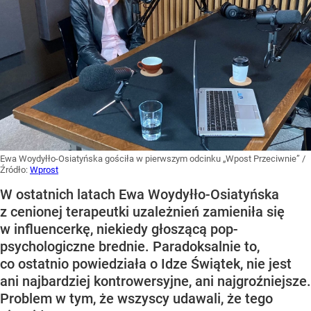
Ewa Woydyłło-Osiatyńska gościła w pierwszym odcinku „Wpost Przeciwnie”
/
Źródło:
Wprost
W ostatnich latach Ewa Woydyłło-Osiatyńska
z cenionej terapeutki uzależnień zamieniła się
w influencerkę, niekiedy głoszącą pop-
psychologiczne brednie. Paradoksalnie to,
co ostatnio powiedziała o Idze Świątek, nie jest
ani najbardziej kontrowersyjne, ani najgroźniejsze.
Problem w tym, że wszyscy udawali, że tego