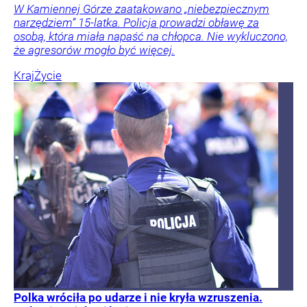
W Kamiennej Górze zaatakowano „niebezpiecznym
narzędziem” 15-latka. Policja prowadzi obławę za
osobą, która miała napaść na chłopca. Nie wykluczono,
że agresorów mogło być więcej.
Kraj
Życie
Polka wróciła po udarze i nie kryła wzruszenia.