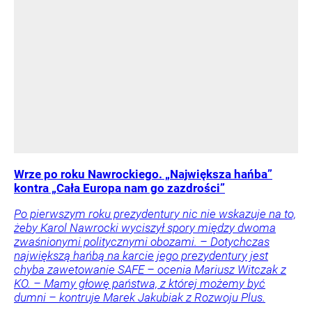
Wrze po roku Nawrockiego. „Największa hańba”
kontra „Cała Europa nam go zazdrości”
Po pierwszym roku prezydentury nic nie wskazuje na to,
żeby Karol Nawrocki wyciszył spory między dwoma
zwaśnionymi politycznymi obozami. – Dotychczas
największą hańbą na karcie jego prezydentury jest
chyba zawetowanie SAFE – ocenia Mariusz Witczak z
KO. – Mamy głowę państwa, z której możemy być
dumni – kontruje Marek Jakubiak z Rozwoju Plus.