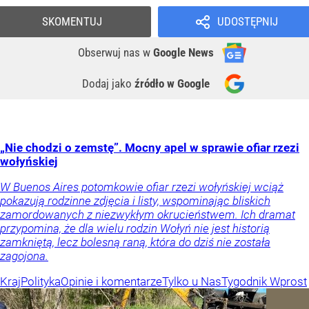
SKOMENTUJ
UDOSTĘPNIJ
Obserwuj nas
w
Google News
Dodaj jako
źródło w Google
„Nie chodzi o zemstę”. Mocny apel w sprawie ofiar rzezi
wołyńskiej
W Buenos Aires potomkowie ofiar rzezi wołyńskiej wciąż
pokazują rodzinne zdjęcia i listy, wspominając bliskich
zamordowanych z niezwykłym okrucieństwem. Ich dramat
przypomina, że dla wielu rodzin Wołyń nie jest historią
zamkniętą, lecz bolesną raną, która do dziś nie została
zagojona.
Kraj
Polityka
Opinie i komentarze
Tylko u Nas
Tygodnik Wprost