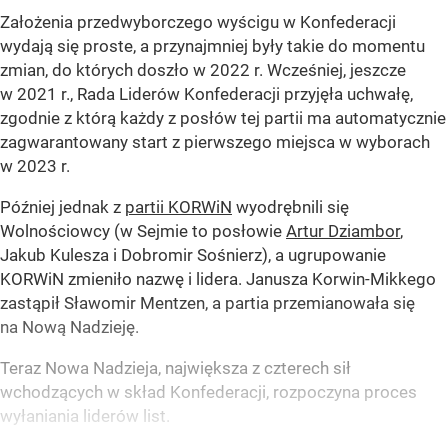
Założenia przedwyborczego wyścigu w Konfederacji
wydają się proste, a przynajmniej były takie do momentu
zmian, do których doszło w 2022 r. Wcześniej, jeszcze
w 2021 r., Rada Liderów Konfederacji przyjęła uchwałę,
zgodnie z którą każdy z posłów tej partii ma automatycznie
zagwarantowany start z pierwszego miejsca w wyborach
w 2023 r.
Później jednak z
partii KORWiN
wyodrębnili się
Wolnościowcy (w Sejmie to posłowie
Artur Dziambor
,
Jakub Kulesza i Dobromir Sośnierz), a ugrupowanie
KORWiN zmieniło nazwę i lidera. Janusza Korwin-Mikkego
zastąpił Sławomir Mentzen, a partia przemianowała się
na Nową Nadzieję.
Teraz Nowa Nadzieja, największa z czterech sił
wchodzących w skład Konfederacji, rozpoczyna proces
wyłaniania liderów list.