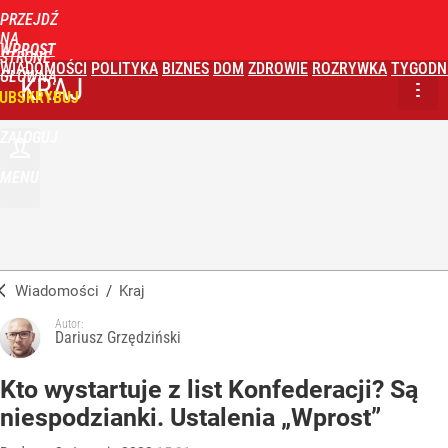
PRZEJDŹ
NA
WPROST
STRONĘ
WIADOMOŚCI
POLITYKA
BIZNES
DOM
ZDROWIE
ROZRYWKA
TYGODN
GŁÓWNĄ
KRAJ
UBSKRYBUJ
ZALOGUJ
MENU
Wiadomości
/
Kraj
Autor:
Dariusz Grzędziński
Kto wystartuje z list Konfederacji? Są
niespodzianki. Ustalenia „Wprost”