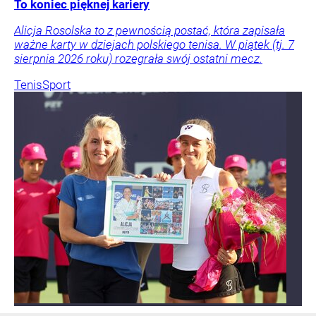
To koniec pięknej kariery
Alicja Rosolska to z pewnością postać, która zapisała
ważne karty w dziejach polskiego tenisa. W piątek (tj. 7
sierpnia 2026 roku) rozegrała swój ostatni mecz.
Tenis
Sport