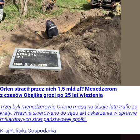
Orlen stracił przez nich 1,5 mld zł? Menedżerom
z czasów Obajtka grozi po 25 lat więzienia
Trzej byli menedżerowie Orlenu mogą na długie lata trafić za
kraty. Właśnie skierowano do sądu akt oskarżenia w sprawie
miliardowych strat państwowej spółki.
Kraj
Polityka
Gospodarka