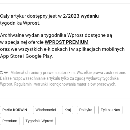
Cały artykuł dostępny jest w
2/2023 wydaniu
tygodnika Wprost
.
Archiwalne wydania tygodnika Wprost dostępne są
w specjalnej ofercie
WPROST PREMIUM
oraz we wszystkich e-kioskach i w aplikacjach mobilnych
App Store
i
Google Play
.
© ℗
Materiał chroniony prawem autorskim. Wszelkie prawa zastrzeżone.
Dalsze rozpowszechnianie artykułu tylko za zgodą wydawcy tygodnika
Wprost.
Regulamin i warunki licencjonowania materiałów prasowych
.
Partia KORWiN
Wiadomości
Kraj
Polityka
Tylko u Nas
Premium
Tygodnik Wprost