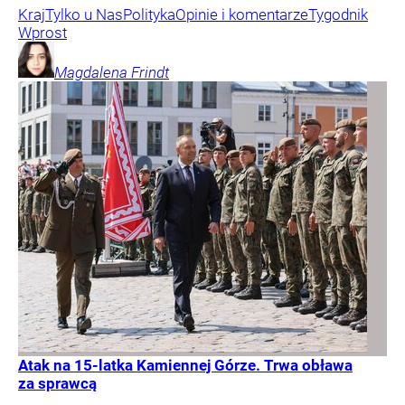
Kraj
Tylko u Nas
Polityka
Opinie i komentarze
Tygodnik
Wprost
Magdalena
Frindt
Atak na 15-latka Kamiennej Górze. Trwa obława
za sprawcą