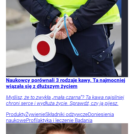
Naukowcy porównali 3 rodzaje kawy. Ta najmocniej
wiązała się z dłuższym życiem
Myślisz, że to zwykła „mała czarna”? Ta kawa najsilniej
chroni serce i wydłuża życie. Sprawdź, czy ją pijesz.
Produkty
Żywienie
Składniki odżywcze
Doniesienia
naukowe
Profilaktyka i leczenie
Badania