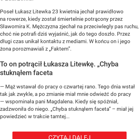
Poseł Łukasz Litewka 23 kwietnia jechał prawidłowo
na rowerze, kiedy został śmiertelnie potrącony przez
Sławomira K. Mężczyzna zjechał na przeciwległy pas ruchu,
choć nie potrafi dziś wyjaśnić, jak do tego doszło. Przez
długi czas unikał kontaktu z mediami. W końcu on i jego
żona porozmawiali z „Faktem”.
To on potrącił Łukasza Litewkę. „Chyba
stuknąłem faceta
— Mąż wstawał do pracy o czwartej rano. Tego dnia wstał
tak jak zwykle, a po zmianie miał mnie odwieźć do pracy
— wspominała pani Magdalena. Kiedy się spóźniał,
zadzwoniła do niego. „Chyba stuknąłem faceta” – miał jej
powiedzieć w trakcie tamtej...
CZYTAJ DALEJ