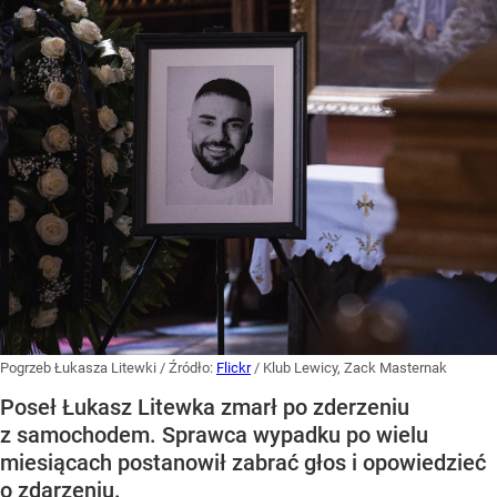
Pogrzeb Łukasza Litewki
/ Źródło:
Flickr
/
Klub Lewicy, Zack Masternak
Poseł Łukasz Litewka zmarł po zderzeniu
z samochodem. Sprawca wypadku po wielu
miesiącach postanowił zabrać głos i opowiedzieć
o zdarzeniu.