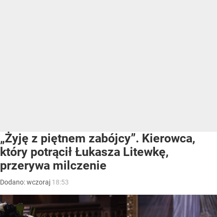
„Żyję z piętnem zabójcy”. Kierowca,
który potrącił Łukasza Litewkę,
przerywa milczenie
Dodano:
wczoraj
18:53