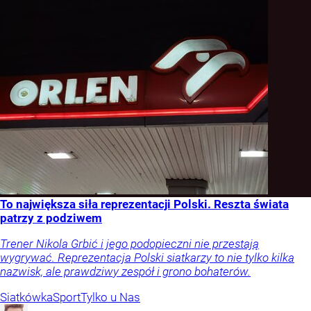
To największa siła reprezentacji Polski. Reszta świata
patrzy z podziwem
Trener Nikola Grbić i jego podopieczni nie przestają
wygrywać. Reprezentacja Polski siatkarzy to nie tylko kilka
nazwisk, ale prawdziwy zespół i grono bohaterów.
Siatkówka
Sport
Tylko u Nas