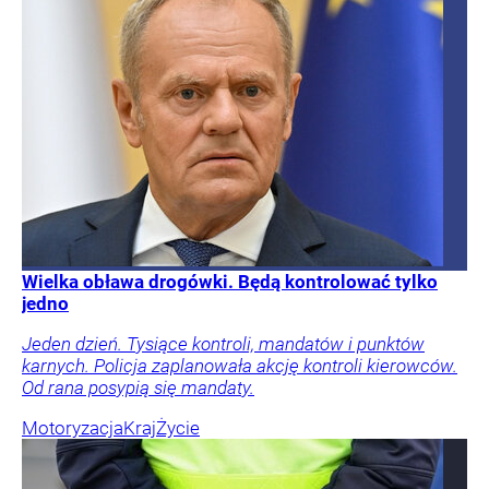
Wielka obława drogówki. Będą kontrolować tylko
jedno
Jeden dzień. Tysiące kontroli, mandatów i punktów
karnych. Policja zaplanowała akcję kontroli kierowców.
Od rana posypią się mandaty.
Motoryzacja
Kraj
Życie