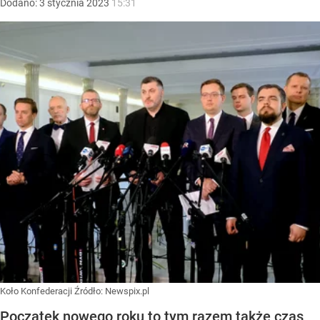
Dodano:
3
stycznia
2023
15:31
Koło Konfederacji
Źródło:
Newspix.pl
Początek nowego roku to tym razem także czas