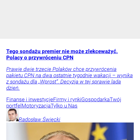
Tego sondażu premier nie może zlekceważyć.
Polacy o przywróceniu CPN
Prawie dwie trzecie Polaków chce przywrócenia
pakietu CPN na dwa ostatnie tygodnie wakacji – wynika
z sondażu dla „Wprost”. Decyzja w tej sprawie lada
dzień.
Finanse i inwestycje
Firmy i rynki
Gospodarka
Twój
portfel
Motoryzacja
Tylko u Nas
Radosław
Święcki