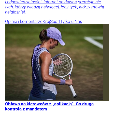
i odpowiedzialności. Internet od dawna premiuje nie
tych, którzy wiedzą najwięcej, lecz tych, którzy mówią
najgłośniej.
Opinie i komentarze
Kraj
Sport
Tylko u Nas
Obława na kierowców z „aplikacją”. Co druga
kontrola z mandatem