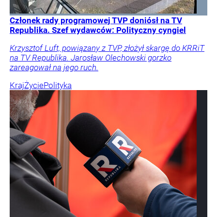
Członek rady programowej TVP doniósł na TV
Republika. Szef wydawców: Polityczny cyngiel
Krzysztof Luft, powiązany z TVP, złożył skargę do KRRiT
na TV Republika. Jarosław Olechowski gorzko
zareagował na jego ruch.
Kraj
Życie
Polityka