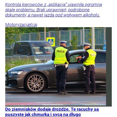
Kontrola kierowców z „aplikacją” ujawniła ogromną
skalę problemu. Brak uprawnień, podrobione
dokumenty, a nawet jazda pod wpływem alkoholu.
Motoryzacja
Kraj
Do ziemniaków dodaję drożdże. Te racuchy są
puszyste jak chmurka i sycą na długo