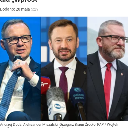
Dodano:
28
maja
5:29
Andrzej Duda, Aleksander Miszalski, Grzegorz Braun
Źródło:
PAP
/
Wojtek