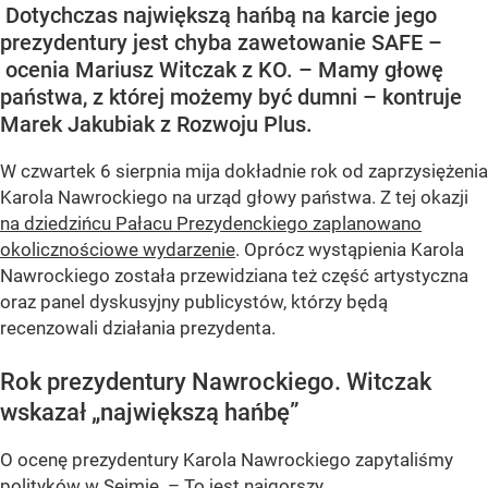
Dotychczas największą hańbą na karcie jego
prezydentury jest chyba zawetowanie SAFE –
ocenia Mariusz Witczak z KO. – Mamy głowę
państwa, z której możemy być dumni – kontruje
Marek Jakubiak z Rozwoju Plus.
W czwartek 6 sierpnia mija dokładnie rok od zaprzysiężenia
Karola Nawrockiego na urząd głowy państwa. Z tej okazji
na dziedzińcu Pałacu Prezydenckiego zaplanowano
okolicznościowe wydarzenie
. Oprócz wystąpienia Karola
Nawrockiego została przewidziana też część artystyczna
oraz panel dyskusyjny publicystów, którzy będą
recenzowali działania prezydenta.
Rok prezydentury Nawrockiego. Witczak
wskazał „największą hańbę”
O ocenę prezydentury Karola Nawrockiego zapytaliśmy
polityków w Sejmie. – To jest najgorszy...