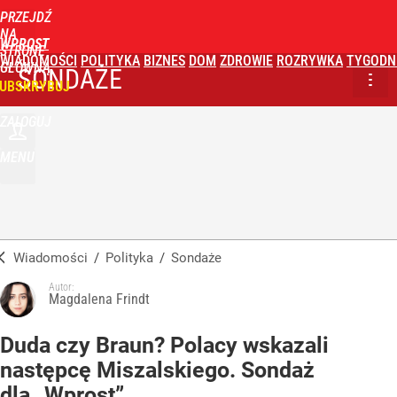
PRZEJDŹ
NA
WPROST
STRONĘ
WIADOMOŚCI
POLITYKA
BIZNES
DOM
ZDROWIE
ROZRYWKA
TYGODN
GŁÓWNĄ
SONDAŻE
UBSKRYBUJ
ZALOGUJ
MENU
Wiadomości
/
Polityka
/
Sondaże
Autor:
Magdalena Frindt
Duda czy Braun? Polacy wskazali
następcę Miszalskiego. Sondaż
dla „Wprost”