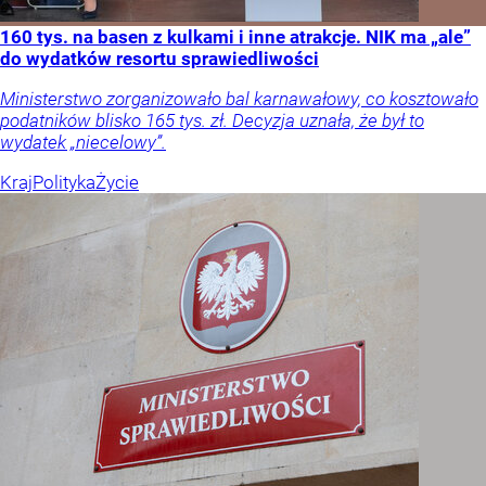
160 tys. na basen z kulkami i inne atrakcje. NIK ma „ale”
do wydatków resortu sprawiedliwości
Ministerstwo zorganizowało bal karnawałowy, co kosztowało
podatników blisko 165 tys. zł. Decyzja uznała, że był to
wydatek „niecelowy”.
Kraj
Polityka
Życie