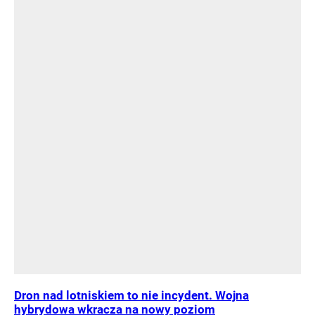
Dron nad lotniskiem to nie incydent. Wojna
hybrydowa wkracza na nowy poziom