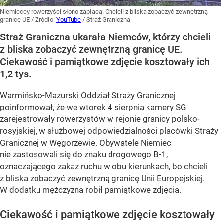
Niemieccy rowerzyści słono zapłacą. Chcieli z bliska zobaczyć zewnętrzną
granicę UE
/ Źródło:
YouTube
/
Straż Graniczna
Straż Graniczna ukarała Niemców, którzy chcieli
z bliska zobaczyć zewnętrzną granicę UE.
Ciekawość i pamiątkowe zdjęcie kosztowały ich
1,2 tys.
Warmińsko-Mazurski Oddział Straży Granicznej
poinformował, że we wtorek 4 sierpnia kamery SG
zarejestrowały rowerzystów w rejonie granicy polsko-
rosyjskiej, w służbowej odpowiedzialności placówki Straży
Granicznej w Węgorzewie. Obywatele Niemiec
nie zastosowali się do znaku drogowego B-1,
oznaczającego zakaz ruchu w obu kierunkach, bo chcieli
z bliska zobaczyć zewnętrzną granicę Unii Europejskiej.
W dodatku mężczyzna robił pamiątkowe zdjęcia.
Ciekawość i pamiątkowe zdjęcie kosztowały