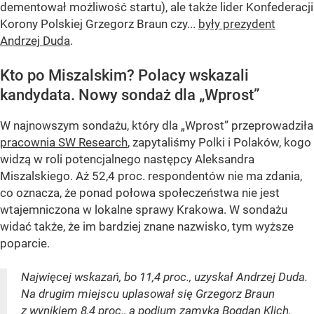
dementował możliwość startu), ale także lider Konfederacji
Korony Polskiej Grzegorz Braun czy...
były prezydent
Andrzej Duda
.
Kto po Miszalskim? Polacy wskazali
kandydata. Nowy sondaż dla „Wprost”
W najnowszym sondażu, który dla „Wprost” przeprowadziła
pracownia SW Research
, zapytaliśmy Polki i Polaków, kogo
widzą w roli potencjalnego następcy Aleksandra
Miszalskiego. Aż 52,4 proc. respondentów nie ma zdania,
co oznacza, że ponad połowa społeczeństwa nie jest
wtajemniczona w lokalne sprawy Krakowa. W sondażu
widać także, że im bardziej znane nazwisko, tym wyższe
poparcie.
Najwięcej wskazań, bo 11,4 proc., uzyskał Andrzej Duda.
Na drugim miejscu uplasował się Grzegorz Braun
z wynikiem 8,4 proc., a podium zamyka Bogdan Klich,