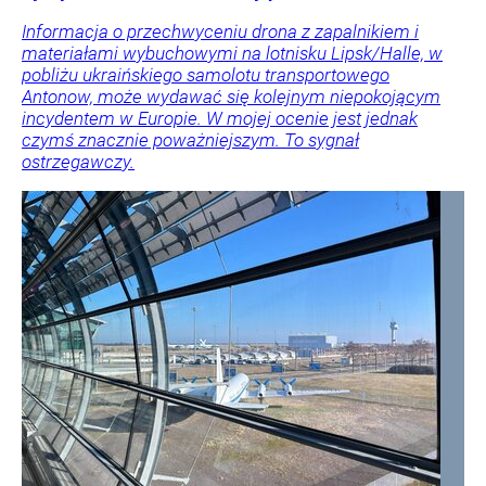
Informacja o przechwyceniu drona z zapalnikiem i
materiałami wybuchowymi na lotnisku Lipsk/Halle, w
pobliżu ukraińskiego samolotu transportowego
Antonow, może wydawać się kolejnym niepokojącym
incydentem w Europie. W mojej ocenie jest jednak
czymś znacznie poważniejszym. To sygnał
ostrzegawczy.