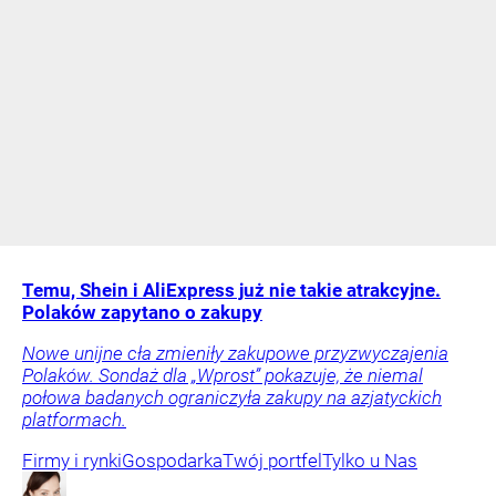
Temu, Shein i AliExpress już nie takie atrakcyjne.
Polaków zapytano o zakupy
Nowe unijne cła zmieniły zakupowe przyzwyczajenia
Polaków. Sondaż dla „Wprost” pokazuje, że niemal
połowa badanych ograniczyła zakupy na azjatyckich
platformach.
Firmy i rynki
Gospodarka
Twój portfel
Tylko u Nas