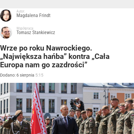
Autor:
Magdalena Frindt
Współpraca:
Tomasz Stankiewicz
Wrze po roku Nawrockiego.
„Największa hańba” kontra „Cała
Europa nam go zazdrości”
Dodano:
6
sierpnia
5:15