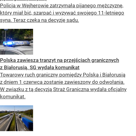
Policja w Wejherowie zatrzymała pijanego mężczyznę,
który miał bić, szarpać i wyzywać swojego 11-letniego
syna. Teraz czeka na decyzję sądu.
Polska zawiesza tranzyt na przejściach granicznych
z Białorusią. SG wydała komunikat
Towarowy ruch graniczny pomiędzy Polską i Białorusią
z dniem 1 czerwca zostanie zawieszony do odwołania.
W związku z tą decyzją Straż Graniczna wydała oficjalny
komunikat.