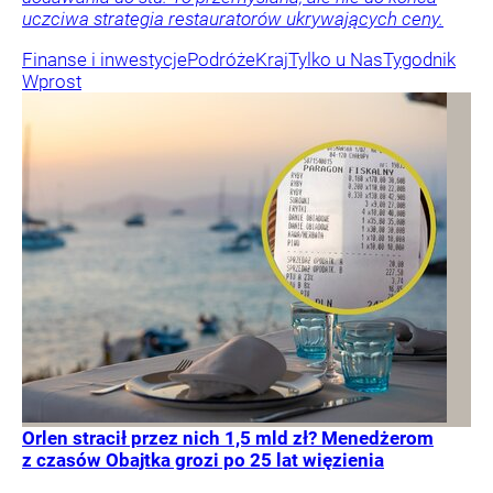
uczciwa strategia restauratorów ukrywających ceny.
Finanse i inwestycje
Podróże
Kraj
Tylko u Nas
Tygodnik
Wprost
Orlen stracił przez nich 1,5 mld zł? Menedżerom
z czasów Obajtka grozi po 25 lat więzienia