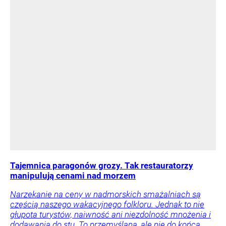
Tajemnica paragonów grozy. Tak restauratorzy
manipulują cenami nad morzem
Narzekanie na ceny w nadmorskich smażalniach są
częścią naszego wakacyjnego folkloru. Jednak to nie
głupota turystów, naiwność ani niezdolność mnożenia i
dodawania do stu. To przemyślana, ale nie do końca