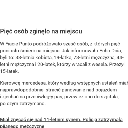
Pięć osób zginęło na miejscu
W Fiacie Punto podróżowało sześć osób, z których pięć
poniosło śmierć na miejscu. Jak informowało Echo Dnia,
byli to: 38-letnia kobieta, 19-latka, 73-letni mężczyzna, 44-
letni mężczyzna i 20-latek, którzy wracali z wesela. Przeżył
15-latek.
Kierowcę mercedesa, który według wstępnych ustaleń miał
najprawdopodobniej stracić panowanie nad pojazdem
i zjechać na przeciwległy pas, przewieziono do szpitala,
po czym zatrzymano.
Miał znęcać się nad 11-letnim synem. Policja zatrzymała
pijanego mężczyznę