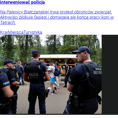
interweniować policja
Na Palenicy Białczańskiej trwa protest obrońców zwierząt.
Aktywiści blokują fasiągi i domagają się końca pracy koni w
Tatrach.
Kraj
Miejsca
Turystyka