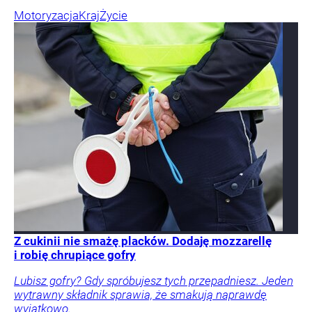
Motoryzacja
Kraj
Życie
Z cukinii nie smażę placków. Dodaję mozzarellę
i robię chrupiące gofry
Lubisz gofry? Gdy spróbujesz tych przepadniesz. Jeden
wytrawny składnik sprawia, że smakują naprawdę
wyjątkowo.