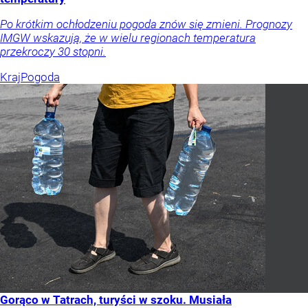
Po krótkim ochłodzeniu pogoda znów się zmieni. Prognozy
IMGW wskazują, że w wielu regionach temperatura
przekroczy 30 stopni.
Kraj
Pogoda
Gorąco w Tatrach, turyści w szoku. Musiała