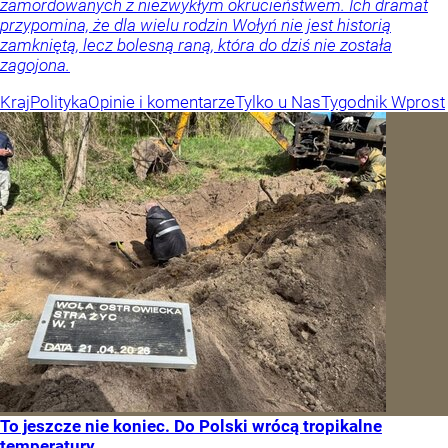
zamordowanych z niezwykłym okrucieństwem. Ich dramat
przypomina, że dla wielu rodzin Wołyń nie jest historią
zamkniętą, lecz bolesną raną, która do dziś nie została
zagojona.
Kraj
Polityka
Opinie i komentarze
Tylko u Nas
Tygodnik Wprost
To jeszcze nie koniec. Do Polski wrócą tropikalne
temperatury