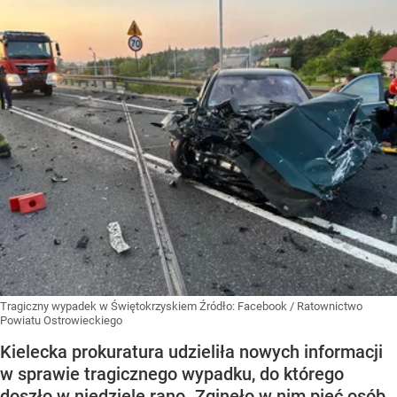
Tragiczny wypadek w Świętokrzyskiem
Źródło:
Facebook
/
Ratownictwo
Powiatu Ostrowieckiego
Kielecka prokuratura udzieliła nowych informacji
w sprawie tragicznego wypadku, do którego
doszło w niedzielę rano. Zginęło w nim pięć osób.