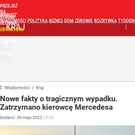
PRZEJDŹ
NA
WPROST
STRONĘ
WIADOMOŚCI
POLITYKA
BIZNES
DOM
ZDROWIE
ROZRYWKA
TYGODN
GŁÓWNĄ
KRAJ
UBSKRYBUJ
ZALOGUJ
MENU
Wiadomości
/
Kraj
Nowe fakty o tragicznym wypadku.
Zatrzymano kierowcę Mercedesa
Dodano:
30
maja
2023
23:00