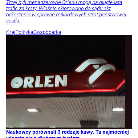
Trzej byli menedżerowie Orlenu mogą na długie lata
trafić za kraty. Właśnie skierowano do sądu akt
oskarżenia w sprawie miliardowych strat państwowej
spółki.
Kraj
Polityka
Gospodarka
Naukowcy porównali 3 rodzaje kawy. Ta najmocniej