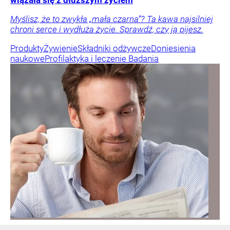
wiązała się z dłuższym życiem
Myślisz, że to zwykła „mała czarna”? Ta kawa najsilniej
chroni serce i wydłuża życie. Sprawdź, czy ją pijesz.
Produkty
Żywienie
Składniki odżywcze
Doniesienia
naukowe
Profilaktyka i leczenie
Badania