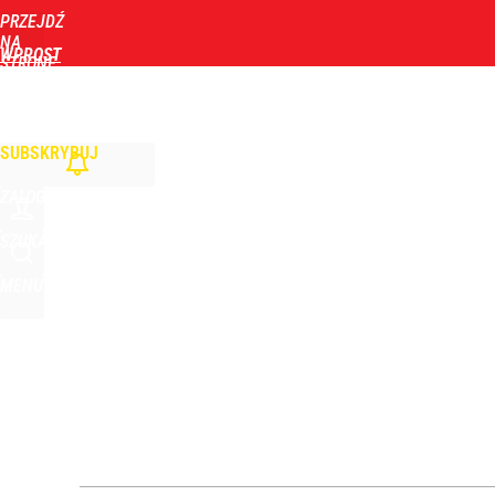
PRZEJDŹ
Udostępnij
3
Skomentuj
NA
WPROST
STRONĘ
GŁÓWNĄ
WIADOMOŚCI
POLITYKA
BIZNES
DOM
ZDROWIE
ROZRYWKA
TYGOD
SUBSKRYBUJ
ZALOGUJ
SZUKAJ
MENU