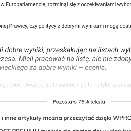
y w Europarlamencie, rozminął się z oczekiwaniami wybo
onej Prawicy, czy politycy z dobrymi wynikami mogą dost
yli dobre wyniki, przeskakując na listach wy
esa. Mieli pracować na listę, ale nie zdo
wieckiego za dobre wyniki – ocenia.
go chce. Uważają, że to wzmocni go to na tyle, by zosta
Pozostało 76% tekstu
 i inne artykuły można przeczytać dzięki WP
OST PREMIUM zyskuje się dostęp do:
wydań tyg