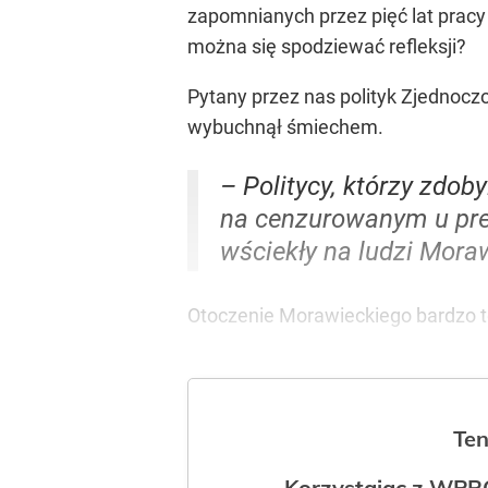
zapomnianych przez pięć lat prac
można się spodziewać refleksji?
Pytany przez nas polityk Zjednocz
wybuchnął śmiechem.
– Politycy, którzy zdob
na cenzurowanym u prez
wściekły na ludzi Mora
Otoczenie Morawieckiego bardzo te
Ten
Korzystając z WPR