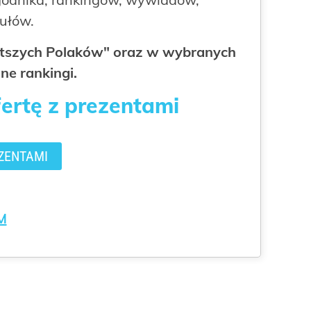
kułów.
gatszych Polaków" oraz w wybranych
ne rankingi.
fertę z prezentami
ZENTAMI
M