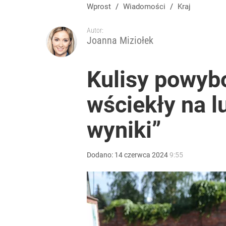
Wprost
/
Wiadomości
/
Kraj
Autor:
Joanna Miziołek
Kulisy powybo
wściekły na l
wyniki”
Dodano:
14
czerwca
2024
9:55