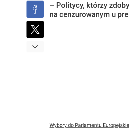
– Politycy, którzy zdob
na cenzurowanym u prez
Wybory do Parlamentu Europejski