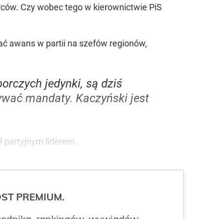
rców. Czy wobec tego w kierownictwie PiS
ać awans w partii na szefów regionów,
borczych jedynki, są dziś
bywać mandaty. Kaczyński jest
ł partyjnym liderem.
ROST PREMIUM.
odnika, rankingów, wywiadów,