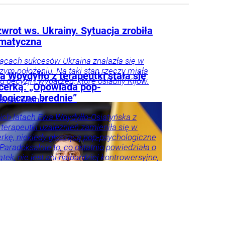
wrot ws. Ukrainy. Sytuacja zrobiła
amatyczna
ącach sukcesów Ukraina znalazła się w
szym położeniu. Na taki stan rzeczy miała
 Woydyłło z terapeutki stała się
ku decyzji i wydarzeń, które osłabiły Kijów.
ncerką. „Opowiada pop-
logiczne brednie”
Świat
Wojna
ie
ich latach Ewa Woydyłło-Osiatyńska z
 terapeutki uzależnień zamieniła się w
erkę, niekiedy głoszącą pop-psychologiczne
 Paradoksalnie to, co ostatnio powiedziała o
tek, nie jest ani najbardziej kontrowersyjne,
roźniejsze. Problem w tym, że wszyscy
 że tego nie widzą.
ie
Psychologia
Tylko
godnik