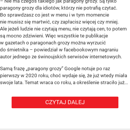
– Nie ma czegoś takiego jak paragony grozy. Są tylko
paragony grozy dla idiotów, którzy nie potrafią czytać.
Bo sprawdzasz co jest w menu i w tym momencie
nie musisz się martwić, czy zapłacisz więcej czy mniej.
Ale jeżeli ludzie nie czytają menu, nie czytają cen, to potem
są mocno zdziwieni. Więc wszystkie te publikacje
w gazetach o paragonach grozy można wyrzucić
do śmietnika – powiedział w facebookowym nagraniu
autor jednego ze świnoujskich serwisów internetowych.
Samą frazę „paragony grozy” Google notuje po raz
pierwszy w 2020 roku, choć wydaje się, że już wtedy miała
swoje lata. Temat wraca co roku, a określenie straciło już...
CZYTAJ DALEJ