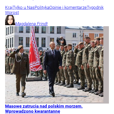
Kraj
Tylko u Nas
Polityka
Opinie i komentarze
Tygodnik
Wprost
Magdalena
Frindt
Masowe zatrucia nad polskim morzem.
Wprowadzono kwarantannę