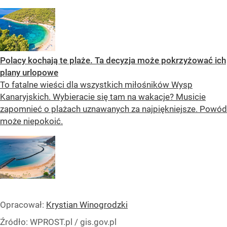
Polacy kochają te plaże. Ta decyzja może pokrzyżować ich
plany urlopowe
To fatalne wieści dla wszystkich miłośników Wysp
Kanaryjskich. Wybieracie się tam na wakacje? Musicie
zapomnieć o plażach uznawanych za najpiękniejsze. Powód
może niepokoić.
Opracował:
Krystian Winogrodzki
Źródło:
WPROST.pl
/
gis.gov.pl