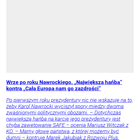
Wrze po roku Nawrockiego. „Największa hańba”
kontra „Cała Europa nam go zazdrości”
Po pierwszym roku prezydentury nic nie wskazuje na to,
żeby Karol Nawrocki wyciszył spory między dwoma
zwaśnionymi politycznymi obozami. – Dotychczas
największą hańbą na karcie jego prezydentury jest
chyba zawetowanie SAFE – ocenia Mariusz Witczak z
KO. – Mamy głowę państwa, z której możemy być
dumni – kontruje Marek Jakubiak z Rozwoju Plus.