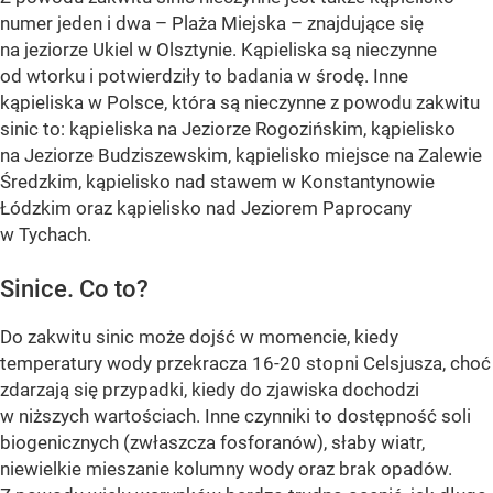
numer jeden i dwa – Plaża Miejska – znajdujące się
na jeziorze Ukiel w Olsztynie. Kąpieliska są nieczynne
od wtorku i potwierdziły to badania w środę. Inne
kąpieliska w Polsce, która są nieczynne z powodu zakwitu
sinic to: kąpieliska na Jeziorze Rogozińskim, kąpielisko
na Jeziorze Budziszewskim, kąpielisko miejsce na Zalewie
Średzkim, kąpielisko nad stawem w Konstantynowie
Łódzkim oraz kąpielisko nad Jeziorem Paprocany
w Tychach.
Sinice. Co to?
Do zakwitu sinic może dojść w momencie, kiedy
temperatury wody przekracza 16-20 stopni Celsjusza, choć
zdarzają się przypadki, kiedy do zjawiska dochodzi
w niższych wartościach. Inne czynniki to dostępność soli
biogenicznych (zwłaszcza fosforanów), słaby wiatr,
niewielkie mieszanie kolumny wody oraz brak opadów.