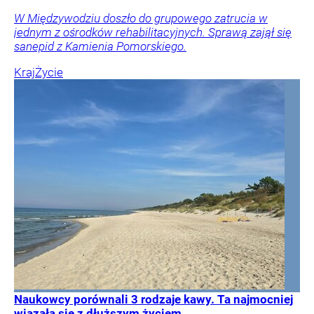
W Międzywodziu doszło do grupowego zatrucia w
jednym z ośrodków rehabilitacyjnych. Sprawą zajął się
sanepid z Kamienia Pomorskiego.
Kraj
Życie
Naukowcy porównali 3 rodzaje kawy. Ta najmocniej
wiązała się z dłuższym życiem