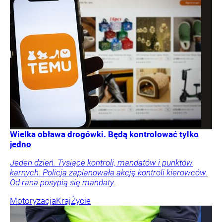
Wielka obława drogówki. Będą kontrolować tylko
jedno
Jeden dzień. Tysiące kontroli, mandatów i punktów
karnych. Policja zaplanowała akcję kontroli kierowców.
Od rana posypią się mandaty.
Motoryzacja
Kraj
Życie