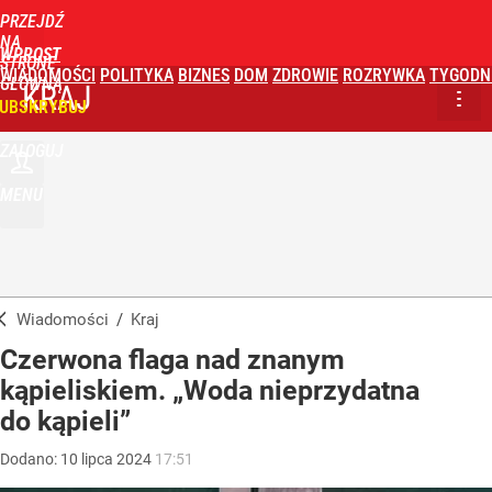
PRZEJDŹ
NA
WPROST
STRONĘ
WIADOMOŚCI
POLITYKA
BIZNES
DOM
ZDROWIE
ROZRYWKA
TYGODN
GŁÓWNĄ
KRAJ
UBSKRYBUJ
ZALOGUJ
MENU
Wiadomości
/
Kraj
Czerwona flaga nad znanym
kąpieliskiem. „Woda nieprzydatna
do kąpieli”
Dodano:
10
lipca
2024
17:51