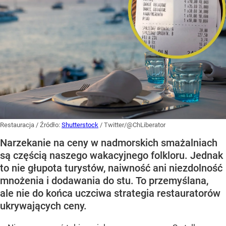
Restauracja
/ Źródło:
Shutterstock
/
Twitter/@ChLiberator
Narzekanie na ceny w nadmorskich smażalniach
są częścią naszego wakacyjnego folkloru. Jednak
to nie głupota turystów, naiwność ani niezdolność
mnożenia i dodawania do stu. To przemyślana,
ale nie do końca uczciwa strategia restauratorów
ukrywających ceny.