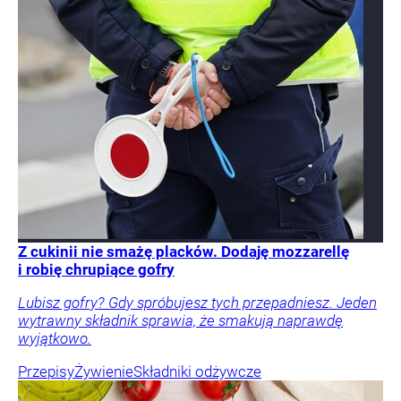
Z cukinii nie smażę placków. Dodaję mozzarellę
i robię chrupiące gofry
Lubisz gofry? Gdy spróbujesz tych przepadniesz. Jeden
wytrawny składnik sprawia, że smakują naprawdę
wyjątkowo.
Przepisy
Żywienie
Składniki odżywcze