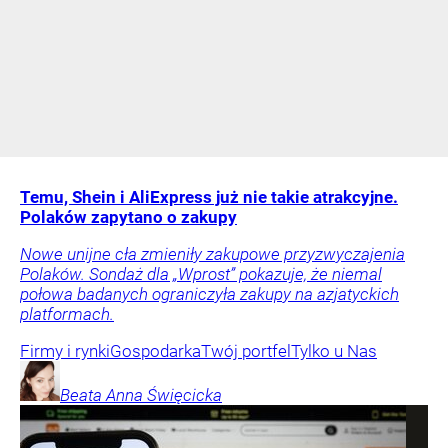
Temu, Shein i AliExpress już nie takie atrakcyjne.
Polaków zapytano o zakupy
Nowe unijne cła zmieniły zakupowe przyzwyczajenia
Polaków. Sondaż dla „Wprost” pokazuje, że niemal
połowa badanych ograniczyła zakupy na azjatyckich
platformach.
Firmy i rynki
Gospodarka
Twój portfel
Tylko u Nas
Beata Anna
Święcicka