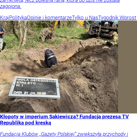
zamkniętą, lecz bolesną raną, która do dziś nie została
zagojona.
Kraj
Polityka
Opinie i komentarze
Tylko u Nas
Tygodnik Wprost
Kłopoty w imperium Sakiewicza? Fundacja prezesa TV
Republika pod kreską
Fundacja Klubów „Gazety Polskiej” zwiększyła przychody i