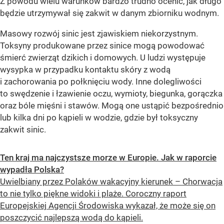
Z powodu wielu warunków bardzo trudno ocenić, jak długo
będzie utrzymywał się zakwit w danym zbiorniku wodnym.
Masowy rozwój sinic jest zjawiskiem niekorzystnym.
Toksyny produkowane przez sinice mogą powodować
śmierć zwierząt dzikich i domowych. U ludzi występuje
wysypka w przypadku kontaktu skóry z wodą
i zachorowania po połknięciu wody. Inne dolegliwości
to swędzenie i łzawienie oczu, wymioty, biegunka, gorączka
oraz bóle mięśni i stawów. Mogą one ustąpić bezpośrednio
lub kilka dni po kąpieli w wodzie, gdzie był toksyczny
zakwit sinic.
Ten kraj ma najczystsze morze w Europie. Jak w raporcie
wypadła Polska?
Uwielbiany przez Polaków wakacyjny kierunek – Chorwacja
to nie tylko piękne widoki i plaże. Coroczny raport
Europejskiej Agencji Środowiska wykazał, że może się on
poszczycić najlepszą wodą do kąpieli.