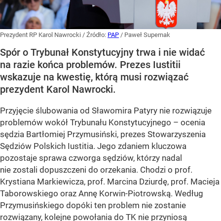
Prezydent RP Karol Nawrocki
/ Źródło:
PAP
/
Paweł Supernak
Spór o Trybunał Konstytucyjny trwa i nie widać
na razie końca problemów. Prezes Iustitii
wskazuje na kwestię, którą musi rozwiązać
prezydent Karol Nawrocki.
Przyjęcie ślubowania od Sławomira Patyry nie rozwiązuje
problemów wokół Trybunału Konstytucyjnego – ocenia
sędzia Bartłomiej Przymusiński, prezes Stowarzyszenia
Sędziów Polskich Iustitia. Jego zdaniem kluczowa
pozostaje sprawa czworga sędziów, którzy nadal
nie zostali dopuszczeni do orzekania. Chodzi o prof.
Krystiana Markiewicza, prof. Marcina Dziurdę, prof. Macieja
Taborowskiego oraz Annę Korwin-Piotrowską. Według
Przymusińskiego dopóki ten problem nie zostanie
rozwiązany, kolejne powołania do TK nie przyniosą