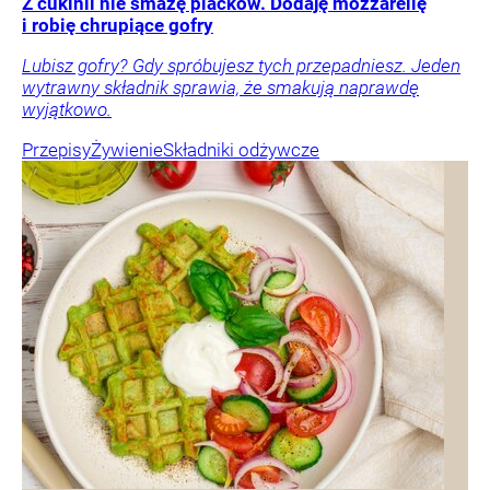
Z cukinii nie smażę placków. Dodaję mozzarellę
i robię chrupiące gofry
Lubisz gofry? Gdy spróbujesz tych przepadniesz. Jeden
wytrawny składnik sprawia, że smakują naprawdę
wyjątkowo.
Przepisy
Żywienie
Składniki odżywcze