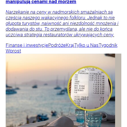
manipulują cenami nad morzem
Narzekanie na ceny w nadmorskich smażalniach są
częścią naszego wakacyjnego folkloru. Jednak to nie
głupota turystów, naiwność ani niezdolność mnożenia i
dodawania do stu. To przemyślana, ale nie do końca
uczciwa strategia restauratorów ukrywających ceny.
Finanse i inwestycje
Podróże
Kraj
Tylko u Nas
Tygodnik
Wprost