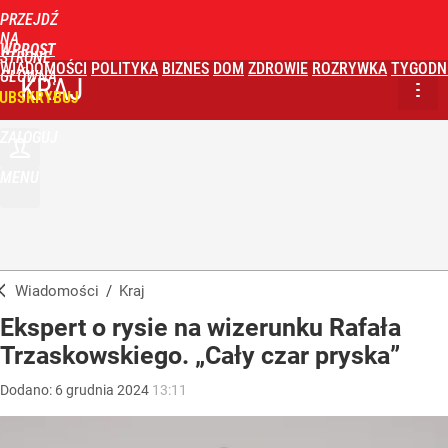
PRZEJDŹ
NA
WPROST
STRONĘ
WIADOMOŚCI
POLITYKA
BIZNES
DOM
ZDROWIE
ROZRYWKA
TYGODN
GŁÓWNĄ
KRAJ
UBSKRYBUJ
ZALOGUJ
MENU
Wiadomości
/
Kraj
Ekspert o rysie na wizerunku Rafała
Trzaskowskiego. „Cały czar pryska”
Dodano:
6
grudnia
2024
13:11