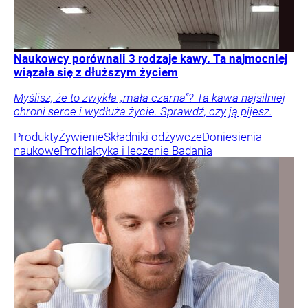
Naukowcy porównali 3 rodzaje kawy. Ta najmocniej
wiązała się z dłuższym życiem
Myślisz, że to zwykła „mała czarna”? Ta kawa najsilniej
chroni serce i wydłuża życie. Sprawdź, czy ją pijesz.
Produkty
Żywienie
Składniki odżywcze
Doniesienia
naukowe
Profilaktyka i leczenie
Badania