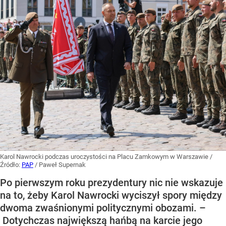
Karol Nawrocki podczas uroczystości na Placu Zamkowym w Warszawie
/
Źródło:
PAP
/
Paweł Supernak
Po pierwszym roku prezydentury nic nie wskazuje
na to, żeby Karol Nawrocki wyciszył spory między
dwoma zwaśnionymi politycznymi obozami. –
Dotychczas największą hańbą na karcie jego