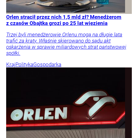
Orlen stracił przez nich 1,5 mld zł? Menedżerom
z czasów Obajtka grozi po 25 lat więzienia
Trzej byli menedżerowie Orlenu mogą na długie lata
trafić za kraty. Właśnie skierowano do sądu akt
oskarżenia w sprawie miliardowych strat państwowej
spółki.
Kraj
Polityka
Gospodarka