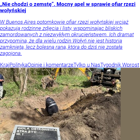
„Nie chodzi o zemstę”. Mocny apel w sprawie ofiar rzezi
wołyńskiej
W Buenos Aires potomkowie ofiar rzezi wołyńskiej wciąż
pokazują rodzinne zdjęcia i listy, wspominając bliskich
zamordowanych z niezwykłym okrucieństwem. Ich dramat
przypomina, że dla wielu rodzin Wołyń nie jest historią
zamkniętą, lecz bolesną raną, która do dziś nie została
zagojona.
Kraj
Polityka
Opinie i komentarze
Tylko u Nas
Tygodnik Wprost