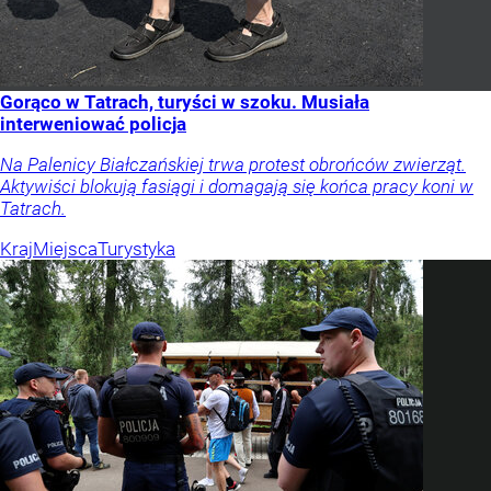
Gorąco w Tatrach, turyści w szoku. Musiała
interweniować policja
Na Palenicy Białczańskiej trwa protest obrońców zwierząt.
Aktywiści blokują fasiągi i domagają się końca pracy koni w
Tatrach.
Kraj
Miejsca
Turystyka