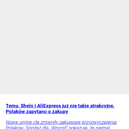
Temu, Shein i AliExpress już nie takie atrakcyjne.
Polaków zapytano o zakupy
Nowe unijne cła zmieniły zakupowe przyzwyczajenia
Polaków. Sondaż dla „Wprost” pokazuje, że niemal