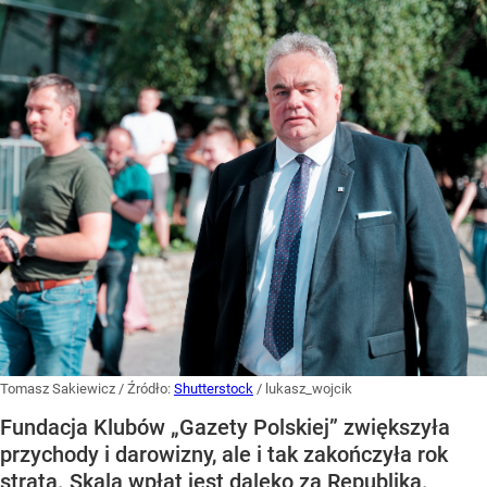
Tomasz Sakiewicz
/ Źródło:
Shutterstock
/
lukasz_wojcik
Fundacja Klubów „Gazety Polskiej” zwiększyła
przychody i darowizny, ale i tak zakończyła rok
stratą. Skala wpłat jest daleko za Republiką.