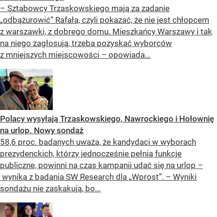
– Sztabowcy Trzaskowskiego mają za zadanie
„odbążurowić” Rafała, czyli pokazać, że nie jest chłopcem
z warszawki, z dobrego domu. Mieszkańcy Warszawy i tak
na niego zagłosują, trzeba pozyskać wyborców
z mniejszych miejscowości – opowiada...
Polacy wysyłają Trzaskowskiego, Nawrockiego i Hołownię
na urlop. Nowy sondaż
58,6 proc. badanych uważa, że kandydaci w wyborach
prezydenckich, którzy jednocześnie pełnią funkcje
publiczne, powinni na czas kampanii udać się na urlop –
wynika z badania SW Research dla „Wprost”. – Wyniki
sondażu nie zaskakują, bo...