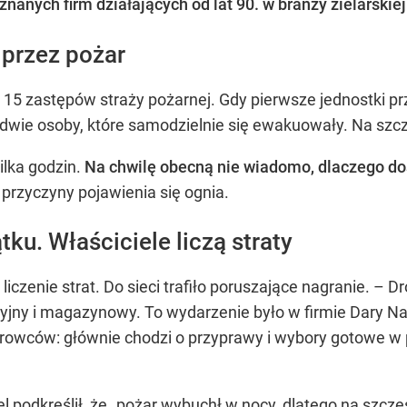
znanych firm działających od lat 90. w branży zielarskie
 przez pożar
5 zastępów straży pożarnej. Gdy pierwsze jednostki przy
dwie osoby, które samodzielnie się ewakuowały. Na szczę
ilka godzin.
Na chwilę obecną nie wiadomo, dlaczego do
 przyczyny pojawienia się ognia.
u. Właściciele liczą straty
iczenie strat. Do sieci trafiło poruszające nagranie. – D
yjny i magazynowy. To wydarzenie było w firmie Dary Nat
urowców: głównie chodzi o przyprawy i wybory gotowe w 
l podkreślił, że „pożar wybuchł w nocy, dlatego na szczęś