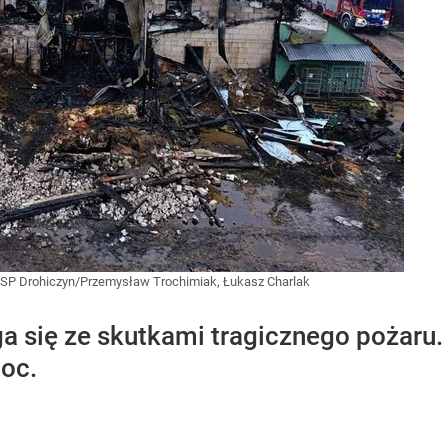
SP Drohiczyn/Przemysław Trochimiak, Łukasz Charlak
a się ze skutkami tragicznego pożaru.
oc.