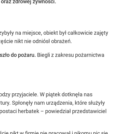
j oraz zdrowej żywności.
były na miejsce, obiekt był całkowicie zajęty
ście nikt nie odniósł obrażeń.
szło do pożaru.
Biegli z zakresu pożarnictwa
rodzy przyjaciele. W piątek dotknęła nas
ury. Spłonęły nam urządzenia, które służyły
postaci herbatek – powiedział przedstawiciel
cie nikt w firmie nie pracował i nikomu nic się