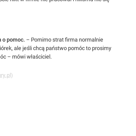
h o pomoc.
– Pomimo strat firma normalnie
iórek, ale jeśli chcą państwo pomóc to prosimy
c – mówi właściciel.
ry.pl)