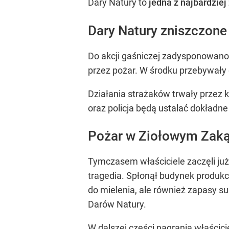
Dary Natury to
jedna z najbardziej 
Dary Natury zniszczone
Do akcji gaśniczej zadysponowano 1
przez pożar. W środku przebywały 
Działania strażaków trwały przez k
oraz policja będą ustalać dokładne
Pożar w Ziołowym Zakątk
Tymczasem właściciele zaczęli już l
tragedia. Spłonął budynek produkc
do mielenia, ale również zapasy s
Darów Natury.
W dalszej części nagrania właścicie