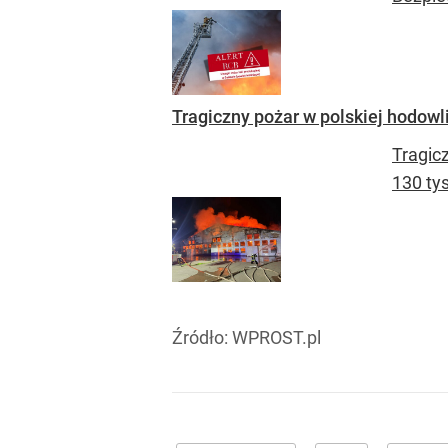
Tragiczny pożar w polskiej hodowli
Tragic
130 tys
Źródło:
WPROST.pl