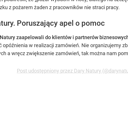
ązku z pożarem żaden z pracowników nie straci pracy.
atury. Poruszający apel o pomoc
Natury zaapelowali do klientów i partnerów biznesowyc
ć opóźnienia w realizacji zamówień. Nie organizujemy zb
ych a wręcz zwiększenie zamówień, tak można nam pomó
Post udostępniony przez Dary Natury (@darynatu