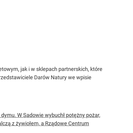
towym, jak i w sklepach partnerskich, które
przedstawiciele Darów Natury we wpisie
y dymu. W Sadowie wybuchł potężny pożar,
 walczą z żywiołem, a Rządowe Centrum