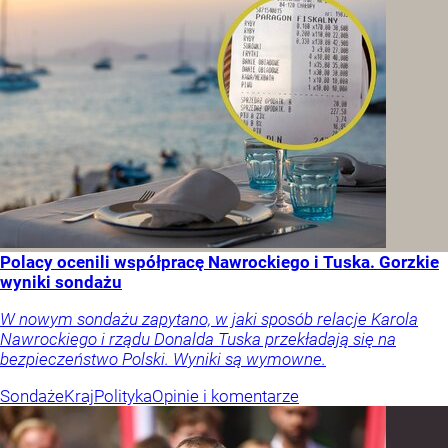
Polacy ocenili współpracę Nawrockiego i Tuska. Gorzkie
wyniki sondażu
W nowym sondażu zapytano, w jaki sposób relacje Karola
Nawrockiego i rządu Donalda Tuska przekładają się na
bezpieczeństwo Polski. Wyniki są wymowne.
Sondaże
Kraj
Polityka
Opinie i komentarze