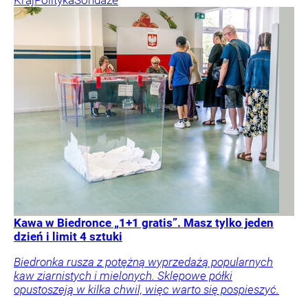
Kawa w Biedronce „1+1 gratis”. Masz tylko jeden
dzień i limit 4 sztuki
Biedronka rusza z potężną wyprzedażą popularnych
kaw ziarnistych i mielonych. Sklepowe półki
opustoszeją w kilka chwil, więc warto się pospieszyć.