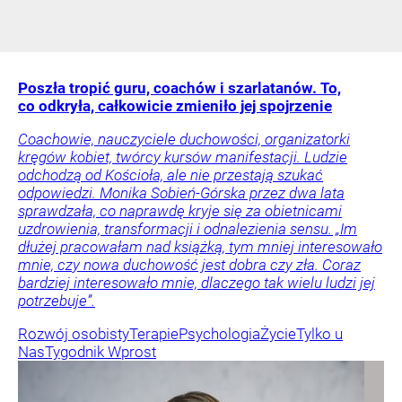
Poszła tropić guru, coachów i szarlatanów. To,
co odkryła, całkowicie zmieniło jej spojrzenie
Coachowie, nauczyciele duchowości, organizatorki
kręgów kobiet, twórcy kursów manifestacji. Ludzie
odchodzą od Kościoła, ale nie przestają szukać
odpowiedzi. Monika Sobień-Górska przez dwa lata
sprawdzała, co naprawdę kryje się za obietnicami
uzdrowienia, transformacji i odnalezienia sensu. „Im
dłużej pracowałam nad książką, tym mniej interesowało
mnie, czy nowa duchowość jest dobra czy zła. Coraz
bardziej interesowało mnie, dlaczego tak wielu ludzi jej
potrzebuje”.
Rozwój osobisty
Terapie
Psychologia
Życie
Tylko u
Nas
Tygodnik Wprost