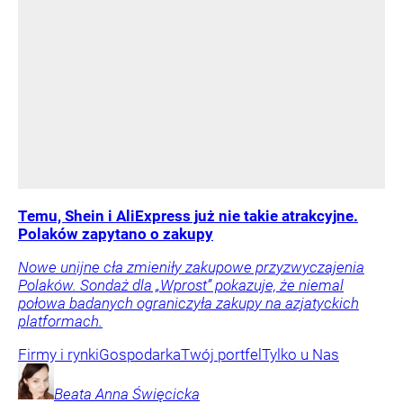
Temu, Shein i AliExpress już nie takie atrakcyjne.
Polaków zapytano o zakupy
Nowe unijne cła zmieniły zakupowe przyzwyczajenia
Polaków. Sondaż dla „Wprost” pokazuje, że niemal
połowa badanych ograniczyła zakupy na azjatyckich
platformach.
Firmy i rynki
Gospodarka
Twój portfel
Tylko u Nas
Beata Anna
Święcicka