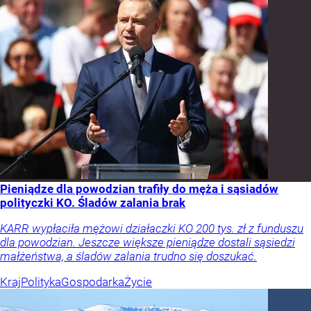
Pieniądze dla powodzian trafiły do męża i sąsiadów
polityczki KO. Śladów zalania brak
KARR wypłaciła mężowi działaczki KO 200 tys. zł z funduszu
dla powodzian. Jeszcze większe pieniądze dostali sąsiedzi
małżeństwa, a śladów zalania trudno się doszukać.
Kraj
Polityka
Gospodarka
Życie