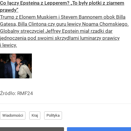
Co łączy Epsteina z Lepperem? „To były plotki z ziarnem
prawdy”
Trump z Elonem Muskiem i Stevem Bannonem obok Billa
Gatesa, Billa Clintona czy guru lewicy Noama Chomskiego.
Globalny stręczyciel Jeffrey Epstein miał rzadki dar
jednoczenia pod swoimi skrzydłami luminarzy prawicy
i lewicy.
Źródło:
RMF24
Wiadomości
Kraj
Polityka