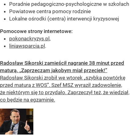
Poradnie pedagogiczno-psychologiczne w szkołach
Powiatowe centra pomocy rodzinie
Lokalne ośrodki (centra) interwencji kryzysowej
Pomocowe strony internetowe:
pokonackryzys.pl
,
liniawsparcia.pl
.
Radosław Sikorski zamieścił nagranie 38 minut przed
maturą. „Zaprzeczam jakobym miał przeciek!”
Radosław Sikorski zrobił we wtorek „szybką powtórkę
przed maturą z WOS”. Szef MSZ wyraził zadowolenie,
że niektórym się to przydało. Zaprzeczył też, że wiedział,
co będzie na egzaminie.