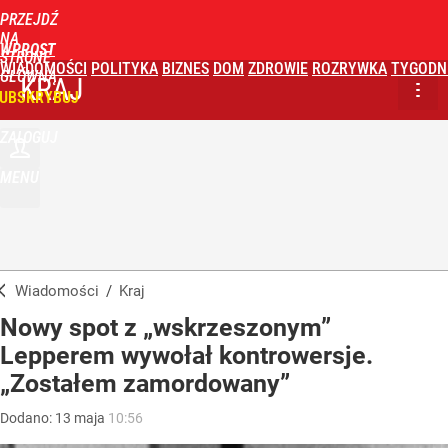
PRZEJDŹ
NA
WPROST
STRONĘ
WIADOMOŚCI
POLITYKA
BIZNES
DOM
ZDROWIE
ROZRYWKA
TYGODN
GŁÓWNĄ
KRAJ
UBSKRYBUJ
ZALOGUJ
MENU
Wiadomości
/
Kraj
Nowy spot z „wskrzeszonym”
Lepperem wywołał kontrowersje.
„Zostałem zamordowany”
Dodano:
13
maja
10:56