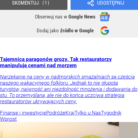
SKOMENTUJ
UDOSTĘPNIJ
1
Obserwuj nas
w
Google News
Dodaj jako
źródło w Google
Tajemnica paragonów grozy. Tak restauratorzy
manipulują cenami nad morzem
Narzekanie na ceny w nadmorskich smażalniach są częścią
naszego wakacyjnego folkloru. Jednak to nie głupota
turystów, naiwność ani niezdolność mnożenia i dodawania do
stu. To przemyślana, ale nie do końca uczciwa strategia
restauratorów ukrywających ceny.
Finanse i inwestycje
Podróże
Kraj
Tylko u Nas
Tygodnik
Wprost