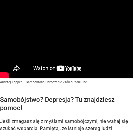
Andrzej Lepper – Samoobrona Odrodzenie
Źródło:
YouTube
Samobójstwo? Depresja? Tu znajdziesz
pomoc!
Jeśli zmagasz się z myślami samobójczymi, nie wahaj się
szukać wsparcia! Pamiętaj, że istnieje szereg ludzi