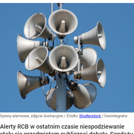
Syreny alarmowe, zdjęcie ilustracyjne
/ Źródło:
Shutterstock
/
Desintegrator
Alerty RCB w ostatnim czasie niespodziewanie
stały się przedmiotem publicznej debaty. Sondażu