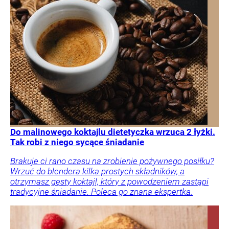
Do malinowego koktajlu dietetyczka wrzuca 2 łyżki.
Tak robi z niego sycące śniadanie
Brakuje ci rano czasu na zrobienie pożywnego posiłku?
Wrzuć do blendera kilka prostych składników, a
otrzymasz gęsty koktajl, który z powodzeniem zastąpi
tradycyjne śniadanie. Poleca go znana ekspertka.