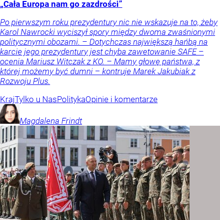
„Cała Europa nam go zazdrości”
Po pierwszym roku prezydentury nic nie wskazuje na to, żeby
Karol Nawrocki wyciszył spory między dwoma zwaśnionymi
politycznymi obozami. – Dotychczas największą hańbą na
karcie jego prezydentury jest chyba zawetowanie SAFE –
ocenia Mariusz Witczak z KO. – Mamy głowę państwa, z
której możemy być dumni – kontruje Marek Jakubiak z
Rozwoju Plus.
Kraj
Tylko u Nas
Polityka
Opinie i komentarze
Magdalena
Frindt