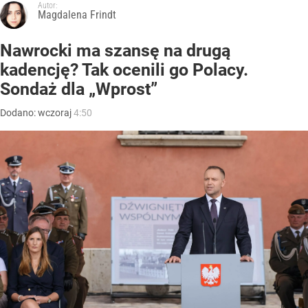
Autor:
Magdalena Frindt
Nawrocki ma szansę na drugą
kadencję? Tak ocenili go Polacy.
Sondaż dla „Wprost”
Dodano:
wczoraj
4:50