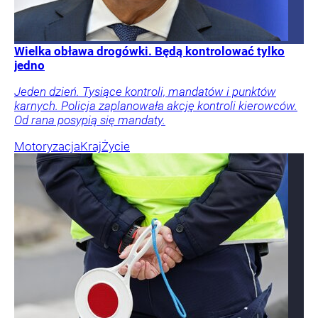
Wielka obława drogówki. Będą kontrolować tylko
jedno
Jeden dzień. Tysiące kontroli, mandatów i punktów
karnych. Policja zaplanowała akcję kontroli kierowców.
Od rana posypią się mandaty.
Motoryzacja
Kraj
Życie