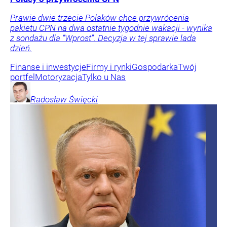
Prawie dwie trzecie Polaków chce przywrócenia
pakietu CPN na dwa ostatnie tygodnie wakacji - wynika
z sondażu dla “Wprost”. Decyzja w tej sprawie lada
dzień.
Finanse i inwestycje
Firmy i rynki
Gospodarka
Twój
portfel
Motoryzacja
Tylko u Nas
Radosław
Święcki