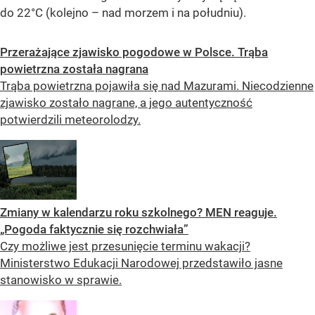
do 22°C (kolejno – nad morzem i na południu).
Przerażające zjawisko pogodowe w Polsce. Trąba
powietrzna została nagrana
Trąba powietrzna pojawiła się nad Mazurami. Niecodzienne
zjawisko zostało nagrane, a jego autentyczność
potwierdzili meteorolodzy.
Zmiany w kalendarzu roku szkolnego? MEN reaguje.
„Pogoda faktycznie się rozchwiała”
Czy możliwe jest przesunięcie terminu wakacji?
Ministerstwo Edukacji Narodowej przedstawiło jasne
stanowisko w sprawie.