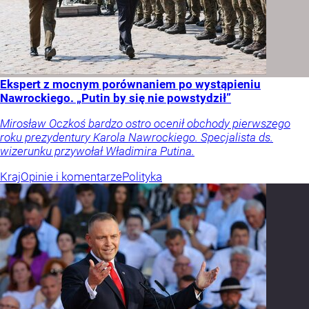
Ekspert z mocnym porównaniem po wystąpieniu
Nawrockiego. „Putin by się nie powstydził”
Mirosław Oczkoś bardzo ostro ocenił obchody pierwszego
roku prezydentury Karola Nawrockiego. Specjalista ds.
wizerunku przywołał Władimira Putina.
Kraj
Opinie i komentarze
Polityka