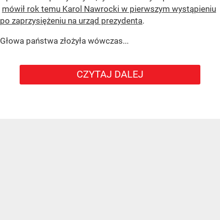
mówił rok temu Karol Nawrocki w pierwszym wystąpieniu
po zaprzysiężeniu na urząd prezydenta
.
Głowa państwa złożyła wówczas...
CZYTAJ DALEJ