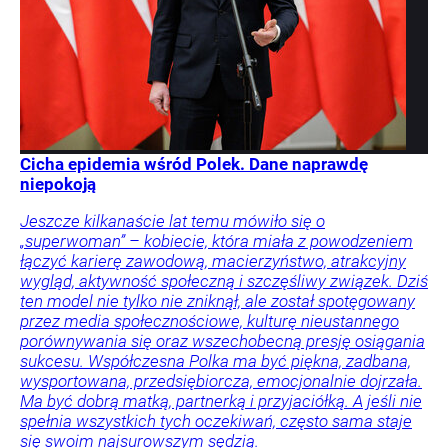
Cicha epidemia wśród Polek. Dane naprawdę
niepokoją
Jeszcze kilkanaście lat temu mówiło się o
„superwoman” – kobiecie, która miała z powodzeniem
łączyć karierę zawodową, macierzyństwo, atrakcyjny
wygląd, aktywność społeczną i szczęśliwy związek. Dziś
ten model nie tylko nie zniknął, ale został spotęgowany
przez media społecznościowe, kulturę nieustannego
porównywania się oraz wszechobecną presję osiągania
sukcesu. Współczesna Polka ma być piękna, zadbana,
wysportowana, przedsiębiorcza, emocjonalnie dojrzała.
Ma być dobrą matką, partnerką i przyjaciółką. A jeśli nie
spełnia wszystkich tych oczekiwań, często sama staje
się swoim najsurowszym sędzią.