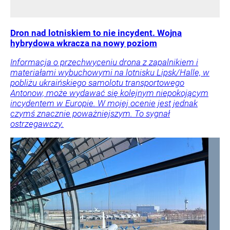
Dron nad lotniskiem to nie incydent. Wojna
hybrydowa wkracza na nowy poziom
Informacja o przechwyceniu drona z zapalnikiem i
materiałami wybuchowymi na lotnisku Lipsk/Halle, w
pobliżu ukraińskiego samolotu transportowego
Antonow, może wydawać się kolejnym niepokojącym
incydentem w Europie. W mojej ocenie jest jednak
czymś znacznie poważniejszym. To sygnał
ostrzegawczy.