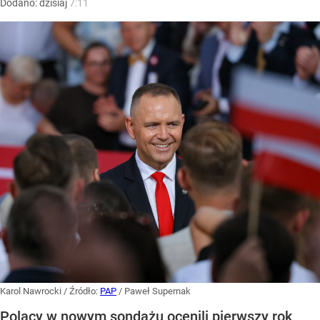
Dodano:
dzisiaj
7:11
Karol Nawrocki
/ Źródło:
PAP
/
Paweł Supernak
Polacy w nowym sondażu ocenili pierwszy rok