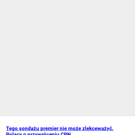
Tego sondażu premier nie może zlekceważyć.
Polacy o przywróceniu CPN