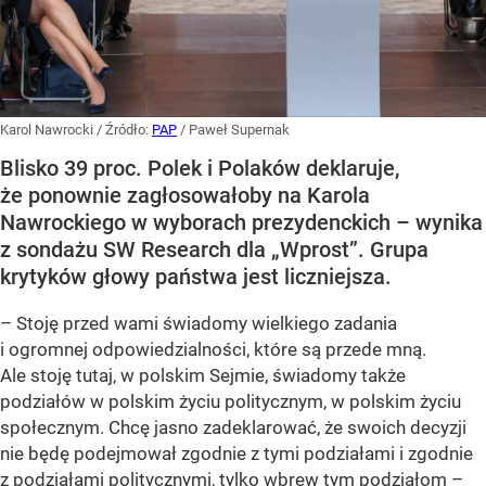
Karol Nawrocki
/ Źródło:
PAP
/
Paweł Supernak
Blisko 39 proc. Polek i Polaków deklaruje,
że ponownie zagłosowałoby na Karola
Nawrockiego w wyborach prezydenckich – wynika
z sondażu SW Research dla „Wprost”. Grupa
krytyków głowy państwa jest liczniejsza.
– Stoję przed wami świadomy wielkiego zadania
i ogromnej odpowiedzialności, które są przede mną.
Ale stoję tutaj, w polskim Sejmie, świadomy także
podziałów w polskim życiu politycznym, w polskim życiu
społecznym. Chcę jasno zadeklarować, że swoich decyzji
nie będę podejmował zgodnie z tymi podziałami i zgodnie
z podziałami politycznymi, tylko wbrew tym podziałom –