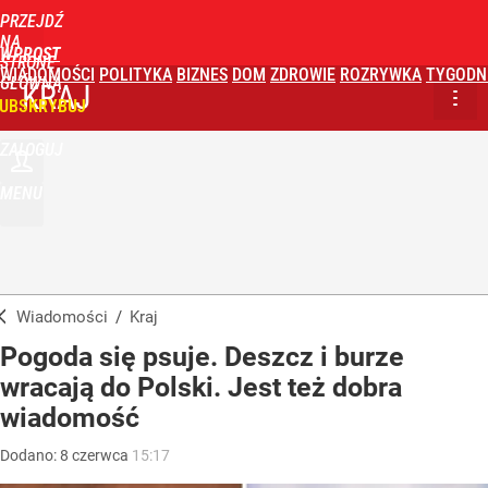
PRZEJDŹ
NA
WPROST
STRONĘ
WIADOMOŚCI
POLITYKA
BIZNES
DOM
ZDROWIE
ROZRYWKA
TYGODN
GŁÓWNĄ
KRAJ
UBSKRYBUJ
ZALOGUJ
MENU
Wiadomości
/
Kraj
Pogoda się psuje. Deszcz i burze
wracają do Polski. Jest też dobra
wiadomość
Dodano:
8
czerwca
15:17