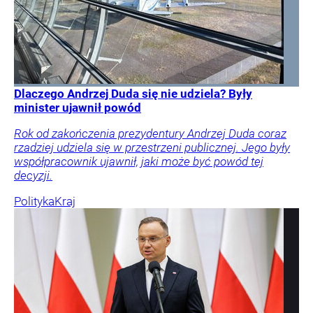
Dlaczego Andrzej Duda się nie udziela? Były
minister ujawnił powód
Rok od zakończenia prezydentury Andrzej Duda coraz
rzadziej udziela się w przestrzeni publicznej. Jego były
współpracownik ujawnił, jaki może być powód tej
decyzji.
Polityka
Kraj