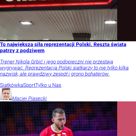
To największa siła reprezentacji Polski. Reszta świata
patrzy z podziwem
Trener Nikola Grbić i jego podopieczni nie przestają
wygrywać. Reprezentacja Polski siatkarzy to nie tylko kilka
nazwisk, ale prawdziwy zespół i grono bohaterów.
Siatkówka
Sport
Tylko u Nas
Maciej
Piasecki