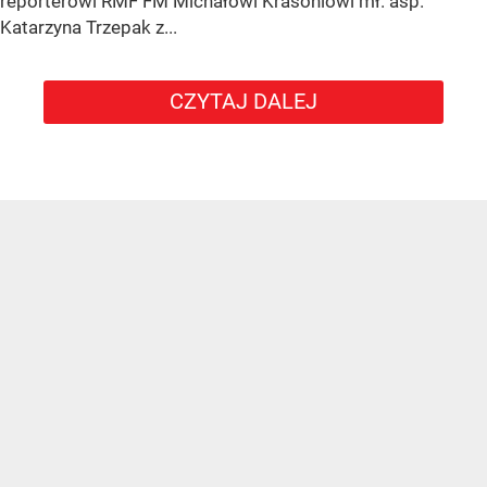
reporterowi RMF FM Michałowi Krasoniowi mł. asp.
Katarzyna Trzepak z...
CZYTAJ DALEJ