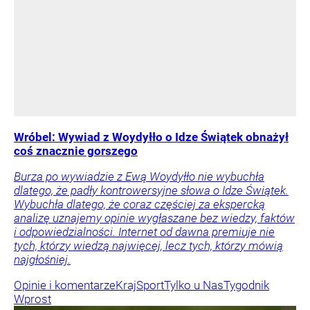
Wróbel: Wywiad z Woydyłło o Idze Świątek obnażył
coś znacznie gorszego
Burza po wywiadzie z Ewą Woydyłło nie wybuchła
dlatego, że padły kontrowersyjne słowa o Idze Świątek.
Wybuchła dlatego, że coraz częściej za ekspercką
analizę uznajemy opinie wygłaszane bez wiedzy, faktów
i odpowiedzialności. Internet od dawna premiuje nie
tych, którzy wiedzą najwięcej, lecz tych, którzy mówią
najgłośniej.
Opinie i komentarze
Kraj
Sport
Tylko u Nas
Tygodnik
Wprost