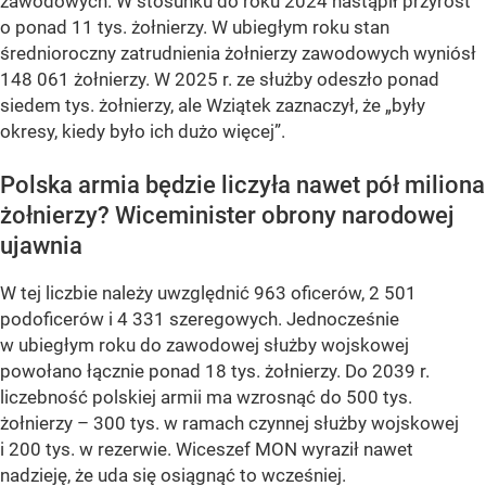
zawodowych. W stosunku do roku 2024 nastąpił przyrost
o ponad 11 tys. żołnierzy. W ubiegłym roku stan
średnioroczny zatrudnienia żołnierzy zawodowych wyniósł
148 061 żołnierzy. W 2025 r. ze służby odeszło ponad
siedem tys. żołnierzy, ale Wziątek zaznaczył, że „były
okresy, kiedy było ich dużo więcej”.
Polska armia będzie liczyła nawet pół miliona
żołnierzy? Wiceminister obrony narodowej
ujawnia
W tej liczbie należy uwzględnić 963 oficerów, 2 501
podoficerów i 4 331 szeregowych. Jednocześnie
w ubiegłym roku do zawodowej służby wojskowej
powołano łącznie ponad 18 tys. żołnierzy. Do 2039 r.
liczebność polskiej armii ma wzrosnąć do 500 tys.
żołnierzy – 300 tys. w ramach czynnej służby wojskowej
i 200 tys. w rezerwie. Wiceszef MON wyraził nawet
nadzieję, że uda się osiągnąć to wcześniej.