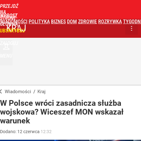
PRZEJDŹ
NA
WPROST
STRONĘ
WIADOMOŚCI
POLITYKA
BIZNES
DOM
ZDROWIE
ROZRYWKA
TYGODN
GŁÓWNĄ
KRAJ
UBSKRYBUJ
ZALOGUJ
MENU
Wiadomości
/
Kraj
W Polsce wróci zasadnicza służba
wojskowa? Wiceszef MON wskazał
warunek
Dodano:
12
czerwca
12:32