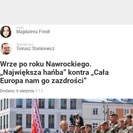
Autor:
Magdalena Frindt
Współpraca:
Tomasz Stankiewicz
Wrze po roku Nawrockiego.
„Największa hańba” kontra „Cała
Europa nam go zazdrości”
Dodano:
6
sierpnia
5:15