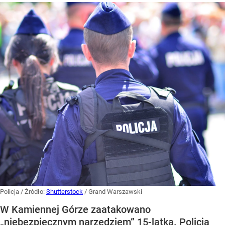
Policja
/ Źródło:
Shutterstock
/
Grand Warszawski
W Kamiennej Górze zaatakowano
„niebezpiecznym narzędziem” 15-latka. Policja