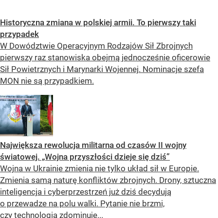
Historyczna zmiana w polskiej armii. To pierwszy taki
przypadek
W Dowództwie Operacyjnym Rodzajów Sił Zbrojnych
pierwszy raz stanowiska obejmą jednocześnie oficerowie
Sił Powietrznych i Marynarki Wojennej. Nominacje szefa
MON nie są przypadkiem.
Największa rewolucja militarna od czasów II wojny
światowej. „Wojna przyszłości dzieje się dziś”
Wojna w Ukrainie zmienia nie tylko układ sił w Europie.
Zmienia samą naturę konfliktów zbrojnych. Drony, sztuczna
inteligencja i cyberprzestrzeń już dziś decydują
o przewadze na polu walki. Pytanie nie brzmi,
czy technologia zdominuje...