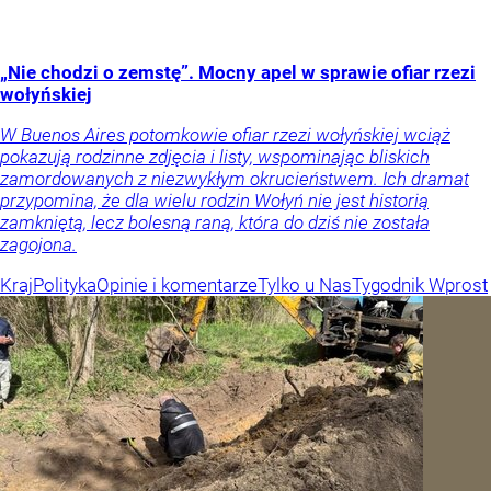
„Nie chodzi o zemstę”. Mocny apel w sprawie ofiar rzezi
wołyńskiej
W Buenos Aires potomkowie ofiar rzezi wołyńskiej wciąż
pokazują rodzinne zdjęcia i listy, wspominając bliskich
zamordowanych z niezwykłym okrucieństwem. Ich dramat
przypomina, że dla wielu rodzin Wołyń nie jest historią
zamkniętą, lecz bolesną raną, która do dziś nie została
zagojona.
Kraj
Polityka
Opinie i komentarze
Tylko u Nas
Tygodnik Wprost