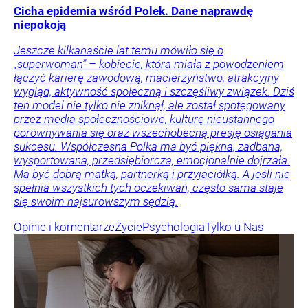
Cicha epidemia wśród Polek. Dane naprawdę
niepokoją
Jeszcze kilkanaście lat temu mówiło się o
„superwoman” – kobiecie, która miała z powodzeniem
łączyć karierę zawodową, macierzyństwo, atrakcyjny
wygląd, aktywność społeczną i szczęśliwy związek. Dziś
ten model nie tylko nie zniknął, ale został spotęgowany
przez media społecznościowe, kulturę nieustannego
porównywania się oraz wszechobecną presję osiągania
sukcesu. Współczesna Polka ma być piękna, zadbana,
wysportowana, przedsiębiorcza, emocjonalnie dojrzała.
Ma być dobrą matką, partnerką i przyjaciółką. A jeśli nie
spełnia wszystkich tych oczekiwań, często sama staje
się swoim najsurowszym sędzią.
Opinie i komentarze
Życie
Psychologia
Tylko u Nas