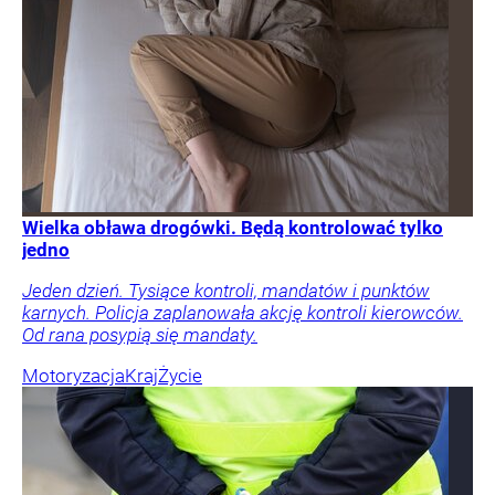
Wielka obława drogówki. Będą kontrolować tylko
jedno
Jeden dzień. Tysiące kontroli, mandatów i punktów
karnych. Policja zaplanowała akcję kontroli kierowców.
Od rana posypią się mandaty.
Motoryzacja
Kraj
Życie