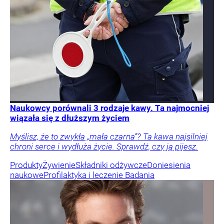
Naukowcy porównali 3 rodzaje kawy. Ta najmocniej
wiązała się z dłuższym życiem
Myślisz, że to zwykła „mała czarna”? Ta kawa najsilniej
chroni serce i wydłuża życie. Sprawdź, czy ją pijesz.
Produkty
Żywienie
Składniki odżywcze
Doniesienia
naukowe
Profilaktyka i leczenie
Badania