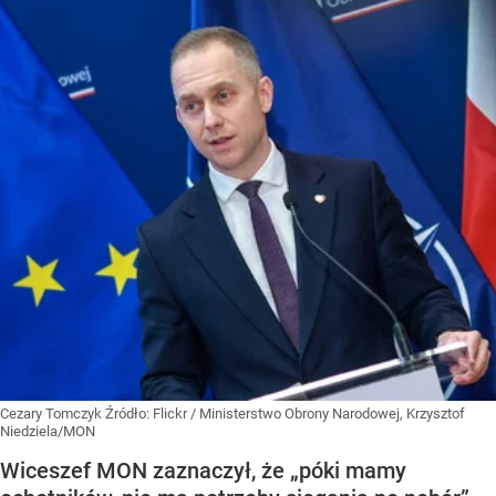
Cezary Tomczyk
Źródło:
Flickr
/
Ministerstwo Obrony Narodowej, Krzysztof
Niedziela/MON
Wiceszef MON zaznaczył, że „póki mamy