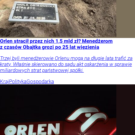
Orlen stracił przez nich 1,5 mld zł? Menedżerom
z czasów Obajtka grozi po 25 lat więzienia
Trzej byli menedżerowie Orlenu mogą na długie lata trafić za
kraty. Właśnie skierowano do sądu akt oskarżenia w sprawie
miliardowych strat państwowej spółki.
Kraj
Polityka
Gospodarka