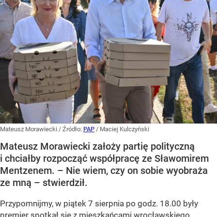
Mateusz Morawiecki
/ Źródło:
PAP
/
Maciej Kulczyński
Mateusz Morawiecki założy partię polityczną
i chciałby rozpocząć współpracę ze Sławomirem
Mentzenem. – Nie wiem, czy on sobie wyobraża
ze mną – stwierdził.
Przypomnijmy, w piątek 7 sierpnia po godz. 18.00 były
premier spotkał się z mieszkańcami wrocławskiego