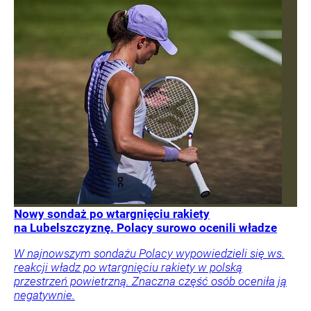
Nowy sondaż po wtargnięciu rakiety
na Lubelszczyznę. Polacy surowo ocenili władze
W najnowszym sondażu Polacy wypowiedzieli się ws.
reakcji władz po wtargnięciu rakiety w polską
przestrzeń powietrzną. Znaczna część osób oceniła ją
negatywnie.