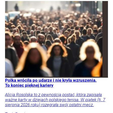
Polka wróciła po udarze i nie kryła wzruszenia.
To koniec pięknej kariery
Alicja Rosolska to z pewnością postać, która zapisała
ważne karty w dziejach polskiego tenisa. W piątek (tj. 7
sierpnia 2026 roku) rozegrała swój ostatni mecz.