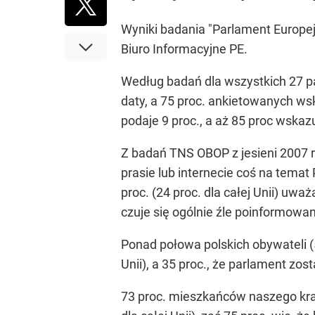
Wyniki badania "Parlament Europej
Biuro Informacyjne PE.
Według badań dla wszystkich 27 pa
daty, a 75 proc. ankietowanych ws
podaje 9 proc., a aż 85 proc wska
Z badań TNS OBOP z jesieni 2007 rok
prasie lub internecie coś na temat 
proc. (24 proc. dla całej Unii) uw
czuje się ogólnie źle poinformowana
Ponad połowa polskich obywateli (5
Unii), a 35 proc., że parlament zost
73 proc. mieszkańców naszego kraj