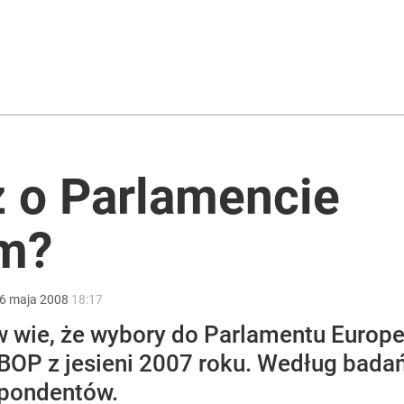
encji. Poseł PiS: Fascynujące odklejenie
2030 roku?
z o Parlamencie
rzezi wołyńskiej
im?
6
maja
2008
18:17
w wie, że wybory do Parlamentu Europe
BOP z jesieni 2007 roku. Według badań
spondentów.