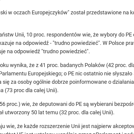
ski w oczach Europejczyków" został przedstawione na k
ństw Unii, 10 proc. respondentów wie, że wybory do PE 
kazuje na odpowiedź - "trudno powiedzieć". W Polsce pra
zuje na odpowiedź "trudno powiedzieć".
u wynika, że z 41 proc. badanych Polaków (42 proc. dla ca
Parlamentu Europejskiego; o PE nic ostatnio nie słyszało 5
aża się za osoby ogólnie dobrze poinformowane o działan
 (73 proc dla całej Unii).
6 proc.) wie, że deputowani do PE są wybierani bezpośred
ał utworzony 50 lat temu (32 proc. dla całej Unii).
u wie, że każde rozszerzenie Unii jest najpierw akcepto