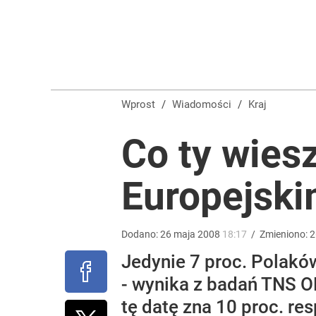
Olbrychski napisał list do Tuska, doszło do interw
dodaj
Farmacja: wzrost pod presją. co czeka branżę do 
Wprost
/
Wiadomości
/
Kraj
1
Co ty wies
„Nie chodzi o zemstę”. Mocny apel w sprawie ofiar 
Europejsk
dodaj
Dodano:
26
maja
2008
18:17
/
Zmieniono:
2
Jedynie 7 proc. Polakó
- wynika z badań TNS O
tę datę zna 10 proc. re