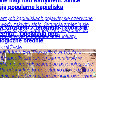
ne flagi nad Bałtykiem. Sinice
ją popularne kąpieliska
arnych kąpieliskach pojawiły się czerwone
powodu zakwitu sinic. Sytuacja zmienia się
 Woydyłło z terapeutki stała się
ardzo szybko, dlatego przed wejściem do
ncerką. „Opowiada pop-
to sprawdzić aktualne komunikaty.
logiczne brednie”
Kraj
Życie
ich latach Ewa Woydyłło-Osiatyńska z
 terapeutki uzależnień zamieniła się w
erkę, niekiedy głoszącą pop-psychologiczne
 Paradoksalnie to, co ostatnio powiedziała o
tek, nie jest ani najbardziej kontrowersyjne,
roźniejsze. Problem w tym, że wszyscy
 że tego nie widzą.