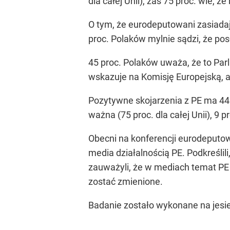
dla całej Unii), zaś 75 proc. wie, 
O tym, że eurodeputowani zasiadają
proc. Polaków mylnie sądzi, że pos
45 proc. Polaków uważa, że to Parl
wskazuje na Komisję Europejską, a 
Pozytywne skojarzenia z PE ma 44 p
ważna (75 proc. dla całej Unii), 9 pr
Obecni na konferencji eurodeputow
media działalnością PE. Podkreśli
zauważyli, że w mediach temat PE p
zostać zmienione.
Badanie zostało wykonane na jesie