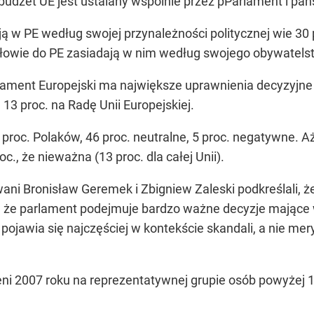
że budżet UE jest ustalany wspólnie przez pParlament i pań
 w PE według swojej przynależności politycznej wie 30 pro
łowie do PE zasiadają w nim według swojego obywatelstwa
ament Europejski ma największe uprawnienia decyzyjne w U
13 proc. na Radę Unii Europejskiej.
roc. Polaków, 46 proc. neutralne, 5 proc. negatywne. Aż 
oc., że nieważna (13 proc. dla całej Unii).
ani Bronisław Geremek i Zbigniew Zaleski podkreślali, 
li, że parlament podejmuje bardzo ważne decyzje mające 
ojawia się najczęściej w kontekście skandali, a nie mery
ni 2007 roku na reprezentatywnej grupie osób powyżej 15