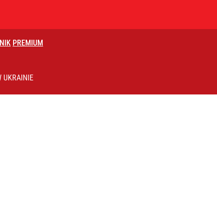
NIK
PREMIUM
płynął dokument
 UKRAINIE
ącego Romanowskiego. Twarda deklaracja
ntra „Cała Europa nam go zazdrości”