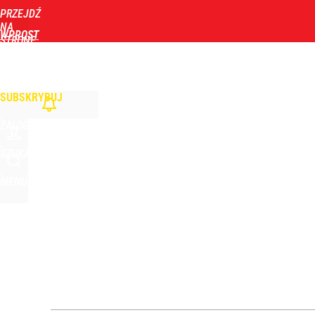
PRZEJDŹ
Udostępnij
10
Skomentuj
NA
WPROST
STRONĘ
GŁÓWNĄ
WIADOMOŚCI
POLITYKA
BIZNES
DOM
ZDROWIE
ROZRYWKA
TYGOD
Zełenski mógłby stracić władzę? Najnowszy sonda
SUBSKRYBUJ
dodaj
ZALOGUJ
Szykuje się przełom? Donald Trump mówił o „pewny
SZUKAJ
MENU
dodaj
„Nie chodzi o zemstę”. Mocny apel w sprawie ofiar 
dodaj