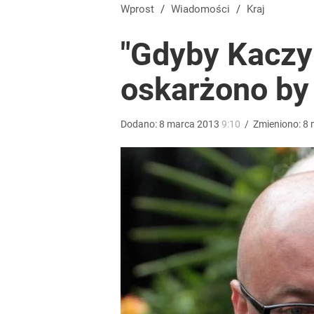
„Żyję z piętnem zabójcy”. Kierowca, który potrącił
Wprost
/
Wiadomości
/
Kraj
"Gdyby Kaczy
2
oskarżono by 
Wrze po roku Nawrockiego. „Największa hańba” ko
Dodano:
8
marca
2013
9:10
/
Zmieniono:
8
17
Morawiecki powoła partię. Chce współpracy z Me
1