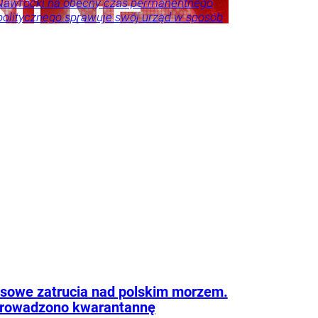
 Nawrocki na obecny czas permanentnego
politycznego sprawuje swój urząd w sposób
 i adekwatny do wyzwań – akcentuje.
eśnie przestrzega przed porównywaniem
h prezydentów. – Andrzej Duda zdał w paru
ch egzamin celująco, ale jeszcze przez
as będzie niedoceniony, jak kiedyś
er Kwaśniewski, a po latach się to zmieniło
zy były rzecznik Andrzeja Dudy.
Tylko u
ka
howska
sowe zatrucia nad polskim morzem.
rowadzono kwarantannę