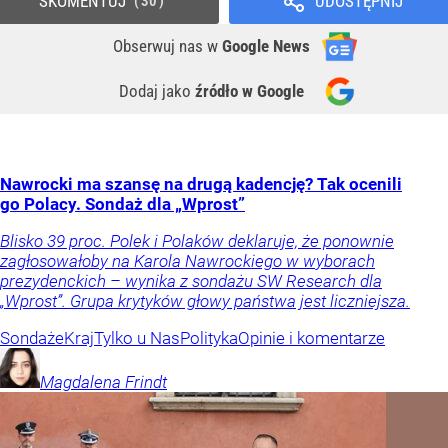
SKOMENTUJ
UDOSTĘPNIJ
30
Obserwuj nas
w
Google News
Dodaj jako
źródło w Google
Nawrocki ma szansę na drugą kadencję? Tak ocenili
go Polacy. Sondaż dla „Wprost”
Blisko 39 proc. Polek i Polaków deklaruje, że ponownie
zagłosowałoby na Karola Nawrockiego w wyborach
prezydenckich – wynika z sondażu SW Research dla
„Wprost”. Grupa krytyków głowy państwa jest liczniejsza.
Sondaże
Kraj
Tylko u Nas
Polityka
Opinie i komentarze
Magdalena
Frindt