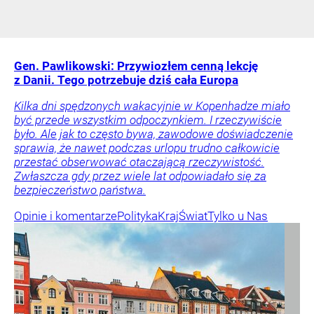
Gen. Pawlikowski: Przywiozłem cenną lekcję
z Danii. Tego potrzebuje dziś cała Europa
Kilka dni spędzonych wakacyjnie w Kopenhadze miało
być przede wszystkim odpoczynkiem. I rzeczywiście
było. Ale jak to często bywa, zawodowe doświadczenie
sprawia, że nawet podczas urlopu trudno całkowicie
przestać obserwować otaczającą rzeczywistość.
Zwłaszcza gdy przez wiele lat odpowiadało się za
bezpieczeństwo państwa.
Opinie i komentarze
Polityka
Kraj
Świat
Tylko u Nas