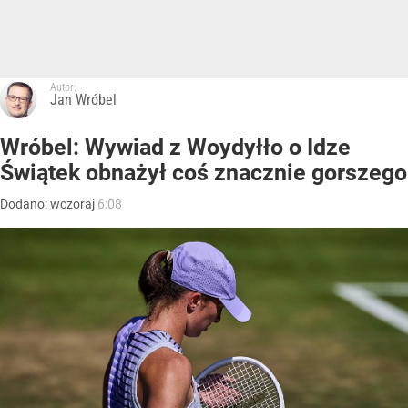
Autor:
Jan Wróbel
Wróbel: Wywiad z Woydyłło o Idze
Świątek obnażył coś znacznie gorszego
Dodano:
wczoraj
6:08