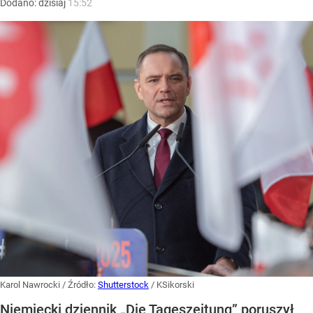
Dodano:
dzisiaj
15:52
Karol Nawrocki
/ Źródło:
Shutterstock
/
KSikorski
Niemiecki dziennik „Die Tageszeitung” poruszył