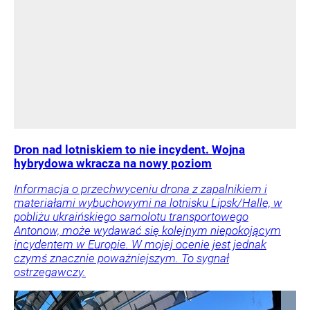
Dron nad lotniskiem to nie incydent. Wojna
hybrydowa wkracza na nowy poziom
Informacja o przechwyceniu drona z zapalnikiem i
materiałami wybuchowymi na lotnisku Lipsk/Halle, w
pobliżu ukraińskiego samolotu transportowego
Antonow, może wydawać się kolejnym niepokojącym
incydentem w Europie. W mojej ocenie jest jednak
czymś znacznie poważniejszym. To sygnał
ostrzegawczy.