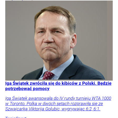
Iga Świątek zwróciła się do kibiców z Polski. Będzie
potrzebować pomocy
Iga Świątek awansowała do IV rundy turnieju WTA 1000
w Toronto. Polka w dwóch setach rozprawiła się ze
Szwajcarką Viktorija Golubic, wygrywając 6:2, 6:1.