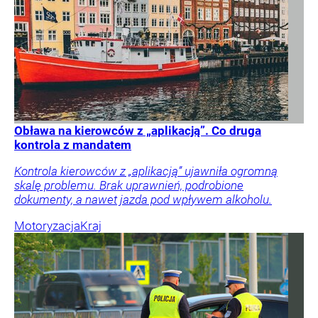
Obława na kierowców z „aplikacją”. Co druga
kontrola z mandatem
Kontrola kierowców z „aplikacją” ujawniła ogromną
skalę problemu. Brak uprawnień, podrobione
dokumenty, a nawet jazda pod wpływem alkoholu.
Motoryzacja
Kraj