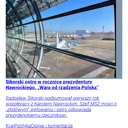
Sikorski ostro w rocznicę prezydentury
Nawrockiego. „Wara od rządzenia Polską”
Radosław Sikorski podsumował pierwszy rok
współpracy z Karolem Nawrockim. Szef MSZ mówi o
„złośliwym” wetowaniu i ostro odpowiada
prezydenckiemu rzecznikowi.
Kraj
Polityka
Opinie i komentarze