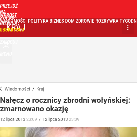
PRZEJDŹ
NA
WPROST
STRONĘ
WIADOMOŚCI
POLITYKA
BIZNES
DOM
ZDROWIE
ROZRYWKA
TYGODN
GŁÓWNĄ
KRAJ
UBSKRYBUJ
ZALOGUJ
MENU
Wiadomości
/
Kraj
Nałęcz o rocznicy zbrodni wołyńskiej:
zmarnowano okazję
12
lipca
2013
23:09
/
12
lipca
2013
23:09