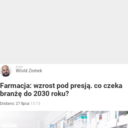
Autor:
Witold Ziomek
Farmacja: wzrost pod presją. co czeka
branżę do 2030 roku?
Dodano:
27
lipca
13:15