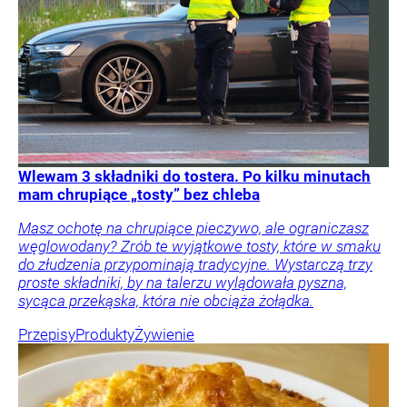
Wlewam 3 składniki do tostera. Po kilku minutach
mam chrupiące „tosty” bez chleba
Masz ochotę na chrupiące pieczywo, ale ograniczasz
węglowodany? Zrób te wyjątkowe tosty, które w smaku
do złudzenia przypominają tradycyjne. Wystarczą trzy
proste składniki, by na talerzu wylądowała pyszna,
sycąca przekąska, która nie obciąża żołądka.
Przepisy
Produkty
Żywienie