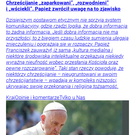
Chrześcijanie „zaparkowani”, „rozwodnieni”
i „wściekli”. Papież zwrócił uwagę na to zjawisko
Dzisiejszym postawom etycznym nie sprzyja system
komunikacyjny, gdzie rządzi logika, że dobra informacja
to żadna informacja. Jeśli dobra informacja nie ma
przyszłości, to z biegiem czasu ludzkie sumienia ulegają
znieczuleniu i pogrążają się w rozpaczy. Papież
Franciszek zauważył, iż sama „kultura medialna i
niektóre środowiska intelektualne przekazują niekiedy
wyraźną nieufność wobec przesłania Kościoła oraz
pewne rozczarowanie”. Taki stan rzeczy powoduje, że
niektórzy chrześcijanie – nieugruntowani w swoim
chrześcijaństwie – wpadają w kompleks niższości,
ukrywając swoje przekonania i religijną tożsamość.
Kraj
Opinie i komentarze
Tylko u Nas