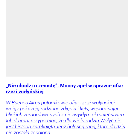
„Nie chodzi o zemstę”. Mocny apel w sprawie ofiar
rzezi wołyńskiej
W Buenos Aires potomkowie ofiar rzezi wołyńskiej
wciąż pokazują rodzinne zdjęcia i listy, wspominając
bliskich zamordowanych z niezwykłym okrucieństwem.
Ich dramat przypomina, że dla wielu rodzin Wołyń nie
jest historią zamkniętą, lecz bolesną raną, która do dziś
nie została zagojona.