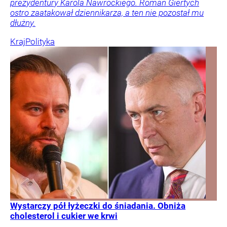
prezydentury Karola Nawrockiego. Roman Giertych
ostro zaatakował dziennikarza, a ten nie pozostał mu
dłużny.
Kraj
Polityka
Wystarczy pół łyżeczki do śniadania. Obniża
cholesterol i cukier we krwi