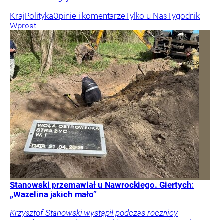
Kraj
Polityka
Opinie i komentarze
Tylko u Nas
Tygodnik
Wprost
Stanowski przemawiał u Nawrockiego. Giertych:
„Wazelina jakich mało”
Krzysztof Stanowski wystąpił podczas rocznicy