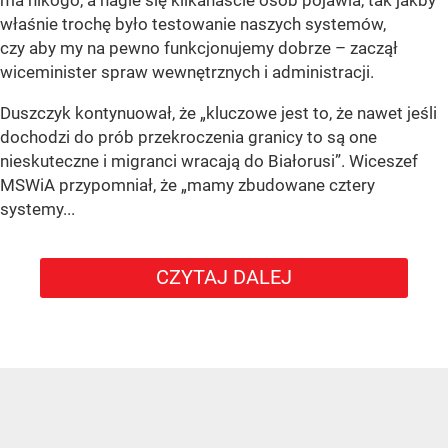
ma nikogo, a nagle się kilkanaście osób pojawia, tak jakby
właśnie trochę było testowanie naszych systemów,
czy aby my na pewno funkcjonujemy dobrze – zaczął
wiceminister spraw wewnętrznych i administracji.
Duszczyk kontynuował, że „kluczowe jest to, że nawet jeśli
dochodzi do prób przekroczenia granicy to są one
nieskuteczne i migranci wracają do Białorusi”. Wiceszef
MSWiA przypomniał, że „mamy zbudowane cztery
systemy...
CZYTAJ DALEJ