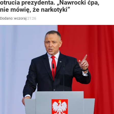
otrucia prezydenta. „Nawrocki ćpa,
nie mówię, że narkotyki”
Dodano:
wczoraj
21:26