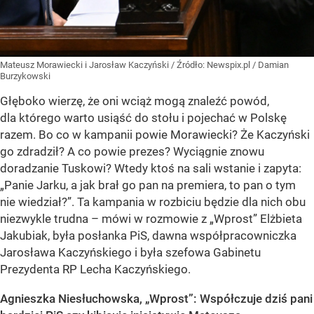
Mateusz Morawiecki i Jarosław Kaczyński
/ Źródło:
Newspix.pl
/
Damian
Burzykowski
Głęboko wierzę, że oni wciąż mogą znaleźć powód,
dla którego warto usiąść do stołu i pojechać w Polskę
razem. Bo co w kampanii powie Morawiecki? Że Kaczyński
go zdradził? A co powie prezes? Wyciągnie znowu
doradzanie Tuskowi? Wtedy ktoś na sali wstanie i zapyta:
„Panie Jarku, a jak brał go pan na premiera, to pan o tym
nie wiedział?”. Ta kampania w rozbiciu będzie dla nich obu
niezwykle trudna – mówi w rozmowie z „Wprost” Elżbieta
Jakubiak, była posłanka PiS, dawna współpracowniczka
Jarosława Kaczyńskiego i była szefowa Gabinetu
Prezydenta RP Lecha Kaczyńskiego.
Agnieszka Niesłuchowska, „Wprost”: Współczuje dziś pani