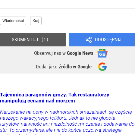
Wiadomości
Kraj
SKOMENTUJ
UDOSTĘPNIJ
1
Obserwuj nas
w
Google News
Dodaj jako
źródło w Google
Tajemnica paragonów grozy. Tak restauratorzy
manipulują cenami nad morzem
Narzekanie na ceny w nadmorskich smażalniach są częścią
naszego wakacyjnego folkloru. Jednak to nie głupota
turystów, naiwność ani niezdolność mnożenia i dodawania do
stu. To przemyślana, ale nie do końca uczciwa strategia