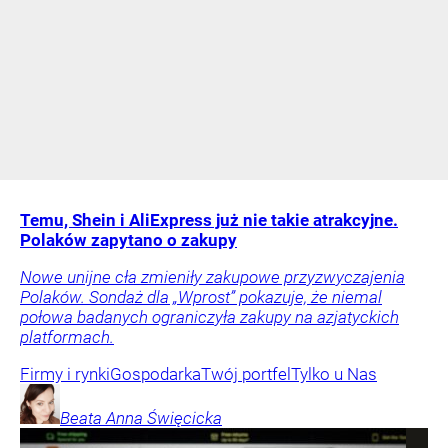
Temu, Shein i AliExpress już nie takie atrakcyjne.
Polaków zapytano o zakupy
Nowe unijne cła zmieniły zakupowe przyzwyczajenia
Polaków. Sondaż dla „Wprost” pokazuje, że niemal
połowa badanych ograniczyła zakupy na azjatyckich
platformach.
Firmy i rynki
Gospodarka
Twój portfel
Tylko u Nas
Beata Anna
Święcicka