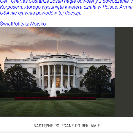
Gen. Charles Costanza został nagle odwołany z dowodzenia V
Korpusem, którego wysunięta kwatera działa w Polsce. Armia
USA nie ujawnia powodów tej decyzji.
Świat
Polityka
Wojsko