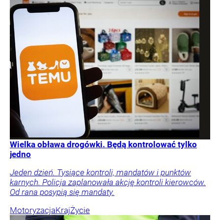
Wielka obława drogówki. Będą kontrolować tylko
jedno
Jeden dzień. Tysiące kontroli, mandatów i punktów
karnych. Policja zaplanowała akcję kontroli kierowców.
Od rana posypią się mandaty.
Motoryzacja
Kraj
Życie