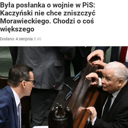
Była posłanka o wojnie w PiS:
Kaczyński nie chce zniszczyć
Morawieckiego. Chodzi o coś
większego
Dodano:
4
sierpnia
8:46