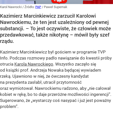
Karol Nawrocki
/ Źródło:
PAP
/
Paweł Supernak
Kazimierz Marcinkiewicz zarzucił Karolowi
Nawrockiemu, że ten jest uzależniony od pewnej
substancji. – To jest oczywiste, że człowiek może
przedawkować, także nikotynę – mówił były szef
rządu.
Kazimierz Marcinkiewicz był gościem w programie TVP
Info. Podczas rozmowy padło nawiązanie do kwestii próby
otrucia
Karola Nawrockiego
. Wszystko zaczęło się
od książki prof. Andrzeja Nowaka będącej wywiadem
rzeką. Ujawniono w niej, że ówczesny kandydat
na prezydenta zasłabł, utracił przytomność
oraz wymiotował. Nawrockiemu radzono, aby „nie całował
kobiet w rękę, bo to daje przeróżne możliwości ingerencji”.
Sugerowano, że „wystarczy coś nasypać i już jest poważny
problem”.