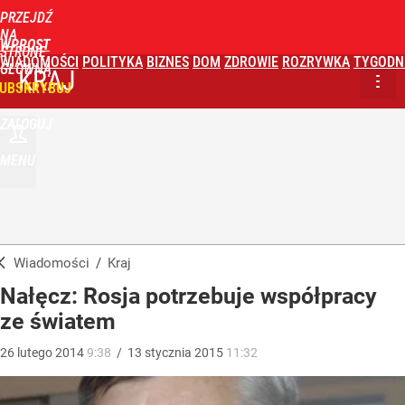
PRZEJDŹ
NA
WPROST
STRONĘ
WIADOMOŚCI
POLITYKA
BIZNES
DOM
ZDROWIE
ROZRYWKA
TYGODN
GŁÓWNĄ
KRAJ
UBSKRYBUJ
ZALOGUJ
MENU
Wiadomości
/
Kraj
Nałęcz: Rosja potrzebuje współpracy
ze światem
26
lutego
2014
9:38
/
13
stycznia
2015
11:32