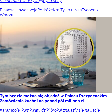
restauratorów ukrywających ceny.
Finanse i inwestycje
Podróże
Kraj
Tylko u Nas
Tygodnik
Wprost
Tym będzie można się objadać w Pałacu Prezydenckim.
Zamówienia kuchni na ponad pół miliona zł
Karambola, kumkwat i dziki brokuł znalazły się na liście