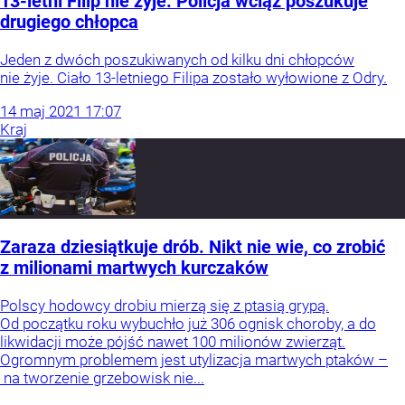
13-letni Filip nie żyje. Policja wciąż poszukuje
drugiego chłopca
Jeden z dwóch poszukiwanych od kilku dni chłopców
nie żyje. Ciało 13-letniego Filipa zostało wyłowione z Odry.
14
maj
2021
17:07
Kraj
Zaraza dziesiątkuje drób. Nikt nie wie, co zrobić
z milionami martwych kurczaków
Polscy hodowcy drobiu mierzą się z ptasią grypą.
Od początku roku wybuchło już 306 ognisk choroby, a do
likwidacji może pójść nawet 100 milionów zwierząt.
Ogromnym problemem jest utylizacja martwych ptaków –
na tworzenie grzebowisk nie...