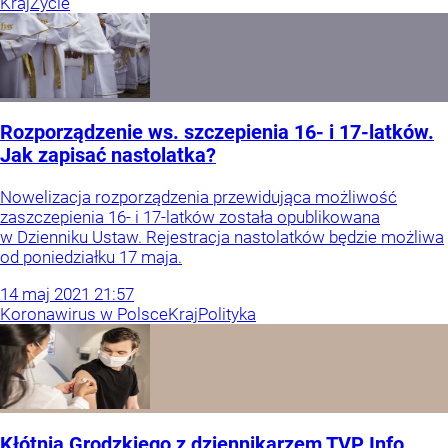
Kraj
Życie
Rozporządzenie ws. szczepienia 16- i 17-latków.
Jak zapisać nastolatka?
Nowelizacja rozporządzenia przewidująca możliwość
zaszczepienia 16- i 17-latków została opublikowana
w Dzienniku Ustaw. Rejestracja nastolatków będzie możliwa
od poniedziałku 17 maja.
14
maj
2021
21:57
Koronawirus w Polsce
Kraj
Polityka
Kłótnia Grodzkiego z dziennikarzem TVP Info.