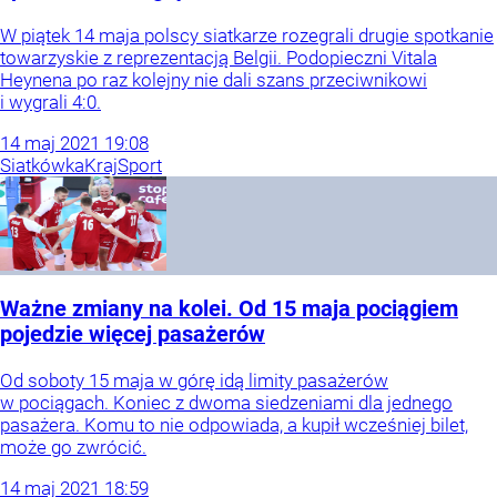
W piątek 14 maja polscy siatkarze rozegrali drugie spotkanie
towarzyskie z reprezentacją Belgii. Podopieczni Vitala
Heynena po raz kolejny nie dali szans przeciwnikowi
i wygrali 4:0.
14
maj
2021
19:08
Siatkówka
Kraj
Sport
Ważne zmiany na kolei. Od 15 maja pociągiem
pojedzie więcej pasażerów
Od soboty 15 maja w górę idą limity pasażerów
w pociągach. Koniec z dwoma siedzeniami dla jednego
pasażera. Komu to nie odpowiada, a kupił wcześniej bilet,
może go zwrócić.
14
maj
2021
18:59