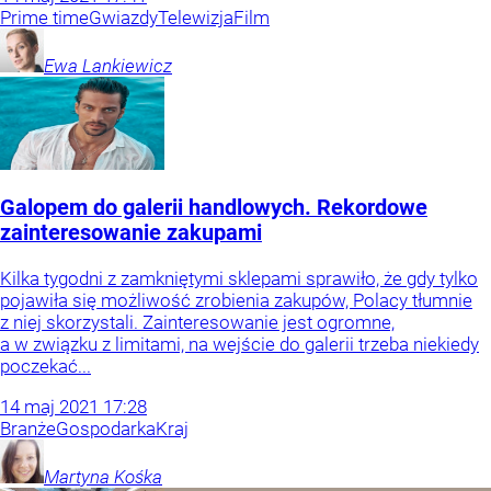
Prime time
Gwiazdy
Telewizja
Film
Ewa
Lankiewicz
Galopem do galerii handlowych. Rekordowe
zainteresowanie zakupami
Kilka tygodni z zamkniętymi sklepami sprawiło, że gdy tylko
pojawiła się możliwość zrobienia zakupów, Polacy tłumnie
z niej skorzystali. Zainteresowanie jest ogromne,
a w związku z limitami, na wejście do galerii trzeba niekiedy
poczekać...
14
maj
2021
17:28
Branże
Gospodarka
Kraj
Martyna
Kośka