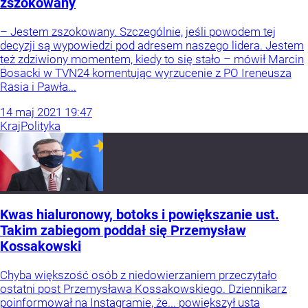
zszokowany
– Jestem zszokowany. Szczególnie, jeśli powodem tej
decyzji są wypowiedzi pod adresem naszego lidera. Jestem
też zdziwiony momentem, kiedy to się stało – mówił Marcin
Bosacki w TVN24 komentując wyrzucenie z PO Ireneusza
Rasia i Pawła...
14
maj
2021
19:47
Kraj
Polityka
Kwas hialuronowy, botoks i powiększanie ust.
Takim zabiegom poddał się Przemysław
Kossakowski
Chyba większość osób z niedowierzaniem przeczytało
ostatni post Przemysława Kossakowskiego. Dziennikarz
poinformował na Instagramie, że... powiększył usta