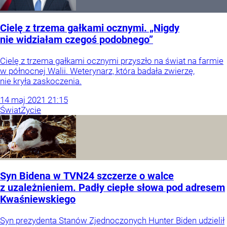
Cielę z trzema gałkami ocznymi. „Nigdy
nie widziałam czegoś podobnego”
Cielę z trzema gałkami ocznymi przyszło na świat na farmie
w północnej Walii. Weterynarz, która badała zwierzę,
nie kryła zaskoczenia.
14
maj
2021
21:15
Świat
Życie
Syn Bidena w TVN24 szczerze o walce
z uzależnieniem. Padły ciepłe słowa pod adresem
Kwaśniewskiego
Syn prezydenta Stanów Zjednoczonych Hunter Biden udzielił