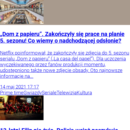
„Dom z papieru”. Zakończyły się prace na planie
5. sezonu! Co wiemy o nadchodzącej odsłonie?
Netflix poinformował, że zakończyły się zdjęcia do 5. sezonu
serialu „Dom z papieru” („La casa del papel”). Dla uczczenia
wyczekiwanego przez fanów produkcji momentu,
udostępniono także nowe zdjęcie obsady. Oto najnowsze
informacje na...
14
maj
2021
17:17
Prime time
Gwiazdy
Seriale
Telewizja
Kultura