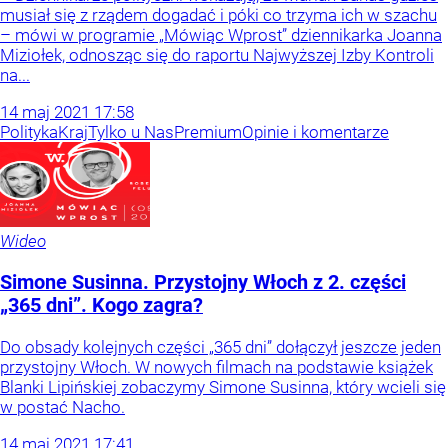
musiał się z rządem dogadać i póki co trzyma ich w szachu
– mówi w programie „Mówiąc Wprost” dziennikarka Joanna
Miziołek, odnosząc się do raportu Najwyższej Izby Kontroli
na...
14
maj
2021
17:58
Polityka
Kraj
Tylko u Nas
Premium
Opinie i komentarze
Wideo
Simone Susinna. Przystojny Włoch z 2. części
„365 dni”. Kogo zagra?
Do obsady kolejnych części „365 dni” dołączył jeszcze jeden
przystojny Włoch. W nowych filmach na podstawie książek
Blanki Lipińskiej zobaczymy Simone Susinna, który wcieli się
w postać Nacho.
14
maj
2021
17:41