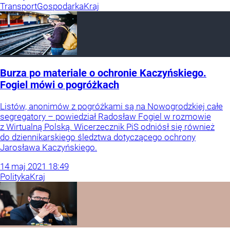
Transport
Gospodarka
Kraj
Burza po materiale o ochronie Kaczyńskiego.
Fogiel mówi o pogróżkach
Listów, anonimów z pogróżkami są na Nowogrodzkiej całe
segregatory – powiedział Radosław Fogiel w rozmowie
z Wirtualną Polską. Wicerzecznik PiS odniósł się również
do dziennikarskiego śledztwa dotyczącego ochrony
Jarosława Kaczyńskiego.
14
maj
2021
18:49
Polityka
Kraj