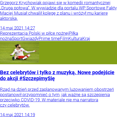
Grzegorz Krychowiak pojawi się w komedii romantycznej
„Druga połowa”. W wywiadzie dla portalu WP Sportowe Fakty
Maciej Musiał chwalił kolegę z planu i wróżył mu karierę
aktorską.
14
maj
2021
14:27
Reprezentacja Polski w piłce nożnej
Piłka
nożna
Sport
Gwiazdy
Prime time
Film
Kultura
Kraj
Bez celebrytów i tylko z muzyką. Nowe podejście
do akcji #SzczepimySię
Rząd na dzień przed zaplanowanym luzowaniem obostrzeń
postanowił przypomnieć o tym, jak ważne są szczepienia
przeciwko COVID-19. W materiale nie ma narratora
czy celebrytów.
14
maj
2021
14:19