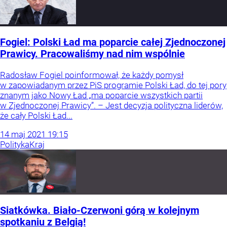
Fogiel: Polski Ład ma poparcie całej Zjednoczonej
Prawicy. Pracowaliśmy nad nim wspólnie
Radosław Fogiel poinformował, że każdy pomysł
w zapowiadanym przez PiS programie Polski Ład, do tej pory
znanym jako Nowy Ład „ma poparcie wszystkich partii
w Zjednoczonej Prawicy”. – Jest decyzja polityczna liderów,
że cały Polski Ład...
14
maj
2021
19:15
Polityka
Kraj
Siatkówka. Biało-Czerwoni górą w kolejnym
spotkaniu z Belgią!