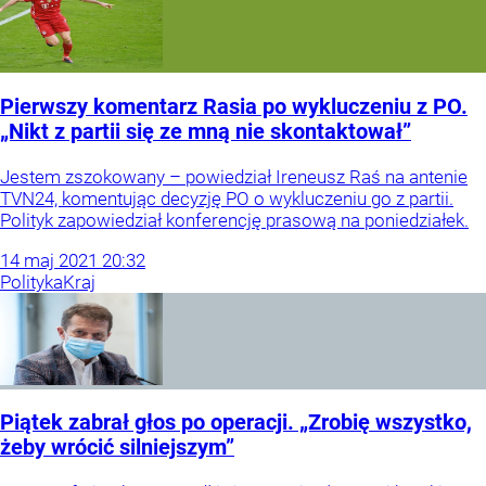
Pierwszy komentarz Rasia po wykluczeniu z PO.
„Nikt z partii się ze mną nie skontaktował”
Jestem zszokowany – powiedział Ireneusz Raś na antenie
TVN24, komentując decyzję PO o wykluczeniu go z partii.
Polityk zapowiedział konferencję prasową na poniedziałek.
14
maj
2021
20:32
Polityka
Kraj
Piątek zabrał głos po operacji. „Zrobię wszystko,
żeby wrócić silniejszym”