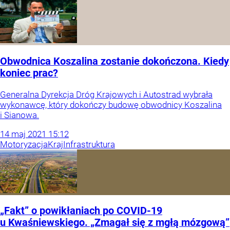
Obwodnica Koszalina zostanie dokończona. Kiedy
koniec prac?
Generalna Dyrekcja Dróg Krajowych i Autostrad wybrała
wykonawcę, który dokończy budowę obwodnicy Koszalina
i Sianowa.
14
maj
2021
15:12
Motoryzacja
Kraj
Infrastruktura
„Fakt” o powikłaniach po COVID-19
u Kwaśniewskiego. „Zmagał się z mgłą mózgową”