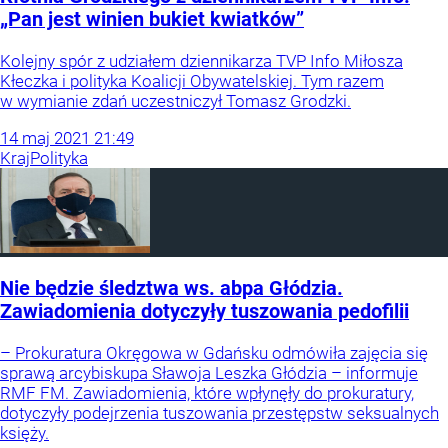
„Pan jest winien bukiet kwiatków”
Kolejny spór z udziałem dziennikarza TVP Info Miłosza
Kłeczka i polityka Koalicji Obywatelskiej. Tym razem
w wymianie zdań uczestniczył Tomasz Grodzki.
14
maj
2021
21:49
Kraj
Polityka
Nie będzie śledztwa ws. abpa Głódzia.
Zawiadomienia dotyczyły tuszowania pedofilii
– Prokuratura Okręgowa w Gdańsku odmówiła zajęcia się
sprawą arcybiskupa Sławoja Leszka Głódzia – informuje
RMF FM. Zawiadomienia, które wpłynęły do prokuratury,
dotyczyły podejrzenia tuszowania przestępstw seksualnych
księży.