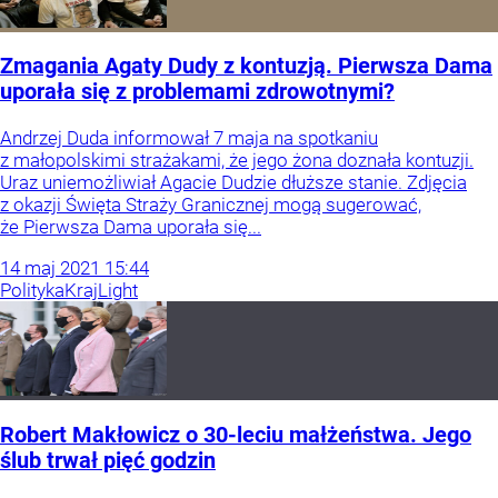
Zmagania Agaty Dudy z kontuzją. Pierwsza Dama
uporała się z problemami zdrowotnymi?
Andrzej Duda informował 7 maja na spotkaniu
z małopolskimi strażakami, że jego żona doznała kontuzji.
Uraz uniemożliwiał Agacie Dudzie dłuższe stanie. Zdjęcia
z okazji Święta Straży Granicznej mogą sugerować,
że Pierwsza Dama uporała się...
14
maj
2021
15:44
Polityka
Kraj
Light
Robert Makłowicz o 30-leciu małżeństwa. Jego
ślub trwał pięć godzin