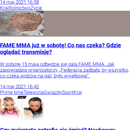
14
maj
2021
16:58
Kraj
Rolnictwo
Życie
FAME MMA już w sobotę! Co nas czeka? Gdzie
oglądać transmisję?
W sobotę 15 maja odbędzie się gala FAME MMA. Jak
zapowiadają organizatorzy, „Federacja zadbała, by wszystko,
co czeka widzów na gali, było wyjątkowe”.
14
maj
2021
16:42
Prime time
Telewizja
Gwiazdy
Sport
Kraj