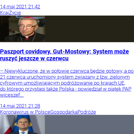
14
maj
2021
21:42
Kraj
Życie
Paszport covidowy. Gut-Mostowy: System może
ruszyć jeszcze w czerwcu
– Niewykluczone, że w połowie czerwca będzie gotowy, a po
21 czerwca uruchomiony system związany z tzw. zielonym
cyfrowym umożliwiającym podróżowanie po krajach UE,
do którego przystąpi także Polska - powiedział w piątek PAP
wiceszef...
14
maj
2021
21:28
Koronawirus w Polsce
Gospodarka
Podróże