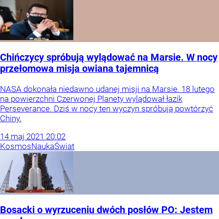
Chińczycy spróbują wylądować na Marsie. W nocy
przełomowa misja owiana tajemnicą
NASA dokonała niedawno udanej misji na Marsie. 18 lutego
na powierzchni Czerwonej Planety wylądował łazik
Perseverance. Dziś w nocy ten wyczyn spróbują powtórzyć
Chiny.
14
maj
2021
20:02
Kosmos
Nauka
Świat
Bosacki o wyrzuceniu dwóch posłów PO: Jestem