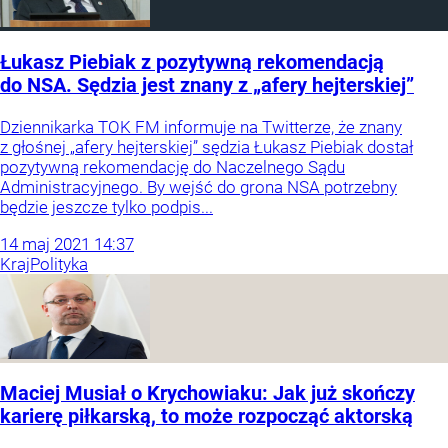
Łukasz Piebiak z pozytywną rekomendacją
do NSA. Sędzia jest znany z „afery hejterskiej”
Dziennikarka TOK FM informuje na Twitterze, że znany
z głośnej „afery hejterskiej” sędzia Łukasz Piebiak dostał
pozytywną rekomendację do Naczelnego Sądu
Administracyjnego. By wejść do grona NSA potrzebny
będzie jeszcze tylko podpis...
14
maj
2021
14:37
Kraj
Polityka
Maciej Musiał o Krychowiaku: Jak już skończy
karierę piłkarską, to może rozpocząć aktorską