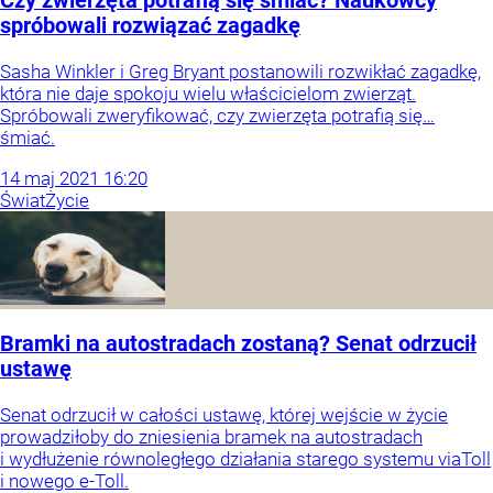
Czy zwierzęta potrafią się śmiać? Naukowcy
spróbowali rozwiązać zagadkę
Sasha Winkler i Greg Bryant postanowili rozwikłać zagadkę,
która nie daje spokoju wielu właścicielom zwierząt.
Spróbowali zweryfikować, czy zwierzęta potrafią się…
śmiać.
14
maj
2021
16:20
Świat
Życie
Bramki na autostradach zostaną? Senat odrzucił
ustawę
Senat odrzucił w całości ustawę, której wejście w życie
prowadziłoby do zniesienia bramek na autostradach
i wydłużenie równoległego działania starego systemu viaToll
i nowego e-Toll.