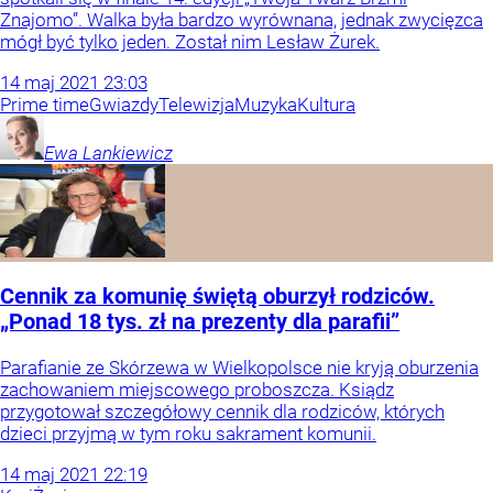
Znajomo”. Walka była bardzo wyrównana, jednak zwycięzca
mógł być tylko jeden. Został nim Lesław Żurek.
14
maj
2021
23:03
Prime time
Gwiazdy
Telewizja
Muzyka
Kultura
Ewa
Lankiewicz
Cennik za komunię świętą oburzył rodziców.
„Ponad 18 tys. zł na prezenty dla parafii”
Parafianie ze Skórzewa w Wielkopolsce nie kryją oburzenia
zachowaniem miejscowego proboszcza. Ksiądz
przygotował szczegółowy cennik dla rodziców, których
dzieci przyjmą w tym roku sakrament komunii.
14
maj
2021
22:19