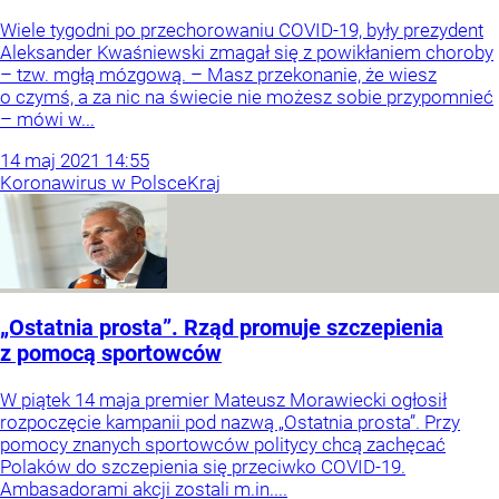
Wiele tygodni po przechorowaniu COVID-19, były prezydent
Aleksander Kwaśniewski zmagał się z powikłaniem choroby
– tzw. mgłą mózgową. – Masz przekonanie, że wiesz
o czymś, a za nic na świecie nie możesz sobie przypomnieć
– mówi w...
14
maj
2021
14:55
Koronawirus w Polsce
Kraj
„Ostatnia prosta”. Rząd promuje szczepienia
z pomocą sportowców
W piątek 14 maja premier Mateusz Morawiecki ogłosił
rozpoczęcie kampanii pod nazwą „Ostatnia prosta”. Przy
pomocy znanych sportowców politycy chcą zachęcać
Polaków do szczepienia się przeciwko COVID-19.
Ambasadorami akcji zostali m.in....