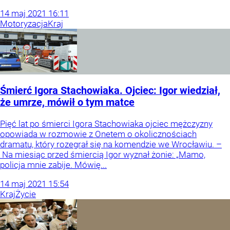
14
maj
2021
16:11
Motoryzacja
Kraj
Śmierć Igora Stachowiaka. Ojciec: Igor wiedział,
że umrze, mówił o tym matce
Pięć lat po śmierci Igora Stachowiaka ojciec mężczyzny
opowiada w rozmowie z Onetem o okolicznościach
dramatu, który rozegrał się na komendzie we Wrocławiu. –
Na miesiąc przed śmiercią Igor wyznał żonie: „Mamo,
policja mnie zabije. Mówię...
14
maj
2021
15:54
Kraj
Życie