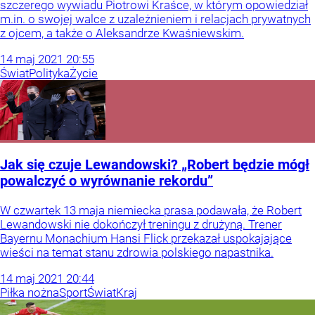
szczerego wywiadu Piotrowi Kraśce, w którym opowiedział
m.in. o swojej walce z uzależnieniem i relacjach prywatnych
z ojcem, a także o Aleksandrze Kwaśniewskim.
14
maj
2021
20:55
Świat
Polityka
Życie
Jak się czuje Lewandowski? „Robert będzie mógł
powalczyć o wyrównanie rekordu”
W czwartek 13 maja niemiecka prasa podawała, że Robert
Lewandowski nie dokończył treningu z drużyną. Trener
Bayernu Monachium Hansi Flick przekazał uspokajające
wieści na temat stanu zdrowia polskiego napastnika.
14
maj
2021
20:44
Piłka nożna
Sport
Świat
Kraj