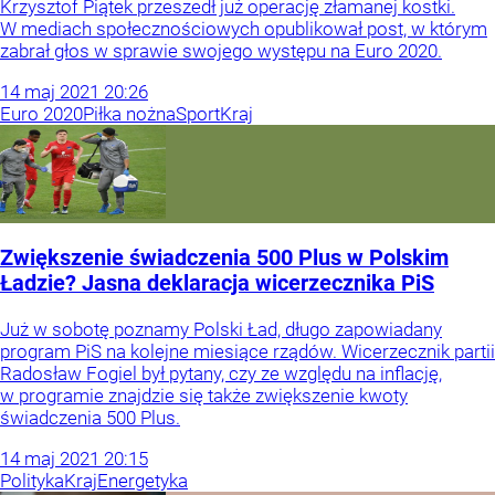
Krzysztof Piątek przeszedł już operację złamanej kostki.
W mediach społecznościowych opublikował post, w którym
zabrał głos w sprawie swojego występu na Euro 2020.
14
maj
2021
20:26
Euro 2020
Piłka nożna
Sport
Kraj
Zwiększenie świadczenia 500 Plus w Polskim
Ładzie? Jasna deklaracja wicerzecznika PiS
Już w sobotę poznamy Polski Ład, długo zapowiadany
program PiS na kolejne miesiące rządów. Wicerzecznik partii
Radosław Fogiel był pytany, czy ze względu na inflację,
w programie znajdzie się także zwiększenie kwoty
świadczenia 500 Plus.
14
maj
2021
20:15
Polityka
Kraj
Energetyka