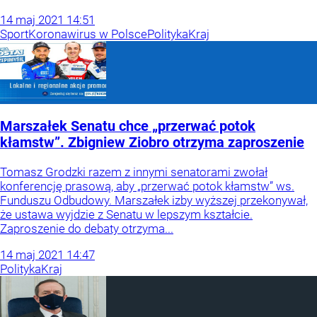
14
maj
2021
14:51
Sport
Koronawirus w Polsce
Polityka
Kraj
Marszałek Senatu chce „przerwać potok
kłamstw”. Zbigniew Ziobro otrzyma zaproszenie
Tomasz Grodzki razem z innymi senatorami zwołał
konferencję prasową, aby „przerwać potok kłamstw” ws.
Funduszu Odbudowy. Marszałek izby wyższej przekonywał,
że ustawa wyjdzie z Senatu w lepszym kształcie.
Zaproszenie do debaty otrzyma...
14
maj
2021
14:47
Polityka
Kraj