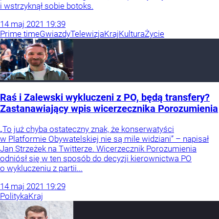
i wstrzyknął sobie botoks.
14
maj
2021
19:39
Prime time
Gwiazdy
Telewizja
Kraj
Kultura
Życie
Raś i Zalewski wykluczeni z PO, będą transfery?
Zastanawiający wpis wicerzecznika Porozumienia
„To już chyba ostateczny znak, że konserwatyści
w Platformie Obywatelskiej nie są mile widziani” – napisał
Jan Strzeżek na Twitterze. Wicerzecznik Porozumienia
odniósł się w ten sposób do decyzji kierownictwa PO
o wykluczeniu z partii...
14
maj
2021
19:29
Polityka
Kraj