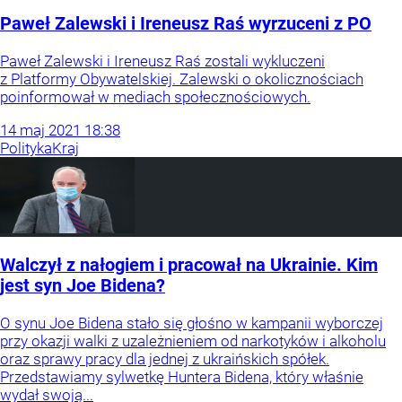
Paweł Zalewski i Ireneusz Raś wyrzuceni z PO
Paweł Zalewski i Ireneusz Raś zostali wykluczeni
z Platformy Obywatelskiej. Zalewski o okolicznościach
poinformował w mediach społecznościowych.
14
maj
2021
18:38
Polityka
Kraj
Walczył z nałogiem i pracował na Ukrainie. Kim
jest syn Joe Bidena?
O synu Joe Bidena stało się głośno w kampanii wyborczej
przy okazji walki z uzależnieniem od narkotyków i alkoholu
oraz sprawy pracy dla jednej z ukraińskich spółek.
Przedstawiamy sylwetkę Huntera Bidena, który właśnie
wydał swoją...