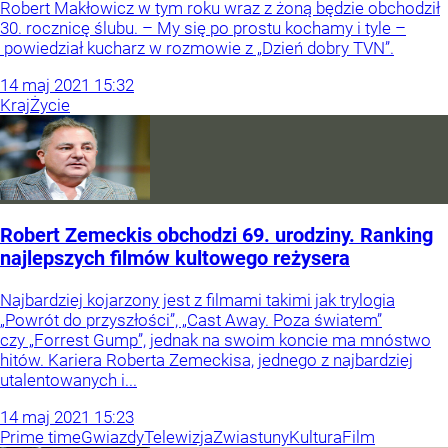
Robert Makłowicz w tym roku wraz z żoną będzie obchodził
30. rocznicę ślubu. – My się po prostu kochamy i tyle –
powiedział kucharz w rozmowie z „Dzień dobry TVN”.
14
maj
2021
15:32
Kraj
Życie
Robert Zemeckis obchodzi 69. urodziny. Ranking
najlepszych filmów kultowego reżysera
Najbardziej kojarzony jest z filmami takimi jak trylogia
„Powrót do przyszłości”, „Cast Away. Poza światem”
czy „Forrest Gump”, jednak na swoim koncie ma mnóstwo
hitów. Kariera Roberta Zemeckisa, jednego z najbardziej
utalentowanych i...
14
maj
2021
15:23
Prime time
Gwiazdy
Telewizja
Zwiastuny
Kultura
Film