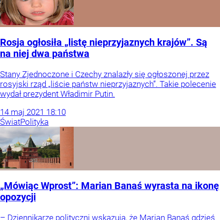
Rosja ogłosiła „listę nieprzyjaznych krajów”. Są
na niej dwa państwa
Stany Zjednoczone i Czechy znalazły się ogłoszonej przez
rosyjski rząd „liście państw nieprzyjaznych”. Takie polecenie
wydał prezydent Władimir Putin.
14
maj
2021
18:10
Świat
Polityka
„Mówiąc Wprost”: Marian Banaś wyrasta na ikonę
opozycji
– Dziennikarze polityczni wskazują, że Marian Banaś gdzieś