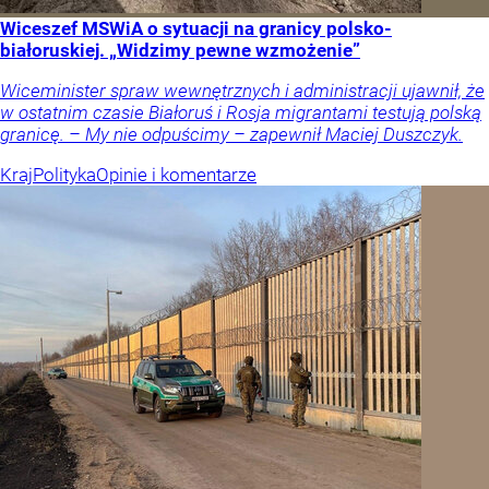
Wiceszef MSWiA o sytuacji na granicy polsko-
białoruskiej. „Widzimy pewne wzmożenie”
Wiceminister spraw wewnętrznych i administracji ujawnił, że
w ostatnim czasie Białoruś i Rosja migrantami testują polską
granicę. – My nie odpuścimy – zapewnił Maciej Duszczyk.
Kraj
Polityka
Opinie i komentarze