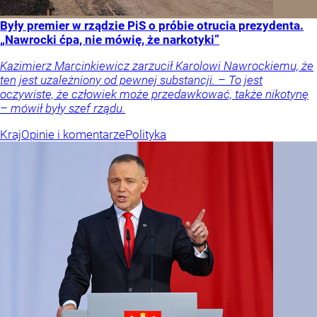
Były premier w rządzie PiS o próbie otrucia prezydenta.
„Nawrocki ćpa, nie mówię, że narkotyki”
Kazimierz Marcinkiewicz zarzucił Karolowi Nawrockiemu, że
ten jest uzależniony od pewnej substancji. – To jest
oczywiste, że człowiek może przedawkować, także nikotynę
– mówił były szef rządu.
Kraj
Opinie i komentarze
Polityka