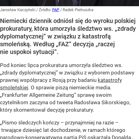
Jarosław Kaczyński
/ Źródło:
PAP
/
Radek Pietruszka
Niemiecki dziennik odniósł się do wyroku polskiej
prokuratury, która umorzyła śledztwo ws. „zdrady
dyplomatycznej” w związku z katastrofą
smoleńską. Według „FAZ” decyzja „raczej
nie uspokoi sytuacji”.
Pod koniec lipca prokuratura umorzyła śledztwo ws.
„zdrady dyplomatycznej” w związku z wyborem podstawy
prawnej współpracy z Rosją przy badaniu
katastrofy
smoleńskiej
. O sprawie piszą niemieckie media.
„Frankfurter Allgemeine Zeitung” sprawę swoim
czytelnikom zaczyna od tweeta Radosława Sikorskiego,
który skomentował decyzję prokuratury.
„Pismo śledczych kończy – przynajmniej na razie –
trwające dziesięć lat dochodzenie, w ramach którego
narodowo-konserwatywna partia PiS oskarżała Donalda...