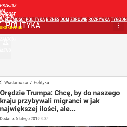
PRZEJDŹ
NA
WPROST
STRONĘ
WIADOMOŚCI
POLITYKA
BIZNES
DOM
ZDROWIE
ROZRYWKA
TYGODN
GŁÓWNĄ
POLITYKA
UBSKRYBUJ
ZALOGUJ
MENU
Wiadomości
/
Polityka
Orędzie Trumpa: Chcę, by do naszego
kraju przybywali migranci w jak
największej ilości, ale...
Dodano:
6
lutego
2019
8:07