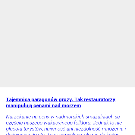
Tajemnica paragonów grozy. Tak restauratorzy
manipulują cenami nad morzem
Narzekanie na ceny w nadmorskich smażalniach są
częścią naszego wakacyjnego folkloru. Jednak to nie
głupota turystów, naiwność ani niezdolność mnożenia i
dodawania do stu. To przemyślana, ale nie do końca