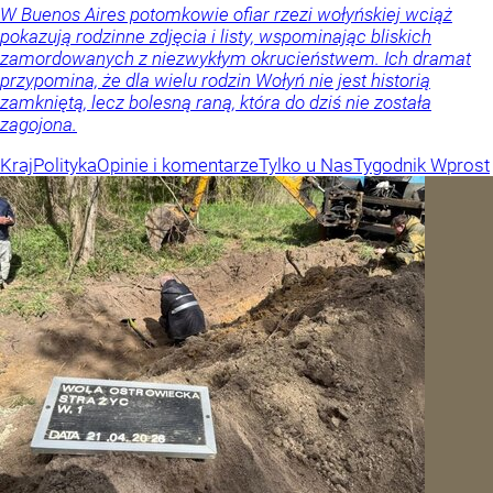
W Buenos Aires potomkowie ofiar rzezi wołyńskiej wciąż
pokazują rodzinne zdjęcia i listy, wspominając bliskich
zamordowanych z niezwykłym okrucieństwem. Ich dramat
przypomina, że dla wielu rodzin Wołyń nie jest historią
zamkniętą, lecz bolesną raną, która do dziś nie została
zagojona.
Kraj
Polityka
Opinie i komentarze
Tylko u Nas
Tygodnik Wprost