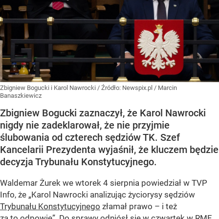
Zbigniew Bogucki i Karol Nawrocki
/ Źródło:
Newspix.pl
/
Marcin
Banaszkiewicz
Zbigniew Bogucki zaznaczył, że Karol Nawrocki
nigdy nie zadeklarował, że nie przyjmie
ślubowania od czterech sędziów TK. Szef
Kancelarii Prezydenta wyjaśnił, że kluczem będzie
decyzja Trybunału Konstytucyjnego.
Waldemar Żurek we wtorek 4 sierpnia powiedział w TVP
Info, że „Karol Nawrocki analizując życiorysy sędziów
Trybunału Konstytucyjnego
złamał prawo – i też
za to odpowie”. Do sprawy odniósł się w czwartek w RMF