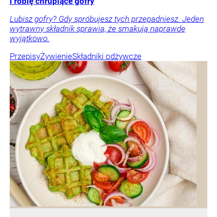
i robię chrupiące gofry
Lubisz gofry? Gdy spróbujesz tych przepadniesz. Jeden
wytrawny składnik sprawia, że smakują naprawdę
wyjątkowo.
Przepisy
Żywienie
Składniki odżywcze