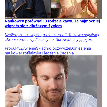
Naukowcy porównali 3 rodzaje kawy. Ta najmocniej
wiązała się z dłuższym życiem
Myślisz, że to zwykła „mała czarna”? Ta kawa najsilniej
chroni serce i wydłuża życie. Sprawdź, czy ją pijesz.
Produkty
Żywienie
Składniki odżywcze
Doniesienia
naukowe
Profilaktyka i leczenie
Badania