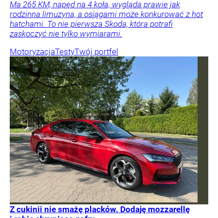
Ma 265 KM, napęd na 4 koła, wygląda prawie jak
rodzinna limuzyna, a osiągami może konkurować z hot
hatchami. To nie pierwsza Skoda, która potrafi
zaskoczyć nie tylko wymiarami.
Motoryzacja
Testy
Twój portfel
Z cukinii nie smażę placków. Dodaję mozzarellę