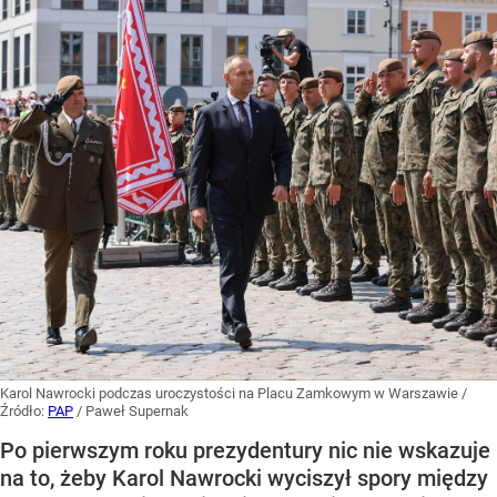
Karol Nawrocki podczas uroczystości na Placu Zamkowym w Warszawie
/
Źródło:
PAP
/
Paweł Supernak
Po pierwszym roku prezydentury nic nie wskazuje
na to, żeby Karol Nawrocki wyciszył spory między