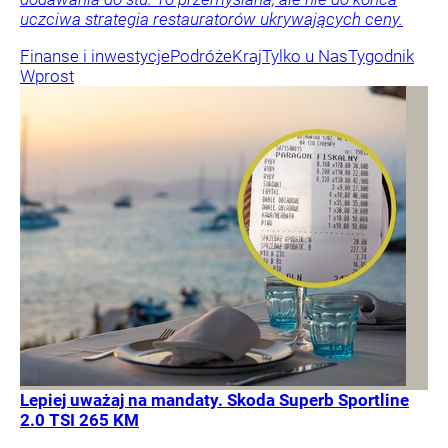
uczciwa strategia restauratorów ukrywających ceny.
Finanse i inwestycje
Podróże
Kraj
Tylko u Nas
Tygodnik
Wprost
Lepiej uważaj na mandaty. Skoda Superb Sportline
2.0 TSI 265 KM