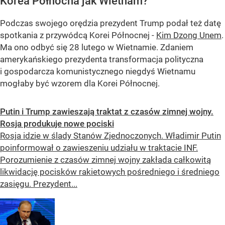
Korea Północna jak Wietnam?
Podczas swojego orędzia prezydent Trump podał też datę
spotkania z przywódcą Korei Północnej -
Kim Dzong Unem
.
Ma ono odbyć się 28 lutego w Wietnamie. Zdaniem
amerykańskiego prezydenta transformacja polityczna
i gospodarcza komunistycznego niegdyś Wietnamu
mogłaby być wzorem dla Korei Północnej.
Putin i Trump zawieszają traktat z czasów zimnej wojny.
Rosja produkuje nowe pociski
Rosja idzie w ślady Stanów Zjednoczonych. Władimir Putin
poinformował o zawieszeniu udziału w traktacie INF.
Porozumienie z czasów zimnej wojny zakłada całkowitą
likwidację pocisków rakietowych pośredniego i średniego
zasięgu. Prezydent...