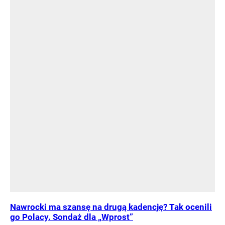
Nawrocki ma szansę na drugą kadencję? Tak ocenili
go Polacy. Sondaż dla „Wprost”