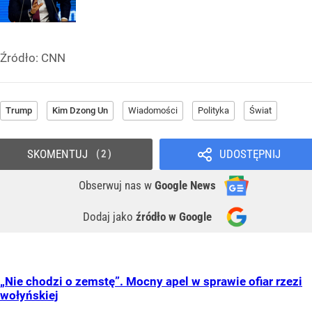
Źródło:
CNN
Trump
Kim Dzong Un
Wiadomości
Polityka
Świat
SKOMENTUJ
UDOSTĘPNIJ
2
Obserwuj nas
w
Google News
Dodaj jako
źródło w Google
„Nie chodzi o zemstę”. Mocny apel w sprawie ofiar rzezi
wołyńskiej