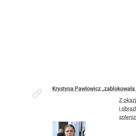
Krystyna Pawłowicz „zablokowała
Z okaz
i obra
soleni