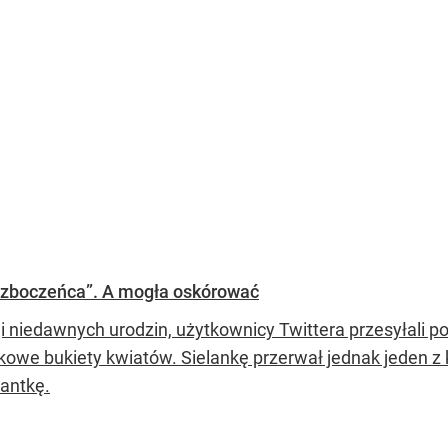
 zboczeńca”. A mogła oskórować
ji niedawnych urodzin, użytkownicy Twittera przesyłali 
zkowe bukiety kwiatów. Sielankę przerwał jednak jeden z
zantkę.