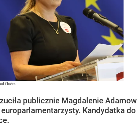
al Fludra
rzuciła publicznie Magdalenie Adamow
 europarlamentarzysty. Kandydatka d
ce.