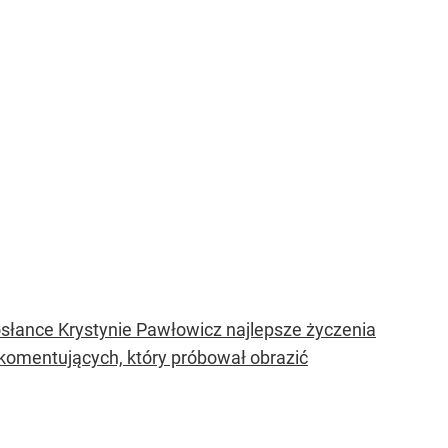
posłance Krystynie Pawłowicz najlepsze życzenia
 komentujących, który próbował obrazić