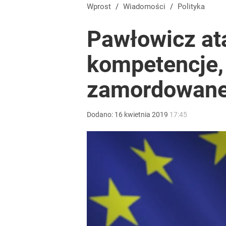
Stanowski na obchodach rocznicy Nawrockiego. W
Wprost
/
Wiadomości
/
Polityka
Pawłowicz at
5
kompetencje,
Moskwa znów wygraża Polsce i atakuje Nawrockieg
zamordowane
dodaj
Dodano:
16
kwietnia
2019
17:45
Tego sondażu premier nie może zlekceważyć. Pol
8