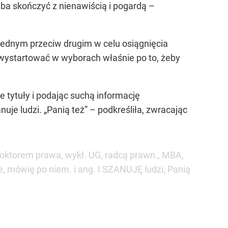
ba skończyć z nienawiścią i pogardą –
a jednym przeciw drugim w celu osiągnięcia
cę wystartować w wyborach właśnie po to, żeby
 tytuły i podając suchą informację
uje ludzi. „Panią też” – podkreśliła, zwracając
doktorem prawa, wykł. UG, radcą prawn., MBA,
, mówię po niem. i ang. I SZANUJĘ ludzi, Panią