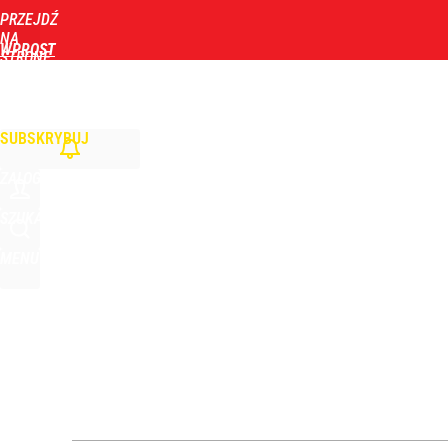
PRZEJDŹ
Udostępnij
29
Skomentuj
NA
WPROST
STRONĘ
GŁÓWNĄ
WIADOMOŚCI
POLITYKA
BIZNES
DOM
ZDROWIE
ROZRYWKA
TYGOD
Narzekają na Nawrockiego „jak ktoś taki został 
SUBSKRYBUJ
6
ZALOGUJ
Minister Nawrockiego przypomniał swoją wypowied
SZUKAJ
MENU
1
„Nie chodzi o zemstę”. Mocny apel w sprawie ofiar 
dodaj