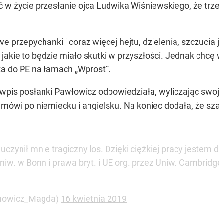
 w życie przesłanie ojca Ludwika Wiśniewskiego, że trze
owe przepychanki i coraz więcej hejtu, dzielenia, szczuci
i, jakie to będzie miało skutki w przyszłości. Jednak ch
a do PE na łamach „Wprost”.
is posłanki Pawłowicz odpowiedziała, wyliczając swoje
mówi po niemiecku i angielsku. Na koniec dodała, że szan
ynił mnie tragiczny los. Dzięki ciężkiej pracy jestem 
iw. w Bonn i prawa bryt. i UE org. przez Uniw. Cambridge
mowicz_Magda)
16 kwietnia 2019