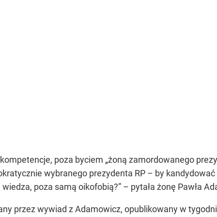
 kompetencje, poza byciem „żoną zamordowanego prezyd
ratycznie wybranego prezydenta RP – by kandydować i 
, wiedza, poza samą oikofobią?” – pytała żonę Pawła 
ny przez wywiad z Adamowicz, opublikowany w tygodnik