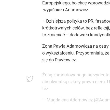
Europejskiego, bo chcę wprowadzić
wyjaśniała Adamowicz.
– Dzisiejsza polityka to PR, fasad
krótkotrwałych celów, bez refleksj
to zmieniać – dodawała kandydatk
Żona Pawła Adamowicza na ostry wp
o wykształceniu. Przypomniała, że 
się do Pawłowicz.
Żoną zamordowanego prezydenta ucz
absolwentką szkoły prawa niem. Un
też.
— Magdalena Adamowicz (@Ada