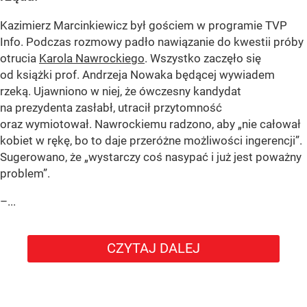
Kazimierz Marcinkiewicz był gościem w programie TVP
Info. Podczas rozmowy padło nawiązanie do kwestii próby
otrucia
Karola Nawrockiego
. Wszystko zaczęło się
od książki prof. Andrzeja Nowaka będącej wywiadem
rzeką. Ujawniono w niej, że ówczesny kandydat
na prezydenta zasłabł, utracił przytomność
oraz wymiotował. Nawrockiemu radzono, aby „nie całował
kobiet w rękę, bo to daje przeróżne możliwości ingerencji”.
Sugerowano, że „wystarczy coś nasypać i już jest poważny
problem”.
–...
CZYTAJ DALEJ