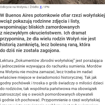
Odkrycie na Wołyniu
/ Źródło:
X
/
IPN
W Buenos Aires potomkowie ofiar rzezi wołyńskiej
wciąż pokazują rodzinne zdjęcia i listy,
wspominając bliskich zamordowanych
z niezwykłym okrucieństwem. Ich dramat
przypomina, że dla wielu rodzin Wołyń nie jest
historią zamkniętą, lecz bolesną raną, która
do dziś nie została zagojona.
Lektura „Dokumentów zbrodni wołyńskiej” jest porażająca
i jednocześnie wzywająca do rachunku sumienia. Mordów
na Wołyniu nie można zamazać, lecz trzeba im nadać
właściwe miejsce w świadomości historycznej. Tak jak
godny pochówek i troska o grób świadczy o miłości dzieci
do rodziców, tak wspólnota państwowa ma obowiązek
zatroszczyć się o swoich pomordowanych obywateli
i godnie ich pochować. Przypomnienie o rzezi wołyńskiej