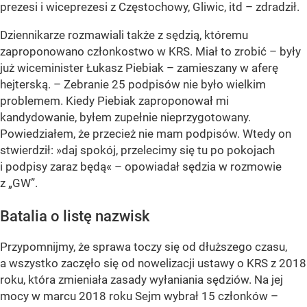
prezesi i wiceprezesi z Częstochowy, Gliwic, itd – zdradził.
Dziennikarze rozmawiali także z sędzią, któremu
zaproponowano członkostwo w KRS. Miał to zrobić – były
już wiceminister Łukasz Piebiak – zamieszany w aferę
hejterską. – Zebranie 25 podpisów nie było wielkim
problemem. Kiedy Piebiak zaproponował mi
kandydowanie, byłem zupełnie nieprzygotowany.
Powiedziałem, że przecież nie mam podpisów. Wtedy on
stwierdził: »daj spokój, przelecimy się tu po pokojach
i podpisy zaraz będą« – opowiadał sędzia w rozmowie
z „GW”.
Batalia o listę nazwisk
Przypomnijmy, że sprawa toczy się od dłuższego czasu,
a wszystko zaczęło się od nowelizacji ustawy o KRS z 2018
roku, która zmieniała zasady wyłaniania sędziów. Na jej
mocy w marcu 2018 roku Sejm wybrał 15 członków –