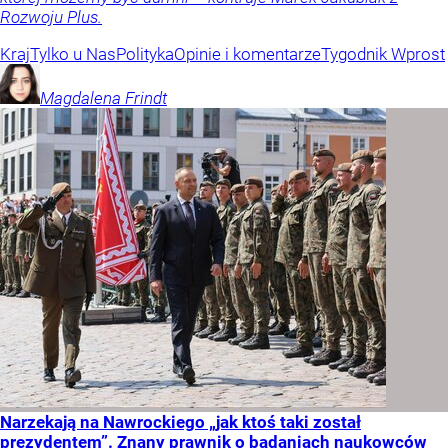
Rozwoju Plus.
Kraj
Tylko u Nas
Polityka
Opinie i komentarze
Tygodnik Wprost
Magdalena
Frindt
Narzekają na Nawrockiego „jak ktoś taki został
prezydentem”. Znany prawnik o badaniach naukowców