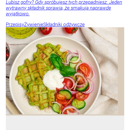
Lubisz gofry? Gdy spróbujesz tych przepadniesz. Jeden
wytrawny składnik sprawia, że smakują naprawdę
wyjątkowo.
Przepisy
Żywienie
Składniki odżywcze