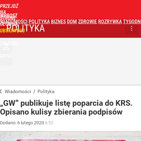
PRZEJDŹ
NA
WPROST
STRONĘ
WIADOMOŚCI
POLITYKA
BIZNES
DOM
ZDROWIE
ROZRYWKA
TYGODN
GŁÓWNĄ
POLITYKA
UBSKRYBUJ
ZALOGUJ
MENU
Wiadomości
/
Polityka
„GW” publikuje listę poparcia do KRS.
Opisano kulisy zbierania podpisów
Dodano:
6
lutego
2020
6:52