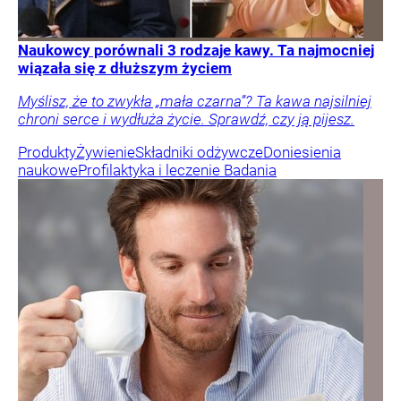
Naukowcy porównali 3 rodzaje kawy. Ta najmocniej
wiązała się z dłuższym życiem
Myślisz, że to zwykła „mała czarna”? Ta kawa najsilniej
chroni serce i wydłuża życie. Sprawdź, czy ją pijesz.
Produkty
Żywienie
Składniki odżywcze
Doniesienia
naukowe
Profilaktyka i leczenie
Badania