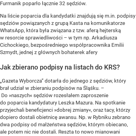
Furmanik poparło łącznie 32 sędziów.
Na liście poparcia dla kandydatki znajdują się m.in. podpisy
sędziów powiązanych z grupą Kasta na komunikatorze
WhatsApp, która była związana z tzw. aferą hejterską
w resorcie sprawiedliwości – w tym np. Arkadiusza
Cichockiego, bezpośredniego współpracownika Emilii
Szmydt, jednej z głównych bohaterek afery
Jak zbierano podpisy na listach do KRS?
„Gazeta Wyborcza” dotarła do jednego z sędziów, który
brał udział w zbieraniu podpisów na Śląśku. –
Do »naszych« sędziów rozesłałem zaproszenie
do poparcia kandydatury Leszka Mazura. Na spotkanie
przyjechali beneficjenci »dobrej zmiany«, oraz tacy, którzy
dopiero dostali obietnicę awansu. Np. w Rybniku zebrano
dwa podpisy od małżeństwa sędziów, którym obiecano,
ale potem nic nie dostali. Reszta to nowo mianowani