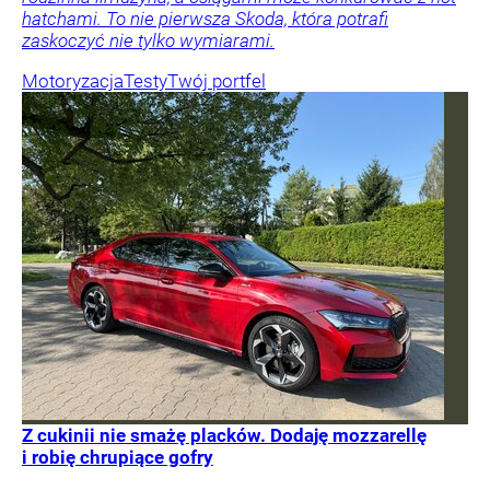
hatchami. To nie pierwsza Skoda, która potrafi
zaskoczyć nie tylko wymiarami.
Motoryzacja
Testy
Twój portfel
Z cukinii nie smażę placków. Dodaję mozzarellę
i robię chrupiące gofry