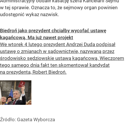
Administracyjny oddalił kasację szefa Kancelarii Sejmu
w tej sprawie. Oznacza to, że sejmowy organ powinien
udostępnić wykaz nazwisk.
Biedroń jako prezydent chciałby wycofać ustawę
kagańcową. Ma już nawet projekt
We wtorek 4 lutego prezydent Andrzej Duda podpisał
ustawę o zmianach w sądownictwie, nazywaną przez
środowisko sędziowskie ustawą kagańcową. Wieczorem
tego samego dnia fakt ten skomentował kandydat
na prezydenta, Robert Biedroń.
Źródło:
Gazeta Wyborcza