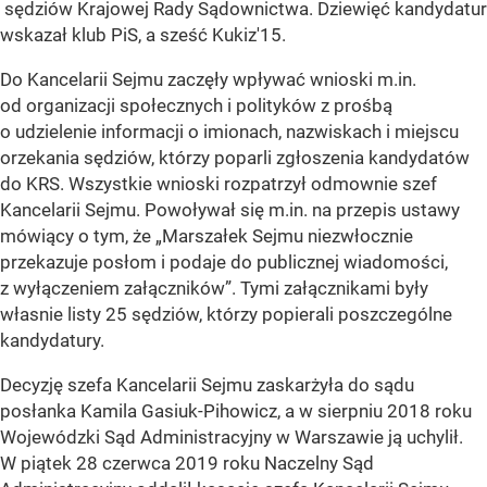
sędziów Krajowej Rady Sądownictwa. Dziewięć kandydatur
wskazał klub PiS, a sześć Kukiz'15.
Do Kancelarii Sejmu zaczęły wpływać wnioski m.in.
od organizacji społecznych i polityków z prośbą
o udzielenie informacji o imionach, nazwiskach i miejscu
orzekania sędziów, którzy poparli zgłoszenia kandydatów
do KRS. Wszystkie wnioski rozpatrzył odmownie szef
Kancelarii Sejmu. Powoływał się m.in. na przepis ustawy
mówiący o tym, że „Marszałek Sejmu niezwłocznie
przekazuje posłom i podaje do publicznej wiadomości,
z wyłączeniem załączników”. Tymi załącznikami były
własnie listy 25 sędziów, którzy popierali poszczególne
kandydatury.
Decyzję szefa Kancelarii Sejmu zaskarżyła do sądu
posłanka Kamila Gasiuk-Pihowicz, a w sierpniu 2018 roku
Wojewódzki Sąd Administracyjny w Warszawie ją uchylił.
W piątek 28 czerwca 2019 roku Naczelny Sąd