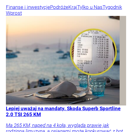
Finanse i inwestycje
Podróże
Kraj
Tylko u Nas
Tygodnik
Wprost
Lepiej uważaj na mandaty. Skoda Superb Sportline
2.0 TSI 265 KM
Ma 265 KM, napęd na 4 koła, wygląda prawie jak
rodzinna limuzyna, a osiągami może konkurować z hot