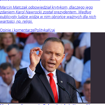
Marcin Matczak odpowiedział krytykom, dlaczego jego
zdaniem Karol Nawrocki został prezydentem. Według
publicysty ludzie widzą w nim obrońcę ważnych dla nich
wartości, np. religii.
Opinie i komentarze
Polityka
Kraj