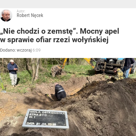
Autor:
Robert Nęcek
„Nie chodzi o zemstę”. Mocny apel
w sprawie ofiar rzezi wołyńskiej
Dodano:
wczoraj
6:09