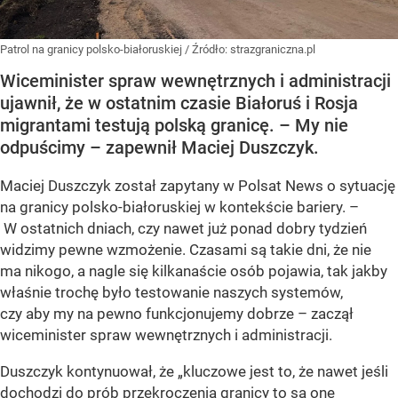
Patrol na granicy polsko-białoruskiej
/ Źródło:
strazgraniczna.pl
Wiceminister spraw wewnętrznych i administracji
ujawnił, że w ostatnim czasie Białoruś i Rosja
migrantami testują polską granicę. – My nie
odpuścimy – zapewnił Maciej Duszczyk.
Maciej Duszczyk został zapytany w Polsat News o sytuację
na granicy polsko-białoruskiej w kontekście bariery. –
W ostatnich dniach, czy nawet już ponad dobry tydzień
widzimy pewne wzmożenie. Czasami są takie dni, że nie
ma nikogo, a nagle się kilkanaście osób pojawia, tak jakby
właśnie trochę było testowanie naszych systemów,
czy aby my na pewno funkcjonujemy dobrze – zaczął
wiceminister spraw wewnętrznych i administracji.
Duszczyk kontynuował, że „kluczowe jest to, że nawet jeśli
dochodzi do prób przekroczenia granicy to są one