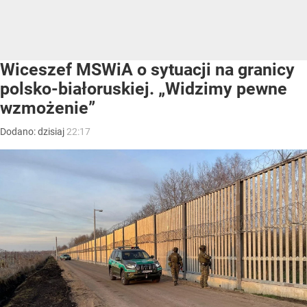
Wiceszef MSWiA o sytuacji na granicy
polsko-białoruskiej. „Widzimy pewne
wzmożenie”
Dodano:
dzisiaj
22:17