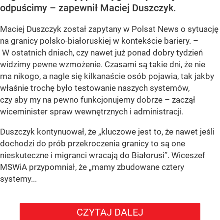
odpuścimy – zapewnił Maciej Duszczyk.
Maciej Duszczyk został zapytany w Polsat News o sytuację
na granicy polsko-białoruskiej w kontekście bariery. –
W ostatnich dniach, czy nawet już ponad dobry tydzień
widzimy pewne wzmożenie. Czasami są takie dni, że nie
ma nikogo, a nagle się kilkanaście osób pojawia, tak jakby
właśnie trochę było testowanie naszych systemów,
czy aby my na pewno funkcjonujemy dobrze – zaczął
wiceminister spraw wewnętrznych i administracji.
Duszczyk kontynuował, że „kluczowe jest to, że nawet jeśli
dochodzi do prób przekroczenia granicy to są one
nieskuteczne i migranci wracają do Białorusi”. Wiceszef
MSWiA przypomniał, że „mamy zbudowane cztery
systemy...
CZYTAJ DALEJ