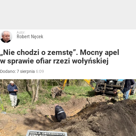
Autor:
Robert Nęcek
„Nie chodzi o zemstę”. Mocny apel
w sprawie ofiar rzezi wołyńskiej
Dodano:
7
sierpnia
6:09