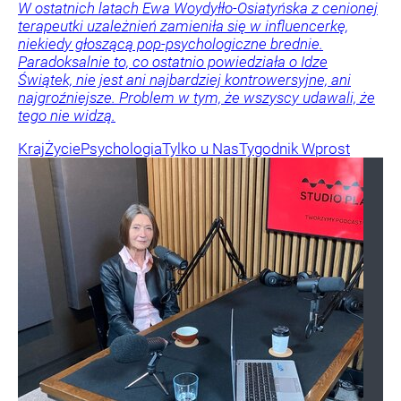
W ostatnich latach Ewa Woydyłło-Osiatyńska z cenionej
terapeutki uzależnień zamieniła się w influencerkę,
niekiedy głoszącą pop-psychologiczne brednie.
Paradoksalnie to, co ostatnio powiedziała o Idze
Świątek, nie jest ani najbardziej kontrowersyjne, ani
najgroźniejsze. Problem w tym, że wszyscy udawali, że
tego nie widzą.
Kraj
Życie
Psychologia
Tylko u Nas
Tygodnik Wprost