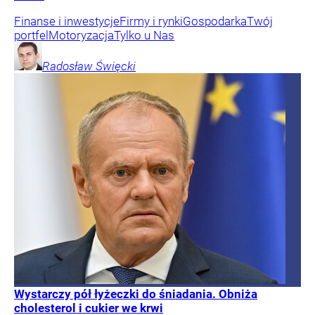
Finanse i inwestycje
Firmy i rynki
Gospodarka
Twój
portfel
Motoryzacja
Tylko u Nas
Radosław
Święcki
Wystarczy pół łyżeczki do śniadania. Obniża
cholesterol i cukier we krwi