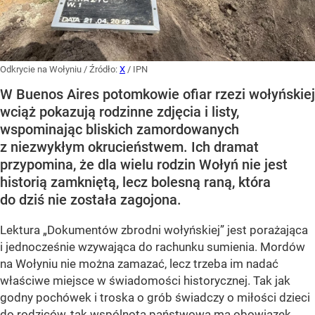
Odkrycie na Wołyniu
/ Źródło:
X
/
IPN
W Buenos Aires potomkowie ofiar rzezi wołyńskiej
wciąż pokazują rodzinne zdjęcia i listy,
wspominając bliskich zamordowanych
z niezwykłym okrucieństwem. Ich dramat
przypomina, że dla wielu rodzin Wołyń nie jest
historią zamkniętą, lecz bolesną raną, która
do dziś nie została zagojona.
Lektura „Dokumentów zbrodni wołyńskiej” jest porażająca
i jednocześnie wzywająca do rachunku sumienia. Mordów
na Wołyniu nie można zamazać, lecz trzeba im nadać
właściwe miejsce w świadomości historycznej. Tak jak
godny pochówek i troska o grób świadczy o miłości dzieci
do rodziców, tak wspólnota państwowa ma obowiązek