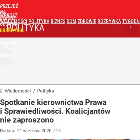
PRZEJDŹ
NA
WPROST
STRONĘ
WIADOMOŚCI
POLITYKA
BIZNES
DOM
ZDROWIE
ROZRYWKA
TYGODN
GŁÓWNĄ
POLITYKA
UBSKRYBUJ
ZALOGUJ
MENU
Wiadomości
/
Polityka
Spotkanie kierownictwa Prawa
i Sprawiedliwości. Koalicjantów
nie zaproszono
Dodano:
21
września
2020
7:23