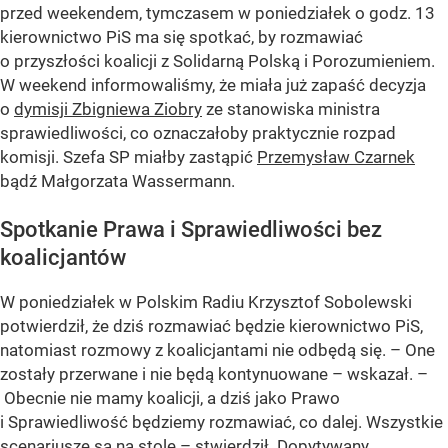
przed weekendem, tymczasem w poniedziałek o godz. 13
kierownictwo PiS ma się spotkać, by rozmawiać
o przyszłości koalicji z Solidarną Polską i Porozumieniem.
W weekend informowaliśmy, że miała już zapaść decyzja
o
dymisji Zbigniewa Ziobry
ze stanowiska ministra
sprawiedliwości, co oznaczałoby praktycznie rozpad
komisji. Szefa SP miałby zastąpić
Przemysław Czarnek
bądź Małgorzata Wassermann.
Spotkanie Prawa i Sprawiedliwości bez
koalicjantów
W poniedziałek w Polskim Radiu Krzysztof Sobolewski
potwierdził, że dziś rozmawiać będzie kierownictwo PiS,
natomiast rozmowy z koalicjantami nie odbędą się. – One
zostały przerwane i nie będą kontynuowane – wskazał. –
Obecnie nie mamy koalicji, a dziś jako Prawo
i Sprawiedliwość będziemy rozmawiać, co dalej. Wszystkie
scenariusze są na stole – stwierdził. Dopytywany,