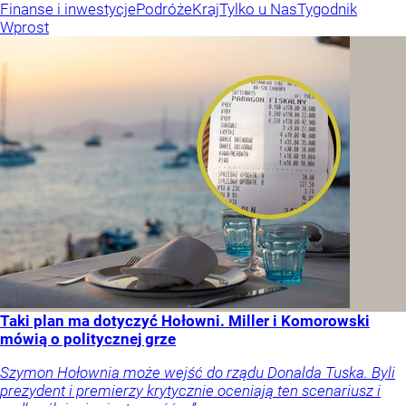
Finanse i inwestycje
Podróże
Kraj
Tylko u Nas
Tygodnik
Wprost
Taki plan ma dotyczyć Hołowni. Miller i Komorowski
mówią o politycznej grze
Szymon Hołownia może wejść do rządu Donalda Tuska. Byli
prezydent i premierzy krytycznie oceniają ten scenariusz i