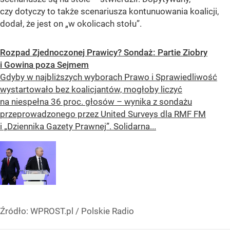
czy dotyczy to także scenariusza kontunuowania koalicji,
dodał, że jest on
„w okolicach stołu”
.
Rozpad Zjednoczonej Prawicy? Sondaż: Partie Ziobry
i Gowina poza Sejmem
Gdyby w najbliższych wyborach Prawo i Sprawiedliwość
wystartowało bez koalicjantów, mogłoby liczyć
na niespełna 36 proc. głosów – wynika z sondażu
przeprowadzonego przez United Surveys dla RMF FM
i „Dziennika Gazety Prawnej”. Solidarna...
Źródło:
WPROST.pl
/
Polskie Radio