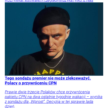
Tego sondażu premier nie może zlekceważyć.
Polacy o przywróceniu CPN
Prawie dwie trzecie Polaków chce przywrócenia
pakietu CPN na dwa ostatnie tygodnie wakacji – wynika
z sondażu dla „Wprost”. Decyzja w tej sprawie lada
dzień.