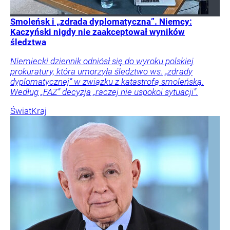
Smoleńsk i „zdrada dyplomatyczna”. Niemcy:
Kaczyński nigdy nie zaakceptował wyników
śledztwa
Niemiecki dziennik odniósł się do wyroku polskiej
prokuratury, która umorzyła śledztwo ws. „zdrady
dyplomatycznej” w związku z katastrofą smoleńską.
Według „FAZ” decyzja „raczej nie uspokoi sytuacji”.
Świat
Kraj