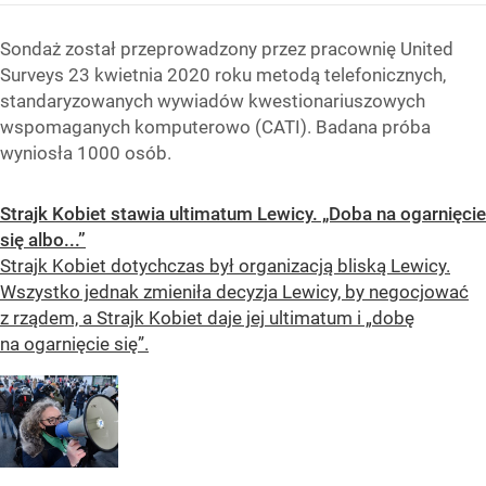
Sondaż został przeprowadzony przez pracownię United
Surveys 23 kwietnia 2020 roku metodą telefonicznych,
standaryzowanych wywiadów kwestionariuszowych
wspomaganych komputerowo (CATI). Badana próba
wyniosła 1000 osób.
Strajk Kobiet stawia ultimatum Lewicy. „Doba na ogarnięcie
się albo...”
Strajk Kobiet dotychczas był organizacją bliską Lewicy.
Wszystko jednak zmieniła decyzja Lewicy, by negocjować
z rządem, a Strajk Kobiet daje jej ultimatum i „dobę
na ogarnięcie się”.