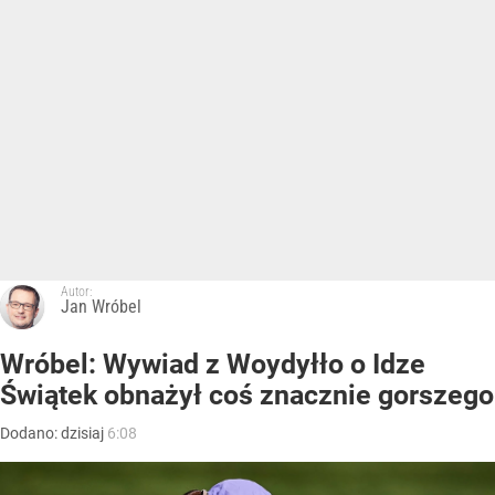
Autor:
Jan Wróbel
Wróbel: Wywiad z Woydyłło o Idze
Świątek obnażył coś znacznie gorszego
Dodano:
dzisiaj
6:08