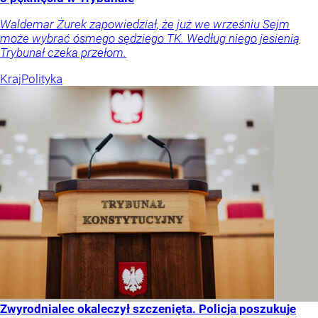
Waldemar Żurek zapowiedział, że już we wrześniu Sejm
może wybrać ósmego sędziego TK. Według niego jesienią
Trybunał czeka przełom.
Kraj
Polityka
Zwyrodnialec okaleczył szczenięta. Policja poszukuje