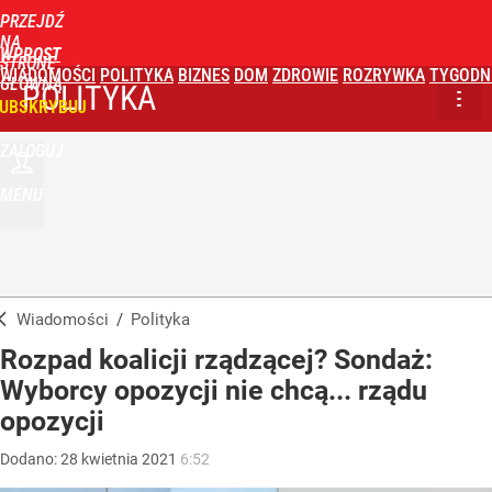
PRZEJDŹ
NA
WPROST
STRONĘ
WIADOMOŚCI
POLITYKA
BIZNES
DOM
ZDROWIE
ROZRYWKA
TYGODN
GŁÓWNĄ
POLITYKA
UBSKRYBUJ
ZALOGUJ
MENU
Wiadomości
/
Polityka
Rozpad koalicji rządzącej? Sondaż:
Wyborcy opozycji nie chcą... rządu
opozycji
Dodano:
28
kwietnia
2021
6:52