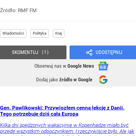
Źródło:
RMF FM
Wiadomości
Polityka
Kraj
SKOMENTUJ
UDOSTĘPNIJ
1
Obserwuj nas
w
Google News
Dodaj jako
źródło w Google
Gen. Pawlikowski: Przywiozłem cenną lekcję z Danii.
Tego potrzebuje dziś cała Europa
Kilka dni spędzonych wakacyjnie w Kopenhadze miało być
przede wszystkim odpoczynkiem. I rzeczywiście było. Ale jak