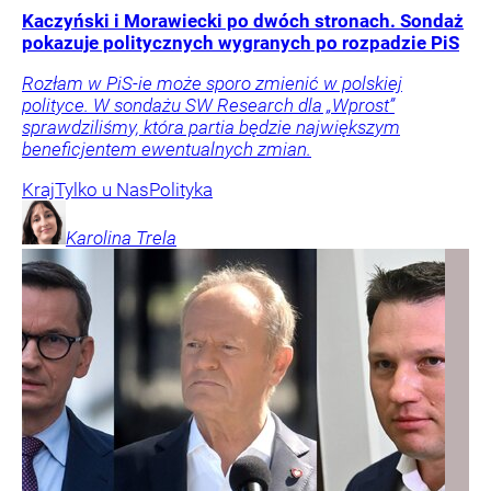
Kaczyński i Morawiecki po dwóch stronach. Sondaż
pokazuje politycznych wygranych po rozpadzie PiS
Rozłam w PiS-ie może sporo zmienić w polskiej
polityce. W sondażu SW Research dla „Wprost”
sprawdziliśmy, która partia będzie największym
beneficjentem ewentualnych zmian.
Kraj
Tylko u Nas
Polityka
Karolina
Trela