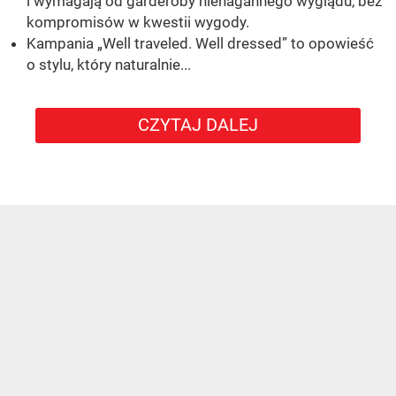
i wymagają od garderoby nienagannego wyglądu, bez
kompromisów w kwestii wygody.
Kampania „Well traveled. Well dressed” to opowieść
o stylu, który naturalnie...
CZYTAJ DALEJ