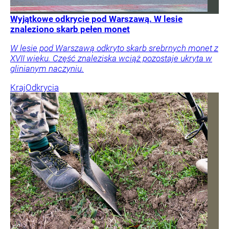
Wyjątkowe odkrycie pod Warszawą. W lesie
znaleziono skarb pełen monet
W lesie pod Warszawą odkryto skarb srebrnych monet z
XVII wieku. Część znaleziska wciąż pozostaje ukryta w
glinianym naczyniu.
Kraj
Odkrycia