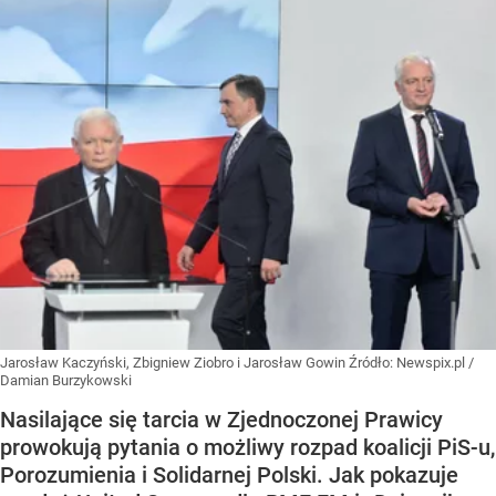
Jarosław Kaczyński, Zbigniew Ziobro i Jarosław Gowin
Źródło:
Newspix.pl
/
Damian Burzykowski
Nasilające się tarcia w Zjednoczonej Prawicy
prowokują pytania o możliwy rozpad koalicji PiS-u,
Porozumienia i Solidarnej Polski. Jak pokazuje