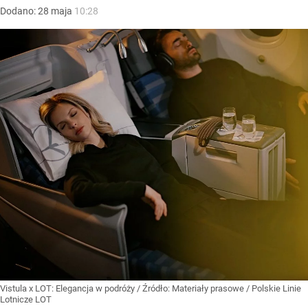
Dodano:
28
maja
10:28
Vistula x LOT: Elegancja w podróży
/ Źródło:
Materiały prasowe
/
Polskie Linie
Lotnicze LOT