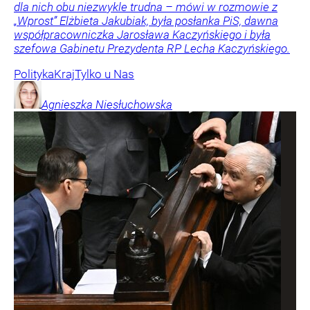
dla nich obu niezwykle trudna – mówi w rozmowie z
„Wprost” Elżbieta Jakubiak, była posłanka PiS, dawna
współpracowniczka Jarosława Kaczyńskiego i była
szefowa Gabinetu Prezydenta RP Lecha Kaczyńskiego.
Polityka
Kraj
Tylko u Nas
Agnieszka
Niesłuchowska