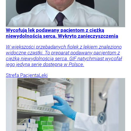
Wycofują lek podawany pacjentom z ciężką
niewydolnością serca. Wykryto zanieczyszczenia
W większości przebadanych fiolek z lekiem znaleziono
widoczne cząstki. To preparat podawany pacjentom z
ciężką niewydolnością serca. GIF natychmiast wycofał
jego jedyną serię dostępną w Polsce.
Strefa Pacjenta
Leki