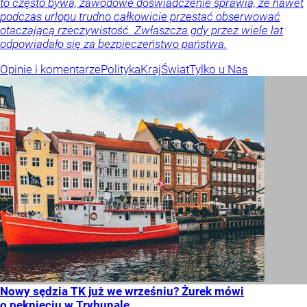
to często bywa, zawodowe doświadczenie sprawia, że nawet
podczas urlopu trudno całkowicie przestać obserwować
otaczającą rzeczywistość. Zwłaszcza gdy przez wiele lat
odpowiadało się za bezpieczeństwo państwa.
Opinie i komentarze
Polityka
Kraj
Świat
Tylko u Nas
Nowy sędzia TK już we wrześniu? Żurek mówi
o pęknięciu w Trybunale