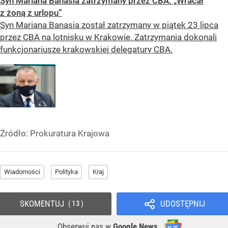
Syn Mariana Banasia zatrzymany przez CBA. „Wracał
z żoną z urlopu”
Syn Mariana Banasia został zatrzymany w piątek 23 lipca
przez CBA na lotnisku w Krakowie. Zatrzymania dokonali
funkcjonariusze krakowskiej delegatury CBA.
Źródło:
Prokuratura Krajowa
Wiadomości
Polityka
Kraj
SKOMENTUJ
UDOSTĘPNIJ
13
Obserwuj nas
w
Google News