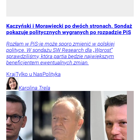
Kaczyński i Morawiecki po dwóch stronach. Sondaż
pokazuje politycznych wygranych po rozpadzie PiS
Rozłam w PiS-ie może sporo zmienić w polskiej
polityce. W sondażu SW Research dla „Wprost”
sprawdziliśmy, która partia będzie największym
beneficjentem ewentualnych zmian.
Kraj
Tylko u Nas
Polityka
Karolina
Trela