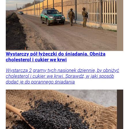
Wystarczy pół łyżeczki do śniadania. Obniża
cholesterol i cukier we krwi
Wystarczą 2 gramy tych nasionek dziennie, by obniżyć
cholesterol i cukier we krwi. Sprawdź, w jaki sposób
dodać je do porannego śniadania