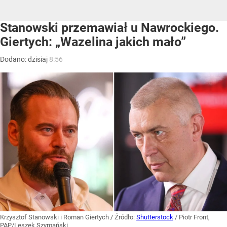
Stanowski przemawiał u Nawrockiego.
Giertych: „Wazelina jakich mało”
Dodano:
dzisiaj
8:56
Krzysztof Stanowski i Roman Giertych
/ Źródło:
Shutterstock
/
Piotr Front,
PAP/Leszek Szymański