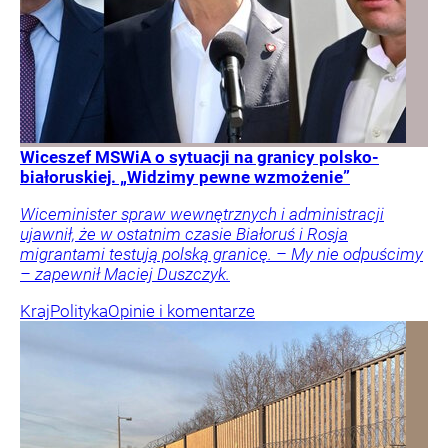
Wiceszef MSWiA o sytuacji na granicy polsko-
białoruskiej. „Widzimy pewne wzmożenie”
Wiceminister spraw wewnętrznych i administracji
ujawnił, że w ostatnim czasie Białoruś i Rosja
migrantami testują polską granicę. – My nie odpuścimy
– zapewnił Maciej Duszczyk.
Kraj
Polityka
Opinie i komentarze