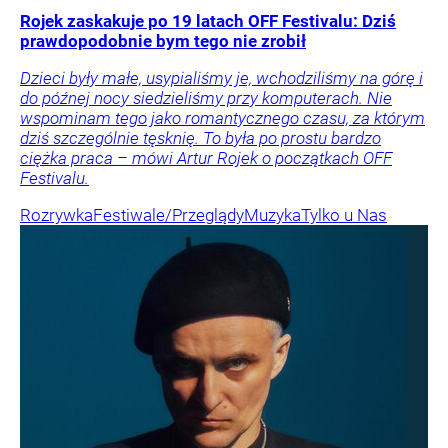
Rojek zaskakuje po 19 latach OFF Festivalu: Dziś
prawdopodobnie bym tego nie zrobił
Dzieci były małe, usypialiśmy je, wchodziliśmy na górę i
do późnej nocy siedzieliśmy przy komputerach. Nie
wspominam tego jako romantycznego czasu, za którym
dziś szczególnie tęsknię. To była po prostu bardzo
ciężka praca – mówi Artur Rojek o początkach OFF
Festivalu.
Rozrywka
Festiwale/Przeglądy
Muzyka
Tylko u Nas