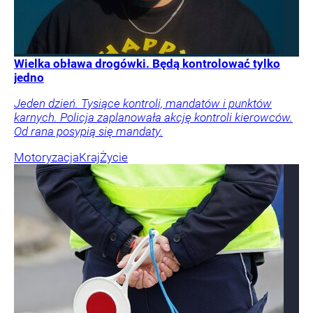
Wielka obława drogówki. Będą kontrolować tylko
jedno
Jeden dzień. Tysiące kontroli, mandatów i punktów
karnych. Policja zaplanowała akcję kontroli kierowców.
Od rana posypią się mandaty.
Motoryzacja
Kraj
Życie