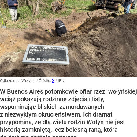
Odkrycie na Wołyniu
/ Źródło:
X
/
IPN
W Buenos Aires potomkowie ofiar rzezi wołyńskiej
wciąż pokazują rodzinne zdjęcia i listy,
wspominając bliskich zamordowanych
z niezwykłym okrucieństwem. Ich dramat
przypomina, że dla wielu rodzin Wołyń nie jest
historią zamkniętą, lecz bolesną raną, która