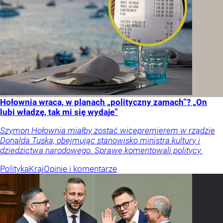
Hołownia wraca, w planach „polityczny zamach”? „On
lubi władzę, tak mi się wydaje”
Szymon Hołownia miałby zostać wicepremierem w rządzie
Donalda Tuska, obejmując stanowisko ministra kultury i
dziedzictwa narodowego. Sprawę komentowali politycy.
Polityka
Kraj
Opinie i komentarze