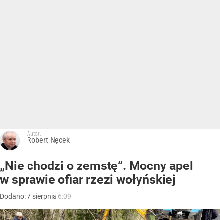
Autor:
Robert Nęcek
„Nie chodzi o zemstę”. Mocny apel
w sprawie ofiar rzezi wołyńskiej
Dodano:
7
sierpnia
6:09