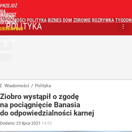
PRZEJDŹ
NA
WPROST
STRONĘ
WIADOMOŚCI
POLITYKA
BIZNES
DOM
ZDROWIE
ROZRYWKA
TYGODN
GŁÓWNĄ
POLITYKA
UBSKRYBUJ
ZALOGUJ
MENU
Wiadomości
/
Polityka
Ziobro wystąpił o zgodę
na pociągnięcie Banasia
do odpowiedzialności karnej
Dodano:
23
lipca
2021
14:53