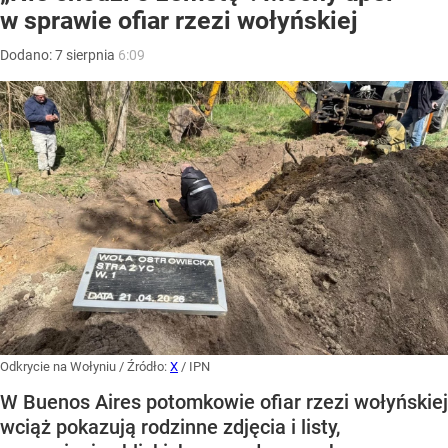
w sprawie ofiar rzezi wołyńskiej
Dodano:
7
sierpnia
6:09
Odkrycie na Wołyniu
/ Źródło:
X
/
IPN
W Buenos Aires potomkowie ofiar rzezi wołyńskiej
wciąż pokazują rodzinne zdjęcia i listy,