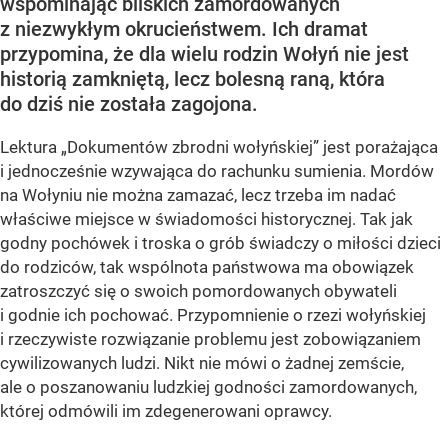
wspominając bliskich zamordowanych
z niezwykłym okrucieństwem. Ich dramat
przypomina, że dla wielu rodzin Wołyń nie jest
historią zamkniętą, lecz bolesną raną, która
do dziś nie została zagojona.
Lektura „Dokumentów zbrodni wołyńskiej” jest porażająca
i jednocześnie wzywająca do rachunku sumienia. Mordów
na Wołyniu nie można zamazać, lecz trzeba im nadać
właściwe miejsce w świadomości historycznej. Tak jak
godny pochówek i troska o grób świadczy o miłości dzieci
do rodziców, tak wspólnota państwowa ma obowiązek
zatroszczyć się o swoich pomordowanych obywateli
i godnie ich pochować. Przypomnienie o rzezi wołyńskiej
i rzeczywiste rozwiązanie problemu jest zobowiązaniem
cywilizowanych ludzi. Nikt nie mówi o żadnej zemście,
ale o poszanowaniu ludzkiej godności zamordowanych,
której odmówili im zdegenerowani oprawcy.