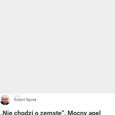
Autor:
Robert Nęcek
„Nie chodzi o zemstę”. Mocny apel