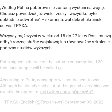
„Według Putina poborowi nie zostaną wysłani na wojnę.
Chociaż powiedział już wiele rzeczy i wszystko było
dokładnie odwrotnie” – skomentował dekret ukraiński
serwis ТРУХA.
Wszyscy mężczyźni w wieku od 18 do 27 lat w Rosji muszą
odbyć roczną służbę wojskową lub równoważne szkolenie
podczas studiów wyższych.
Putin signed a decree on the autumn conscription, 120
thousand people will be called up
According to Putin, conscripts will not be sent to war.
Although he already said a lot of things and everything was
exactly the opposite.
pic.twitter.com/ipOpenz6o2
— ТРУХА⚡️English (@TpyxaNews)
September 30, 2022