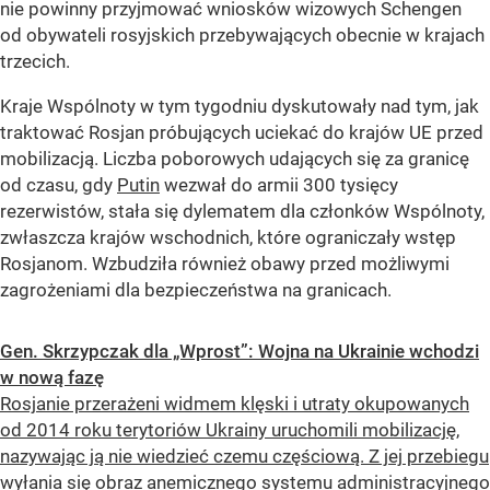
nie powinny przyjmować wniosków wizowych Schengen
od obywateli rosyjskich przebywających obecnie w krajach
trzecich.
Kraje Wspólnoty w tym tygodniu dyskutowały nad tym, jak
traktować Rosjan próbujących uciekać do krajów UE przed
mobilizacją. Liczba poborowych udających się za granicę
od czasu, gdy
Putin
wezwał do armii 300 tysięcy
rezerwistów, stała się dylematem dla członków Wspólnoty,
zwłaszcza krajów wschodnich, które ograniczały wstęp
Rosjanom. Wzbudziła również obawy przed możliwymi
zagrożeniami dla bezpieczeństwa na granicach.
Gen. Skrzypczak dla „Wprost”: Wojna na Ukrainie wchodzi
w nową fazę
Rosjanie przerażeni widmem klęski i utraty okupowanych
od 2014 roku terytoriów Ukrainy uruchomili mobilizację,
nazywając ją nie wiedzieć czemu częściową. Z jej przebiegu
wyłania się obraz anemicznego systemu administracyjnego