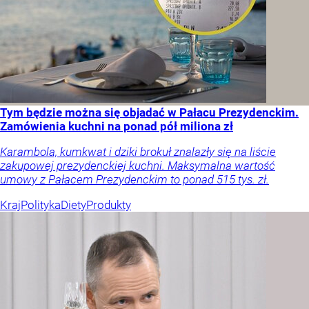
Tym będzie można się objadać w Pałacu Prezydenckim.
Zamówienia kuchni na ponad pół miliona zł
Karambola, kumkwat i dziki brokuł znalazły się na liście
zakupowej prezydenckiej kuchni. Maksymalna wartość
umowy z Pałacem Prezydenckim to ponad 515 tys. zł.
Kraj
Polityka
Diety
Produkty