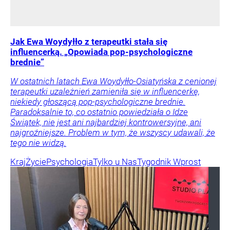
Jak Ewa Woydyłło z terapeutki stała się
influencerką. „Opowiada pop-psychologiczne
brednie”
W ostatnich latach Ewa Woydyłło-Osiatyńska z cenionej
terapeutki uzależnień zamieniła się w influencerkę,
niekiedy głoszącą pop-psychologiczne brednie.
Paradoksalnie to, co ostatnio powiedziała o Idze
Świątek, nie jest ani najbardziej kontrowersyjne, ani
najgroźniejsze. Problem w tym, że wszyscy udawali, że
tego nie widzą.
Kraj
Życie
Psychologia
Tylko u Nas
Tygodnik Wprost