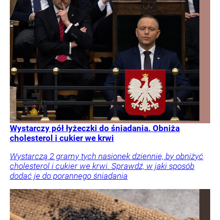
Wystarczy pół łyżeczki do śniadania. Obniża
cholesterol i cukier we krwi
Wystarczą 2 gramy tych nasionek dziennie, by obniżyć
cholesterol i cukier we krwi. Sprawdź, w jaki sposób
dodać je do porannego śniadania