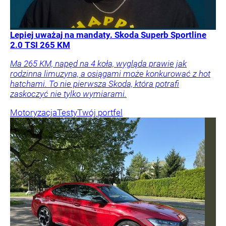
Lepiej uważaj na mandaty. Skoda Superb Sportline
2.0 TSI 265 KM
Ma 265 KM, napęd na 4 koła, wygląda prawie jak
rodzinna limuzyna, a osiągami może konkurować z hot
hatchami. To nie pierwsza Skoda, która potrafi
zaskoczyć nie tylko wymiarami.
Motoryzacja
Testy
Twój portfel