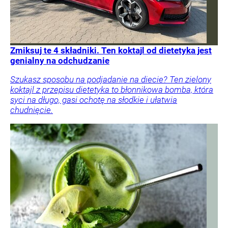
Zmiksuj te 4 składniki. Ten koktajl od dietetyka jest
genialny na odchudzanie
Szukasz sposobu na podjadanie na diecie? Ten zielony
koktajl z przepisu dietetyka to błonnikowa bomba, która
syci na długo, gasi ochotę na słodkie i ułatwia
chudnięcie.