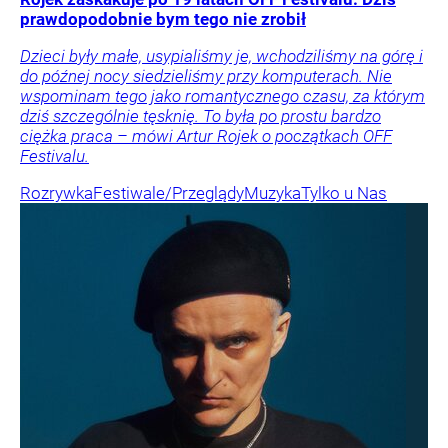
prawdopodobnie bym tego nie zrobił
Dzieci były małe, usypialiśmy je, wchodziliśmy na górę i
do późnej nocy siedzieliśmy przy komputerach. Nie
wspominam tego jako romantycznego czasu, za którym
dziś szczególnie tęsknię. To była po prostu bardzo
ciężka praca – mówi Artur Rojek o początkach OFF
Festivalu.
Rozrywka
Festiwale/Przeglądy
Muzyka
Tylko u Nas