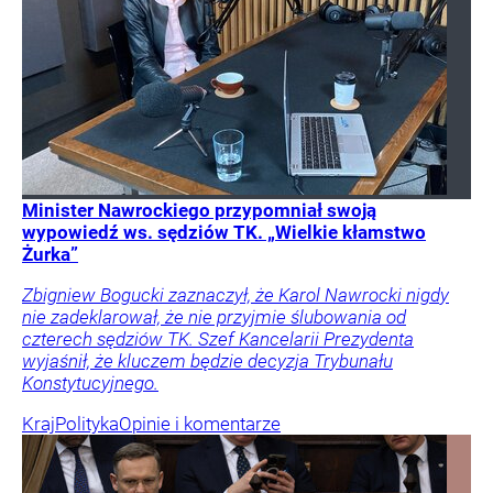
Minister Nawrockiego przypomniał swoją
wypowiedź ws. sędziów TK. „Wielkie kłamstwo
Żurka”
Zbigniew Bogucki zaznaczył, że Karol Nawrocki nigdy
nie zadeklarował, że nie przyjmie ślubowania od
czterech sędziów TK. Szef Kancelarii Prezydenta
wyjaśnił, że kluczem będzie decyzja Trybunału
Konstytucyjnego.
Kraj
Polityka
Opinie i komentarze