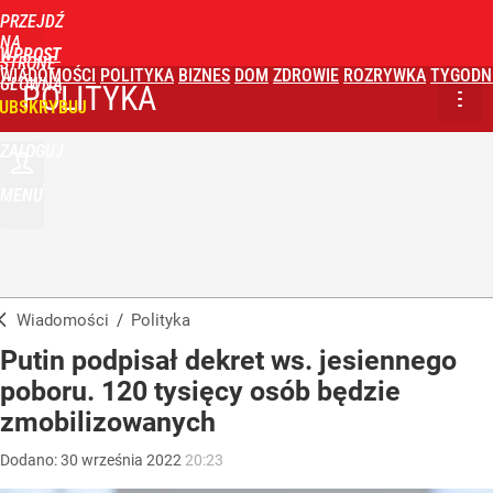
PRZEJDŹ
NA
WPROST
STRONĘ
WIADOMOŚCI
POLITYKA
BIZNES
DOM
ZDROWIE
ROZRYWKA
TYGODN
GŁÓWNĄ
POLITYKA
UBSKRYBUJ
ZALOGUJ
MENU
Wiadomości
/
Polityka
Putin podpisał dekret ws. jesiennego
poboru. 120 tysięcy osób będzie
zmobilizowanych
Dodano:
30
września
2022
20:23