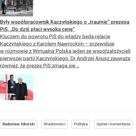
Były współpracownik Kaczyńskiego o „traumie” prezesa
PiS. „Do dziś płaci wysoką cenę”
Kluczem do powrotu PiS do władzy będą relacje
Kaczyńskiego z Karolem Nawrockim – przewiduje
w rozmowie z Wirtualną Polską jeden ze współzałożycieli
pierwszej partii Kaczyńskiego. Dr Andrzej Anusz zauważa
również, że prezes PiS zmaga się...
Radosław Sikorski
Wiadomości
Polityka
Opinie i komentarze