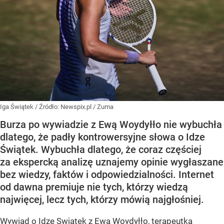
Iga Świątek
/ Źródło:
Newspix.pl
/
Zuma
Burza po wywiadzie z Ewą Woydyłło nie wybuchła
dlatego, że padły kontrowersyjne słowa o Idze
Świątek. Wybuchła dlatego, że coraz częściej
za ekspercką analizę uznajemy opinie wygłaszane
bez wiedzy, faktów i odpowiedzialności. Internet
od dawna premiuje nie tych, którzy wiedzą
najwięcej, lecz tych, którzy mówią najgłośniej.
Wywiad o Idze Swiątek z Ewą Woydyłło, terapeutką