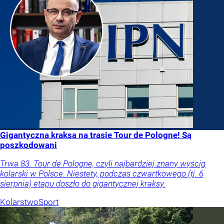
Gigantyczna kraksa na trasie Tour de Pologne! Są
poszkodowani
Trwa 83. Tour de Pologne, czyli najbardziej znany wyścig
kolarski w Polsce. Niestety, podczas czwartkowego (tj. 6
sierpnia) etapu doszło do gigantycznej kraksy.
Kolarstwo
Sport