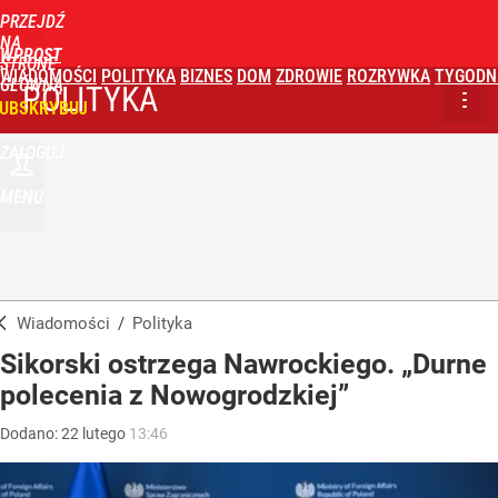
PRZEJDŹ
NA
WPROST
STRONĘ
WIADOMOŚCI
POLITYKA
BIZNES
DOM
ZDROWIE
ROZRYWKA
TYGODN
GŁÓWNĄ
POLITYKA
UBSKRYBUJ
ZALOGUJ
MENU
Wiadomości
/
Polityka
Sikorski ostrzega Nawrockiego. „Durne
polecenia z Nowogrodzkiej”
Dodano:
22
lutego
13:46