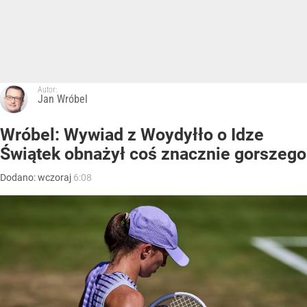
Autor:
Jan Wróbel
Wróbel: Wywiad z Woydyłło o Idze
Świątek obnażył coś znacznie gorszego
Dodano:
wczoraj
6:08