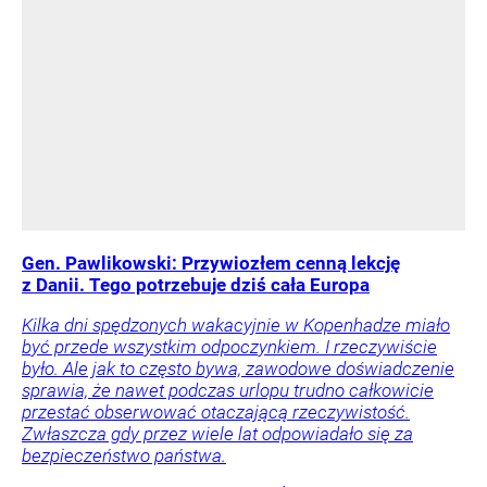
Gen. Pawlikowski: Przywiozłem cenną lekcję
z Danii. Tego potrzebuje dziś cała Europa
Kilka dni spędzonych wakacyjnie w Kopenhadze miało
być przede wszystkim odpoczynkiem. I rzeczywiście
było. Ale jak to często bywa, zawodowe doświadczenie
sprawia, że nawet podczas urlopu trudno całkowicie
przestać obserwować otaczającą rzeczywistość.
Zwłaszcza gdy przez wiele lat odpowiadało się za
bezpieczeństwo państwa.