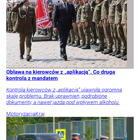
Obława na kierowców z „aplikacją”. Co druga
kontrola z mandatem
Kontrola kierowców z „aplikacją” ujawniła ogromną
skalę problemu. Brak uprawnień, podrobione
dokumenty, a nawet jazda pod wpływem alkoholu.
Motoryzacja
Kraj