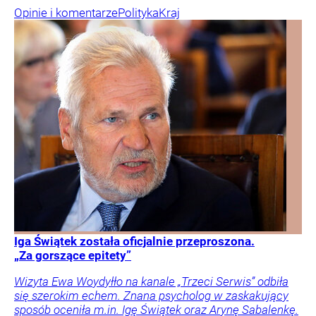
Opinie i komentarze
Polityka
Kraj
Iga Świątek została oficjalnie przeproszona.
„Za gorszące epitety”
Wizyta Ewa Woydyłło na kanale „Trzeci Serwis” odbiła
się szerokim echem. Znana psycholog w zaskakujący
sposób oceniła m.in. Igę Świątek oraz Arynę Sabalenkę.