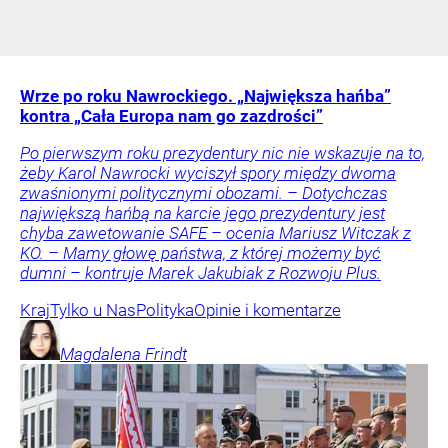
Wrze po roku Nawrockiego. „Największa hańba”
kontra „Cała Europa nam go zazdrości”
Po pierwszym roku prezydentury nic nie wskazuje na to,
żeby Karol Nawrocki wyciszył spory między dwoma
zwaśnionymi politycznymi obozami. – Dotychczas
największą hańbą na karcie jego prezydentury jest
chyba zawetowanie SAFE – ocenia Mariusz Witczak z
KO. – Mamy głowę państwa, z której możemy być
dumni – kontruje Marek Jakubiak z Rozwoju Plus.
Kraj
Tylko u Nas
Polityka
Opinie i komentarze
Magdalena
Frindt