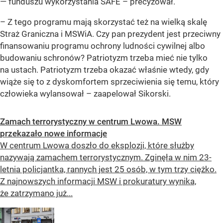
— funduszu wykorzystania SAFE – precyzował.
– Z tego programu mają skorzystać też na wielką skalę
Straż Graniczna i MSWiA. Czy pan prezydent jest przeciwny
finansowaniu programu ochrony ludności cywilnej albo
budowaniu schronów? Patriotyzm trzeba mieć nie tylko
na ustach. Patriotyzm trzeba okazać właśnie wtedy, gdy
wiąże się to z dyskomfortem sprzeciwienia się temu, który
człowieka wylansował – zaapelował Sikorski.
Zamach terrorystyczny w centrum Lwowa. MSW
przekazało nowe informacje
W centrum Lwowa doszło do eksplozji, które służby
nazywają zamachem terrorystycznym. Zginęła w nim 23-
letnia policjantka, rannych jest 25 osób, w tym trzy ciężko.
Z najnowszych informacji MSW i prokuratury wynika,
że zatrzymano już...