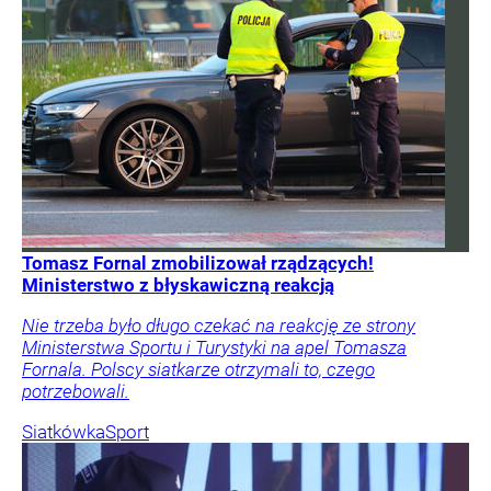
Tomasz Fornal zmobilizował rządzących!
Ministerstwo z błyskawiczną reakcją
Nie trzeba było długo czekać na reakcję ze strony
Ministerstwa Sportu i Turystyki na apel Tomasza
Fornala. Polscy siatkarze otrzymali to, czego
potrzebowali.
Siatkówka
Sport