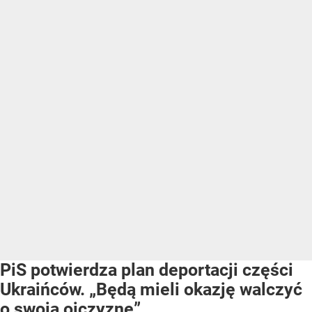
PiS potwierdza plan deportacji części
Ukraińców. „Będą mieli okazję walczyć
o swoją ojczyznę”