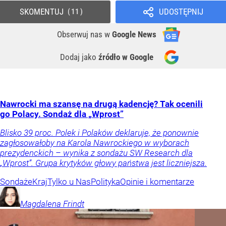
SKOMENTUJ
UDOSTĘPNIJ
11
Obserwuj nas
w
Google News
Dodaj jako
źródło w Google
Nawrocki ma szansę na drugą kadencję? Tak ocenili
go Polacy. Sondaż dla „Wprost”
Blisko 39 proc. Polek i Polaków deklaruje, że ponownie
zagłosowałoby na Karola Nawrockiego w wyborach
prezydenckich – wynika z sondażu SW Research dla
„Wprost”. Grupa krytyków głowy państwa jest liczniejsza.
Sondaże
Kraj
Tylko u Nas
Polityka
Opinie i komentarze
Magdalena
Frindt