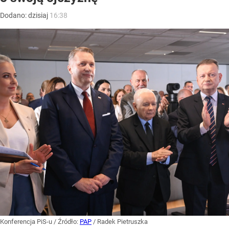
Dodano:
dzisiaj
16:38
Konferencja PiS-u
/ Źródło:
PAP
/
Radek Pietruszka