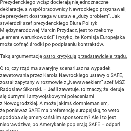
Prezydenckiego wciąż docierają niejednoznaczne
deklaracje, a współpracownicy Nawrockiego przyznawali,
że prezydent dostrzega w ustawie „duży problem”. Jak
stwierdził szef prezydenckiego Biura Polityki
Międzynarodowej Marcin Przydacz, jest to rzekomy
„element warunkowości” i ryzyko, że Komisja Europejska
może cofnąć środki po podpisaniu kontraktów.
Taką argumentację
ostro krytykują przedstawiciele rządu.
O to, czy rząd ma awaryjny scenariusz na wypadek
zawetowania przez Karola Nawrockiego ustawy o SAFE,
został zapytany w rozmowie z „Newsweekiem” szef MSZ
Radosław Sikorski. – Jeśli zawetuje, to znaczy, że kieruje
się durnymi i antywojskowymi poleceniami
z Nowogrodzkiej. A może jakimś domniemaniem,
że ponieważ SAFE ma preferencję europejską, to weto
spodoba się amerykańskim sponsorom? Ale i to jest
nieprawdziwe, bo Amerykanie popierają SAFE – odparł