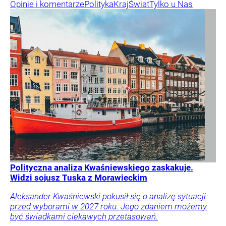
Opinie i komentarze
Polityka
Kraj
Świat
Tylko u Nas
Polityczna analiza Kwaśniewskiego zaskakuje.
Widzi sojusz Tuska z Morawieckim
Aleksander Kwaśniewski pokusił się o analizę sytuacji
przed wyborami w 2027 roku. Jego zdaniem możemy
być świadkami ciekawych przetasowań.