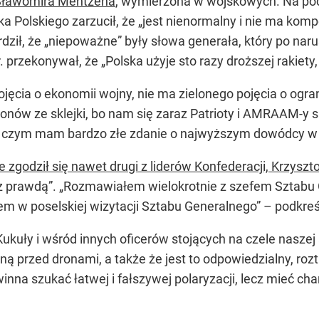
Sławomira Mentzena
, wymierzona w wojskowych. Na poc
 Polskiego zarzucił, że „jest nienormalny i nie ma komp
dził, że „niepoważne” były słowa generała, który po naru
 przekonywał, że „Polska użyje sto razy droższej rakiety, j
jęcia o ekonomii wojny, nie ma zielonego pojęcia o ogra
ów ze sklejki, bo nam się zaraz Patrioty i AMRAAM-y s
z czym mam bardzo złe zdanie o najwyższym dowódcy w
e zgodził się nawet drugi z liderów Konfederacji, Krzyszt
a z prawdą”. „Rozmawiałem wielokrotnie z szefem Sztabu
em w poselskiej wizytacji Sztabu Generalnego” – podkreś
Kukuły i wśród innych oficerów stojących na czele nasze
ą przed dronami, a także że jest to odpowiedzialny, ro
winna szukać łatwej i fałszywej polaryzacji, lecz mieć ch