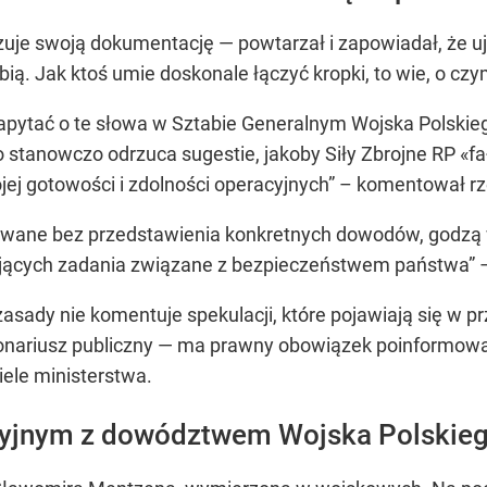
zuje swoją dokumentację — powtarzał i zapowiadał, że uj
obią. Jak ktoś umie doskonale łączyć kropki, to wie, o 
zapytać o te słowa w Sztabie Generalnym Wojska Polskie
 stanowczo odrzuca sugestie, jakoby Siły Zbrojne RP «f
ej gotowości i zdolności operacyjnych” – komentował rz
łowane bez przedstawienia konkretnych dowodów, godzą
izujących zadania związane z bezpieczeństwem państwa” 
zasady nie komentuje spekulacji, które pojawiają się w pr
jonariusz publiczny — ma prawny obowiązek poinformowa
iele ministerstwa.
izyjnym z dowództwem Wojska Polskie