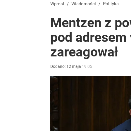
Wprost
/
Wiadomości
/
Polityka
Mentzen z po
pod adresem 
zareagował
Dodano:
12
maja
19:05