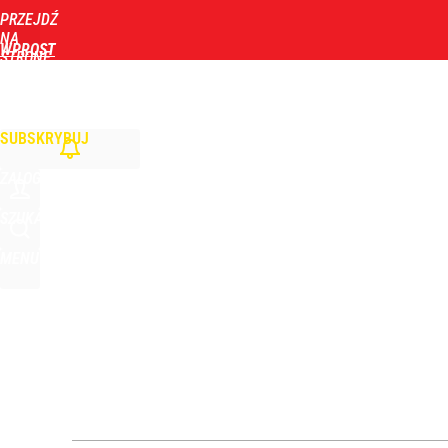
PRZEJDŹ
Udostępnij
0
Skomentuj
NA
WPROST
STRONĘ
GŁÓWNĄ
WIADOMOŚCI
POLITYKA
BIZNES
DOM
ZDROWIE
ROZRYWKA
TYGOD
SUBSKRYBUJ
ZALOGUJ
SZUKAJ
MENU