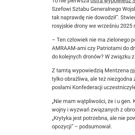
To nie pierwsza
ostra wypowiedź 
Szefowi Sztabu Generalnego Wojska
tak naprawdę nie dowodził”. Stwier
rosyjskie drony we wrześniu 2025 r.
– Ten człowiek nie ma zielonego po
AMRAAM-ami czy Patriotami do dron
do kolejnych dronów? W związku 
Z tamtą wypowiedzią Mentzena
ni
tylko obraźliwa, ale też niezgodn
posłami Konfederacji uczestniczył
„Nie mam wątpliwości, że i u gen. 
wojny i wyzwań związanych z obron
„Krytyka jest potrzebna, ale nie po
opozycji” – podsumował.