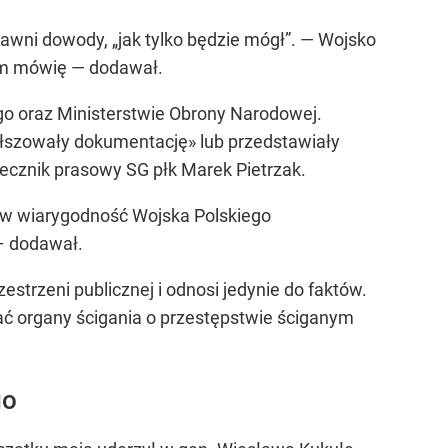
awni dowody, „jak tylko będzie mógł”. — Wojsko
czym mówię — dodawał.
go oraz Ministerstwie Obrony Narodowej.
ałszowały dokumentację» lub przedstawiały
ecznik prasowy SG płk Marek Pietrzak.
 w wiarygodność Wojska Polskiego
– dodawał.
zestrzeni publicznej i odnosi jedynie do faktów.
ć organy ścigania o przestępstwie ściganym
go