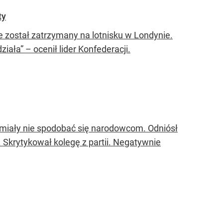
ty
e został zatrzymany na lotnisku w Londynie.
ała” – ocenił lider Konfederacji.
miały nie spodobać się narodowcom. Odniósł
k. Skrytykował kolegę z partii. Negatywnie