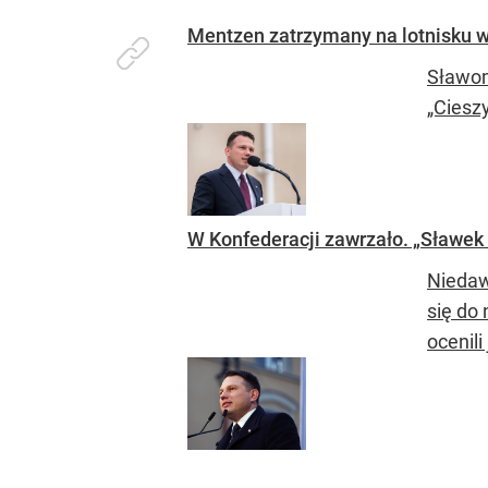
Mentzen zatrzymany na lotnisku w 
Sławom
„Ciesz
W Konfederacji zawrzało. „Sławek
Niedaw
się do 
ocenili 