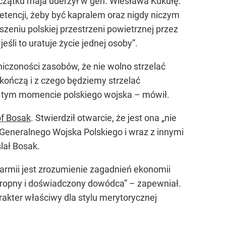
zątku maja uderzył w gen. Wiesława Kukułę.
etencji, żeby być kapralem oraz nigdy niczym
szeniu polskiej przestrzeni powietrznej przez
eśli to uratuje życie jednej osoby”.
niczoności zasobów, że nie wolno strzelać
kończą i z czego będziemy strzelać
 tym momencie polskiego wojska – mówił.
of Bosak
. Stwierdził otwarcie, że jest ona „nie
 Generalnego Wojska Polskiego i wraz z innymi
lał Bosak.
j armii jest zrozumienie zagadnień ekonomii
ztropny i doświadczony dowódca” – zapewniał.
arakter właściwy dla stylu merytorycznej