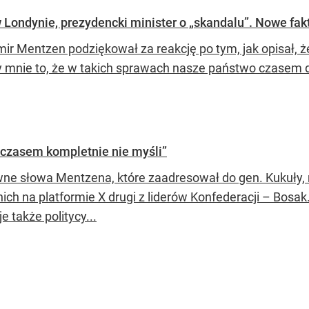
Londynie, prezydencki minister o „skandalu”. Nowe fak
ir Mentzen podziękował za reakcję po tym, jak opisał, ż
y mnie to, że w takich sprawach nasze państwo czasem dzi
 czasem kompletnie nie myśli”
ne słowa Mentzena, które zaadresował do gen. Kukuły, 
nich na platformie X drugi z liderów Konfederacji – Bosa
je także politycy...