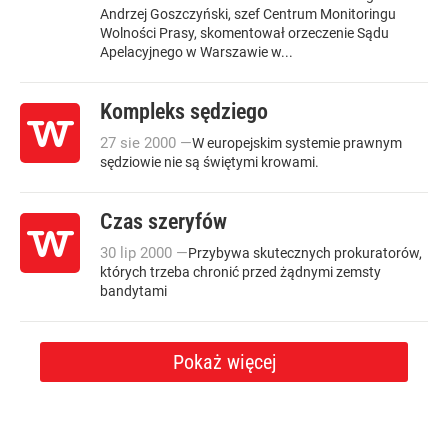
Andrzej Goszczyński, szef Centrum Monitoringu
Wolności Prasy, skomentował orzeczenie Sądu
Apelacyjnego w Warszawie w...
Kompleks sędziego
27
sie
2000
—
W europejskim systemie prawnym
sędziowie nie są świętymi krowami.
Czas szeryfów
30
lip
2000
—
Przybywa skutecznych prokuratorów,
których trzeba chronić przed żądnymi zemsty
bandytami
Pokaż więcej