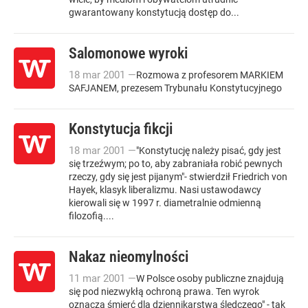
gwarantowany konstytucją dostęp do...
Salomonowe wyroki
18
mar
2001
—
Rozmowa z profesorem MARKIEM
SAFJANEM, prezesem Trybunału Konstytucyjnego
Konstytucja fikcji
18
mar
2001
—
"Konstytucję należy pisać, gdy jest
się trzeźwym; po to, aby zabraniała robić pewnych
rzeczy, gdy się jest pijanym"- stwierdził Friedrich von
Hayek, klasyk liberalizmu. Nasi ustawodawcy
kierowali się w 1997 r. diametralnie odmienną
filozofią....
Nakaz nieomylności
11
mar
2001
—
W Polsce osoby publiczne znajdują
się pod niezwykłą ochroną prawa. Ten wyrok
oznacza śmierć dla dziennikarstwa śledczego" - tak