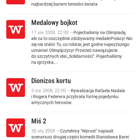
najbardziej barwni tenisiści świata
Medalowy bojkot
17
sie
2008
,
22:00
—
Pojechalismy na Olimpiadę,
ale za to oszczędnie zdobywamy medale!Polacy! Nic
się nie stało! To, co robicie, jest godne najwyższego
uznania! Olimpijczycy! Przecież nawiązujecie
do szczytnych idei „Solidarności". Pojechaliśmy
na igrzyska,...
Dionizos kortu
3
sie
2008
,
22:00
—
Rywalizacja Rafaela Nadala
i Rogera Federera przybrała formę pojedynku
antycznych herosów.
Miś 2
30
sty
2008
—
Czytelnicy "Wprost" napisali
scenariusz drugiej części komedii Stanisława Barei