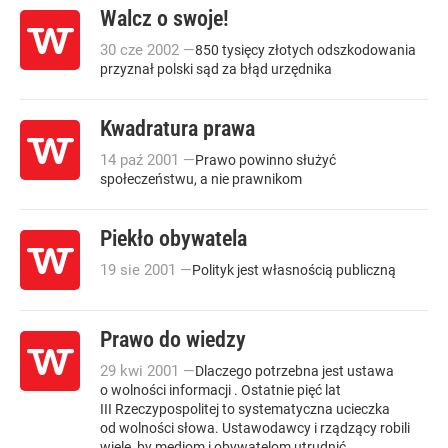
Walcz o swoje!
30
cze
2002
—
850 tysięcy złotych odszkodowania
przyznał polski sąd za błąd urzędnika
Kwadratura prawa
14
paź
2001
—
Prawo powinno służyć
społeczeństwu, a nie prawnikom
Piekło obywatela
19
sie
2001
—
Polityk jest własnością publiczną
Prawo do wiedzy
29
kwi
2001
—
Dlaczego potrzebna jest ustawa
o wolności informacji . Ostatnie pięć lat
III Rzeczypospolitej to systematyczna ucieczka
od wolności słowa. Ustawodawcy i rządzący robili
wiele, by mediom i obywatelom utrudnić