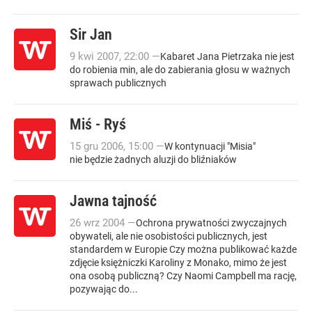
Sir Jan
9
kwi
2007
,
22:00
—
Kabaret Jana Pietrzaka nie jest
do robienia min, ale do zabierania głosu w ważnych
sprawach publicznych
Miś - Ryś
15
gru
2006
,
15:00
—
W kontynuacji "Misia"
nie będzie żadnych aluzji do bliźniaków
Jawna tajność
26
wrz
2004
—
Ochrona prywatności zwyczajnych
obywateli, ale nie osobistości publicznych, jest
standardem w Europie Czy można publikować każde
zdjęcie księżniczki Karoliny z Monako, mimo że jest
ona osobą publiczną? Czy Naomi Campbell ma rację,
pozywając do...