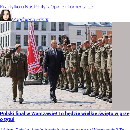
Kraj
Tylko u Nas
Polityka
Opinie i komentarze
Magdalena
Frindt
Polski finał w Warszawie! To będzie wielkie święto w grze
o tytuł