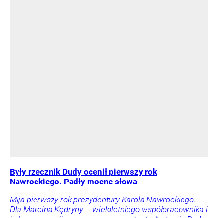
Były rzecznik Dudy ocenił pierwszy rok
Nawrockiego. Padły mocne słowa
Mija pierwszy rok prezydentury Karola Nawrockiego.
Dla Marcina Kędryny – wieloletniego współpracownika i