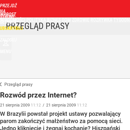
PRZEJDŹ
NA
WPROST
STRONĘ
WIADOMOŚCI
POLITYKA
BIZNES
DOM
ZDROWIE
ROZRYWKA
TYGODN
GŁÓWNĄ
PRZEGLĄD PRASY
UBSKRYBUJ
ZALOGUJ
MENU
Przegląd prasy
Rozwód przez Internet?
21
sierpnia
2009
11:12
/
21
sierpnia
2009
11:12
W Brazylii powstał projekt ustawy pozwalający
parom zakończyć małżeństwo za pomocą sieci.
Jedno kliknięcie i żegnaj kochanie? Hiszpański