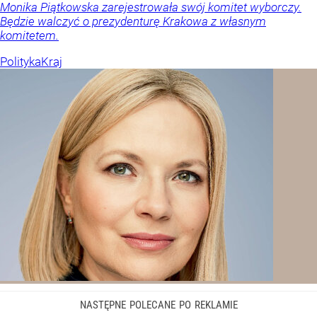
Monika Piątkowska zarejestrowała swój komitet wyborczy.
Będzie walczyć o prezydenturę Krakowa z własnym
komitetem.
Polityka
Kraj