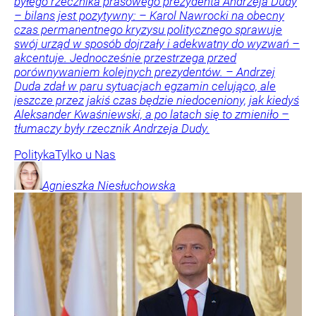
byłego rzecznika prasowego prezydenta Andrzeja Dudy
– bilans jest pozytywny: – Karol Nawrocki na obecny
czas permanentnego kryzysu politycznego sprawuje
swój urząd w sposób dojrzały i adekwatny do wyzwań –
akcentuje. Jednocześnie przestrzega przed
porównywaniem kolejnych prezydentów. – Andrzej
Duda zdał w paru sytuacjach egzamin celująco, ale
jeszcze przez jakiś czas będzie niedoceniony, jak kiedyś
Aleksander Kwaśniewski, a po latach się to zmieniło –
tłumaczy były rzecznik Andrzeja Dudy.
Polityka
Tylko u Nas
Agnieszka
Niesłuchowska