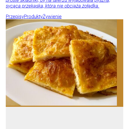
proste składniki, by na talerzu wylądowała pyszna,
sycąca przekąska, która nie obciąża żołądka.
Przepisy
Produkty
Żywienie