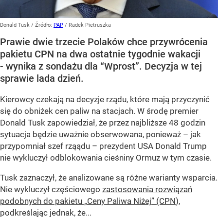
Donald Tusk
/ Źródło:
PAP
/
Radek Pietruszka
Prawie dwie trzecie Polaków chce przywrócenia
pakietu CPN na dwa ostatnie tygodnie wakacji
- wynika z sondażu dla “Wprost”. Decyzja w tej
sprawie lada dzień.
Kierowcy czekają na decyzje rządu, które mają przyczynić
się do obniżek cen paliw na stacjach. W środę premier
Donald Tusk zapowiedział, że przez najbliższe 48 godzin
sytuacja będzie uważnie obserwowana, ponieważ – jak
przypomniał szef rząądu – prezydent USA Donald Trump
nie wykluczył odblokowania cieśniny Ormuz w tym czasie.
Tusk zaznaczył, że analizowane są różne warianty wsparcia.
Nie wykluczył częściowego
zastosowania rozwiązań
podobnych do pakietu „Ceny Paliwa Niżej” (CPN
),
podkreślając jednak, że...