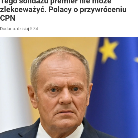
Tego sondażu premier nie może
zlekceważyć. Polacy o przywróceniu
CPN
Dodano:
dzisiaj
5:34