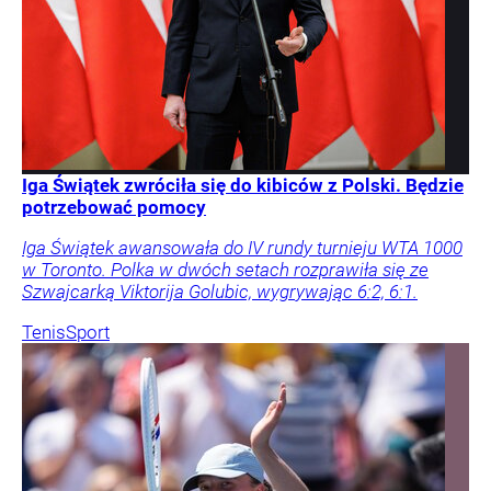
Iga Świątek zwróciła się do kibiców z Polski. Będzie
potrzebować pomocy
Iga Świątek awansowała do IV rundy turnieju WTA 1000
w Toronto. Polka w dwóch setach rozprawiła się ze
Szwajcarką Viktorija Golubic, wygrywając 6:2, 6:1.
Tenis
Sport