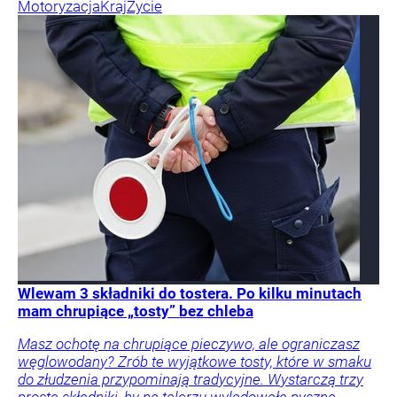
Motoryzacja
Kraj
Życie
Wlewam 3 składniki do tostera. Po kilku minutach
mam chrupiące „tosty” bez chleba
Masz ochotę na chrupiące pieczywo, ale ograniczasz
węglowodany? Zrób te wyjątkowe tosty, które w smaku
do złudzenia przypominają tradycyjne. Wystarczą trzy