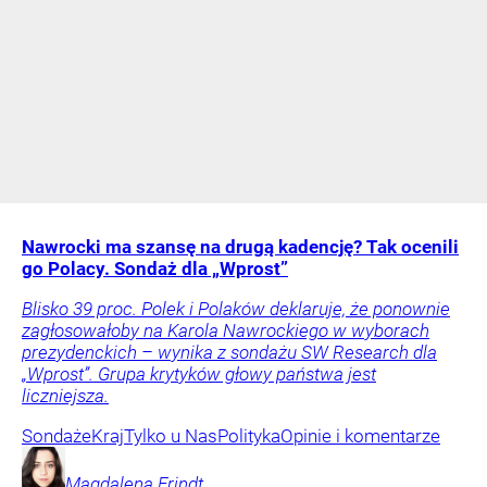
Nawrocki ma szansę na drugą kadencję? Tak ocenili
go Polacy. Sondaż dla „Wprost”
Blisko 39 proc. Polek i Polaków deklaruje, że ponownie
zagłosowałoby na Karola Nawrockiego w wyborach
prezydenckich – wynika z sondażu SW Research dla
„Wprost”. Grupa krytyków głowy państwa jest
liczniejsza.
Sondaże
Kraj
Tylko u Nas
Polityka
Opinie i komentarze
Magdalena
Frindt