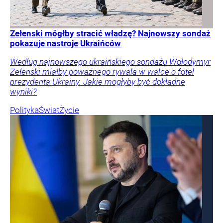
Zełenski mógłby stracić władzę? Najnowszy sondaż
pokazuje nastroje Ukraińców
Według najnowszego ukraińskiego sondażu Wołodymyr
Zełenski miałby poważnego rywala w walce o fotel
prezydenta Ukrainy. Jakie mogłyby być dokładne
wyniki?
Polityka
Świat
Życie