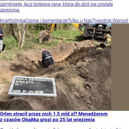
zamkniętą, lecz bolesną raną, która do dziś nie została
zagojona.
Kraj
Polityka
Opinie i komentarze
Tylko u Nas
Tygodnik Wprost
Orlen stracił przez nich 1,5 mld zł? Menedżerom
z czasów Obajtka grozi po 25 lat więzienia