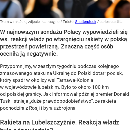
Tłum w mieście, zdjęcie ilustracyjne
/ Źródło:
Shutterstock
/
carlos castilla
W najnowszym sondażu Polacy wypowiedzieli się
ws. reakcji władz po wtargnięciu rakiety w polską
przestrzeń powietrzną. Znaczna część osób
oceniła ją negatywnie.
Przypomnijmy, w zeszłym tygodniu podczas kolejnego
zmasowanego ataku na Ukrainę do Polski dotarł pocisk,
który spadł w okolicy wsi Tarnawa-Kolonia
w województwie lubelskim. Było to około 100 km
od polskiej granicy. Jak informował później premier Donald
Tusk, istnieje
„duże prawdopodobieństwo”
, że
rakieta
pochodziła z
Rosji
i była uzbrojona.
Rakieta na Lubelszczyźnie. Reakcja władz