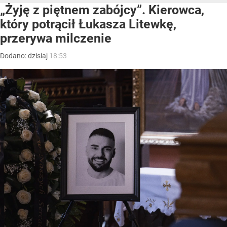
„Żyję z piętnem zabójcy”. Kierowca,
który potrącił Łukasza Litewkę,
przerywa milczenie
Dodano:
dzisiaj
18:53