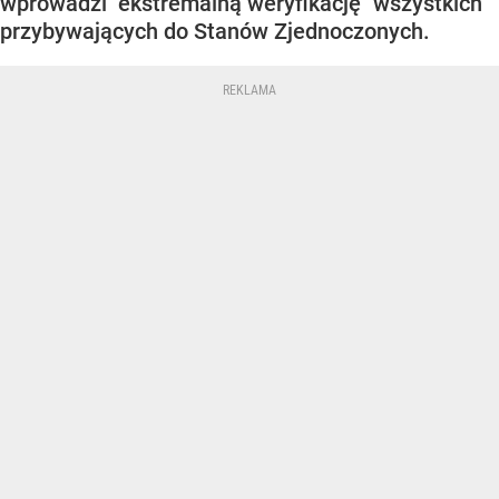
wprowadzi "ekstremalną weryfikację" wszystkich
przybywających do Stanów Zjednoczonych.