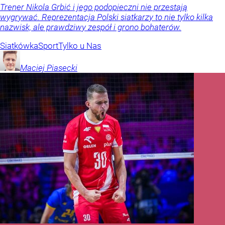
Trener Nikola Grbić i jego podopieczni nie przestają
wygrywać. Reprezentacja Polski siatkarzy to nie tylko kilka
nazwisk, ale prawdziwy zespół i grono bohaterów.
Siatkówka
Sport
Tylko u Nas
Maciej
Piasecki