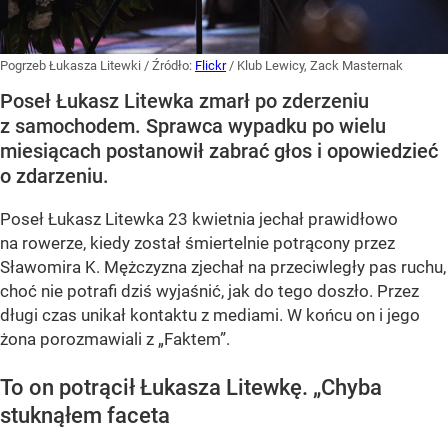
Pogrzeb Łukasza Litewki
/ Źródło:
Flickr
/
Klub Lewicy, Zack Masternak
Poseł Łukasz Litewka zmarł po zderzeniu
z samochodem. Sprawca wypadku po wielu
miesiącach postanowił zabrać głos i opowiedzieć
o zdarzeniu.
Poseł Łukasz Litewka 23 kwietnia jechał prawidłowo
na rowerze, kiedy został śmiertelnie potrącony przez
Sławomira K. Mężczyzna zjechał na przeciwległy pas ruchu,
choć nie potrafi dziś wyjaśnić, jak do tego doszło. Przez
długi czas unikał kontaktu z mediami. W końcu on i jego
żona porozmawiali z „Faktem”.
To on potrącił Łukasza Litewkę. „Chyba
stuknąłem faceta