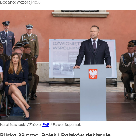
Dodano:
wczoraj
4:50
Karol Nawrocki
/ Źródło:
PAP
/
Paweł Supernak
Blisko 39 proc. Polek i Polaków deklaruje,