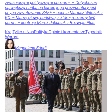
zwaśnionymi politycznymi obozami. – Dotychczas
największą hańbą na karcie jego prezydentury jest
chyba zawetowanie SAFE – ocenia Mariusz Witczak z
KO. – Mamy głowę państwa, z której możemy być
dumni – kontruje Marek Jakubiak z Rozwoju Plus.
Kraj
Tylko u Nas
Polityka
Opinie i komentarze
Tygodnik
Wprost
Magdalena
Frindt