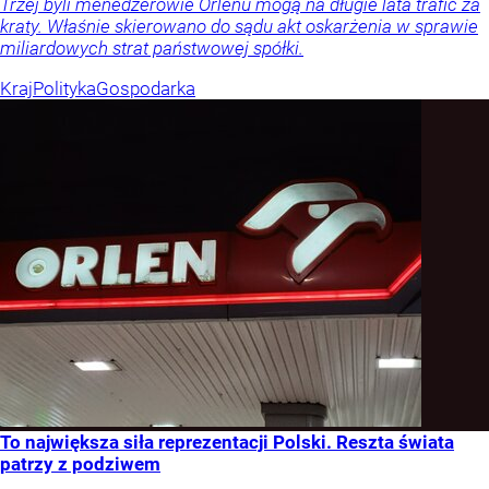
Trzej byli menedżerowie Orlenu mogą na długie lata trafić za
kraty. Właśnie skierowano do sądu akt oskarżenia w sprawie
miliardowych strat państwowej spółki.
Kraj
Polityka
Gospodarka
To największa siła reprezentacji Polski. Reszta świata
patrzy z podziwem