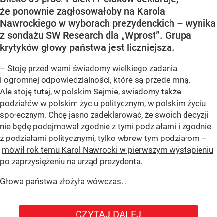
że ponownie zagłosowałoby na Karola
Nawrockiego w wyborach prezydenckich – wynika
z sondażu SW Research dla „Wprost”. Grupa
krytyków głowy państwa jest liczniejsza.
– Stoję przed wami świadomy wielkiego zadania
i ogromnej odpowiedzialności, które są przede mną.
Ale stoję tutaj, w polskim Sejmie, świadomy także
podziałów w polskim życiu politycznym, w polskim życiu
społecznym. Chcę jasno zadeklarować, że swoich decyzji
nie będę podejmował zgodnie z tymi podziałami i zgodnie
z podziałami politycznymi, tylko wbrew tym podziałom –
mówił rok temu Karol Nawrocki w pierwszym wystąpieniu
po zaprzysiężeniu na urząd prezydenta
.
Głowa państwa złożyła wówczas...
CZYTAJ DALEJ