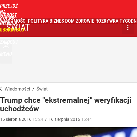
PRZEJDŹ
NA
WPROST
STRONĘ
WIADOMOŚCI
POLITYKA
BIZNES
DOM
ZDROWIE
ROZRYWKA
TYGODN
GŁÓWNĄ
ŚWIAT
UBSKRYBUJ
ZALOGUJ
MENU
Wiadomości
/
Świat
Trump chce "ekstremalnej" weryfikacji
uchodźców
16
sierpnia
2016
15:24
/
16
sierpnia
2016
15:44