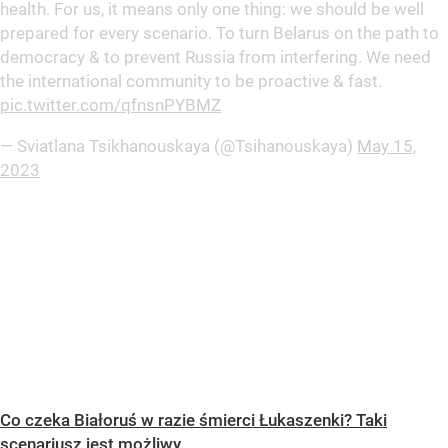
health. For us, it means only one thing: we should be well
prepared for every scenario. To turn Belarus on the path to
democracy & to prevent Russia from interfering. We need
the international community to be proactive & fast.
pic.twitter.com/qfnsnPYBMZ
— Sviatlana Tsikhanouskaya (@Tsihanouskaya)
May 15,
2023
Co czeka Białoruś w razie śmierci Łukaszenki? Taki
scenariusz jest możliwy