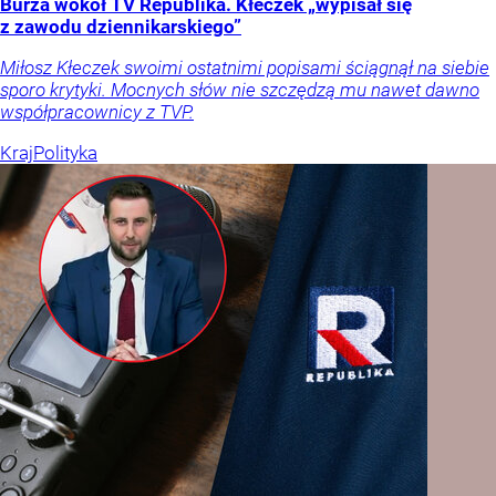
Burza wokół TV Republika. Kłeczek „wypisał się
z zawodu dziennikarskiego”
Miłosz Kłeczek swoimi ostatnimi popisami ściągnął na siebie
sporo krytyki. Mocnych słów nie szczędzą mu nawet dawno
współpracownicy z TVP.
Kraj
Polityka