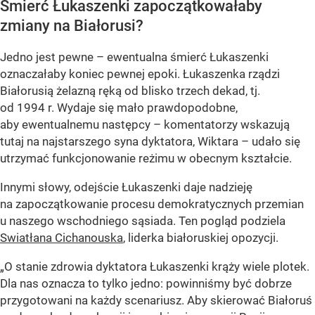
Śmierć Łukaszenki zapoczątkowałaby
zmiany na Białorusi?
Jedno jest pewne – ewentualna śmierć Łukaszenki
oznaczałaby koniec pewnej epoki. Łukaszenka rządzi
Białorusią żelazną ręką od blisko trzech dekad, tj.
od 1994 r. Wydaje się mało prawdopodobne,
aby ewentualnemu następcy – komentatorzy wskazują
tutaj na najstarszego syna dyktatora, Wiktara – udało się
utrzymać funkcjonowanie reżimu w obecnym kształcie.
Innymi słowy, odejście Łukaszenki daje nadzieję
na zapoczątkowanie procesu demokratycznych przemian
u naszego wschodniego sąsiada. Ten pogląd podziela
Swiatłana Cichanouska
, liderka białoruskiej opozycji.
„O stanie zdrowia dyktatora Łukaszenki krąży wiele plotek.
Dla nas oznacza to tylko jedno: powinniśmy być dobrze
przygotowani na każdy scenariusz. Aby skierować Białoruś