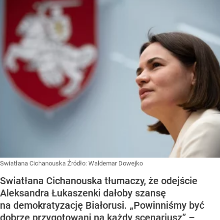
Swiatłana Cichanouska
Źródło:
Waldemar Dowejko
Swiatłana Cichanouska tłumaczy, że odejście
Aleksandra Łukaszenki dałoby szansę
na demokratyzację Białorusi. „Powinniśmy być
dobrze przygotowani na każdy scenariusz” –