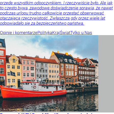
przede wszystkim odpoczynkiem. I rzeczywiście było. Ale jak
to często bywa, zawodowe doświadczenie sprawia, że nawet
podczas urlopu trudno całkowicie przestać obserwować
otaczającą rzeczywistość. Zwłaszcza gdy przez wiele lat
odpowiadało się za bezpieczeństwo państwa.
Opinie i komentarze
Polityka
Kraj
Świat
Tylko u Nas