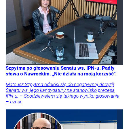
Szpytma po głosowaniu Senatu ws. IPN-u. Padły
słowa o Nawrockim. „Nie działa na moją korzyść”
Mateusz Szpytma odniósł się do negatywnej decyzji
Senatu ws. jego kandydatury na stanowisko prezesa
IPN-u. – Spodziewałem się takiego wyniku głosowania
– uznał.