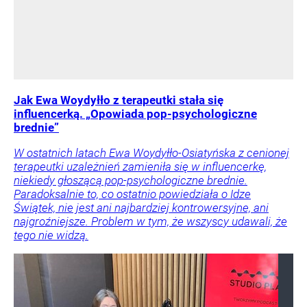
Jak Ewa Woydyłło z terapeutki stała się
influencerką. „Opowiada pop-psychologiczne
brednie”
W ostatnich latach Ewa Woydyłło-Osiatyńska z cenionej
terapeutki uzależnień zamieniła się w influencerkę,
niekiedy głoszącą pop-psychologiczne brednie.
Paradoksalnie to, co ostatnio powiedziała o Idze
Świątek, nie jest ani najbardziej kontrowersyjne, ani
najgroźniejsze. Problem w tym, że wszyscy udawali, że
tego nie widzą.