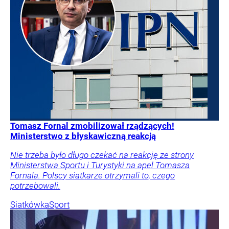
Tomasz Fornal zmobilizował rządzących!
Ministerstwo z błyskawiczną reakcją
Nie trzeba było długo czekać na reakcję ze strony
Ministerstwa Sportu i Turystyki na apel Tomasza
Fornala. Polscy siatkarze otrzymali to, czego
potrzebowali.
Siatkówka
Sport