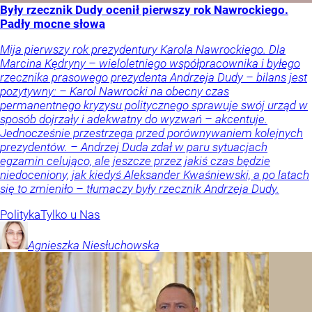
Były rzecznik Dudy ocenił pierwszy rok Nawrockiego.
Padły mocne słowa
Mija pierwszy rok prezydentury Karola Nawrockiego. Dla
Marcina Kędryny – wieloletniego współpracownika i byłego
rzecznika prasowego prezydenta Andrzeja Dudy – bilans jest
pozytywny: – Karol Nawrocki na obecny czas
permanentnego kryzysu politycznego sprawuje swój urząd w
sposób dojrzały i adekwatny do wyzwań – akcentuje.
Jednocześnie przestrzega przed porównywaniem kolejnych
prezydentów. – Andrzej Duda zdał w paru sytuacjach
egzamin celująco, ale jeszcze przez jakiś czas będzie
niedoceniony, jak kiedyś Aleksander Kwaśniewski, a po latach
się to zmieniło – tłumaczy były rzecznik Andrzeja Dudy.
Polityka
Tylko u Nas
Agnieszka
Niesłuchowska