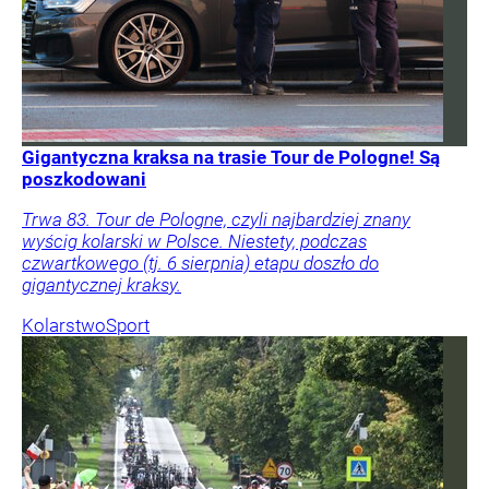
Gigantyczna kraksa na trasie Tour de Pologne! Są
poszkodowani
Trwa 83. Tour de Pologne, czyli najbardziej znany
wyścig kolarski w Polsce. Niestety, podczas
czwartkowego (tj. 6 sierpnia) etapu doszło do
gigantycznej kraksy.
Kolarstwo
Sport