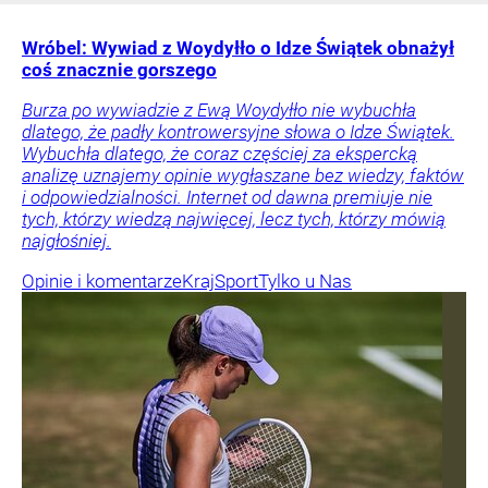
Wróbel: Wywiad z Woydyłło o Idze Świątek obnażył
coś znacznie gorszego
Burza po wywiadzie z Ewą Woydyłło nie wybuchła
dlatego, że padły kontrowersyjne słowa o Idze Świątek.
Wybuchła dlatego, że coraz częściej za ekspercką
analizę uznajemy opinie wygłaszane bez wiedzy, faktów
i odpowiedzialności. Internet od dawna premiuje nie
tych, którzy wiedzą najwięcej, lecz tych, którzy mówią
najgłośniej.
Opinie i komentarze
Kraj
Sport
Tylko u Nas