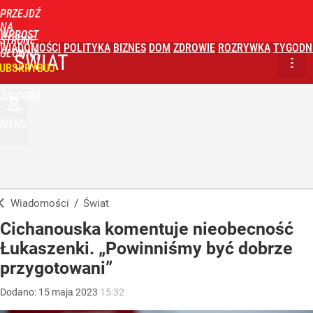
PRZEJDŹ
NA
WPROST
STRONĘ
WIADOMOŚCI
POLITYKA
BIZNES
DOM
ZDROWIE
ROZRYWKA
TYGODN
GŁÓWNĄ
ŚWIAT
UBSKRYBUJ
ZALOGUJ
MENU
Wiadomości
/
Świat
Cichanouska komentuje nieobecność
Łukaszenki. „Powinniśmy być dobrze
przygotowani”
Dodano:
15
maja
2023
15:32