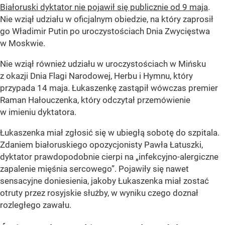
Białoruski dyktator nie pojawił się publicznie od 9 maja
.
Nie wziął udziału w oficjalnym obiedzie, na który zaprosił
go Władimir Putin po uroczystościach Dnia Zwycięstwa
w Moskwie.
Nie wziął również udziału w uroczystościach w Mińsku
z okazji Dnia Flagi Narodowej, Herbu i Hymnu, który
przypada 14 maja. Łukaszenkę zastąpił wówczas premier
Raman Hałouczenka, który odczytał przemówienie
w imieniu dyktatora.
Łukaszenka miał zgłosić się w ubiegłą sobotę do szpitala.
Zdaniem białoruskiego opozycjonisty Pawła Łatuszki,
dyktator prawdopodobnie cierpi na „infekcyjno-alergiczne
zapalenie mięśnia sercowego”. Pojawiły się nawet
sensacyjne doniesienia, jakoby Łukaszenka miał zostać
otruty przez rosyjskie służby, w wyniku czego doznał
rozległego zawału.