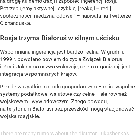
na drogę ku demokracji i zapobiec ingerencji Rosji.
Potrzebujemy aktywnej i szybkiej [reakcji – red.]
społeczności międzynarodowej” – napisała na Twitterze
Cichanouska.
Rosja trzyma Białoruś w silnym uścisku
Wspomniana ingerencja jest bardzo realna. W grudniu
1999 r. powołano bowiem do życia Związek Białorusi
i Rosji. Jak sama nazwa wskazuje, celem organizacji jest
integracja wspomnianych krajów.
Przede wszystkim na polu gospodarczym – m.in. wspólne
systemy podatkowe, walutowe czy celne – ale również
wojskowym i wywiadowczym. Z tego powodu,
na terytorium Białorusi bez przeszkód mogą stacjonować
wojska rosyjskie.
There are many rumors about the dictator Lukashenka's