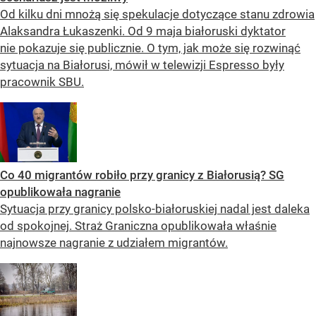
Od kilku dni mnożą się spekulacje dotyczące stanu zdrowia
Alaksandra Łukaszenki. Od 9 maja białoruski dyktator
nie pokazuje się publicznie. O tym, jak może się rozwinąć
sytuacja na Białorusi, mówił w telewizji Espresso były
pracownik SBU.
Co 40 migrantów robiło przy granicy z Białorusią? SG
opublikowała nagranie
Sytuacja przy granicy polsko-białoruskiej nadal jest daleka
od spokojnej. Straż Graniczna opublikowała właśnie
najnowsze nagranie z udziałem migrantów.