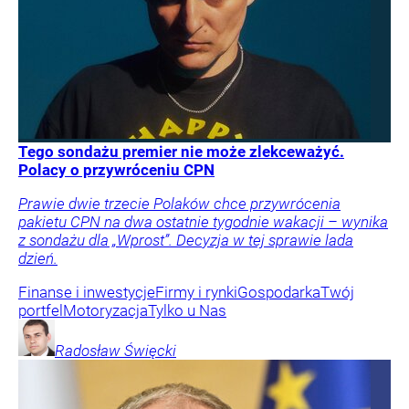
Tego sondażu premier nie może zlekceważyć.
Polacy o przywróceniu CPN
Prawie dwie trzecie Polaków chce przywrócenia
pakietu CPN na dwa ostatnie tygodnie wakacji – wynika
z sondażu dla „Wprost”. Decyzja w tej sprawie lada
dzień.
Finanse i inwestycje
Firmy i rynki
Gospodarka
Twój
portfel
Motoryzacja
Tylko u Nas
Radosław
Święcki