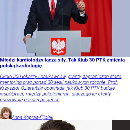
Młodzi kardiolodzy łączą siły. Tak Klub 30 PTK zmienia
polską kardiologię
Około 300 lekarzy i naukowców, granty, zagraniczne staże,
mentoring oraz ponad 30 sesji naukowych rocznie. Prof.
Krzysztof Ozierański opowiada, jak Klub 30 PTK buduje
współpracę między pokoleniami i dlaczego jej efekty
odczuwają później pacjenci.
Anna
Kopras-Fijołek