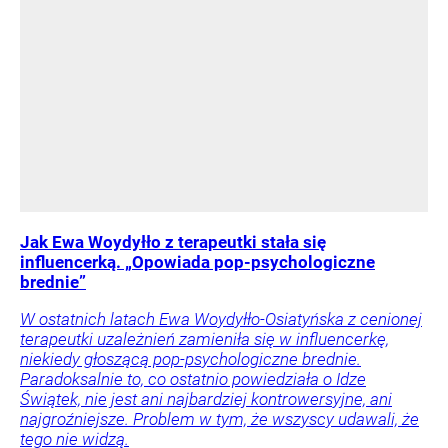
Jak Ewa Woydyłło z terapeutki stała się
influencerką. „Opowiada pop-psychologiczne
brednie”
W ostatnich latach Ewa Woydyłło-Osiatyńska z cenionej
terapeutki uzależnień zamieniła się w influencerkę,
niekiedy głoszącą pop-psychologiczne brednie.
Paradoksalnie to, co ostatnio powiedziała o Idze
Świątek, nie jest ani najbardziej kontrowersyjne, ani
najgroźniejsze. Problem w tym, że wszyscy udawali, że
tego nie widzą.