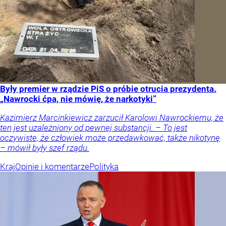
Były premier w rządzie PiS o próbie otrucia prezydenta.
„Nawrocki ćpa, nie mówię, że narkotyki”
Kazimierz Marcinkiewicz zarzucił Karolowi Nawrockiemu, że
ten jest uzależniony od pewnej substancji. – To jest
oczywiste, że człowiek może przedawkować, także nikotynę
– mówił były szef rządu.
Kraj
Opinie i komentarze
Polityka