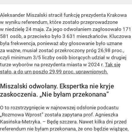
Aleksander Miszalski stracił funkcję prezydenta Krakowa
w wyniku referendum, które zostało przeprowadzone
w niedzielę 24 maja. Za jego odwołaniem zagłosowało 171
581 osób, a przeciwko było 3 631 mieszkańców. Kluczowa
była frekwencja, ponieważ aby głosowanie było uznane
za ważne, musiał zostać przekroczony próg 26,98 proc.,
czyli minimum 3/5 liczby osób biorących udział w drugiej
turze wyborów na prezydenta miasta w 2024 r.
Tak się
stało, a do urn poszło 29,99 proc. uprawnionych.
Miszalski odwołany. Ekspertka nie kryje
zaskoczenia. „Nie byłam przekonana”
O to rozstrzygnięcie w najnowszej odsłonie podcastu
„Rozmowa Wprost” została zapytana prof. Agnieszka
Kasińska-Metryka. – Będę szczera. Nawet kilka dni przed
referendum nie byłam przekonana, że ono będzie wiążące,