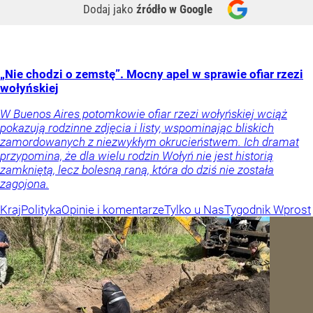
Dodaj jako
źródło w Google
„Nie chodzi o zemstę”. Mocny apel w sprawie ofiar rzezi
wołyńskiej
W Buenos Aires potomkowie ofiar rzezi wołyńskiej wciąż
pokazują rodzinne zdjęcia i listy, wspominając bliskich
zamordowanych z niezwykłym okrucieństwem. Ich dramat
przypomina, że dla wielu rodzin Wołyń nie jest historią
zamkniętą, lecz bolesną raną, która do dziś nie została
zagojona.
Kraj
Polityka
Opinie i komentarze
Tylko u Nas
Tygodnik Wprost