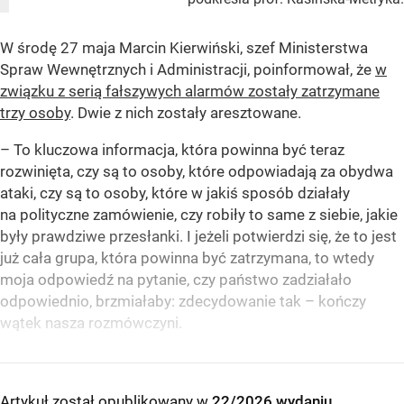
W środę 27 maja Marcin Kierwiński, szef Ministerstwa
Spraw Wewnętrznych i Administracji, poinformował, że
w
związku z serią fałszywych alarmów zostały zatrzymane
trzy osoby
. Dwie z nich zostały aresztowane.
– To kluczowa informacja, która powinna być teraz
rozwinięta, czy są to osoby, które odpowiadają za obydwa
ataki, czy są to osoby, które w jakiś sposób działały
na polityczne zamówienie, czy robiły to same z siebie, jakie
były prawdziwe przesłanki. I jeżeli potwierdzi się, że to jest
już cała grupa, która powinna być zatrzymana, to wtedy
moja odpowiedź na pytanie, czy państwo zadziałało
odpowiednio, brzmiałaby: zdecydowanie tak – kończy
wątek nasza rozmówczyni.
Artykuł został opublikowany w
22/2026 wydaniu