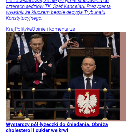
nie zadeklarował, że nie przyjmie ślubowania od
czterech sędziów TK. Szef Kancelarii Prezydenta
wyjaśnił, że kluczem będzie decyzja Trybunału
Konstytucyjnego.
Kraj
Polityka
Opinie i komentarze
Wystarczy pół łyżeczki do śniadania. Obniża
cholesterol i cukier we krwi