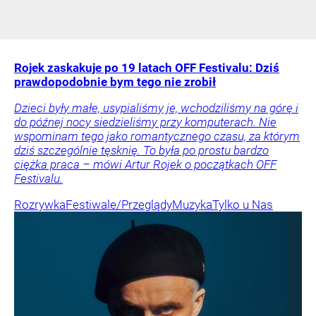
Rojek zaskakuje po 19 latach OFF Festivalu: Dziś
prawdopodobnie bym tego nie zrobił
Dzieci były małe, usypialiśmy je, wchodziliśmy na górę i
do późnej nocy siedzieliśmy przy komputerach. Nie
wspominam tego jako romantycznego czasu, za którym
dziś szczególnie tęsknię. To była po prostu bardzo
ciężka praca – mówi Artur Rojek o początkach OFF
Festivalu.
Rozrywka
Festiwale/Przeglądy
Muzyka
Tylko u Nas