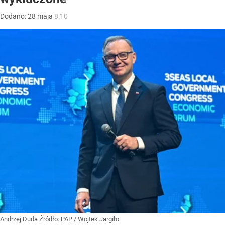
Dodano:
28
maja
8:10
Andrzej Duda
Źródło:
PAP
/
Wojtek Jargiło