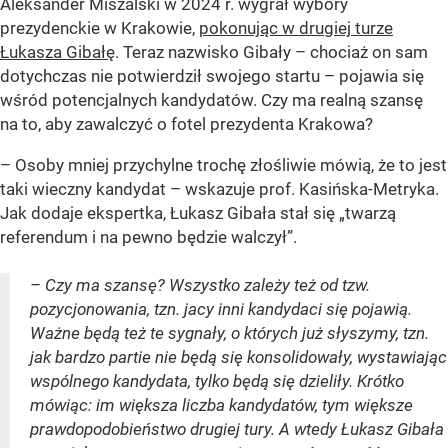
Aleksander Miszalski w 2024 r. wygrał wybory
prezydenckie w Krakowie,
pokonując w drugiej turze
Łukasza Gibałę
. Teraz nazwisko Gibały – chociaż on sam
dotychczas nie potwierdził swojego startu – pojawia się
wśród potencjalnych kandydatów. Czy ma realną szansę
na to, aby zawalczyć o fotel prezydenta Krakowa?
– Osoby mniej przychylne trochę złośliwie mówią, że to jest
taki wieczny kandydat – wskazuje prof. Kasińska-Metryka.
Jak dodaje ekspertka, Łukasz Gibała stał się „twarzą
referendum i na pewno będzie walczył”.
– Czy ma szansę? Wszystko zależy też od tzw.
pozycjonowania, tzn. jacy inni kandydaci się pojawią.
Ważne będą też te sygnały, o których już słyszymy, tzn.
jak bardzo partie nie będą się konsolidowały, wystawiając
wspólnego kandydata, tylko będą się dzieliły. Krótko
mówiąc: im większa liczba kandydatów, tym większe
prawdopodobieństwo drugiej tury. A wtedy Łukasz Gibała