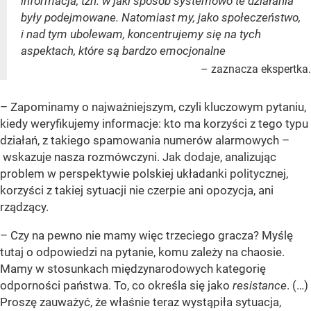
informacja, tzn. w jaki sposób systemowo te działania
były podejmowane. Natomiast my, jako społeczeństwo,
i nad tym ubolewam, koncentrujemy się na tych
aspektach, które są bardzo emocjonalne
– zaznacza ekspertka.
– Zapominamy o najważniejszym, czyli kluczowym pytaniu,
kiedy weryfikujemy informacje: kto ma korzyści z tego typu
działań, z takiego spamowania numerów alarmowych –
wskazuje nasza rozmówczyni. Jak dodaje, analizując
problem w perspektywie polskiej układanki politycznej,
korzyści z takiej sytuacji nie czerpie ani opozycja, ani
rządzący.
– Czy na pewno nie mamy więc trzeciego gracza? Myślę
tutaj o odpowiedzi na pytanie, komu zależy na chaosie.
Mamy w stosunkach międzynarodowych kategorię
odporności państwa. To, co określa się jako
resistance
. (…)
Proszę zauważyć, że właśnie teraz wystąpiła sytuacja,