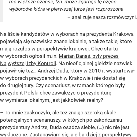
ma większe szanse, tzn. może zgarnąć tę część
wyborców, która w pierwszej turze jest rozproszona
– analizuje nasza rozmówczyni.
Na liście kandydatów w wyborach na prezydenta Krakowa
pojawiają się nazwiska znane lokalnie, a także takie, które
mają rozgłos w perspektywie krajowej. Chęć startu
w wyborach ogłosił m.in.
Marian Banaś, były prezes
Najwyższej Izby Kontroli
. Na nieoficjalnej giełdzie nazwisk
pojawił się też… Andrzej Duda, który w 2010 r. wystartował
w wyborach prezydenckich w Krakowie i nie dostał się
do drugiej tury. Czy scenariusz, w ramach którego były
prezydent Polski chce zawalczyć o prezydenturę
w wymiarze lokalnym, jest jakkolwiek realny?
– To mnie zaskoczyło, ale też znając szeroką skalę
potencjalnych scenariuszy, w których po zakończeniu
prezydentury Andrzej Duda osadza siebie, (…) nic nie jest
wykluczone. Zastanawiam się, ale bardziej z perspektywy