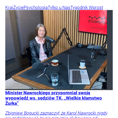
Kraj
Życie
Psychologia
Tylko u Nas
Tygodnik Wprost
Minister Nawrockiego przypomniał swoją
wypowiedź ws. sędziów TK. „Wielkie kłamstwo
Żurka”
Zbigniew Bogucki zaznaczył, że Karol Nawrocki nigdy