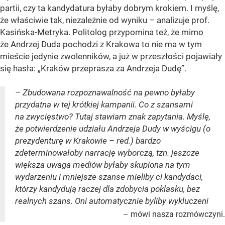
partii, czy ta kandydatura byłaby dobrym krokiem. I myślę,
że właściwie tak, niezależnie od wyniku – analizuje prof.
Kasińska-Metryka. Politolog przypomina też, że mimo
że Andrzej Duda pochodzi z Krakowa to nie ma w tym
mieście jedynie zwolenników, a już w przeszłości pojawiały
się hasła: „Kraków przeprasza za Andrzeja Dudę”.
– Zbudowana rozpoznawalność na pewno byłaby
przydatna w tej krótkiej kampanii. Co z szansami
na zwycięstwo? Tutaj stawiam znak zapytania. Myślę,
że potwierdzenie udziału Andrzeja Dudy w wyścigu (o
prezydenturę w Krakowie – red.) bardzo
zdeterminowałoby narrację wyborczą, tzn. jeszcze
większa uwaga mediów byłaby skupiona na tym
wydarzeniu i mniejsze szanse mieliby ci kandydaci,
którzy kandydują raczej dla zdobycia poklasku, bez
realnych szans. Oni automatycznie byliby wykluczeni
– mówi nasza rozmówczyni.