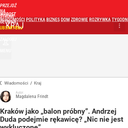
PRZEJDŹ
NA
WPROST
STRONĘ
WIADOMOŚCI
POLITYKA
BIZNES
DOM
ZDROWIE
ROZRYWKA
TYGODN
GŁÓWNĄ
KRAJ
UBSKRYBUJ
ZALOGUJ
MENU
Wiadomości
/
Kraj
Autor:
Magdalena Frindt
Kraków jako „balon próbny”. Andrzej
Duda podejmie rękawicę? „Nic nie jest
wykluczone”