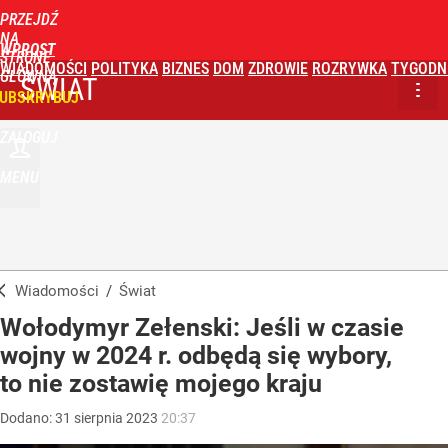
PRZEJDŹ
NA
WPROST
STRONĘ
WIADOMOŚCI
POLITYKA
BIZNES
DOM
ZDROWIE
ROZRYWKA
TYGODN
GŁÓWNĄ
ŚWIAT
UBSKRYBUJ
ZALOGUJ
MENU
Wiadomości
/
Świat
Wołodymyr Zełenski: Jeśli w czasie
wojny w 2024 r. odbędą się wybory,
to nie zostawię mojego kraju
Dodano:
31
sierpnia
2023
20:37