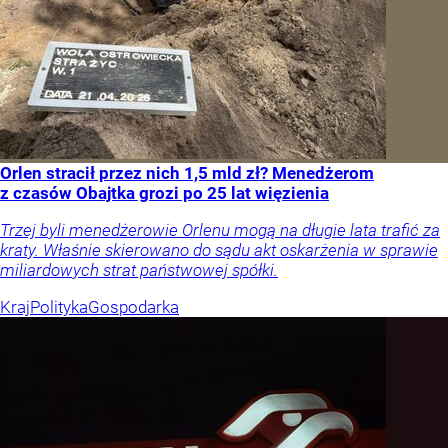
Orlen stracił przez nich 1,5 mld zł? Menedżerom
z czasów Obajtka grozi po 25 lat więzienia
Trzej byli menedżerowie Orlenu mogą na długie lata trafić za
kraty. Właśnie skierowano do sądu akt oskarżenia w sprawie
miliardowych strat państwowej spółki.
Kraj
Polityka
Gospodarka