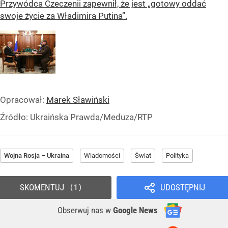
Przywódca Czeczenii zapewnił, że jest „gotowy oddać
swoje życie za Władimira Putina”.
Opracował:
Marek Sławiński
Źródło:
Ukraińska Prawda/Meduza/RTP
Wojna Rosja – Ukraina
Wiadomości
Świat
Polityka
SKOMENTUJ
UDOSTĘPNIJ
1
Obserwuj nas
w
Google News