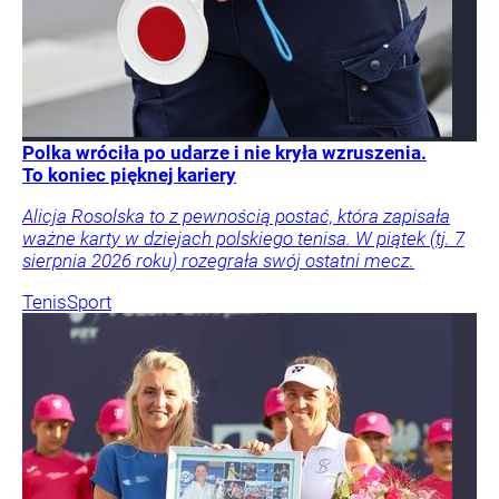
Polka wróciła po udarze i nie kryła wzruszenia.
To koniec pięknej kariery
Alicja Rosolska to z pewnością postać, która zapisała
ważne karty w dziejach polskiego tenisa. W piątek (tj. 7
sierpnia 2026 roku) rozegrała swój ostatni mecz.
Tenis
Sport