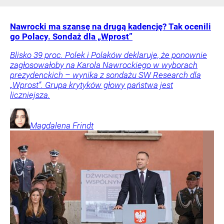
Nawrocki ma szansę na drugą kadencję? Tak ocenili
go Polacy. Sondaż dla „Wprost”
Blisko 39 proc. Polek i Polaków deklaruje, że ponownie
zagłosowałoby na Karola Nawrockiego w wyborach
prezydenckich – wynika z sondażu SW Research dla
„Wprost”. Grupa krytyków głowy państwa jest
liczniejsza.
Magdalena
Frindt