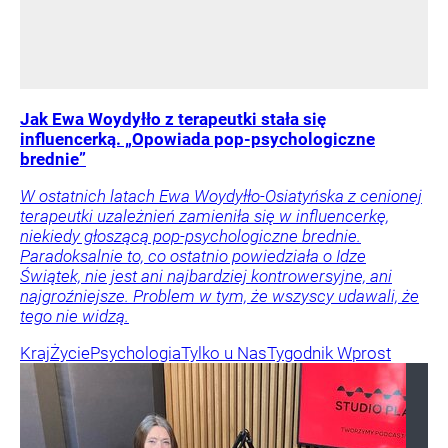
Jak Ewa Woydyłło z terapeutki stała się
influencerką. „Opowiada pop-psychologiczne
brednie”
W ostatnich latach Ewa Woydyłło-Osiatyńska z cenionej
terapeutki uzależnień zamieniła się w influencerkę,
niekiedy głoszącą pop-psychologiczne brednie.
Paradoksalnie to, co ostatnio powiedziała o Idze
Świątek, nie jest ani najbardziej kontrowersyjne, ani
najgroźniejsze. Problem w tym, że wszyscy udawali, że
tego nie widzą.
Kraj
Życie
Psychologia
Tylko u Nas
Tygodnik Wprost