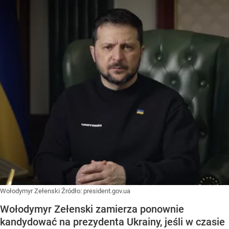
Wołodymyr Zełenski
Źródło:
president.gov.ua
Wołodymyr Zełenski zamierza ponownie
kandydować na prezydenta Ukrainy, jeśli w czasie