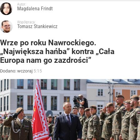
Autor:
Magdalena Frindt
Współpraca:
Tomasz Stankiewicz
Wrze po roku Nawrockiego.
„Największa hańba” kontra „Cała
Europa nam go zazdrości”
Dodano:
wczoraj
5:15