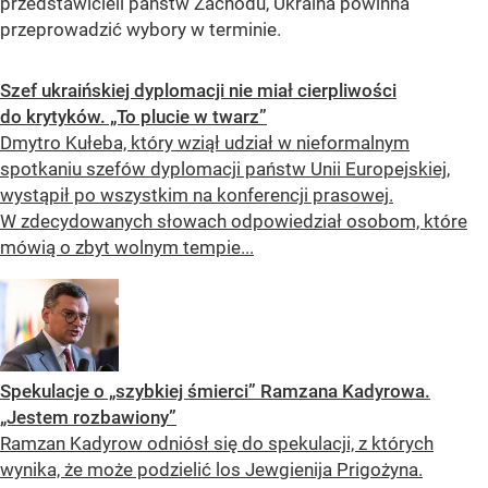
przedstawicieli państw Zachodu, Ukraina powinna
przeprowadzić wybory w terminie.
Szef ukraińskiej dyplomacji nie miał cierpliwości
do krytyków. „To plucie w twarz”
Dmytro Kułeba, który wziął udział w nieformalnym
spotkaniu szefów dyplomacji państw Unii Europejskiej,
wystąpił po wszystkim na konferencji prasowej.
W zdecydowanych słowach odpowiedział osobom, które
mówią o zbyt wolnym tempie...
Spekulacje o „szybkiej śmierci” Ramzana Kadyrowa.
„Jestem rozbawiony”
Ramzan Kadyrow odniósł się do spekulacji, z których
wynika, że może podzielić los Jewgienija Prigożyna.