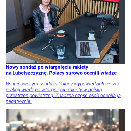
Nowy sondaż po wtargnięciu rakiety
na Lubelszczyznę. Polacy surowo ocenili władze
W najnowszym sondażu Polacy wypowiedzieli się ws.
reakcji władz po wtargnięciu rakiety w polską
przestrzeń powietrzną. Znaczna część osób oceniła ją
negatywnie.