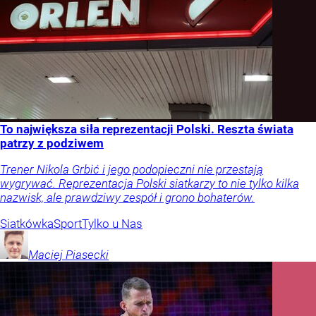
To największa siła reprezentacji Polski. Reszta świata
patrzy z podziwem
Trener Nikola Grbić i jego podopieczni nie przestają
wygrywać. Reprezentacja Polski siatkarzy to nie tylko kilka
nazwisk, ale prawdziwy zespół i grono bohaterów.
Siatkówka
Sport
Tylko u Nas
Maciej
Piasecki