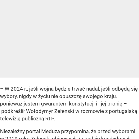
– W 2024 r., jeśli wojna będzie trwać nadal, jeśli odbędą się
wybory, nigdy w życiu nie opuszczę swojego kraju,
ponieważ jestem gwarantem konstytucji i i jej bronię –
podkreślił Wołodymyr Zełenski w rozmowie z portugalską
telewizją publiczną RTP.
Niezależny portal Meduza przypomina, że przed wyborami
w 2019 roku Zełenski obiecywał, że będzie kandydował