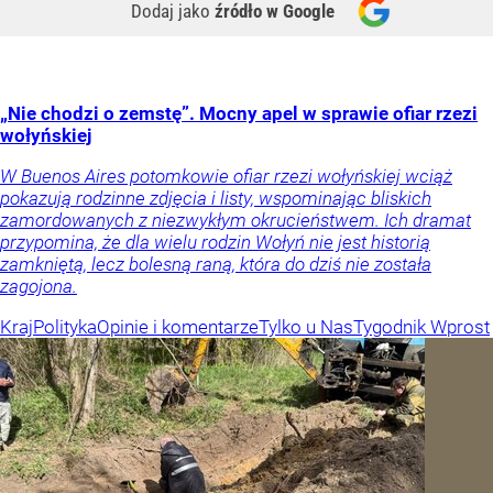
Dodaj jako
źródło w Google
„Nie chodzi o zemstę”. Mocny apel w sprawie ofiar rzezi
wołyńskiej
W Buenos Aires potomkowie ofiar rzezi wołyńskiej wciąż
pokazują rodzinne zdjęcia i listy, wspominając bliskich
zamordowanych z niezwykłym okrucieństwem. Ich dramat
przypomina, że dla wielu rodzin Wołyń nie jest historią
zamkniętą, lecz bolesną raną, która do dziś nie została
zagojona.
Kraj
Polityka
Opinie i komentarze
Tylko u Nas
Tygodnik Wprost