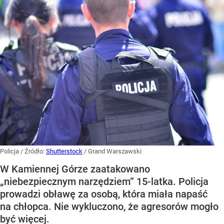
Policja
/ Źródło:
Shutterstock
/
Grand Warszawski
W Kamiennej Górze zaatakowano
„niebezpiecznym narzędziem” 15-latka. Policja
prowadzi obławę za osobą, która miała napaść
na chłopca. Nie wykluczono, że agresorów mogło
być więcej.