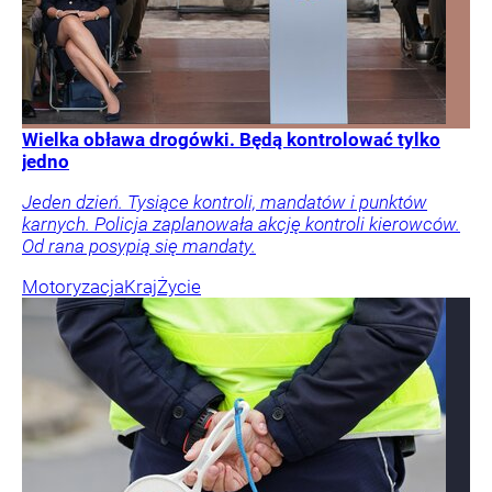
Wielka obława drogówki. Będą kontrolować tylko
jedno
Jeden dzień. Tysiące kontroli, mandatów i punktów
karnych. Policja zaplanowała akcję kontroli kierowców.
Od rana posypią się mandaty.
Motoryzacja
Kraj
Życie