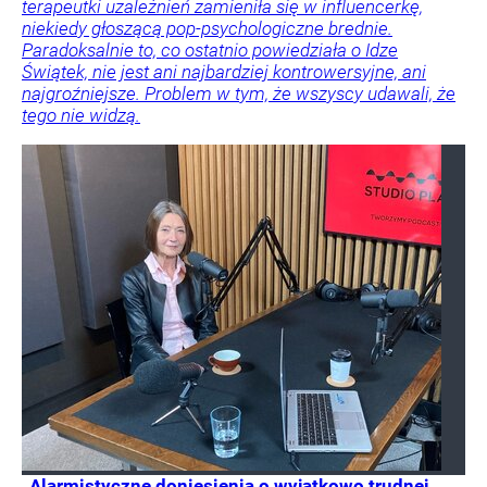
terapeutki uzależnień zamieniła się w influencerkę,
niekiedy głoszącą pop-psychologiczne brednie.
Paradoksalnie to, co ostatnio powiedziała o Idze
Świątek, nie jest ani najbardziej kontrowersyjne, ani
najgroźniejsze. Problem w tym, że wszyscy udawali, że
tego nie widzą.
„Alarmistyczne doniesienia o wyjątkowo trudnej