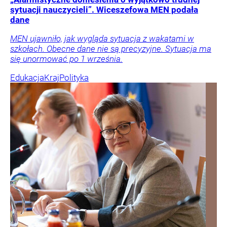
sytuacji nauczycieli”. Wiceszefowa MEN podała
dane
MEN ujawniło, jak wygląda sytuacja z wakatami w
szkołach. Obecne dane nie są precyzyjne. Sytuacja ma
się unormować po 1 września.
Edukacja
Kraj
Polityka