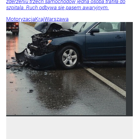
zderzeniu trzech samochodów jedna osoba trafiła do
szpitala. Ruch odbywa się pasem awaryjnym.
Motoryzacja
Kraj
Warszawa