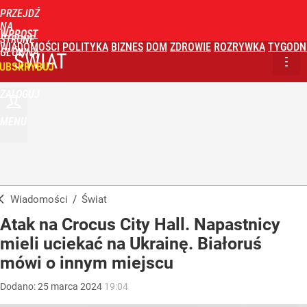
PRZEJDŹ
NA
WPROST
STRONĘ
WIADOMOŚCI
POLITYKA
BIZNES
DOM
ZDROWIE
ROZRYWKA
TYGODN
GŁÓWNĄ
ŚWIAT
UBSKRYBUJ
ZALOGUJ
MENU
Wiadomości
/
Świat
Atak na Crocus City Hall. Napastnicy
mieli uciekać na Ukrainę. Białoruś
mówi o innym miejscu
Dodano:
25
marca
2024
19:04