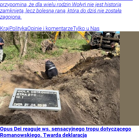
przypomina, że dla wielu rodzin Wołyń nie jest historią
zamkniętą, lecz bolesną raną, która do dziś nie została
zagojona.
Kraj
Polityka
Opinie i komentarze
Tylko u Nas
Opus Dei reaguje ws. sensacyjnego tropu dotyczącego
Romanowskiego. Twarda deklaracja