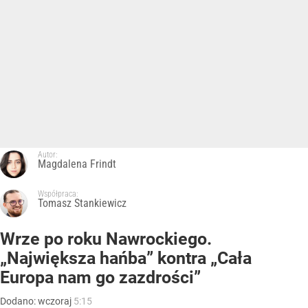
Autor:
Magdalena Frindt
Współpraca:
Tomasz Stankiewicz
Wrze po roku Nawrockiego.
„Największa hańba” kontra „Cała
Europa nam go zazdrości”
Dodano:
wczoraj
5:15