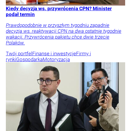
Kiedy decyzja ws. przywrócenia CPN? Minister
podał termin
Prawdopodobnie w przyszłym tygodniu zapadnie
decyzja ws. reaktywacji CPN na dwa ostatnie tygodnie
wakacji. Przywrócenia pakietu chce dwie trzecie
Polaków.
Twój portfel
Finanse i inwestycje
Firmy i
rynki
Gospodarka
Motoryzacja