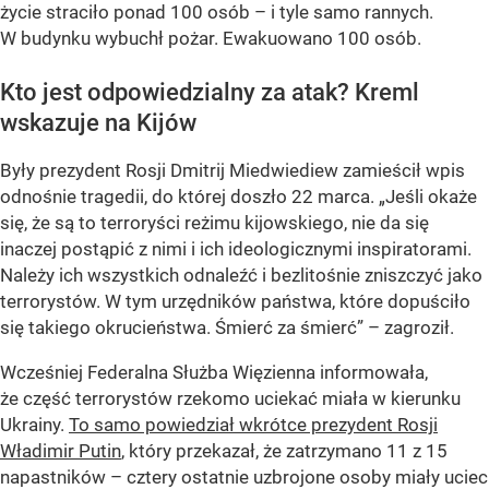
życie straciło ponad 100 osób – i tyle samo rannych.
W budynku wybuchł pożar. Ewakuowano 100 osób.
Kto jest odpowiedzialny za atak? Kreml
wskazuje na Kijów
Były prezydent Rosji Dmitrij Miedwiediew zamieścił wpis
odnośnie tragedii, do której doszło 22 marca. „Jeśli okaże
się, że są to terroryści reżimu kijowskiego, nie da się
inaczej postąpić z nimi i ich ideologicznymi inspiratorami.
Należy ich wszystkich odnaleźć i bezlitośnie zniszczyć jako
terrorystów. W tym urzędników państwa, które dopuściło
się takiego okrucieństwa. Śmierć za śmierć” – zagroził.
Wcześniej Federalna Służba Więzienna informowała,
że część terrorystów rzekomo uciekać miała w kierunku
Ukrainy.
To samo powiedział wkrótce prezydent Rosji
Władimir Putin
, który przekazał, że zatrzymano 11 z 15
napastników – cztery ostatnie uzbrojone osoby miały uciec