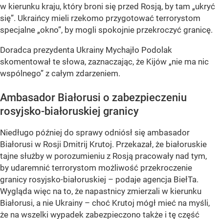
w kierunku kraju, który broni się przed Rosją, by tam „ukryć
się”. Ukraińcy mieli rzekomo przygotować terrorystom
specjalne „okno”, by mogli spokojnie przekroczyć granicę.
Doradca prezydenta Ukrainy Mychajło Podolak
skomentował te słowa, zaznaczając, że Kijów „nie ma nic
wspólnego” z całym zdarzeniem.
Ambasador Białorusi o zabezpieczeniu
rosyjsko-białoruskiej granicy
Niedługo później do sprawy odniósł się ambasador
Białorusi w Rosji Dmitrij Krutoj. Przekazał, że białoruskie
tajne służby w porozumieniu z Rosją pracowały nad tym,
by udaremnić terrorystom możliwość przekroczenie
granicy rosyjsko-białoruskiej – podaje agencja BiełTa.
Wygląda więc na to, że napastnicy zmierzali w kierunku
Białorusi, a nie Ukrainy – choć Krutoj mógł mieć na myśli,
że na wszelki wypadek zabezpieczono także i tę część