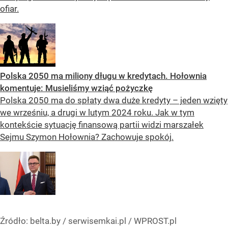
ofiar.
Polska 2050 ma miliony długu w kredytach. Hołownia
komentuje: Musieliśmy wziąć pożyczkę
Polska 2050 ma do spłaty dwa duże kredyty – jeden wzięty
we wrześniu, a drugi w lutym 2024 roku. Jak w tym
kontekście sytuację finansową partii widzi marszałek
Sejmu Szymon Hołownia? Zachowuje spokój.
Źródło:
belta.by / serwisemkai.pl / WPROST.pl