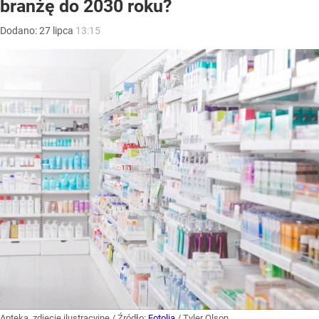
branżę do 2030 roku?
Dodano:
27
lipca
13:15
Apteka, zdjęcie ilustracyjne
/ Źródło:
Fotolia
/
Tyler Olson