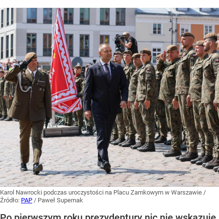
Karol Nawrocki podczas uroczystości na Placu Zamkowym w Warszawie
/
Źródło:
PAP
/
Paweł Supernak
Po pierwszym roku prezydentury nic nie wskazuje