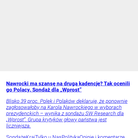
Nawrocki ma szansę na drugą kadencję? Tak ocenili
go Polacy. Sondaż dla „Wprost”
Blisko 39 proc. Polek i Polaków deklaruje, że ponownie
zagłosowałoby na Karola Nawrockiego w wyborach
prezydenckich – wynika z sondażu SW Research dla
„Wprost”. Grupa krytyków głowy państwa jest
liczniejsza.
Sondaże
Kraj
Tylko u Nas
Polityka
Opinie i komentarze