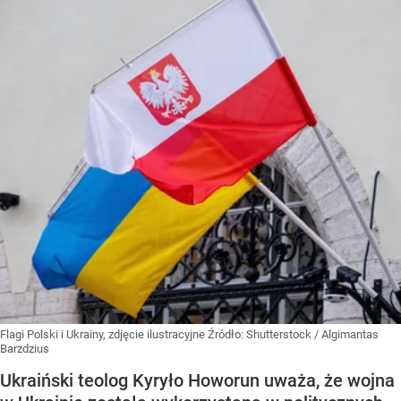
Flagi Polski i Ukrainy, zdjęcie ilustracyjne
Źródło:
Shutterstock
/
Algimantas
Barzdzius
Ukraiński teolog Kyryło Howorun uważa, że wojna