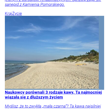
sanepid z Kamienia Pomorskiego.
Kraj
Życie
Naukowcy porównali 3 rodzaje kawy. Ta najmocniej
wiązała się z dłuższym życiem
Myślisz, że to zwykła „mała czarna”? Ta kawa najsilniej