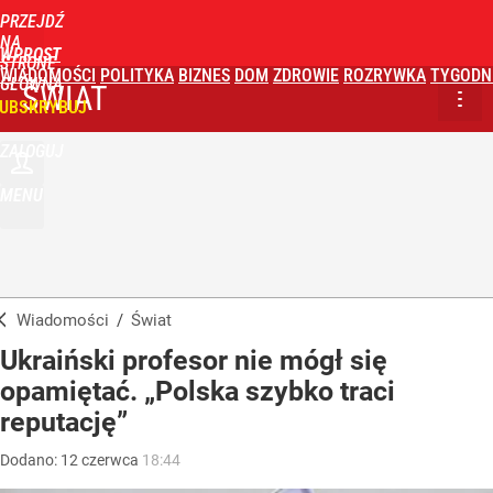
PRZEJDŹ
NA
WPROST
STRONĘ
WIADOMOŚCI
POLITYKA
BIZNES
DOM
ZDROWIE
ROZRYWKA
TYGODN
GŁÓWNĄ
ŚWIAT
UBSKRYBUJ
ZALOGUJ
MENU
Wiadomości
/
Świat
Ukraiński profesor nie mógł się
opamiętać. „Polska szybko traci
reputację”
Dodano:
12
czerwca
18:44