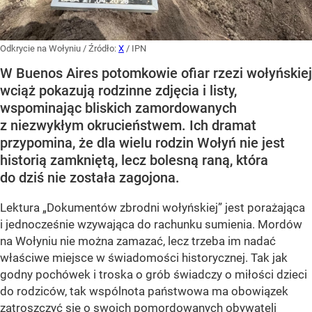
Odkrycie na Wołyniu
/ Źródło:
X
/
IPN
W Buenos Aires potomkowie ofiar rzezi wołyńskiej
wciąż pokazują rodzinne zdjęcia i listy,
wspominając bliskich zamordowanych
z niezwykłym okrucieństwem. Ich dramat
przypomina, że dla wielu rodzin Wołyń nie jest
historią zamkniętą, lecz bolesną raną, która
do dziś nie została zagojona.
Lektura „Dokumentów zbrodni wołyńskiej” jest porażająca
i jednocześnie wzywająca do rachunku sumienia. Mordów
na Wołyniu nie można zamazać, lecz trzeba im nadać
właściwe miejsce w świadomości historycznej. Tak jak
godny pochówek i troska o grób świadczy o miłości dzieci
do rodziców, tak wspólnota państwowa ma obowiązek
zatroszczyć się o swoich pomordowanych obywateli