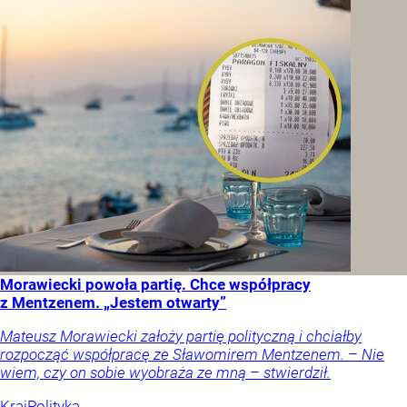
Morawiecki powoła partię. Chce współpracy
z Mentzenem. „Jestem otwarty”
Mateusz Morawiecki założy partię polityczną i chciałby
rozpocząć współpracę ze Sławomirem Mentzenem. – Nie
wiem, czy on sobie wyobraża ze mną – stwierdził.
Kraj
Polityka