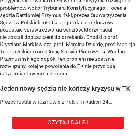
Przyjęcie ślubowania od Sławomira Patyry nie rozwiązuje
problemów wokół Trybunału Konstytucyjnego – ocenia
sędzia Bartłomiej Przymusiński, prezes Stowarzyszenia
Sędziów Polskich Iustitia. Jego zdaniem kluczowa
pozostaje sprawa czworga sędziów, którzy nadal
nie zostali dopuszczeni do orzekania. Chodzi o prof.
Krystiana Markiewicza, prof. Marcina Dziurdę, prof. Macieja
Taborowskiego oraz Annę Korwin-Piotrowską. Według
Przymusińskiego dopóki ten problem nie zostanie
rozwiązany, kolejne powołania do TK nie przyniosą
natychmiastowego przełomu.
Jeden nowy sędzia nie kończy kryzysu w TK
Prezes Iustitii w rozmowie z Polskim Radiem24...
CZYTAJ DALEJ