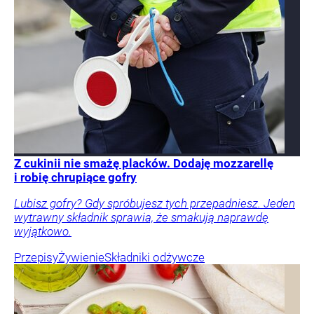
Z cukinii nie smażę placków. Dodaję mozzarellę
i robię chrupiące gofry
Lubisz gofry? Gdy spróbujesz tych przepadniesz. Jeden
wytrawny składnik sprawia, że smakują naprawdę
wyjątkowo.
Przepisy
Żywienie
Składniki odżywcze