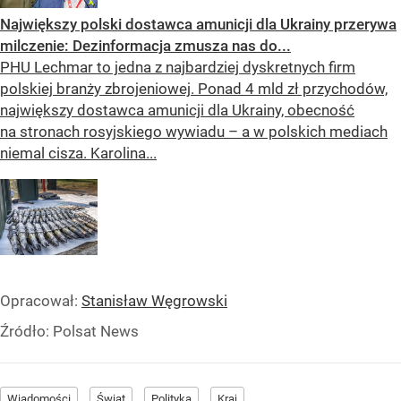
Największy polski dostawca amunicji dla Ukrainy przerywa
milczenie: Dezinformacja zmusza nas do...
PHU Lechmar to jedna z najbardziej dyskretnych firm
polskiej branży zbrojeniowej. Ponad 4 mld zł przychodów,
największy dostawca amunicji dla Ukrainy, obecność
na stronach rosyjskiego wywiadu – a w polskich mediach
niemal cisza. Karolina...
Opracował:
Stanisław Węgrowski
Źródło:
Polsat News
Wiadomości
Świat
Polityka
Kraj