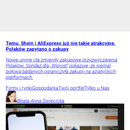
Temu, Shein i AliExpress już nie takie atrakcyjne.
Polaków zapytano o zakupy
Nowe unijne cła zmieniły zakupowe przyzwyczajenia
Polaków. Sondaż dla „Wprost” pokazuje, że niemal
połowa badanych ograniczyła zakupy na azjatyckich
platformach.
Firmy i rynki
Gospodarka
Twój portfel
Tylko u Nas
Beata Anna
Święcicka