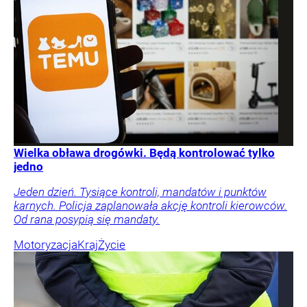
Wielka obława drogówki. Będą kontrolować tylko
jedno
Jeden dzień. Tysiące kontroli, mandatów i punktów
karnych. Policja zaplanowała akcję kontroli kierowców.
Od rana posypią się mandaty.
Motoryzacja
Kraj
Życie