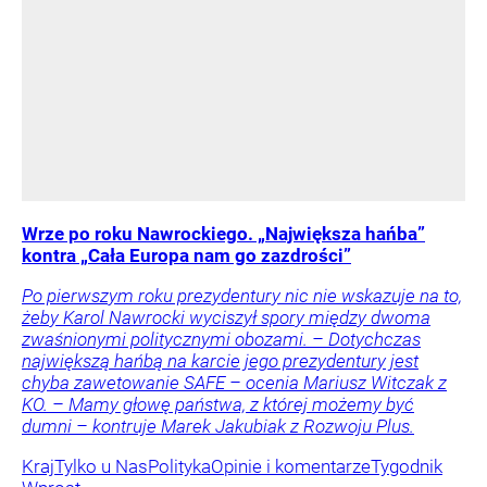
Wrze po roku Nawrockiego. „Największa hańba”
kontra „Cała Europa nam go zazdrości”
Po pierwszym roku prezydentury nic nie wskazuje na to,
żeby Karol Nawrocki wyciszył spory między dwoma
zwaśnionymi politycznymi obozami. – Dotychczas
największą hańbą na karcie jego prezydentury jest
chyba zawetowanie SAFE – ocenia Mariusz Witczak z
KO. – Mamy głowę państwa, z której możemy być
dumni – kontruje Marek Jakubiak z Rozwoju Plus.
Kraj
Tylko u Nas
Polityka
Opinie i komentarze
Tygodnik