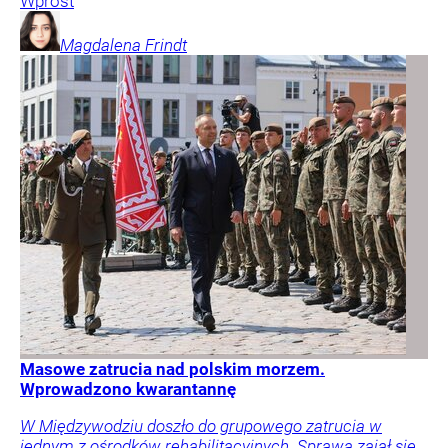
Wprost
Magdalena
Frindt
Masowe zatrucia nad polskim morzem.
Wprowadzono kwarantannę
W Międzywodziu doszło do grupowego zatrucia w
jednym z ośrodków rehabilitacyjnych. Sprawą zajął się