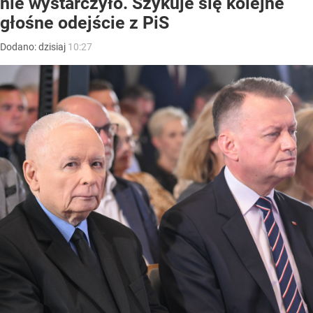
nie wystarczyło. Szykuje się kolejne
głośne odejście z PiS
Dodano:
dzisiaj
10:27