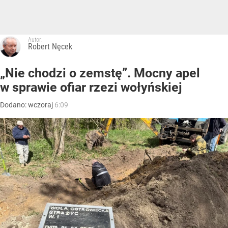
Autor:
Robert Nęcek
„Nie chodzi o zemstę”. Mocny apel
w sprawie ofiar rzezi wołyńskiej
Dodano:
wczoraj
6:09