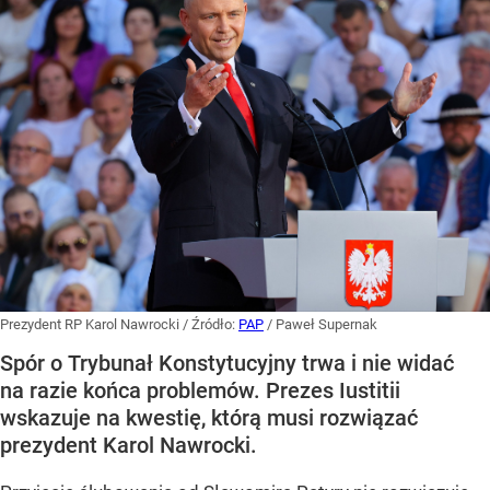
Prezydent RP Karol Nawrocki
/ Źródło:
PAP
/
Paweł Supernak
Spór o Trybunał Konstytucyjny trwa i nie widać
na razie końca problemów. Prezes Iustitii
wskazuje na kwestię, którą musi rozwiązać
prezydent Karol Nawrocki.