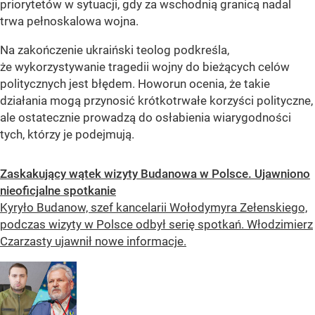
priorytetów w sytuacji, gdy za wschodnią granicą nadal
trwa pełnoskalowa wojna.
Na zakończenie ukraiński teolog podkreśla,
że wykorzystywanie tragedii wojny do bieżących celów
politycznych jest błędem. Howorun ocenia, że takie
działania mogą przynosić krótkotrwałe korzyści polityczne,
ale ostatecznie prowadzą do osłabienia wiarygodności
tych, którzy je podejmują.
Zaskakujący wątek wizyty Budanowa w Polsce. Ujawniono
nieoficjalne spotkanie
Kyryło Budanow, szef kancelarii Wołodymyra Zełenskiego,
podczas wizyty w Polsce odbył serię spotkań. Włodzimierz
Czarzasty ujawnił nowe informacje.