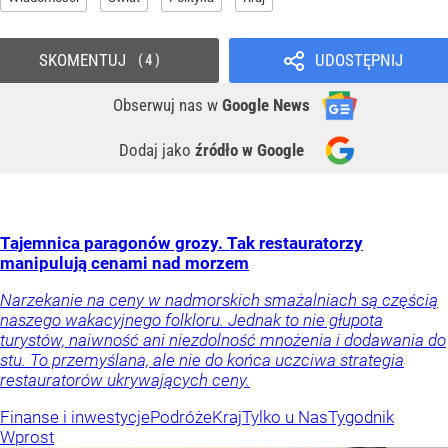
SKOMENTUJ
UDOSTĘPNIJ
4
Obserwuj nas
w
Google News
Dodaj jako
źródło w Google
Tajemnica paragonów grozy. Tak restauratorzy
manipulują cenami nad morzem
Narzekanie na ceny w nadmorskich smażalniach są częścią
naszego wakacyjnego folkloru. Jednak to nie głupota
turystów, naiwność ani niezdolność mnożenia i dodawania do
stu. To przemyślana, ale nie do końca uczciwa strategia
restauratorów ukrywających ceny.
Finanse i inwestycje
Podróże
Kraj
Tylko u Nas
Tygodnik
Wprost