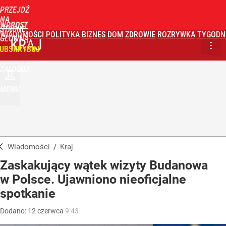
PRZEJDŹ
NA
WPROST
STRONĘ
WIADOMOŚCI
POLITYKA
BIZNES
DOM
ZDROWIE
ROZRYWKA
TYGODN
GŁÓWNĄ
KRAJ
UBSKRYBUJ
ZALOGUJ
MENU
Wiadomości
/
Kraj
Zaskakujący wątek wizyty Budanowa
w Polsce. Ujawniono nieoficjalne
spotkanie
Dodano:
12
czerwca
9:43