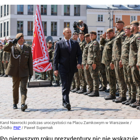
Karol Nawrocki podczas uroczystości na Placu Zamkowym w Warszawie
/
Źródło:
PAP
/
Paweł Supernak
Po pierwszym roku prezydentury nic nie wskazuje