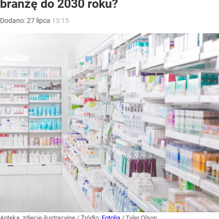
branżę do 2030 roku?
Dodano:
27
lipca
13:15
Apteka, zdjęcie ilustracyjne
/ Źródło:
Fotolia
/
Tyler Olson