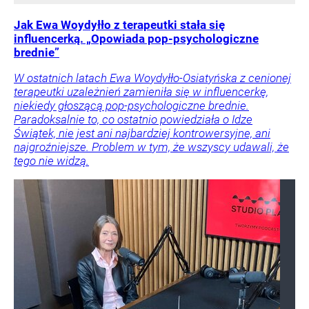
Jak Ewa Woydyłło z terapeutki stała się
influencerką. „Opowiada pop-psychologiczne
brednie”
W ostatnich latach Ewa Woydyłło-Osiatyńska z cenionej
terapeutki uzależnień zamieniła się w influencerkę,
niekiedy głoszącą pop-psychologiczne brednie.
Paradoksalnie to, co ostatnio powiedziała o Idze
Świątek, nie jest ani najbardziej kontrowersyjne, ani
najgroźniejsze. Problem w tym, że wszyscy udawali, że
tego nie widzą.