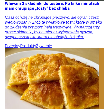
Wlewam 3 składniki do tostera. Po kilku minutach
mam chrupiące „tosty” bez chleba
Masz ochotę na chrupiące pieczywo, ale ograniczasz
węglowodany? Zrób te wyjątkowe tosty, które w smaku
do złudzenia przypominają tradycyjne. Wystarczą trzy
proste składniki, by na talerzu wylądowała pyszna,
sycąca przekąska, która nie obciąża żołądka.
Przepisy
Produkty
Żywienie