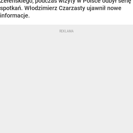
Zełenskiego, podczas wizyty w Polsce odbył serię
spotkań. Włodzimierz Czarzasty ujawnił nowe
informacje.