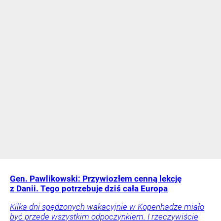
Gen. Pawlikowski: Przywiozłem cenną lekcję
z Danii. Tego potrzebuje dziś cała Europa
Kilka dni spędzonych wakacyjnie w Kopenhadze miało
być przede wszystkim odpoczynkiem. I rzeczywiście