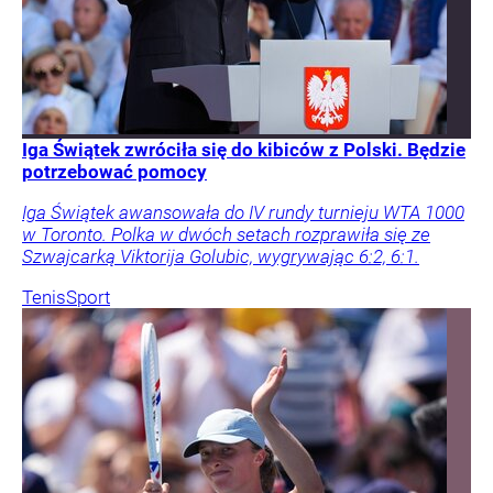
Iga Świątek zwróciła się do kibiców z Polski. Będzie
potrzebować pomocy
Iga Świątek awansowała do IV rundy turnieju WTA 1000
w Toronto. Polka w dwóch setach rozprawiła się ze
Szwajcarką Viktorija Golubic, wygrywając 6:2, 6:1.
Tenis
Sport