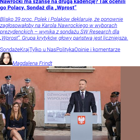
Nawrocki ma szansę na drugą kadencję? Tak ocenili
go Polacy. Sondaż dla „Wprost”
Blisko 39 proc. Polek i Polaków deklaruje, że ponownie
zagłosowałoby na Karola Nawrockiego w wyborach
prezydenckich – wynika z sondażu SW Research dla
„Wprost”. Grupa krytyków głowy państwa jest liczniejsza.
Sondaże
Kraj
Tylko u Nas
Polityka
Opinie i komentarze
Magdalena
Frindt