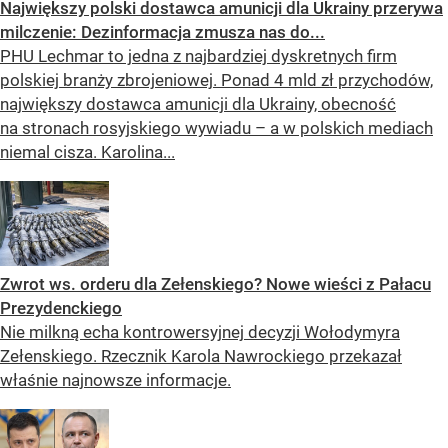
Największy polski dostawca amunicji dla Ukrainy przerywa
milczenie: Dezinformacja zmusza nas do...
PHU Lechmar to jedna z najbardziej dyskretnych firm
polskiej branży zbrojeniowej. Ponad 4 mld zł przychodów,
największy dostawca amunicji dla Ukrainy, obecność
na stronach rosyjskiego wywiadu – a w polskich mediach
niemal cisza. Karolina...
Zwrot ws. orderu dla Zełenskiego? Nowe wieści z Pałacu
Prezydenckiego
Nie milkną echa kontrowersyjnej decyzji Wołodymyra
Zełenskiego. Rzecznik Karola Nawrockiego przekazał
właśnie najnowsze informacje.