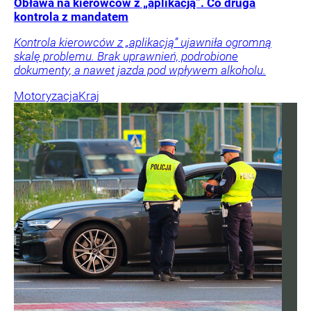
Obława na kierowców z „aplikacją”. Co druga
kontrola z mandatem
Kontrola kierowców z „aplikacją” ujawniła ogromną
skalę problemu. Brak uprawnień, podrobione
dokumenty, a nawet jazda pod wpływem alkoholu.
Motoryzacja
Kraj