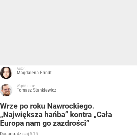
Autor:
Magdalena Frindt
Współpraca:
Tomasz Stankiewicz
Wrze po roku Nawrockiego.
„Największa hańba” kontra „Cała
Europa nam go zazdrości”
Dodano:
dzisiaj
5:15