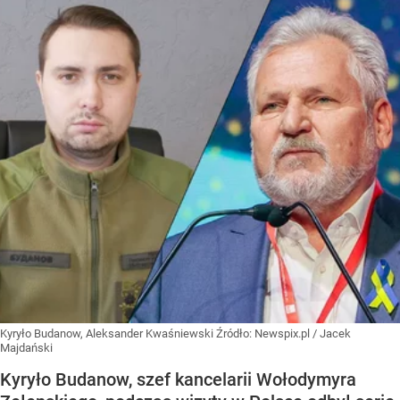
Kyryło Budanow, Aleksander Kwaśniewski
Źródło:
Newspix.pl
/
Jacek
Majdański
Kyryło Budanow, szef kancelarii Wołodymyra