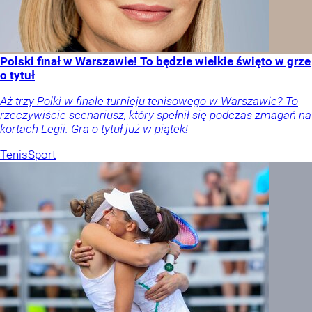
Polski finał w Warszawie! To będzie wielkie święto w grze
o tytuł
Aż trzy Polki w finale turnieju tenisowego w Warszawie? To
rzeczywiście scenariusz, który spełnił się podczas zmagań na
kortach Legii. Gra o tytuł już w piątek!
Tenis
Sport