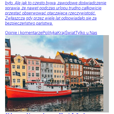
było. Ale jak to często bywa, zawodowe doświadczenie
sprawia, że nawet podczas urlopu trudno całkowicie
przestać obserwować otaczającą rzeczywistość.
Zwłaszcza gdy przez wiele lat odpowiadało się za
bezpieczeństwo państwa.
Opinie i komentarze
Polityka
Kraj
Świat
Tylko u Nas