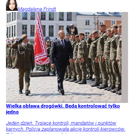
Magdalena
Frindt
Wielka obława drogówki. Będą kontrolować tylko
jedno
Jeden dzień. Tysiące kontroli, mandatów i punktów
karnych. Policja zaplanowała akcję kontroli kierowców.