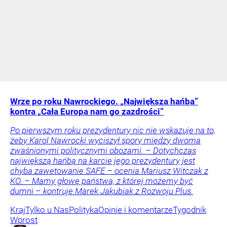
Wrze po roku Nawrockiego. „Największa hańba”
kontra „Cała Europa nam go zazdrości”
Po pierwszym roku prezydentury nic nie wskazuje na to,
żeby Karol Nawrocki wyciszył spory między dwoma
zwaśnionymi politycznymi obozami. – Dotychczas
największą hańbą na karcie jego prezydentury jest
chyba zawetowanie SAFE – ocenia Mariusz Witczak z
KO. – Mamy głowę państwa, z której możemy być
dumni – kontruje Marek Jakubiak z Rozwoju Plus.
Kraj
Tylko u Nas
Polityka
Opinie i komentarze
Tygodnik
Wprost