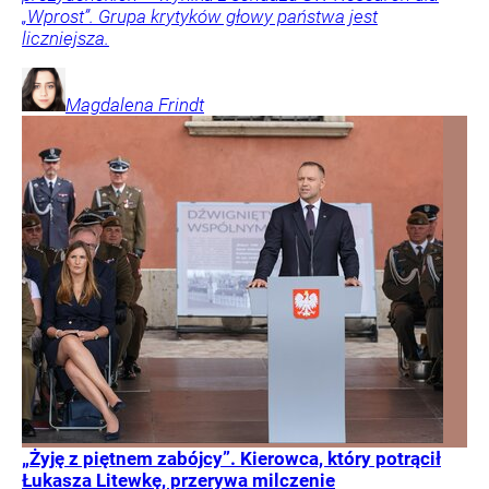
„Wprost”. Grupa krytyków głowy państwa jest
liczniejsza.
Magdalena
Frindt
„Żyję z piętnem zabójcy”. Kierowca, który potrącił
Łukasza Litewkę, przerywa milczenie