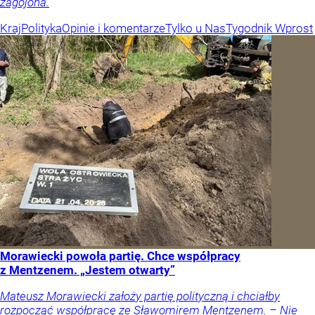
zagojona.
Kraj
Polityka
Opinie i komentarze
Tylko u Nas
Tygodnik Wprost
Morawiecki powoła partię. Chce współpracy
z Mentzenem. „Jestem otwarty”
Mateusz Morawiecki założy partię polityczną i chciałby
rozpocząć współpracę ze Sławomirem Mentzenem. – Nie