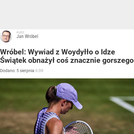
Autor:
Jan Wróbel
Wróbel: Wywiad z Woydyłło o Idze
Świątek obnażył coś znacznie gorszego
Dodano:
5
sierpnia
6:08