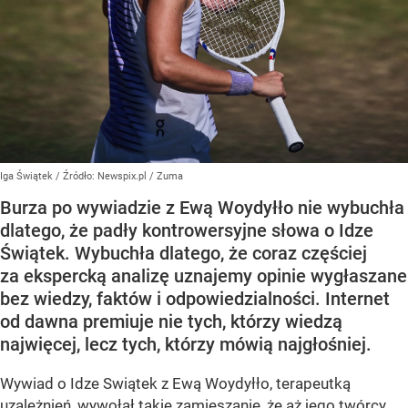
Iga Świątek
/ Źródło:
Newspix.pl
/
Zuma
Burza po wywiadzie z Ewą Woydyłło nie wybuchła
dlatego, że padły kontrowersyjne słowa o Idze
Świątek. Wybuchła dlatego, że coraz częściej
za ekspercką analizę uznajemy opinie wygłaszane
bez wiedzy, faktów i odpowiedzialności. Internet
od dawna premiuje nie tych, którzy wiedzą
najwięcej, lecz tych, którzy mówią najgłośniej.
Wywiad o Idze Swiątek z Ewą Woydyłło, terapeutką
uzależnień, wywołał takie zamieszanie, że aż jego twórcy