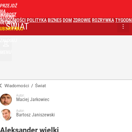
PRZEJDŹ
NA
WPROST
STRONĘ
WIADOMOŚCI
POLITYKA
BIZNES
DOM
ZDROWIE
ROZRYWKA
TYGODN
GŁÓWNĄ
ŚWIAT
UBSKRYBUJ
ZALOGUJ
MENU
Wiadomości
/
Świat
Autor:
Maciej Jarkowiec
Autor:
Bartosz Janiszewski
Aleksander wielki