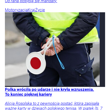
Od rana posypią się mandaty.
Motoryzacja
Kraj
Życie
Polka wróciła po udarze i nie kryła wzruszenia.
To koniec pięknej kariery
Alicja Rosolska to z pewnością postać, która zapisała
ważne karty w dziejach polskiego tenisa. W piątek (tj. 7