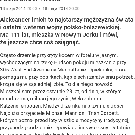
18
maja
2014
20:00
/
18
maja
2014
20:00
Aleksander Imich to najstarszy mężczyzna świata
i ostatni weteran wojny polsko-bolszewickiej.
Ma 111 lat, mieszka w Nowym Jorku i mówi,
że jeszcze chce coś osiągnąć.
Często drzemie przykryty kocem w fotelu w jasnym,
wychodzącym na rzekę Hudson pokoju mieszkania przy
305 West End Avenue na Manhattanie. Opiekunka, która
pomaga mu przy posiłkach, kąpielach i załatwianiu potrzeb,
krząta się w sąsiedniej izbie. To dla niego nowość.
Mieszkał sam przez ostatnie 28 lat, od dnia, w którym
umarła żona, miłość jego życia, Wela z domu
Katzenellenbogen. Między drzemkami przyjmuje gości.
Najbliżsi przyjaciele Michael Mannion i Trish Corbett,
których poznał przed laty w szkole medycyny tradycyjnej,
przychodzą codziennie. Opowiada im swoje sny. Ostatnio
śni częściej niż kiedykolwiek. Na początku maja do jego