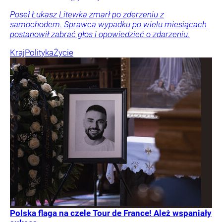
Poseł Łukasz Litewka zmarł po zderzeniu z
samochodem. Sprawca wypadku po wielu miesiącach
postanowił zabrać głos i opowiedzieć o zdarzeniu.
Kraj
Polityka
Życie
Polska flaga na czele Tour de France! Ależ wspaniały