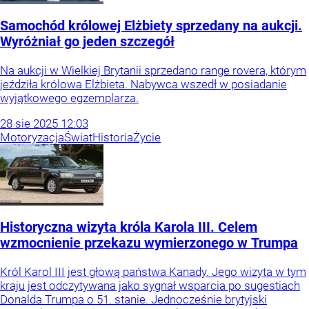
Samochód królowej Elżbiety sprzedany na aukcji.
Wyróżniał go jeden szczegół
Na aukcji w Wielkiej Brytanii sprzedano range rovera, którym
jeździła królowa Elżbieta. Nabywca wszedł w posiadanie
wyjątkowego egzemplarza.
28
sie
2025
12:03
Motoryzacja
Świat
Historia
Życie
Historyczna wizyta króla Karola III. Celem
wzmocnienie przekazu wymierzonego w Trumpa
Król Karol III jest głową państwa Kanady. Jego wizyta w tym
kraju jest odczytywana jako sygnał wsparcia po sugestiach
Donalda Trumpa o 51. stanie. Jednocześnie brytyjski