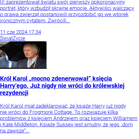
III zaprezentował światu swój pierwszy pokoronacyjny
portret, który wzbudził skrajne emocje. Aktywiści walczący
o prawa zwierząt postanowili przyozdobić go we wtorek
ironicznym cytatem. Zwrócili...
11
cze
2024
17:34
Świat
Życie
Król Karol „mocno zdenerwował” księcia
Harry’ego. Już nigdy nie wróci do królewskiej
rezydencji
Król Karol miał zadeklarować, że książę Harry już nigdy
nie wróci do Frogmore Cottage. To rozwiązuje kilka
problemów z księciem Andrzejem oraz księciem Williamem
i Kate Middleton. Książę Sussex jest smutny, że jego „dom
na zawsze”...