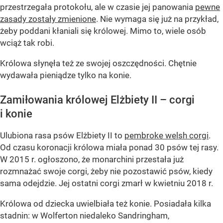
przestrzegała protokołu, ale w czasie jej panowania
pewne
zasady zostały zmienione
. Nie wymaga się już na przykład,
żeby poddani kłaniali się królowej. Mimo to, wiele osób
wciąż tak robi.
Królowa słynęła też ze swojej oszczędności. Chętnie
wydawała pieniądze tylko na konie.
Zamiłowania królowej Elżbiety II – corgi
i konie
Ulubiona rasa psów Elżbiety II to
pembroke welsh corgi
.
Od czasu koronacji królowa miała ponad 30 psów tej rasy.
W 2015 r. ogłoszono, że monarchini przestała już
rozmnażać swoje corgi, żeby nie pozostawić psów, kiedy
sama odejdzie. Jej ostatni corgi zmarł w kwietniu 2018 r.
Królowa od dziecka uwielbiała też konie. Posiadała kilka
stadnin: w Wolferton niedaleko Sandringham,