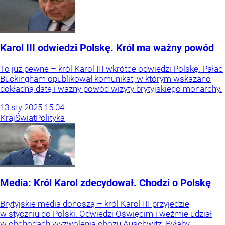
Karol III odwiedzi Polskę. Król ma ważny powód
To już pewne – król Karol III wkrótce odwiedzi Polskę. Pałac
Buckingham opublikował komunikat, w którym wskazano
dokładną datę i ważny powód wizyty brytyjskiego monarchy.
13
sty
2025
15:04
Kraj
Świat
Polityka
Media: Król Karol zdecydował. Chodzi o Polskę
Brytyjskie media donoszą – król Karol III przyjedzie
w styczniu do Polski. Odwiedzi Oświęcim i weźmie udział
w obchodach wyzwolenia obozu Auschwitz. Byłaby