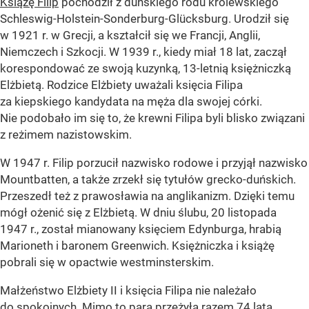
Książę Filip
pochodził z duńskiego rodu królewskiego
Schleswig-Holstein-Sonderburg-Glücksburg. Urodził się
w 1921 r. w Grecji, a kształcił się we Francji, Anglii,
Niemczech i Szkocji. W 1939 r., kiedy miał 18 lat, zaczął
korespondować ze swoją kuzynką, 13-letnią księżniczką
Elżbietą. Rodzice Elżbiety uważali księcia Filipa
za kiepskiego kandydata na męża dla swojej córki.
Nie podobało im się to, że krewni Filipa byli blisko związani
z reżimem nazistowskim.
W 1947 r. Filip porzucił nazwisko rodowe i przyjął nazwisko
Mountbatten, a także zrzekł się tytułów grecko-duńskich.
Przeszedł też z prawosławia na anglikanizm. Dzięki temu
mógł ożenić się z Elżbietą. W dniu ślubu, 20 listopada
1947 r., został mianowany księciem Edynburga, hrabią
Marioneth i baronem Greenwich. Księżniczka i książę
pobrali się w opactwie westminsterskim.
Małżeństwo Elżbiety II i księcia Filipa nie należało
do spokojnych. Mimo to para przeżyła razem 74 lata.