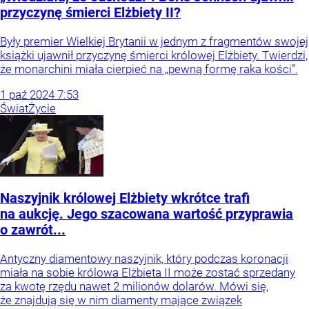
przyczynę śmierci Elżbiety II?
Były premier Wielkiej Brytanii w jednym z fragmentów swojej
książki ujawnił przyczynę śmierci królowej Elżbiety. Twierdzi,
że monarchini miała cierpieć na „pewną formę raka kości”.
1
paź
2024
7:53
Świat
Życie
Naszyjnik królowej Elżbiety wkrótce trafi
na aukcję. Jego szacowana wartość przyprawia
o zawrót...
Antyczny diamentowy naszyjnik, który podczas koronacji
miała na sobie królowa Elżbieta II może zostać sprzedany
za kwotę rzędu nawet 2 milionów dolarów. Mówi się,
że znajdują się w nim diamenty mające związek