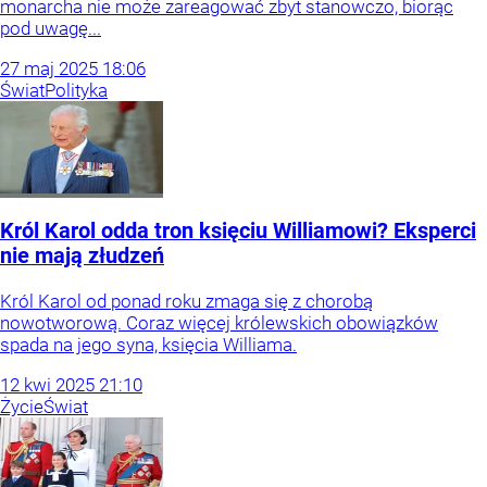
monarcha nie może zareagować zbyt stanowczo, biorąc
pod uwagę...
27
maj
2025
18:06
Świat
Polityka
Król Karol odda tron księciu Williamowi? Eksperci
nie mają złudzeń
Król Karol od ponad roku zmaga się z chorobą
nowotworową. Coraz więcej królewskich obowiązków
spada na jego syna, księcia Williama.
12
kwi
2025
21:10
Życie
Świat