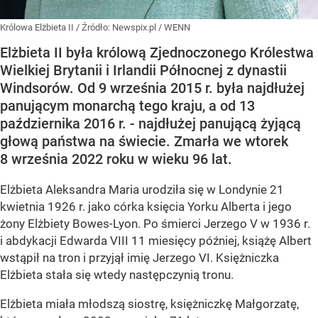
Królowa Elżbieta II
/ Źródło:
Newspix.pl
/
WENN
Elżbieta II była królową Zjednoczonego Królestwa
Wielkiej Brytanii i Irlandii Północnej z dynastii
Windsorów. Od 9 września 2015 r. była najdłużej
panującym monarchą tego kraju, a od 13
października 2016 r. - najdłużej panującą żyjącą
głową państwa na świecie. Zmarła we wtorek
8 września 2022 roku w wieku 96 lat.
Elżbieta Aleksandra Maria urodziła się w Londynie 21
kwietnia 1926 r. jako córka księcia Yorku Alberta i jego
żony Elżbiety Bowes-Lyon. Po śmierci Jerzego V w 1936 r.
i abdykacji Edwarda VIII 11 miesięcy później, książę Albert
wstąpił na tron i przyjął imię Jerzego VI. Księżniczka
Elżbieta stała się wtedy następczynią tronu.
Elżbieta miała młodszą siostrę, księżniczkę Małgorzatę,