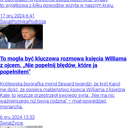
to wyjątkowa z kilku powodów wizyta w naszym kraju.
17
gru
2024
6:41
Świat
Polityka
Podróże
To mogła być kluczowa rozmowa księcia Williama
z ojcem. „Nie popełnij błędów, które ja
popełniłem”
Królewska biografka Ingrid Seward twierdzi, że król Karol
nie dość, że popiera małżeństwo księcia Williama z księżną
Kate, to jeszcze przestrzegł swojego syna. „Nie ma nic
ważniejszego niż twoja rodzina” – miał powiedzieć
monarcha.
6
gru
2024
13:33
Świat
Życie