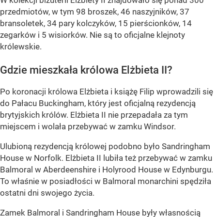
przedmiotów, w tym 98 broszek, 46 naszyjników, 37
bransoletek, 34 pary kolczyków, 15 pierścionków, 14
zegarków i 5 wisiorków. Nie są to oficjalne klejnoty
królewskie.
Gdzie mieszkała królowa Elżbieta II?
Po koronacji królowa Elżbieta i książę Filip wprowadzili się
do Pałacu Buckingham, który jest oficjalną rezydencją
brytyjskich królów. Elżbieta II nie przepadała za tym
miejscem i wolała przebywać w zamku Windsor.
Ulubioną rezydencją królowej podobno było Sandringham
House w Norfolk. Elżbieta II lubiła też przebywać w zamku
Balmoral w Aberdeenshire i Holyrood House w Edynburgu.
To właśnie w posiadłości w Balmoral monarchini spędziła
ostatni dni swojego życia.
Zamek Balmoral i Sandringham House były własnością