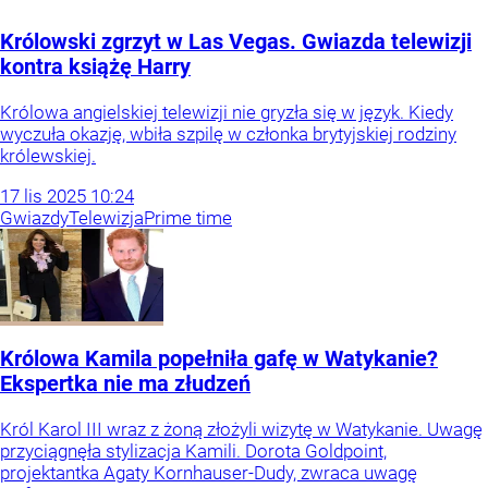
Królowski zgrzyt w Las Vegas. Gwiazda telewizji
kontra książę Harry
Królowa angielskiej telewizji nie gryzła się w język. Kiedy
wyczuła okazję, wbiła szpilę w członka brytyjskiej rodziny
królewskiej.
17
lis
2025
10:24
Gwiazdy
Telewizja
Prime time
Królowa Kamila popełniła gafę w Watykanie?
Ekspertka nie ma złudzeń
Król Karol III wraz z żoną złożyli wizytę w Watykanie. Uwagę
przyciągnęła stylizacja Kamili. Dorota Goldpoint,
projektantka Agaty Kornhauser-Dudy, zwraca uwagę