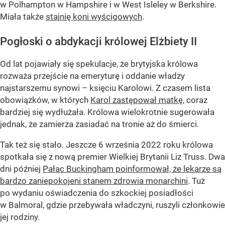
w Polhampton w Hampshire i w West Isleley w Berkshire.
Miała także
stajnię koni wyścigowych
.
Pogłoski o abdykacji królowej Elżbiety II
Od lat pojawiały się spekulacje, że brytyjska królowa
rozważa przejście na emeryturę i oddanie władzy
najstarszemu synowi – księciu Karolowi. Z czasem lista
obowiązków, w których
Karol zastępował matkę
, coraz
bardziej się wydłużała. Królowa wielokrotnie sugerowała
jednak, że zamierza zasiadać na tronie aż do śmierci.
Tak też się stało. Jeszcze 6 września 2022 roku królowa
spotkała się z nową premier Wielkiej Brytanii Liz Truss. Dwa
dni później
Pałac Buckingham poinformował, że lekarze są
bardzo zaniepokojeni stanem zdrowia monarchini
. Tuż
po wydaniu oświadczenia do szkockiej posiadłości
w Balmoral, gdzie przebywała władczyni, ruszyli członkowie
jej rodziny.