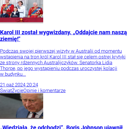
Karol III został wygwizdany. „Oddajcie nam naszą
ziemię!"
Podczas swojej pierwszej wizyty w Australii od momentu
wstąpienia na tron król Karol III stał się celem ostrej krytyki
ze strony rdzennych Australijczyków. Senatorka Lidia
Thorpe, po jego wystąpieniu podczas uroczystej kolacji
w budynku...
21
paź
2024
20:24
Świat
Życie
Opinie i komentarze
„Wiedziała, że odchodzi”. Boris Johnson ujawnił