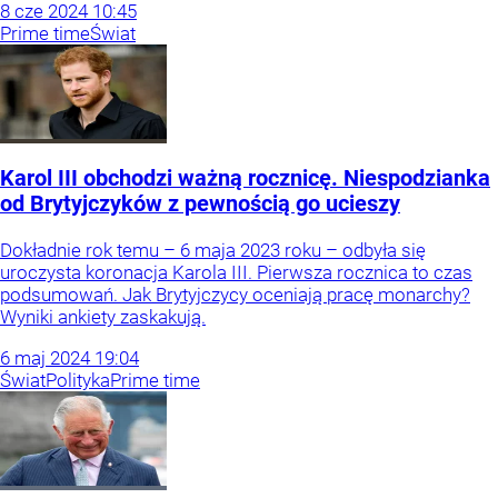
8
cze
2024
10:45
Prime time
Świat
Karol III obchodzi ważną rocznicę. Niespodzianka
od Brytyjczyków z pewnością go ucieszy
Dokładnie rok temu – 6 maja 2023 roku – odbyła się
uroczysta koronacja Karola III. Pierwsza rocznica to czas
podsumowań. Jak Brytyjczycy oceniają pracę monarchy?
Wyniki ankiety zaskakują.
6
maj
2024
19:04
Świat
Polityka
Prime time