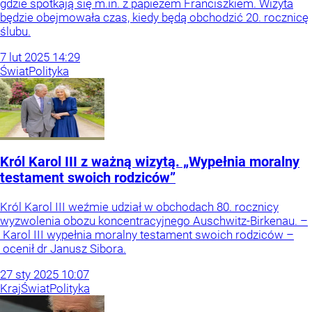
gdzie spotkają się m.in. z papieżem Franciszkiem. Wizyta
będzie obejmowała czas, kiedy będą obchodzić 20. rocznicę
ślubu.
7
lut
2025
14:29
Świat
Polityka
Król Karol III z ważną wizytą. „Wypełnia moralny
testament swoich rodziców”
Król Karol III weźmie udział w obchodach 80. rocznicy
wyzwolenia obozu koncentracyjnego Auschwitz-Birkenau. –
Karol III wypełnia moralny testament swoich rodziców –
ocenił dr Janusz Sibora.
27
sty
2025
10:07
Kraj
Świat
Polityka