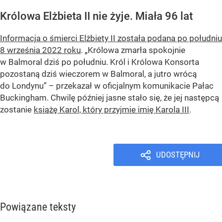
Królowa Elżbieta II nie żyje. Miała 96 lat
Informacja o śmierci Elżbiety II została podana po południu
8 września 2022 roku
. „Królowa zmarła spokojnie
w Balmoral dziś po południu. Król i Królowa Konsorta
pozostaną dziś wieczorem w Balmoral, a jutro wrócą
do Londynu” – przekazał w oficjalnym komunikacie Pałac
Buckingham. Chwilę później jasne stało się, że jej następcą
zostanie
książę Karol, który przyjmie imię Karola III
.
UDOSTĘPNIJ
Powiązane teksty