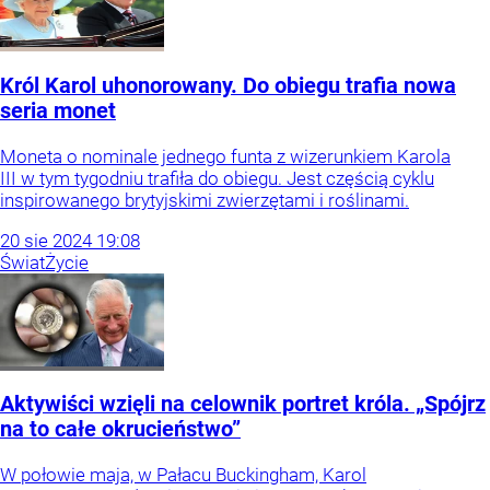
Król Karol uhonorowany. Do obiegu trafia nowa
seria monet
Moneta o nominale jednego funta z wizerunkiem Karola
III w tym tygodniu trafiła do obiegu. Jest częścią cyklu
inspirowanego brytyjskimi zwierzętami i roślinami.
20
sie
2024
19:08
Świat
Życie
Aktywiści wzięli na celownik portret króla. „Spójrz
na to całe okrucieństwo”
W połowie maja, w Pałacu Buckingham, Karol