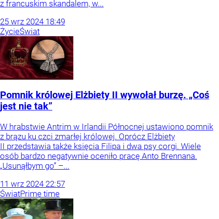
z francuskim skandalem, w...
25
wrz
2024
18:49
Życie
Świat
Pomnik królowej Elżbiety II wywołał burzę. „Coś
jest nie tak”
W hrabstwie Antrim w Irlandii Północnej ustawiono pomnik
z brązu ku czci zmarłej królowej. Oprócz Elżbiety
II przedstawia także księcia Filipa i dwa psy corgi. Wiele
osób bardzo negatywnie oceniło pracę Anto Brennana.
„Usunąłbym go” –...
11
wrz
2024
22:57
Świat
Prime time