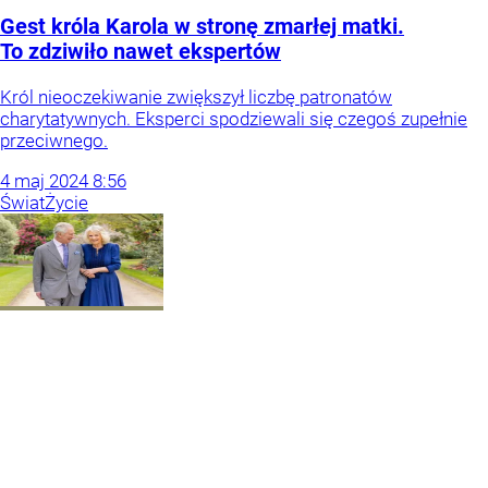
Gest króla Karola w stronę zmarłej matki.
To zdziwiło nawet ekspertów
Król nieoczekiwanie zwiększył liczbę patronatów
charytatywnych. Eksperci spodziewali się czegoś zupełnie
przeciwnego.
4
maj
2024
8:56
Świat
Życie