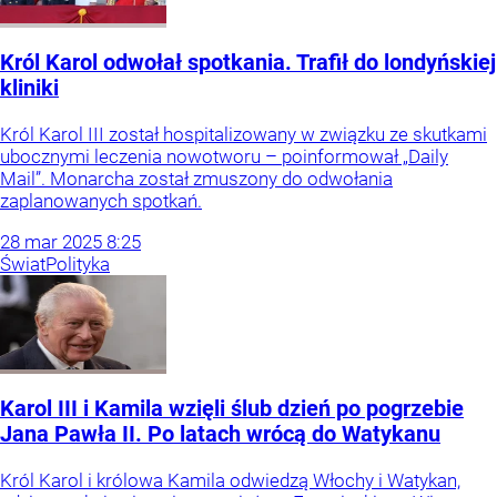
Król Karol odwołał spotkania. Trafił do londyńskiej
kliniki
Król Karol III został hospitalizowany w związku ze skutkami
ubocznymi leczenia nowotworu – poinformował „Daily
Mail”. Monarcha został zmuszony do odwołania
zaplanowanych spotkań.
28
mar
2025
8:25
Świat
Polityka
Karol III i Kamila wzięli ślub dzień po pogrzebie
Jana Pawła II. Po latach wrócą do Watykanu
Król Karol i królowa Kamila odwiedzą Włochy i Watykan,