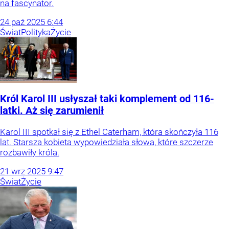
na fascynator.
24
paź
2025
6:44
Świat
Polityka
Życie
Król Karol III usłyszał taki komplement od 116-
latki. Aż się zarumienił
Karol III spotkał się z Ethel Caterham, która skończyła 116
lat. Starsza kobieta wypowiedziała słowa, które szczerze
rozbawiły króla.
21
wrz
2025
9:47
Świat
Życie