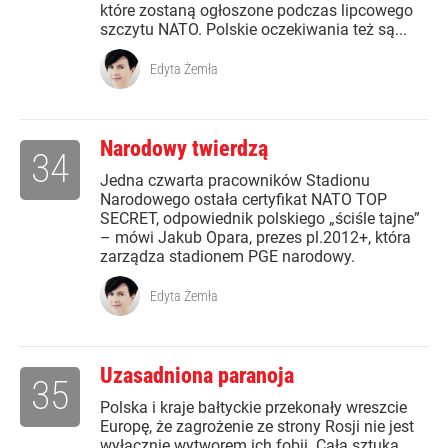
które zostaną ogłoszone podczas lipcowego
szczytu NATO. Polskie oczekiwania też są...
Edyta Żemła
Narodowy twierdzą
34
Jedna czwarta pracowników Stadionu
Narodowego ostała certyfikat NATO TOP
SECRET, odpowiednik polskiego „ściśle tajne”
– mówi Jakub Opara, prezes pl.2012+, która
zarządza stadionem PGE narodowy.
Edyta Żemła
Uzasadniona paranoja
35
Polska i kraje bałtyckie przekonały wreszcie
Europę, że zagrożenie ze strony Rosji nie jest
wyłącznie wytworem ich fobii. Cała sztuka