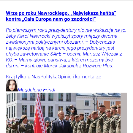
Wrze po roku Nawrockiego. „Największa hańba”
kontra „Cała Europa nam go zazdrości”
Po pierwszym roku prezydentury nic nie wskazuje na to,
żeby Karol Nawrocki wyciszył spory między dwoma
zwaśnionymi politycznymi obozami. – Dotychczas
największą hańbą na karcie jego prezydentury jest
chyba zawetowanie SAFE – ocenia Mariusz Witczak z
KO. – Mamy głowę państwa, z której możemy być
dumni – kontruje Marek Jakubiak z Rozwoju Plus.
Kraj
Tylko u Nas
Polityka
Opinie i komentarze
Magdalena
Frindt