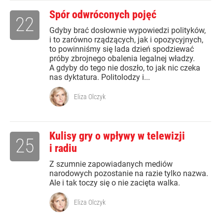
Spór odwróconych pojęć
22
Gdyby brać dosłownie wypowiedzi polityków,
i to zarówno rządzących, jak i opozycyjnych,
to powinniśmy się lada dzień spodziewać
próby zbrojnego obalenia legalnej władzy.
A gdyby do tego nie doszło, to jak nic czeka
nas dyktatura. Politolodzy i...
Eliza Olczyk
Kulisy gry o wpływy w telewizji
25
i radiu
Z szumnie zapowiadanych mediów
narodowych pozostanie na razie tylko nazwa.
Ale i tak toczy się o nie zacięta walka.
Eliza Olczyk