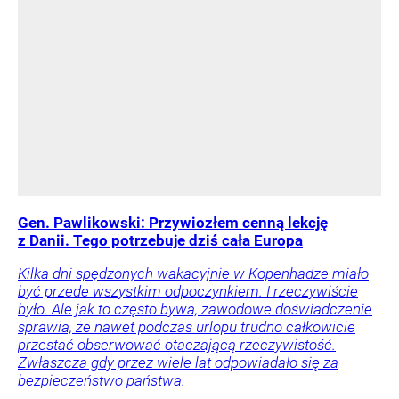
Gen. Pawlikowski: Przywiozłem cenną lekcję
z Danii. Tego potrzebuje dziś cała Europa
Kilka dni spędzonych wakacyjnie w Kopenhadze miało
być przede wszystkim odpoczynkiem. I rzeczywiście
było. Ale jak to często bywa, zawodowe doświadczenie
sprawia, że nawet podczas urlopu trudno całkowicie
przestać obserwować otaczającą rzeczywistość.
Zwłaszcza gdy przez wiele lat odpowiadało się za
bezpieczeństwo państwa.