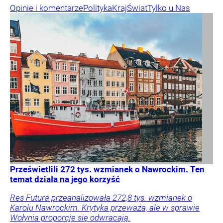
Opinie i komentarze
Polityka
Kraj
Świat
Tylko u Nas
Prześwietlili 272 tys. wzmianek o Nawrockim. Ten
temat działa na jego korzyść
Res Futura przeanalizowała 272,8 tys. wzmianek o
Karolu Nawrockim. Krytyka przeważa, ale w sprawie
Wołynia proporcje się odwracają.