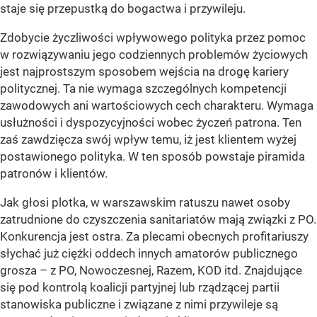
staje się przepustką do bogactwa i przywileju.
Zdobycie życzliwości wpływowego polityka przez pomoc
w rozwiązywaniu jego codziennych problemów życiowych
jest najprostszym sposobem wejścia na drogę kariery
politycznej. Ta nie wymaga szczególnych kompetencji
zawodowych ani wartościowych cech charakteru. Wymaga
usłużności i dyspozycyjności wobec życzeń patrona. Ten
zaś zawdzięcza swój wpływ temu, iż jest klientem wyżej
postawionego polityka. W ten sposób powstaje piramida
patronów i klientów.
Jak głosi plotka, w warszawskim ratuszu nawet osoby
zatrudnione do czyszczenia sanitariatów mają związki z PO.
Konkurencja jest ostra. Za plecami obecnych profitariuszy
słychać już ciężki oddech innych amatorów publicznego
grosza – z PO, Nowoczesnej, Razem, KOD itd. Znajdujące
się pod kontrolą koalicji partyjnej lub rządzącej partii
stanowiska publiczne i związane z nimi przywileje są