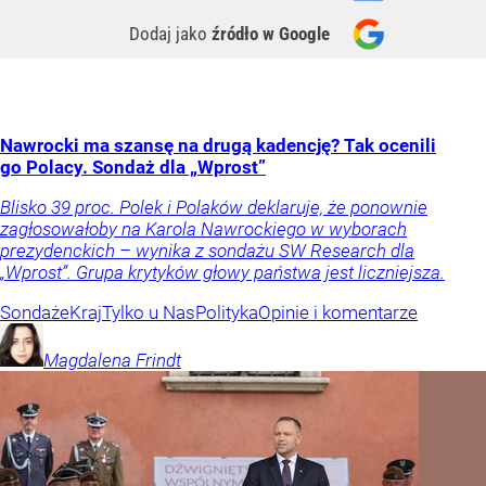
Dodaj jako
źródło w Google
Nawrocki ma szansę na drugą kadencję? Tak ocenili
go Polacy. Sondaż dla „Wprost”
Blisko 39 proc. Polek i Polaków deklaruje, że ponownie
zagłosowałoby na Karola Nawrockiego w wyborach
prezydenckich – wynika z sondażu SW Research dla
„Wprost”. Grupa krytyków głowy państwa jest liczniejsza.
Sondaże
Kraj
Tylko u Nas
Polityka
Opinie i komentarze
Magdalena
Frindt