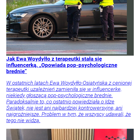
Jak Ewa Woydyłło z terapeutki stała się
influencerką. „Opowiada pop-psychologiczne
brednie”
W ostatnich latach Ewa Woydyłło-Osiatyńska z cenionej
terapeutki uzależnień zamieniła się w influencerkę,
niekiedy głoszącą pop-psychologiczne brednie.
Paradoksalnie to, co ostatnio powiedziała o Idze
Świątek, nie jest ani najbardziej kontrowersyjne, ani
najgroźniejsze. Problem w tym, że wszyscy udawali, że
tego nie widzą.