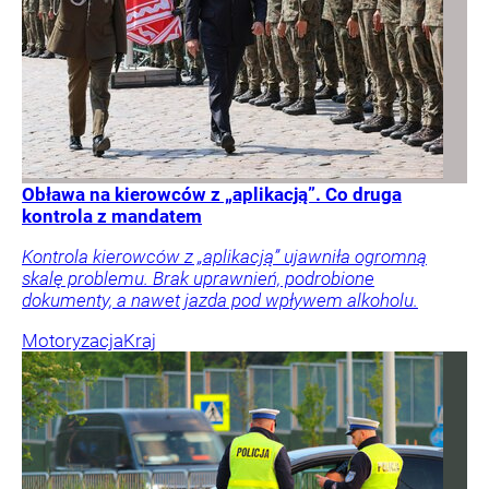
Obława na kierowców z „aplikacją”. Co druga
kontrola z mandatem
Kontrola kierowców z „aplikacją” ujawniła ogromną
skalę problemu. Brak uprawnień, podrobione
dokumenty, a nawet jazda pod wpływem alkoholu.
Motoryzacja
Kraj