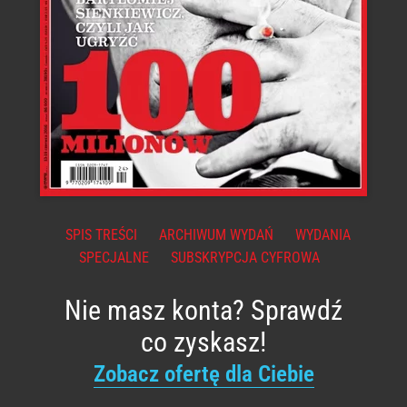
SPIS TREŚCI
ARCHIWUM WYDAŃ
WYDANIA
SPECJALNE
SUBSKRYPCJA CYFROWA
Nie masz konta? Sprawdź
co zyskasz!
Zobacz ofertę dla Ciebie