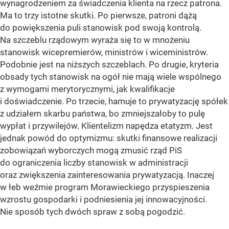
wynagrodzeniem za świadczenia klienta na rzecz patrona.
Ma to trzy istotne skutki. Po pierwsze, patroni dążą
do powiększenia puli stanowisk pod swoją kontrolą.
Na szczeblu rządowym wyraża się to w mnożeniu
stanowisk wicepremierów, ministrów i wiceministrów.
Podobnie jest na niższych szczeblach. Po drugie, kryteria
obsady tych stanowisk na ogół nie mają wiele wspólnego
z wymogami merytorycznymi, jak kwalifikacje
i doświadczenie. Po trzecie, hamuje to prywatyzację spółek
z udziałem skarbu państwa, bo zmniejszałoby to pulę
wypłat i przywilejów. Klientelizm napędza etatyzm. Jest
jednak powód do optymizmu: skutki finansowe realizacji
zobowiązań wyborczych mogą zmusić rząd PiS
do ograniczenia liczby stanowisk w administracji
oraz zwiększenia zainteresowania prywatyzacją. Inaczej
w łeb weźmie program Morawieckiego przyspieszenia
wzrostu gospodarki i podniesienia jej innowacyjności.
Nie sposób tych dwóch spraw z sobą pogodzić.