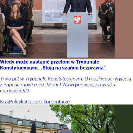
Wtedy może nastąpić przełom w Trybunale
Konstytucyjnym. „Stoją na szańcu bezprawia”
Trwa pat w Trybunale Konstytucyjnym. O możliwości wyjścia
z impasu mówi mec. Michał Wawrykiewicz, prawnik i
europoseł KO.
Kraj
Polityka
Opinie i komentarze