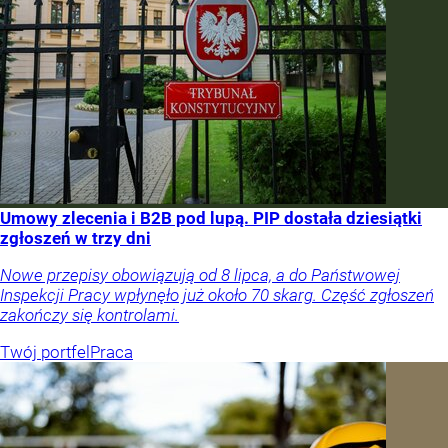
Umowy zlecenia i B2B pod lupą. PIP dostała dziesiątki
zgłoszeń w trzy dni
Nowe przepisy obowiązują od 8 lipca, a do Państwowej
Inspekcji Pracy wpłynęło już około 70 skarg. Część zgłoszeń
zakończy się kontrolami.
Twój portfel
Praca