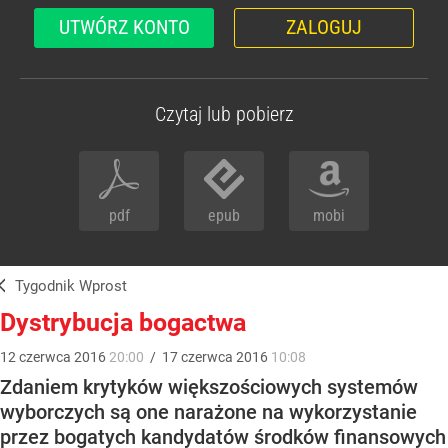
UTWÓRZ KONTO
ZALOGUJ
Czytaj lub pobierz
pdf
epub
mobi
Tygodnik Wprost
Dystrybucja bogactwa
12
czerwca
2016
20:00
/
17
czerwca
2016
10:08
Zdaniem krytyków większościowych systemów
wyborczych są one narażone na wykorzystanie
przez bogatych kandydatów środków finansowych