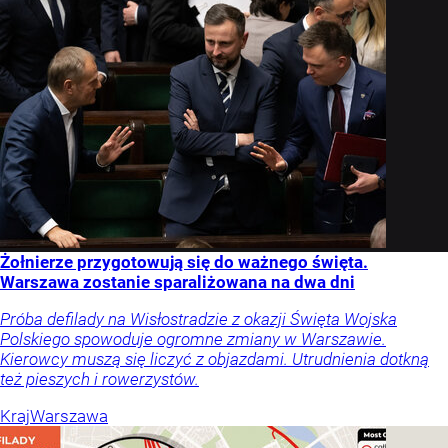
Żołnierze przygotowują się do ważnego święta.
Warszawa zostanie sparaliżowana na dwa dni
Próba defilady na Wisłostradzie z okazji Święta Wojska
Polskiego spowoduje ogromne zmiany w Warszawie.
Kierowcy muszą się liczyć z objazdami. Utrudnienia dotkną
też pieszych i rowerzystów.
Kraj
Warszawa