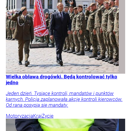
Wielka obława drogówki. Będą kontrolować tylko
jedno
Jeden dzień. Tysiące kontroli, mandatów i punktów
karnych. Policja zaplanowała akcję kontroli kierowców.
Od rana posypią się mandaty.
Motoryzacja
Kraj
Życie