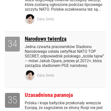
które zostaną ogłoszone podczas lipcowego
szczytu NATO. Polskie oczekiwania też są...
Edyta Żemła
Narodowy twierdzą
34
Jedna czwarta pracowników Stadionu
Narodowego ostała certyfikat NATO TOP
SECRET, odpowiednik polskiego „ściśle tajne”
– mówi Jakub Opara, prezes pl.2012+, która
zarządza stadionem PGE narodowy.
Edyta Żemła
Uzasadniona paranoja
35
Polska i kraje bałtyckie przekonały wreszcie
Europę, że zagrożenie ze strony Rosji nie jest