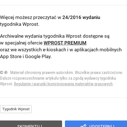
Więcej możesz przeczytać w
24/2016 wydaniu
tygodnika Wprost
.
Archiwalne wydania tygodnika Wprost dostępne są
w specjalnej ofercie
WPROST PREMIUM
oraz we wszystkich e-kioskach i w aplikacjach mobilnych
App Store
i
Google Play
.
© ℗
Materiał chroniony prawem autorskim. Wszelkie prawa zastrzeżone.
Dalsze rozpowszechnianie artykułu tylko za zgodą wydawcy tygodnika
Wprost.
Regulamin i warunki licencjonowania materiałów prasowych
.
Tygodnik Wprost
SKOMENTUJ
UDOSTĘPNIJ