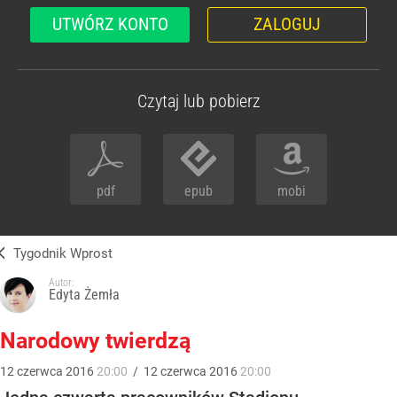
UTWÓRZ KONTO
ZALOGUJ
Czytaj lub pobierz
pdf
epub
mobi
Tygodnik Wprost
Autor:
Edyta Żemła
Narodowy twierdzą
12
czerwca
2016
20:00
/
12
czerwca
2016
20:00