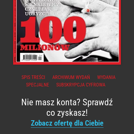
SPIS TREŚCI
ARCHIWUM WYDAŃ
WYDANIA
SPECJALNE
SUBSKRYPCJA CYFROWA
Nie masz konta? Sprawdź
co zyskasz!
Zobacz ofertę dla Ciebie