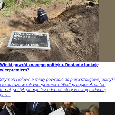
Wielki powrót znanego polityka. Dostanie funkcję
wicepremiera?
Szymon Hołownia miały powrócić do pierwszoligowej polityki
i to od razu w roli wicepremiera. Według pogłosek na ten
temat, polityk planuje też odebrać stery w swojej własnej
partii.