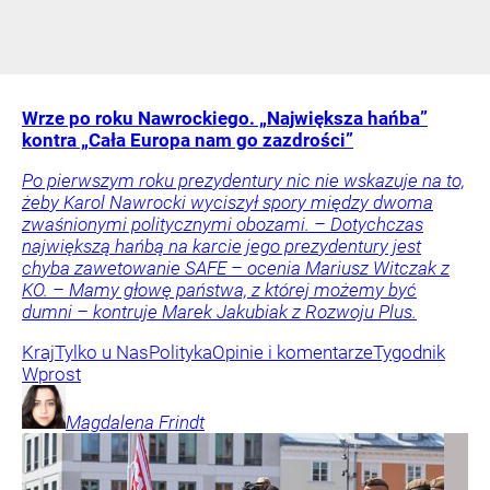
Wrze po roku Nawrockiego. „Największa hańba”
kontra „Cała Europa nam go zazdrości”
Po pierwszym roku prezydentury nic nie wskazuje na to,
żeby Karol Nawrocki wyciszył spory między dwoma
zwaśnionymi politycznymi obozami. – Dotychczas
największą hańbą na karcie jego prezydentury jest
chyba zawetowanie SAFE – ocenia Mariusz Witczak z
KO. – Mamy głowę państwa, z której możemy być
dumni – kontruje Marek Jakubiak z Rozwoju Plus.
Kraj
Tylko u Nas
Polityka
Opinie i komentarze
Tygodnik
Wprost
Magdalena
Frindt