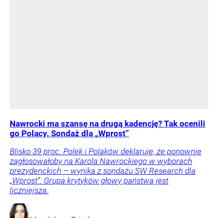
Nawrocki ma szansę na drugą kadencję? Tak ocenili
go Polacy. Sondaż dla „Wprost”
Blisko 39 proc. Polek i Polaków deklaruje, że ponownie
zagłosowałoby na Karola Nawrockiego w wyborach
prezydenckich – wynika z sondażu SW Research dla
„Wprost”. Grupa krytyków głowy państwa jest
liczniejsza.