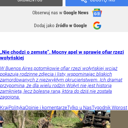
Obserwuj nas
w
Google News
Dodaj jako
źródło w Google
„Nie chodzi o zemstę”. Mocny apel w sprawie ofiar rzezi
wołyńskiej
W Buenos Aires potomkowie ofiar rzezi wołyńskiej wciąż
pokazują rodzinne zdjęcia i listy, wspominając bliskich
zamordowanych z niezwykłym okrucieństwem. Ich dramat
przypomina, że dla wielu rodzin Wołyń nie jest historią
zamkniętą, lecz bolesną raną, która do dziś nie została
zagojona.
Kraj
Polityka
Opinie i komentarze
Tylko u Nas
Tygodnik Wprost