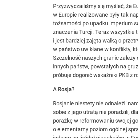
Przyzwyczailiśmy się myśleć, że Eu
w Europie realizowane były tak na
tożsamości po upadku imperium so
znaczenia Turcji. Teraz wszystkie t
i jest bardziej zajęta walką o prz
w państwo uwikłane w konflikty, kt
Szczelność naszych granic zależy o
innych państw, powstałych na gruza
próbuje dogonić wskaźniki PKB z r
A Rosja?
Rosjanie niestety nie odnaleźli na
sobie z jego utratą nie poradzili, 
porażkę w reformowaniu swojej gos
o elementarny poziom ogólnej spraw
jednym ze źródeł niepokojów w Eu