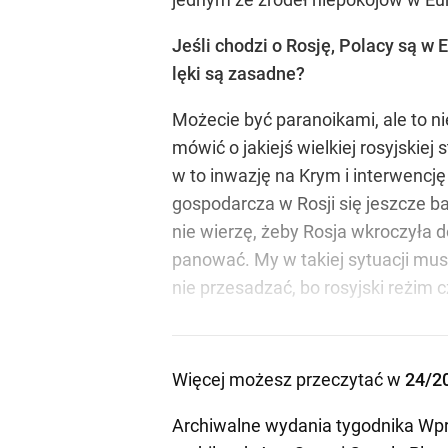
Jeśli chodzi o Rosję, Polacy są 
lęki są zasadne?
Możecie być paranoikami, ale to ni
mówić o jakiejś wielkiej rosyjskiej 
w to inwazję na Krym i interwencję
gospodarcza w Rosji się jeszcze ba
nie wierzę, żeby Rosja wkroczyła d
panować. My w takiej sytuacji mus
nie przesadzać, bo rosyjski reżim c
Więcej możesz przeczytać w
24/2
Archiwalne wydania tygodnika Wpr