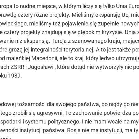
ropa to nudne miejsce, w którym liczy się tylko Unia Eu
prawdę cztery różne projekty. Mieliśmy ekspansję UE, mi
wieckiego, mieliśmy też pojawienie się zupełnie nowyc
e cztery projekty znajdują się w głębokim kryzysie. Unia z
etrwanie niż ekspansją. Turcja z szanowanego kraju, mają
óre grożą jej integralności terytorialnej. A to jest takż
d maleńkiej Macedonii, ale to kraj, który ledwo utrzymuje
ch ZSRR i Jugosławii, które dotąd nie wytworzyły nic po
oku 1989.
rodowej tożsamości dla swojego państwa, bo nigdy go nie
dlatego zrobili się agresywni. To zachowanie potwierdza p
podarki i systemu politycznego. I nie mam wcale na myśl
ności instytucji państwa. Rosja nie ma instytucji, ma ty
ropie.