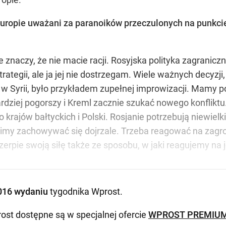
w Europie uważani za paranoików przeczulonych na punkc
e znaczy, że nie macie racji. Rosyjska polityka zagranicz
strategii, ale ja jej nie dostrzegam. Wiele ważnych decyzji
 w Syrii, było przykładem zupełnej improwizacji. Mamy p
rdziej pogorszy i Kreml zacznie szukać nowego konfliktu.
o krajów bałtyckich i Polski. Rosjanie potrzebują niewiel
imy zachowywać się dojrzale. Trzeba reagować na zagroż
zerpie swoją siłę także ze sposobu, w jaki reagujemy na j
016 wydaniu
tygodnika Wprost
.
ost dostępne są w specjalnej ofercie
WPROST PREMIU