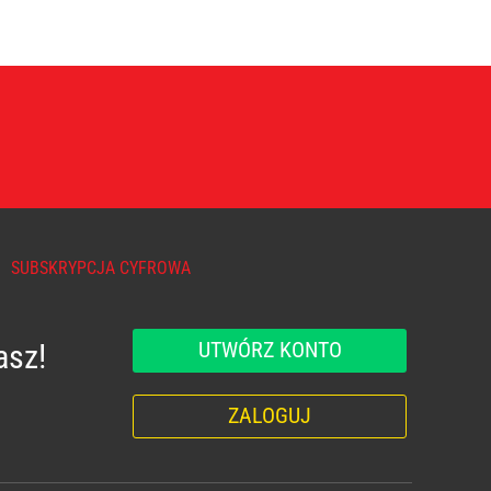
SUBSKRYPCJA CYFROWA
UTWÓRZ KONTO
asz!
ZALOGUJ