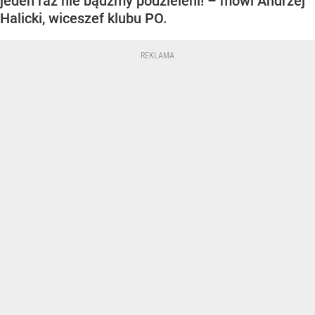
jeden raz nie bądźmy podzieleni! – mówi Andrzej
Halicki, wiceszef klubu PO.