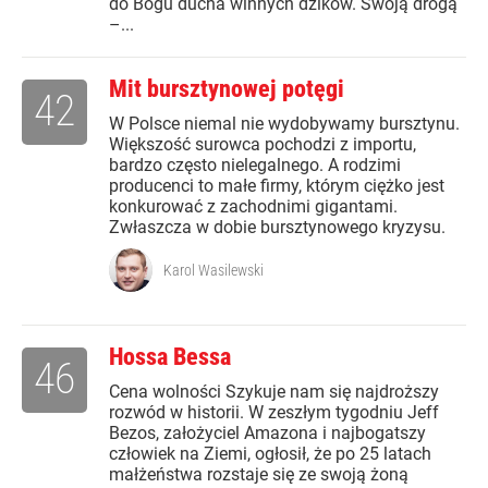
do Bogu ducha winnych dzików. Swoją drogą
–...
Mit bursztynowej potęgi
42
W Polsce niemal nie wydobywamy bursztynu.
Większość surowca pochodzi z importu,
bardzo często nielegalnego. A rodzimi
producenci to małe firmy, którym ciężko jest
konkurować z zachodnimi gigantami.
Zwłaszcza w dobie bursztynowego kryzysu.
Karol Wasilewski
Hossa Bessa
46
Cena wolności Szykuje nam się najdroższy
rozwód w historii. W zeszłym tygodniu Jeff
Bezos, założyciel Amazona i najbogatszy
człowiek na Ziemi, ogłosił, że po 25 latach
małżeństwa rozstaje się ze swoją żoną