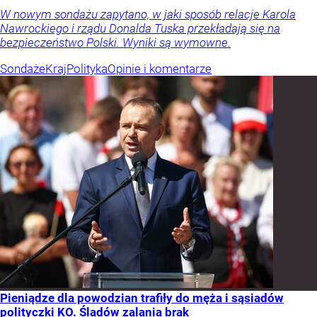
W nowym sondażu zapytano, w jaki sposób relacje Karola
Nawrockiego i rządu Donalda Tuska przekładają się na
bezpieczeństwo Polski. Wyniki są wymowne.
Sondaże
Kraj
Polityka
Opinie i komentarze
Pieniądze dla powodzian trafiły do męża i sąsiadów
polityczki KO. Śladów zalania brak