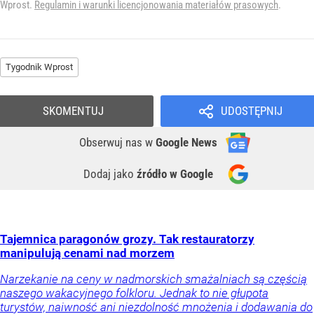
Wprost.
Regulamin i warunki licencjonowania materiałów prasowych
.
Tygodnik Wprost
SKOMENTUJ
UDOSTĘPNIJ
Obserwuj nas
w
Google News
Dodaj jako
źródło w Google
Tajemnica paragonów grozy. Tak restauratorzy
manipulują cenami nad morzem
Narzekanie na ceny w nadmorskich smażalniach są częścią
naszego wakacyjnego folkloru. Jednak to nie głupota
turystów, naiwność ani niezdolność mnożenia i dodawania do