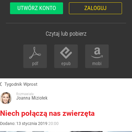
UTWÓRZ KONTO
ZALOGUJ
Czytaj lub pobierz
pdf
epub
mobi
Tygodnik Wprost
Rozmawiała:
Joanna Miziołek
Niech połączą nas zwierzęta
Dodano:
13
stycznia
2019
20:00