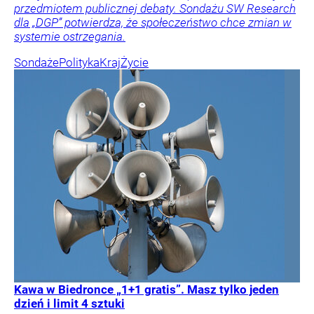
przedmiotem publicznej debaty. Sondażu SW Research
dla „DGP” potwierdza, że społeczeństwo chce zmian w
systemie ostrzegania.
Sondaże
Polityka
Kraj
Życie
Kawa w Biedronce „1+1 gratis”. Masz tylko jeden
dzień i limit 4 sztuki