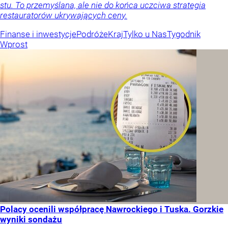
stu. To przemyślana, ale nie do końca uczciwa strategia
restauratorów ukrywających ceny.
Finanse i inwestycje
Podróże
Kraj
Tylko u Nas
Tygodnik
Wprost
Polacy ocenili współpracę Nawrockiego i Tuska. Gorzkie
wyniki sondażu