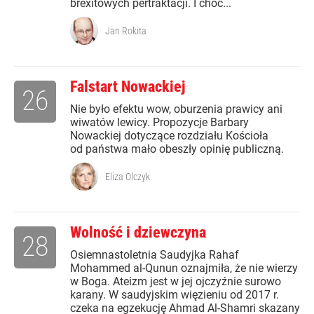
brexitowych pertraktacji. I choć...
Jan Rokita
Falstart Nowackiej
26
Nie było efektu wow, oburzenia prawicy ani
wiwatów lewicy. Propozycje Barbary
Nowackiej dotyczące rozdziału Kościoła
od państwa mało obeszły opinię publiczną.
Eliza Olczyk
Wolność i dziewczyna
28
Osiemnastoletnia Saudyjka Rahaf
Mohammed al-Qunun oznajmiła, że nie wierzy
w Boga. Ateizm jest w jej ojczyźnie surowo
karany. W saudyjskim więzieniu od 2017 r.
czeka na egzekucję Ahmad Al-Shamri skazany