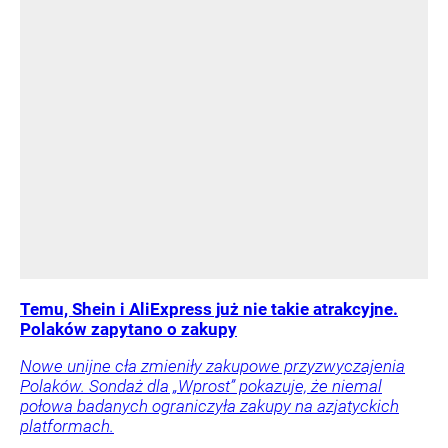
Temu, Shein i AliExpress już nie takie atrakcyjne.
Polaków zapytano o zakupy
Nowe unijne cła zmieniły zakupowe przyzwyczajenia
Polaków. Sondaż dla „Wprost” pokazuje, że niemal
połowa badanych ograniczyła zakupy na azjatyckich
platformach.