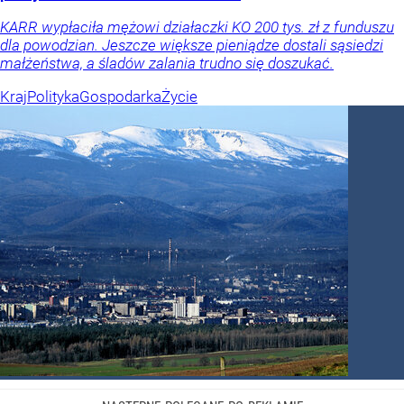
KARR wypłaciła mężowi działaczki KO 200 tys. zł z funduszu
dla powodzian. Jeszcze większe pieniądze dostali sąsiedzi
małżeństwa, a śladów zalania trudno się doszukać.
Kraj
Polityka
Gospodarka
Życie