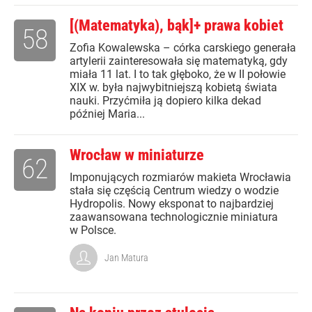
[(Matematyka), bąk]+ prawa kobiet
58
Zofia Kowalewska – córka carskiego generała
artylerii zainteresowała się matematyką, gdy
miała 11 lat. I to tak głęboko, że w II połowie
XIX w. była najwybitniejszą kobietą świata
nauki. Przyćmiła ją dopiero kilka dekad
później Maria...
Wrocław w miniaturze
62
Imponujących rozmiarów makieta Wrocławia
stała się częścią Centrum wiedzy o wodzie
Hydropolis. Nowy eksponat to najbardziej
zaawansowana technologicznie miniatura
w Polsce.
Jan Matura