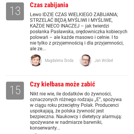
Czas zabijania
13
Lewo IDZIE CZAS WIELKIEGO ZABIJANIA;
STRZELAĆ BĘDĄ MYŚLIWI I MYŚLIWE,
KAŻDE NIECO INACZEJ – jak twierdzi
posłanka Pasławska, orędowniczka kobiecych
polowań – ale każde masowo i celnie. I to
nie tylko z przyjemnością i dla przyjemności,
ale ze...
Magdalena Środa
Jan Wróbel
Czy kiełbasa może zabić
15
Nikt nie wie, ile dodatków do żywności,
oznaczonych różnego rodzaju „E”, spożywa
w ciągu roku przeciętny Polak. Producenci
uspokajają, że polska żywność jest
bezpieczna. Naukowcy i dietetycy alarmują:
spożywane w nadmiarze barwniki,
konserwanty...