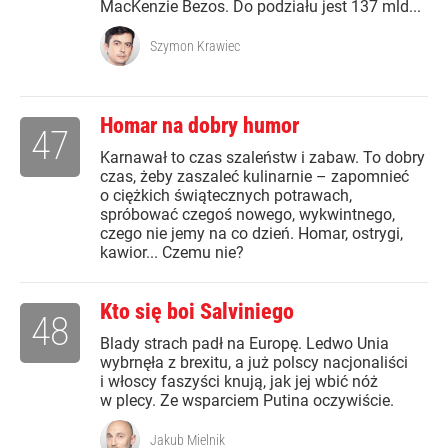
MacKenzie Bezos. Do podziału jest 137 mld...
Szymon Krawiec
Homar na dobry humor
47
Karnawał to czas szaleństw i zabaw. To dobry
czas, żeby zaszaleć kulinarnie – zapomnieć
o ciężkich świątecznych potrawach,
spróbować czegoś nowego, wykwintnego,
czego nie jemy na co dzień. Homar, ostrygi,
kawior... Czemu nie?
Kto się boi Salviniego
48
Blady strach padł na Europę. Ledwo Unia
wybrnęła z brexitu, a już polscy nacjonaliści
i włoscy faszyści knują, jak jej wbić nóż
w plecy. Ze wsparciem Putina oczywiście.
Jakub Mielnik