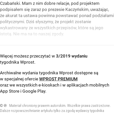
Czabański. Mam z nim dobre relacje, pod projektem
podpisałem się zaraz po prezesie Kaczyńskim, uważając,
że akurat ta ustawa powinna powstawać ponad podziałami
politycznymi. Dziś słyszymy, że projekt zostanie
wykastrowany ze wszystkich przepisów, które są jego
istotą. Nie ma na to naszej zgody.
Więcej możesz przeczytać w
3/2019 wydaniu
tygodnika Wprost
.
Archiwalne wydania tygodnika Wprost dostępne są
w specjalnej ofercie
WPROST PREMIUM
oraz we wszystkich e-kioskach i w aplikacjach mobilnych
App Store
i
Google Play
.
© ℗
Materiał chroniony prawem autorskim. Wszelkie prawa zastrzeżone.
Dalsze rozpowszechnianie artykułu tylko za zgodą wydawcy tygodnika