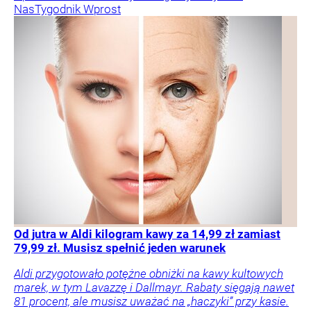
Nas
Tygodnik Wprost
Od jutra w Aldi kilogram kawy za 14,99 zł zamiast
79,99 zł. Musisz spełnić jeden warunek
Aldi przygotowało potężne obniżki na kawy kultowych
marek, w tym Lavazzę i Dallmayr. Rabaty sięgają nawet
81 procent, ale musisz uważać na „haczyki” przy kasie.