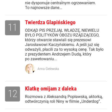
nie dysponuje centralnym ogrzewaniem.
To najnowsze dane...
Twierdza Glapińskiego
11
ODKĄD PIS PRZEJĄŁ WŁADZĘ, NIEWIELU
BYŁO POLITYKÓW OBOZU RZĄDZĄCEGO,
którzy otwarcie stawiali się prezesowi
Jarosławowi Kaczyńskiemu. A jeśli już się
odważyli, płacili za to wysoką cenę. Tak było
z prezydentem Andrzejem Dudą, który
po zawetowaniu...
Anna Gielewska
Klatkę omijam z daleka
12
Rozmowa z Aleksandrą Popławską, aktorką,
odtwórczynią roli Niny w filmie „Underdog”.