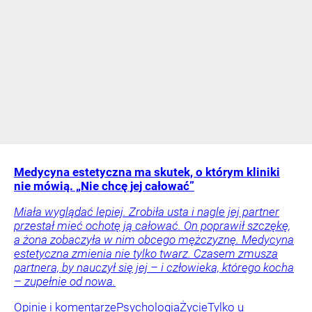
Medycyna estetyczna ma skutek, o którym kliniki
nie mówią. „Nie chcę jej całować”
Miała wyglądać lepiej. Zrobiła usta i nagle jej partner
przestał mieć ochotę ją całować. On poprawił szczękę,
a żona zobaczyła w nim obcego mężczyznę. Medycyna
estetyczna zmienia nie tylko twarz. Czasem zmusza
partnera, by nauczył się jej – i człowieka, którego kocha
– zupełnie od nowa.
Opinie i komentarze
Psychologia
Życie
Tylko u