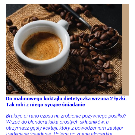
Do malinowego koktajlu dietetyczka wrzuca 2 łyżki.
Tak robi z niego sycące śniadanie
Brakuje ci rano czasu na zrobienie pożywnego posiłku?
Wrzuć do blendera kilka prostych składników, a
otrzymasz gęsty koktajl, który z powodzeniem zastąpi
tradycyjne śniadanie. Poleca go znana ekspertka.