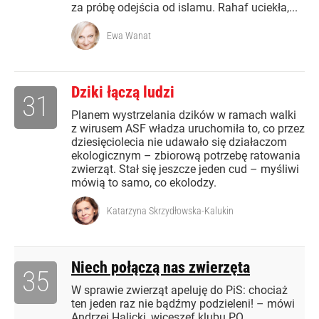
za próbę odejścia od islamu. Rahaf uciekła,...
Ewa Wanat
Dziki łączą ludzi
31
Planem wystrzelania dzików w ramach walki
z wirusem ASF władza uruchomiła to, co przez
dziesięciolecia nie udawało się działaczom
ekologicznym – zbiorową potrzebę ratowania
zwierząt. Stał się jeszcze jeden cud – myśliwi
mówią to samo, co ekolodzy.
Katarzyna Skrzydłowska-Kalukin
Niech połączą nas zwierzęta
35
W sprawie zwierząt apeluję do PiS: chociaż
ten jeden raz nie bądźmy podzieleni! – mówi
Andrzej Halicki, wiceszef klubu PO.