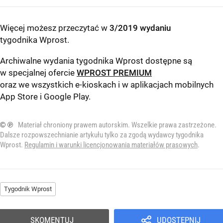
Więcej możesz przeczytać w
3/2019 wydaniu
tygodnika Wprost
.
Archiwalne wydania tygodnika Wprost dostępne są
w specjalnej ofercie
WPROST PREMIUM
oraz we wszystkich e-kioskach i w aplikacjach mobilnych
App Store
i
Google Play
.
© ℗
Materiał chroniony prawem autorskim. Wszelkie prawa zastrzeżone.
Dalsze rozpowszechnianie artykułu tylko za zgodą wydawcy tygodnika
Wprost.
Regulamin i warunki licencjonowania materiałów prasowych
.
Tygodnik Wprost
SKOMENTUJ
UDOSTĘPNIJ