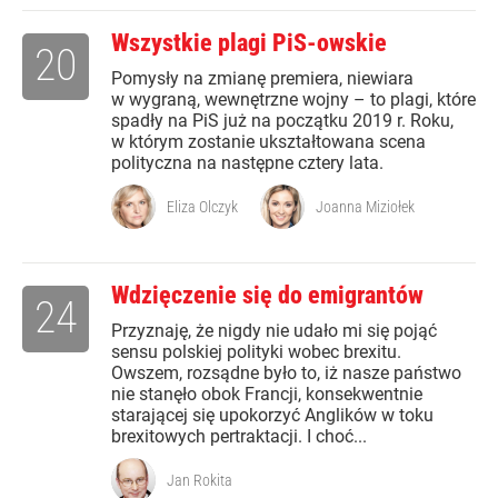
Wszystkie plagi PiS-owskie
20
Pomysły na zmianę premiera, niewiara
w wygraną, wewnętrzne wojny – to plagi, które
spadły na PiS już na początku 2019 r. Roku,
w którym zostanie ukształtowana scena
polityczna na następne cztery lata.
Eliza Olczyk
Joanna Miziołek
Wdzięczenie się do emigrantów
24
Przyznaję, że nigdy nie udało mi się pojąć
sensu polskiej polityki wobec brexitu.
Owszem, rozsądne było to, iż nasze państwo
nie stanęło obok Francji, konsekwentnie
starającej się upokorzyć Anglików w toku
brexitowych pertraktacji. I choć...
Jan Rokita