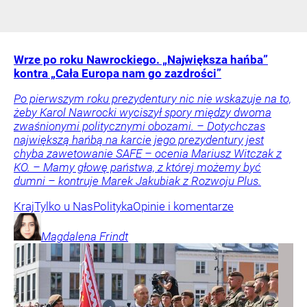
Wrze po roku Nawrockiego. „Największa hańba”
kontra „Cała Europa nam go zazdrości”
Po pierwszym roku prezydentury nic nie wskazuje na to,
żeby Karol Nawrocki wyciszył spory między dwoma
zwaśnionymi politycznymi obozami. – Dotychczas
największą hańbą na karcie jego prezydentury jest
chyba zawetowanie SAFE – ocenia Mariusz Witczak z
KO. – Mamy głowę państwa, z której możemy być
dumni – kontruje Marek Jakubiak z Rozwoju Plus.
Kraj
Tylko u Nas
Polityka
Opinie i komentarze
Magdalena
Frindt