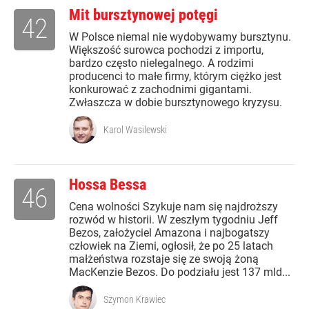
Mit bursztynowej potęgi
42
W Polsce niemal nie wydobywamy bursztynu.
Większość surowca pochodzi z importu,
bardzo często nielegalnego. A rodzimi
producenci to małe firmy, którym ciężko jest
konkurować z zachodnimi gigantami.
Zwłaszcza w dobie bursztynowego kryzysu.
Karol Wasilewski
Hossa Bessa
46
Cena wolności Szykuje nam się najdroższy
rozwód w historii. W zeszłym tygodniu Jeff
Bezos, założyciel Amazona i najbogatszy
człowiek na Ziemi, ogłosił, że po 25 latach
małżeństwa rozstaje się ze swoją żoną
MacKenzie Bezos. Do podziału jest 137 mld...
Szymon Krawiec