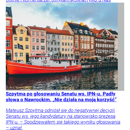
Szpytma po głosowaniu Senatu ws. IPN-u. Padły
słowa o Nawrockim. „Nie działa na moją korzyść”
Mateusz Szpytma odniósł się do negatywnej decyzji
Senatu ws. jego kandydatury na stanowisko prezesa
IPN-u. – Spodziewałem się takiego wyniku głosowania
– uznał.