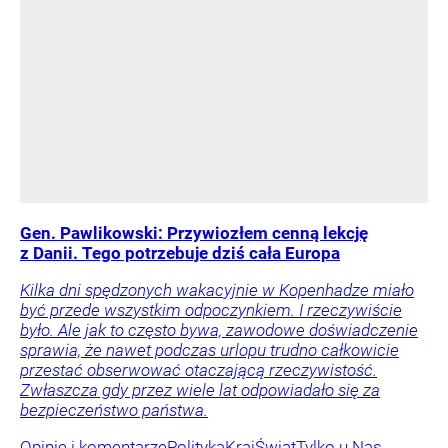
Gen. Pawlikowski: Przywiozłem cenną lekcję
z Danii. Tego potrzebuje dziś cała Europa
Kilka dni spędzonych wakacyjnie w Kopenhadze miało
być przede wszystkim odpoczynkiem. I rzeczywiście
było. Ale jak to często bywa, zawodowe doświadczenie
sprawia, że nawet podczas urlopu trudno całkowicie
przestać obserwować otaczającą rzeczywistość.
Zwłaszcza gdy przez wiele lat odpowiadało się za
bezpieczeństwo państwa.
Opinie i komentarze
Polityka
Kraj
Świat
Tylko u Nas