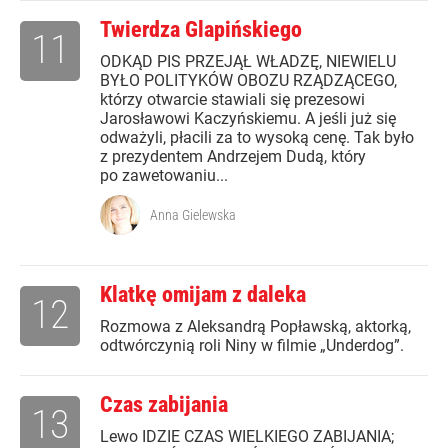
Twierdza Glapińskiego
11
ODKĄD PIS PRZEJĄŁ WŁADZĘ, NIEWIELU
BYŁO POLITYKÓW OBOZU RZĄDZĄCEGO,
którzy otwarcie stawiali się prezesowi
Jarosławowi Kaczyńskiemu. A jeśli już się
odważyli, płacili za to wysoką cenę. Tak było
z prezydentem Andrzejem Dudą, który
po zawetowaniu...
Anna Gielewska
Klatkę omijam z daleka
12
Rozmowa z Aleksandrą Popławską, aktorką,
odtwórczynią roli Niny w filmie „Underdog”.
Czas zabijania
13
Lewo IDZIE CZAS WIELKIEGO ZABIJANIA;