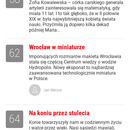
Zofia Kowalewska – córka carskiego generała
artylerii zainteresowała się matematyką, gdy
miała 11 lat. I to tak głęboko, że w II połowie
XIX w. była najwybitniejszą kobietą świata
nauki. Przyćmiła ją dopiero kilka dekad
później Maria...
Wrocław w miniaturze
62
Imponujących rozmiarów makieta Wrocławia
stała się częścią Centrum wiedzy o wodzie
Hydropolis. Nowy eksponat to najbardziej
zaawansowana technologicznie miniatura
w Polsce.
Jan Matura
Na koniu przez stulecia
64
Konie towarzyszyły nam w codziennym życiu
i walce przez wieki. Nasi sąsiedzi mawiali,