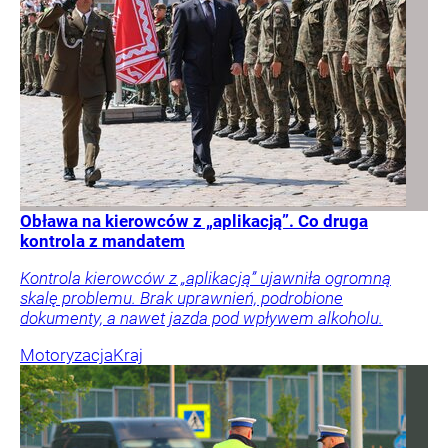
Obława na kierowców z „aplikacją”. Co druga
kontrola z mandatem
Kontrola kierowców z „aplikacją” ujawniła ogromną
skalę problemu. Brak uprawnień, podrobione
dokumenty, a nawet jazda pod wpływem alkoholu.
Motoryzacja
Kraj