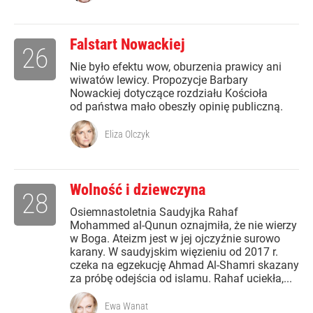
Falstart Nowackiej
26
Nie było efektu wow, oburzenia prawicy ani
wiwatów lewicy. Propozycje Barbary
Nowackiej dotyczące rozdziału Kościoła
od państwa mało obeszły opinię publiczną.
Eliza Olczyk
Wolność i dziewczyna
28
Osiemnastoletnia Saudyjka Rahaf
Mohammed al-Qunun oznajmiła, że nie wierzy
w Boga. Ateizm jest w jej ojczyźnie surowo
karany. W saudyjskim więzieniu od 2017 r.
czeka na egzekucję Ahmad Al-Shamri skazany
za próbę odejścia od islamu. Rahaf uciekła,...
Ewa Wanat