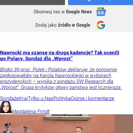
Obserwuj nas
w
Google News
Dodaj jako
źródło w Google
Nawrocki ma szansę na drugą kadencję? Tak ocenili
go Polacy. Sondaż dla „Wprost”
Blisko 39 proc. Polek i Polaków deklaruje, że ponownie
zagłosowałoby na Karola Nawrockiego w wyborach
prezydenckich – wynika z sondażu SW Research dla
„Wprost”. Grupa krytyków głowy państwa jest liczniejsza.
Sondaże
Kraj
Tylko u Nas
Polityka
Opinie i komentarze
Magdalena
Frindt