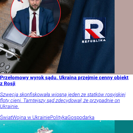
Przełomowy wyrok sądu. Ukraina przejmie cenny obiekt
z Rosji
Szwecja skonfiskowała wiosną jeden ze statków rosyjskiej
floty cieni. Tamtejszy sąd zdecydował, że przypadnie on
Ukrainie.
Świat
Wojna w Ukrainie
Polityka
Gospodarka