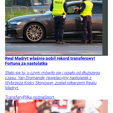
Real Madryt właśnie pobił rekord transferowy!
Fortuna za nastolatka
Stało się to, o czym mówiło się i pisało od dłuższego
czasu. Yan Diomande, rewelacyjny nastolatek z
Wybrzeża Kości Słoniowej, został piłkarzem Realu
Madryt.
Transfery
Piłka nożna
Sport