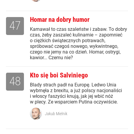
Homar na dobry humor
47
Karnawał to czas szaleństw i zabaw. To dobry
czas, żeby zaszaleć kulinarnie – zapomnieć
o ciężkich świątecznych potrawach,
spróbować czegoś nowego, wykwintnego,
czego nie jemy na co dzień. Homar, ostrygi,
kawior... Czemu nie?
Kto się boi Salviniego
48
Blady strach padł na Europę. Ledwo Unia
wybrnęła z brexitu, a już polscy nacjonaliści
i włoscy faszyści knują, jak jej wbić nóż
w plecy. Ze wsparciem Putina oczywiście.
Jakub Mielnik