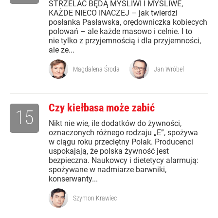
STRZELAĆ BĘDĄ MYŚLIWI I MYŚLIWE,
KAŻDE NIECO INACZEJ – jak twierdzi
posłanka Pasławska, orędowniczka kobiecych
polowań – ale każde masowo i celnie. I to
nie tylko z przyjemnością i dla przyjemności,
ale ze...
Magdalena Środa
Jan Wróbel
Czy kiełbasa może zabić
15
Nikt nie wie, ile dodatków do żywności,
oznaczonych różnego rodzaju „E”, spożywa
w ciągu roku przeciętny Polak. Producenci
uspokajają, że polska żywność jest
bezpieczna. Naukowcy i dietetycy alarmują:
spożywane w nadmiarze barwniki,
konserwanty...
Szymon Krawiec