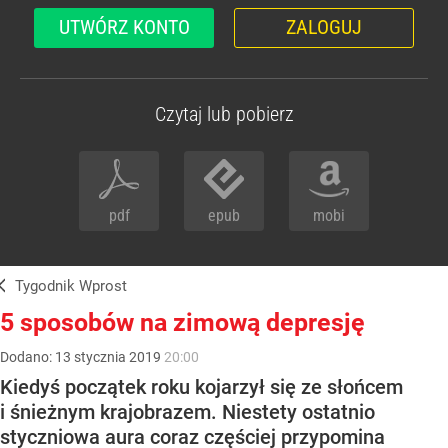
UTWÓRZ KONTO
ZALOGUJ
Czytaj lub pobierz
pdf
epub
mobi
Tygodnik Wprost
5 sposobów na zimową depresję
Dodano:
13
stycznia
2019
20:00
Kiedyś początek roku kojarzył się ze słońcem
i śnieżnym krajobrazem. Niestety ostatnio
styczniowa aura coraz częściej przypomina