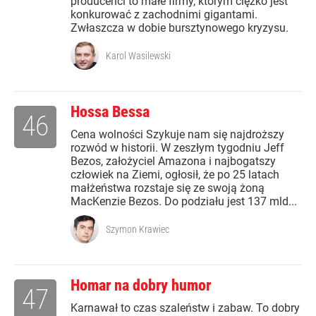
producenci to małe firmy, którym ciężko jest
konkurować z zachodnimi gigantami.
Zwłaszcza w dobie bursztynowego kryzysu.
Karol Wasilewski
Hossa Bessa
46
Cena wolności Szykuje nam się najdroższy
rozwód w historii. W zeszłym tygodniu Jeff
Bezos, założyciel Amazona i najbogatszy
człowiek na Ziemi, ogłosił, że po 25 latach
małżeństwa rozstaje się ze swoją żoną
MacKenzie Bezos. Do podziału jest 137 mld...
Szymon Krawiec
Homar na dobry humor
47
Karnawał to czas szaleństw i zabaw. To dobry