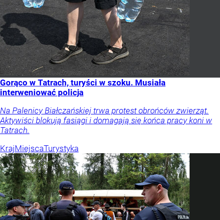
Gorąco w Tatrach, turyści w szoku. Musiała
interweniować policja
Na Palenicy Białczańskiej trwa protest obrońców zwierząt.
Aktywiści blokują fasiągi i domagają się końca pracy koni w
Tatrach.
Kraj
Miejsca
Turystyka