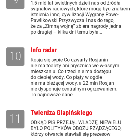
1,5 mld lat świetlnych dzieli nas od źródła
sygnałów radiowych, które mogą być znakiem
istnienia innej cywilizacji Wygrany Paweł
Pawlikowski Przyzwyczaił nas do tego,
że za „Zimną wojnę” zbiera nagrody jedna
po drugiej – kilka dni temu była...
Info radar
10
Rosja się sypie Co czwarty Rosjanin
nie ma toalety ani prysznica we własnym
mieszkaniu. Co trzeci nie ma dostępu
do ciepłej wody. Co piąty w ogóle
nie ma bieżącej wody, a 22 mln Rosjan
nie dysponuje centralnym ogrzewaniem.
To najnowsze dane...
Twierdza Glapińskiego
11
ODKĄD PIS PRZEJĄŁ WŁADZĘ, NIEWIELU
BYŁO POLITYKÓW OBOZU RZĄDZĄCEGO,
którzy otwarcie stawiali się prezesowi