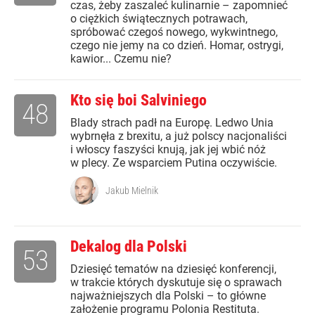
czas, żeby zaszaleć kulinarnie – zapomnieć
o ciężkich świątecznych potrawach,
spróbować czegoś nowego, wykwintnego,
czego nie jemy na co dzień. Homar, ostrygi,
kawior... Czemu nie?
Kto się boi Salviniego
48
Blady strach padł na Europę. Ledwo Unia
wybrnęła z brexitu, a już polscy nacjonaliści
i włoscy faszyści knują, jak jej wbić nóż
w plecy. Ze wsparciem Putina oczywiście.
Jakub Mielnik
Dekalog dla Polski
53
Dziesięć tematów na dziesięć konferencji,
w trakcie których dyskutuje się o sprawach
najważniejszych dla Polski – to główne
założenie programu Polonia Restituta.