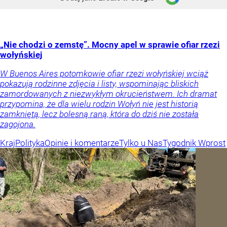
„Nie chodzi o zemstę”. Mocny apel w sprawie ofiar rzezi
wołyńskiej
W Buenos Aires potomkowie ofiar rzezi wołyńskiej wciąż
pokazują rodzinne zdjęcia i listy, wspominając bliskich
zamordowanych z niezwykłym okrucieństwem. Ich dramat
przypomina, że dla wielu rodzin Wołyń nie jest historią
zamkniętą, lecz bolesną raną, która do dziś nie została
zagojona.
Kraj
Polityka
Opinie i komentarze
Tylko u Nas
Tygodnik Wprost