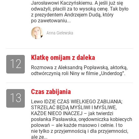
Jarosławowi Kaczyńskiemu. A jeśli już się
odważyli, płacili za to wysoką cenę. Tak było
z prezydentem Andrzejem Dudą, który
po zawetowaniu...
Anna Gielewska
Klatkę omijam z daleka
12
Rozmowa z Aleksandrą Popławską, aktorką,
odtwórczynią roli Niny w filmie „Underdog”.
Czas zabijania
13
Lewo IDZIE CZAS WIELKIEGO ZABIJANIA;
STRZELAĆ BĘDĄ MYŚLIWI I MYŚLIWE,
KAŻDE NIECO INACZEJ – jak twierdzi
posłanka Pasławska, orędowniczka kobiecych
polowań – ale każde masowo i celnie. I to
nie tylko z przyjemnością i dla przyjemności,
ale ze...