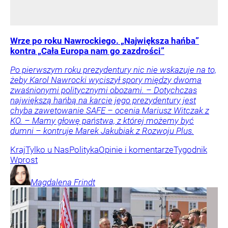
Wrze po roku Nawrockiego. „Największa hańba”
kontra „Cała Europa nam go zazdrości”
Po pierwszym roku prezydentury nic nie wskazuje na to,
żeby Karol Nawrocki wyciszył spory między dwoma
zwaśnionymi politycznymi obozami. – Dotychczas
największą hańbą na karcie jego prezydentury jest
chyba zawetowanie SAFE – ocenia Mariusz Witczak z
KO. – Mamy głowę państwa, z której możemy być
dumni – kontruje Marek Jakubiak z Rozwoju Plus.
Kraj
Tylko u Nas
Polityka
Opinie i komentarze
Tygodnik
Wprost
Magdalena
Frindt