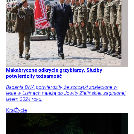
Makabryczne odkrycie grzybiarzy. Służby
potwierdziły tożsamość
Badania DNA potwierdziły, że szczątki znalezione w
lesie w Lisinach należą do Jowity Zielińskiej, zaginionej
latem 2024 roku.
Kraj
Życie