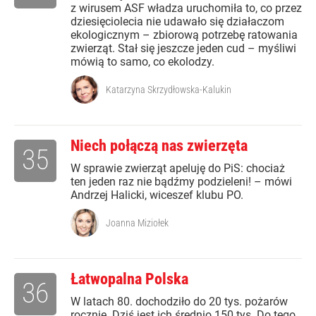
z wirusem ASF władza uruchomiła to, co przez
dziesięciolecia nie udawało się działaczom
ekologicznym – zbiorową potrzebę ratowania
zwierząt. Stał się jeszcze jeden cud – myśliwi
mówią to samo, co ekolodzy.
Katarzyna Skrzydłowska-Kalukin
Niech połączą nas zwierzęta
35
W sprawie zwierząt apeluję do PiS: chociaż
ten jeden raz nie bądźmy podzieleni! – mówi
Andrzej Halicki, wiceszef klubu PO.
Joanna Miziołek
Łatwopalna Polska
36
W latach 80. dochodziło do 20 tys. pożarów
rocznie. Dziś jest ich średnio 150 tys. Do tego