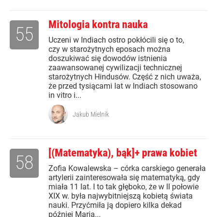
Mitologia kontra nauka
55
Uczeni w Indiach ostro pokłócili się o to,
czy w starożytnych eposach można
doszukiwać się dowodów istnienia
zaawansowanej cywilizacji technicznej
starożytnych Hindusów. Część z nich uważa,
że przed tysiącami lat w Indiach stosowano
in vitro i...
Jakub Mielnik
[(Matematyka), bąk]+ prawa kobiet
58
Zofia Kowalewska – córka carskiego generała
artylerii zainteresowała się matematyką, gdy
miała 11 lat. I to tak głęboko, że w II połowie
XIX w. była najwybitniejszą kobietą świata
nauki. Przyćmiła ją dopiero kilka dekad
później Maria...