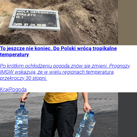
To jeszcze nie koniec. Do Polski wrócą tropikalne
temperatury
Po krótkim ochłodzeniu pogoda znów się zmieni. Prognozy
IMGW wskazują, że w wielu regionach temperatura
przekroczy 30 stopni.
Kraj
Pogoda