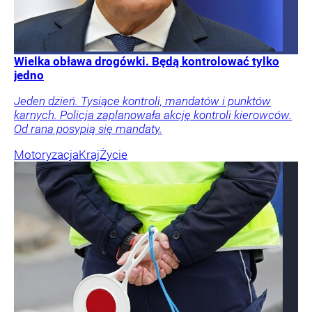
Wielka obława drogówki. Będą kontrolować tylko
jedno
Jeden dzień. Tysiące kontroli, mandatów i punktów
karnych. Policja zaplanowała akcję kontroli kierowców.
Od rana posypią się mandaty.
Motoryzacja
Kraj
Życie