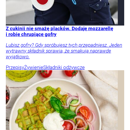
Z cukinii nie smażę placków. Dodaję mozzarellę
i robię chrupiące gofry
Lubisz gofry? Gdy spróbujesz tych przepadniesz. Jeden
wytrawny składnik sprawia, że smakują naprawdę
wyjątkowo.
Przepisy
Żywienie
Składniki odżywcze