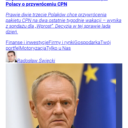
Polacy o przywróceniu CPN
Prawie dwie trzecie Polaków chce przywrócenia
pakietu CPN na dwa ostatnie tygodnie wakacji – wynika
z sondażu dla „Wprost”. Decyzja w tej sprawie lada
dzień.
Finanse i inwestycje
Firmy i rynki
Gospodarka
Twój
portfel
Motoryzacja
Tylko u Nas
Radosław
Święcki