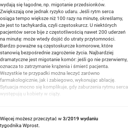
wydają się łagodne, np. migotanie przedsionków.
Zwiększają one jednak ryzyko udaru. Jeśli rytm serca
osiąga tempo większe niż 100 razy na minutę, określamy,
że jest to tachykardia, czyli częstoskurcz. U niektórych
pacjentów serce bije z częstotliwością nawet 200 uderzeń
na minutę: może wtedy dojść do utraty przytomności.
Bardzo poważne są częstoskurcze komorowe, które
stanowią bezpośrednie zagrożenie życia. Najbardziej
dramatyczne jest migotanie komór: jeśli go nie przerwiemy,
oznacza to zatrzymanie krążenia i śmierć pacjenta.
Wszystkie te przypadki można leczyć zarówno
farmakologicznie, jak i zabiegowo, wykonując ablację.
Sytuacja mocno się komplikuje, gdy zaburzenia rytmu serca
występują u kobiety w ciąży.
Więcej możesz przeczytać w
3/2019 wydaniu
tygodnika Wprost
.