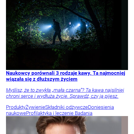
Naukowcy porównali 3 rodzaje kawy. Ta najmocniej
wiązała się z dłuższym życiem
Myślisz, że to zwykła „mała czarna”? Ta kawa najsilniej
chroni serce i wydłuża życie. Sprawdź, czy ją pijesz.
Produkty
Żywienie
Składniki odżywcze
Doniesienia
naukowe
Profilaktyka i leczenie
Badania