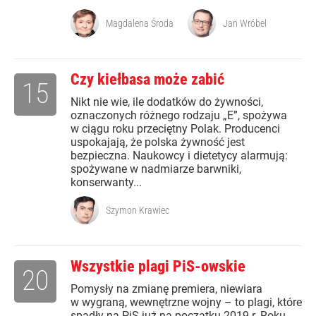
Magdalena Środa
Jan Wróbel
Czy kiełbasa może zabić
15
Nikt nie wie, ile dodatków do żywności,
oznaczonych różnego rodzaju „E”, spożywa
w ciągu roku przeciętny Polak. Producenci
uspokajają, że polska żywność jest
bezpieczna. Naukowcy i dietetycy alarmują:
spożywane w nadmiarze barwniki,
konserwanty...
Szymon Krawiec
Wszystkie plagi PiS-owskie
20
Pomysły na zmianę premiera, niewiara
w wygraną, wewnętrzne wojny – to plagi, które
spadły na PiS już na początku 2019 r. Roku,