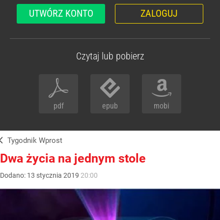
UTWÓRZ KONTO
ZALOGUJ
Czytaj lub pobierz
pdf
epub
mobi
Tygodnik Wprost
Dwa życia na jednym stole
Dodano:
13
stycznia
2019
20:00