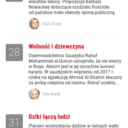
wiwatów lewicy. Propozycje Barbary
Nowackiej dotyczące rozdziału Kościoła
od państwa mało obeszły opinię publiczną.
Eliza Olczyk
Wolność i dziewczyna
28
Osiemnastoletnia Saudyjka Rahaf
Mohammed al-Qunun oznajmiła, że nie wierzy
w Boga. Ateizm jest w jej ojczyźnie surowo
karany. W saudyjskim więzieniu od 2017 r.
czeka na egzekucję Ahmad Al-Shamri skazany
za próbę odejścia od islamu. Rahaf uciekła,...
Ewa Wanat
Dziki łączą ludzi
31
Planem wystrzelania dzików w ramach walki