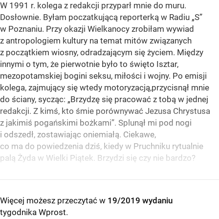
W 1991 r. kolega z redakcji przyparł mnie do muru.
Dosłownie. Byłam poczatkującą reporterką w Radiu „S”
w Poznaniu. Przy okazji Wielkanocy zrobiłam wywiad
z antropologiem kultury na temat mitów związanych
z początkiem wiosny, odradzającym się życiem. Między
innymi o tym, że pierwotnie było to święto Isztar,
mezopotamskiej bogini seksu, miłości i wojny. Po emisji
kolega, zajmujący się wtedy motoryzacją,przycisnął mnie
do ściany, sycząc: „Brzydzę się pracować z tobą w jednej
redakcji. Z kimś, kto śmie porównywać Jezusa Chrystusa
z jakimiś pogańskimi bożkami”. Splunął mi pod nogi
i odszedł, zostawiając oniemiałą. Ciekawe,
co ma do powiedzenia dziś, kiedy w Pruchniku rytualnie
palą Żyda w Wielki Piątek. Brzydzi się czy nie bardzo?
Więcej możesz przeczytać w
19/2019 wydaniu
tygodnika Wprost
.