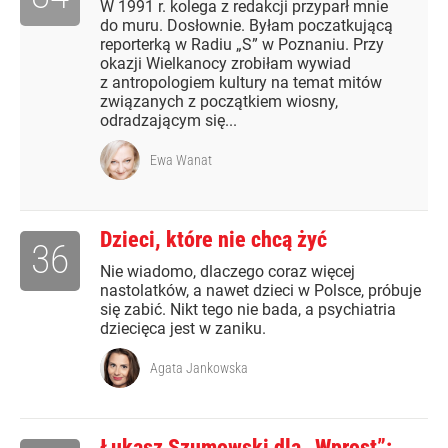
W 1991 r. kolega z redakcji przyparł mnie
do muru. Dosłownie. Byłam poczatkującą
reporterką w Radiu „S” w Poznaniu. Przy
okazji Wielkanocy zrobiłam wywiad
z antropologiem kultury na temat mitów
związanych z początkiem wiosny,
odradzającym się...
Ewa Wanat
Dzieci, które nie chcą żyć
36
Nie wiadomo, dlaczego coraz więcej
nastolatków, a nawet dzieci w Polsce, próbuje
się zabić. Nikt tego nie bada, a psychiatria
dziecięca jest w zaniku.
Agata Jankowska
Łukasz Szumowski dla „Wprost”: