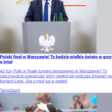
Polski finał w Warszawie! To będzie wielkie święto w grze
o tytuł
Aż trzy Polki w finale turnieju tenisowego w Warszawie? To
rzeczywiście scenariusz, który spełnił się podczas zmagań na
kortach Legii. Gra o tytuł już w piątek!
Tenis
Sport