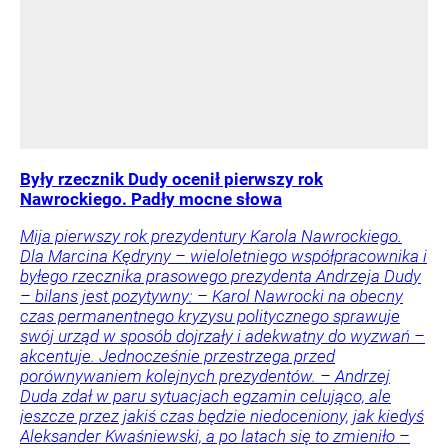
Były rzecznik Dudy ocenił pierwszy rok
Nawrockiego. Padły mocne słowa
Mija pierwszy rok prezydentury Karola Nawrockiego.
Dla Marcina Kędryny – wieloletniego współpracownika i
byłego rzecznika prasowego prezydenta Andrzeja Dudy
– bilans jest pozytywny: – Karol Nawrocki na obecny
czas permanentnego kryzysu politycznego sprawuje
swój urząd w sposób dojrzały i adekwatny do wyzwań –
akcentuje. Jednocześnie przestrzega przed
porównywaniem kolejnych prezydentów. – Andrzej
Duda zdał w paru sytuacjach egzamin celująco, ale
jeszcze przez jakiś czas będzie niedoceniony, jak kiedyś
Aleksander Kwaśniewski, a po latach się to zmieniło –