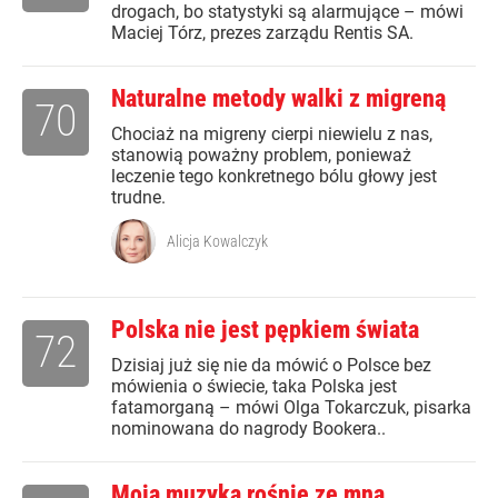
drogach, bo statystyki są alarmujące – mówi
Maciej Tórz, prezes zarządu Rentis SA.
Naturalne metody walki z migreną
70
Chociaż na migreny cierpi niewielu z nas,
stanowią poważny problem, ponieważ
leczenie tego konkretnego bólu głowy jest
trudne.
Alicja Kowalczyk
Polska nie jest pępkiem świata
72
Dzisiaj już się nie da mówić o Polsce bez
mówienia o świecie, taka Polska jest
fatamorganą – mówi Olga Tokarczuk, pisarka
nominowana do nagrody Bookera..
Moja muzyka rośnie ze mną