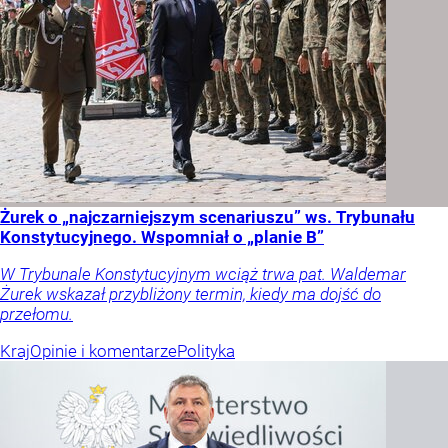
Żurek o „najczarniejszym scenariuszu” ws. Trybunału
Konstytucyjnego. Wspomniał o „planie B”
W Trybunale Konstytucyjnym wciąż trwa pat. Waldemar
Żurek wskazał przybliżony termin, kiedy ma dojść do
przełomu.
Kraj
Opinie i komentarze
Polityka