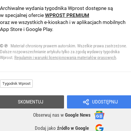
Archiwalne wydania tygodnika Wprost dostępne są
w specjalnej ofercie
WPROST PREMIUM
oraz we wszystkich e-kioskach i w aplikacjach mobilnych
App Store
i
Google Play
.
© ℗
Materiał chroniony prawem autorskim. Wszelkie prawa zastrzeżone.
Dalsze rozpowszechnianie artykułu tylko za zgodą wydawcy tygodnika
Wprost.
Regulamin i warunki licencjonowania materiałów prasowych
.
Tygodnik Wprost
SKOMENTUJ
UDOSTĘPNIJ
Obserwuj nas
w
Google News
Dodaj jako
źródło w Google