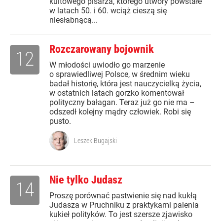
kultowego pisarza, którego utwory powstałe
w latach 50. i 60. wciąż cieszą się
niesłabnącą...
Rozczarowany bojownik
12
W młodości uwiodło go marzenie
o sprawiedliwej Polsce, w średnim wieku
badał historię, która jest nauczycielką życia,
w ostatnich latach gorzko komentował
polityczny bałagan. Teraz już go nie ma –
odszedł kolejny mądry człowiek. Robi się
pusto.
Leszek Bugajski
Nie tylko Judasz
14
Proszę porównać pastwienie się nad kukłą
Judasza w Pruchniku z praktykami palenia
kukieł polityków. To jest szersze zjawisko