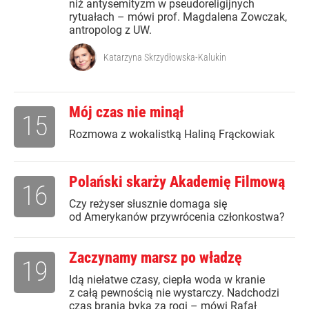
niż antysemityzm w pseudoreligijnych
rytuałach – mówi prof. Magdalena Zowczak,
antropolog z UW.
Katarzyna Skrzydłowska-Kalukin
Mój czas nie minął
15
Rozmowa z wokalistką Haliną Frąckowiak
Polański skarży Akademię Filmową
16
Czy reżyser słusznie domaga się
od Amerykanów przywrócenia członkostwa?
Zaczynamy marsz po władzę
19
Idą niełatwe czasy, ciepła woda w kranie
z całą pewnością nie wystarczy. Nadchodzi
czas brania byka za rogi – mówi Rafał