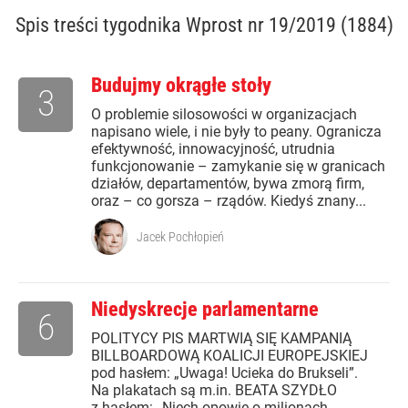
Spis treści
tygodnika Wprost nr 19/2019 (1884)
Budujmy okrągłe stoły
3
O problemie silosowości w organizacjach
napisano wiele, i nie były to peany. Ogranicza
efektywność, innowacyjność, utrudnia
funkcjonowanie – zamykanie się w granicach
działów, departamentów, bywa zmorą firm,
oraz – co gorsza – rządów. Kiedyś znany...
Jacek Pochłopień
Niedyskrecje parlamentarne
6
POLITYCY PIS MARTWIĄ SIĘ KAMPANIĄ
BILLBOARDOWĄ KOALICJI EUROPEJSKIEJ
pod hasłem: „Uwaga! Ucieka do Brukseli”.
Na plakatach są m.in. BEATA SZYDŁO
z hasłem: „Niech opowie o milionach