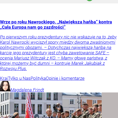
Wrze po roku Nawrockiego. „Największa hańba” kontra
„Cała Europa nam go zazdrości”
Po pierwszym roku prezydentury nic nie wskazuje na to, żeby
Karol Nawrocki wyciszył spory między dwoma zwaśnionymi
politycznymi obozami. – Dotychczas największą hańbą na
karcie jego prezydentury jest chyba zawetowanie SAFE –
ocenia Mariusz Witczak z KO. – Mamy głowę państwa, z
której możemy być dumni – kontruje Marek Jakubiak z
Rozwoju Plus.
Kraj
Tylko u Nas
Polityka
Opinie i komentarze
Magdalena
Frindt