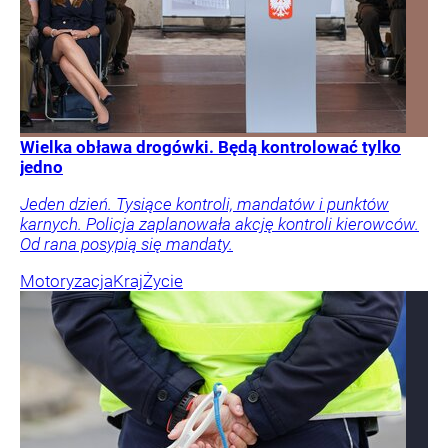
Wielka obława drogówki. Będą kontrolować tylko
jedno
Jeden dzień. Tysiące kontroli, mandatów i punktów
karnych. Policja zaplanowała akcję kontroli kierowców.
Od rana posypią się mandaty.
Motoryzacja
Kraj
Życie