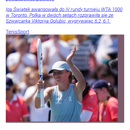
Iga Świątek awansowała do IV rundy turnieju WTA 1000
w Toronto. Polka w dwóch setach rozprawiła się ze
Szwajcarką Viktorija Golubic, wygrywając 6:2, 6:1.
Tenis
Sport