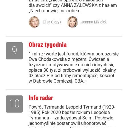
dla swoich” czy ANNA ZALEWSKA z hasłem
„Niech opowie, co zrobiła...
Eliza Olczyk
Joanna Miziołek
Obraz tygodnia
9
1 mln zł warte jest ferrari, którym porusza się
Ewa Chodakowska z mężem. Ćwiczenia
fizyczne i motywowanie do nich innych się
opłaca 30 tys. zł próbował wyłudzić lokalny
działacz PiS od firmy remontującej kościół
w Dąbrowie Górniczej. CBA...
Info radar
10
Powrót Tyrmanda Leopold Tyrmand (1920-
1985) Rok 2020 będzie rokiem Leopolda
Tyrmanda – zadecydował Sejm. Posłowie
jednomyślnie postanowili uhonorować