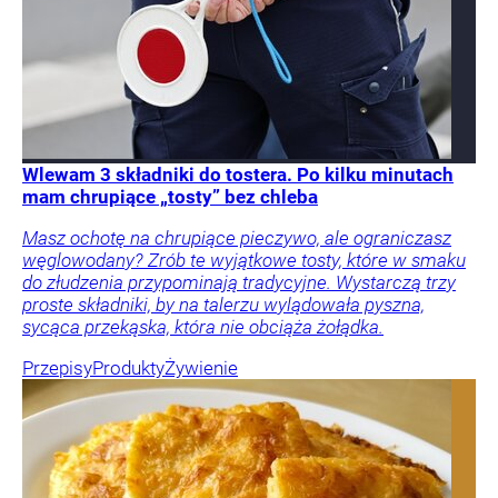
Wlewam 3 składniki do tostera. Po kilku minutach
mam chrupiące „tosty” bez chleba
Masz ochotę na chrupiące pieczywo, ale ograniczasz
węglowodany? Zrób te wyjątkowe tosty, które w smaku
do złudzenia przypominają tradycyjne. Wystarczą trzy
proste składniki, by na talerzu wylądowała pyszna,
sycąca przekąska, która nie obciąża żołądka.
Przepisy
Produkty
Żywienie