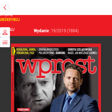
PRZEJDŹ
NA
WPROST
STRONĘ
GŁÓWNĄ
UBSKRYBUJ
Tygodnik Wprost
ZALOGUJ
Wydanie
: 19/2019
(1884)
MENU