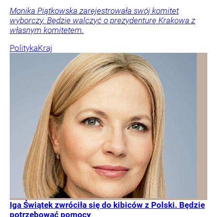
Monika Piątkowska zarejestrowała swój komitet
wyborczy. Będzie walczyć o prezydenturę Krakowa z
własnym komitetem.
Polityka
Kraj
Iga Świątek zwróciła się do kibiców z Polski. Będzie
potrzebować pomocy