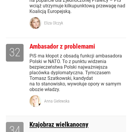
na poparcie dla Zjednoczonej Prawicy – PiS
wciąż utrzymuje kilkupunktową przewagę nad
Koalicją Europejską.
Eliza Olczyk
Ambasador z problemami
32
PiS ma kłopot z obsadą funkcji ambasadora
Polski w NATO. To z punktu widzenia
bezpieczeństwa Polski najważniejsza
placówka dyplomatyczna. Tymczasem
Tomasz Szatkowski, kandydat
na to stanowisko, wywołuje opory w samym
obozie władzy.
Anna Gielewska
Krajobraz wielkanocny
34