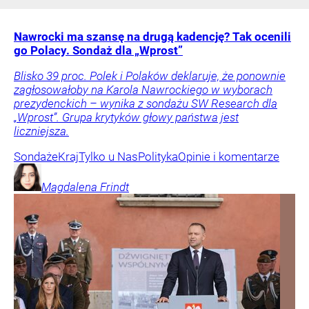
Nawrocki ma szansę na drugą kadencję? Tak ocenili
go Polacy. Sondaż dla „Wprost”
Blisko 39 proc. Polek i Polaków deklaruje, że ponownie
zagłosowałoby na Karola Nawrockiego w wyborach
prezydenckich – wynika z sondażu SW Research dla
„Wprost”. Grupa krytyków głowy państwa jest
liczniejsza.
Sondaże
Kraj
Tylko u Nas
Polityka
Opinie i komentarze
Magdalena
Frindt