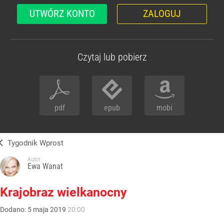
UTWÓRZ KONTO
ZALOGUJ
Czytaj lub pobierz
pdf
epub
mobi
Tygodnik Wprost
Autor:
Ewa Wanat
Krajobraz wielkanocny
Dodano:
5
maja
2019
20:00