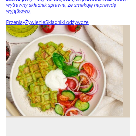
wytrawny składnik sprawia, że smakują naprawdę
wyjątkowo.
Przepisy
Żywienie
Składniki odżywcze