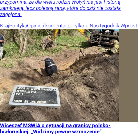
przypomina, że dla wielu rodzin Wołyń nie jest historią
zamkniętą, lecz bolesną raną, która do dziś nie została
zagojona.
Kraj
Polityka
Opinie i komentarze
Tylko u Nas
Tygodnik Wprost
Wiceszef MSWiA o sytuacji na granicy polsko-
białoruskiej. „Widzimy pewne wzmożenie”