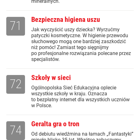
mineralnych.
Bezpieczna higiena uszu
71
Jak wyczyścić uszy dziecka? Wyrzućmy
patyczki kosmetyczne. W higienie przewodu
słuchowego mogą one bardziej zaszkodzić
niż pomóc! Zamiast tego sięgnijmy
po profesjonalne rozwiązania polecane przez
specjalistów.
Szkoły w sieci
72
Ogólnopolska Sieć Edukacyjna oplecie
wszystkie szkoły w kraju. Oznacza
to bezpłatny internet dla wszystkich uczniów
w Polsce.
Geralta gra o tron
74
Od debiutu wiedźmina na łamach „Fantastyki”
minęło blisko 35 lat. Wkrótce zobaczymy