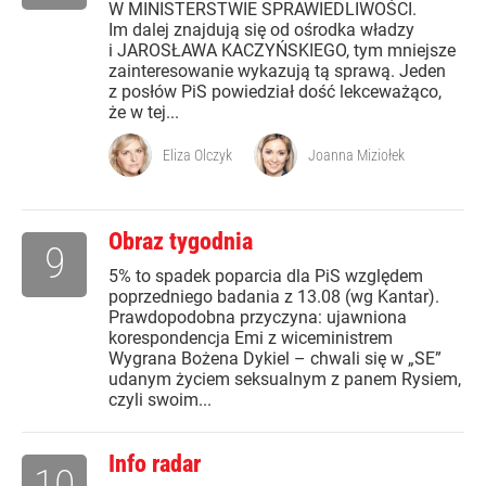
W MINISTERSTWIE SPRAWIEDLIWOŚCI.
Im dalej znajdują się od ośrodka władzy
i JAROSŁAWA KACZYŃSKIEGO, tym mniejsze
zainteresowanie wykazują tą sprawą. Jeden
z posłów PiS powiedział dość lekceważąco,
że w tej...
Eliza Olczyk
Joanna Miziołek
Obraz tygodnia
9
5% to spadek poparcia dla PiS względem
poprzedniego badania z 13.08 (wg Kantar).
Prawdopodobna przyczyna: ujawniona
korespondencja Emi z wiceministrem
Wygrana Bożena Dykiel – chwali się w „SE”
udanym życiem seksualnym z panem Rysiem,
czyli swoim...
Info radar
10