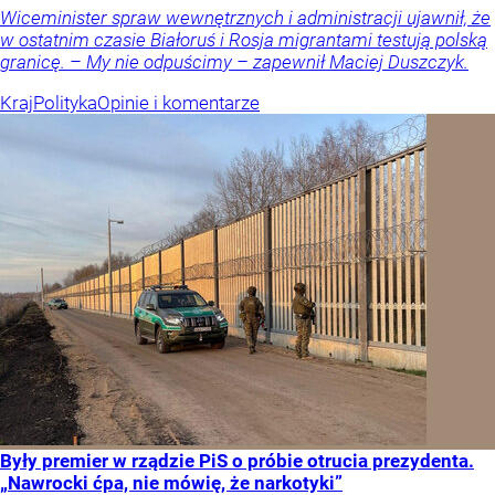
Wiceminister spraw wewnętrznych i administracji ujawnił, że
w ostatnim czasie Białoruś i Rosja migrantami testują polską
granicę. – My nie odpuścimy – zapewnił Maciej Duszczyk.
Kraj
Polityka
Opinie i komentarze
Były premier w rządzie PiS o próbie otrucia prezydenta.
„Nawrocki ćpa, nie mówię, że narkotyki”