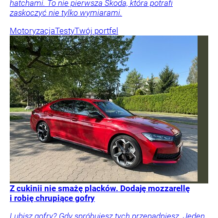
hatchami. To nie pierwsza Skoda, która potrafi
zaskoczyć nie tylko wymiarami.
Motoryzacja
Testy
Twój portfel
Z cukinii nie smażę placków. Dodaję mozzarellę
i robię chrupiące gofry
Lubisz gofry? Gdy spróbujesz tych przepadniesz. Jeden