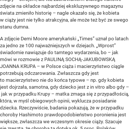
zdjęcie na okładce najbardziej ekskluzywnego magazynu
świata zmieniło historię – nagle okazało się, że kobieta
w ciąży jest nie tylko atrakcyjna, ale może też być ze swego
stanu dumna.
A zdjęcie Demi Moore amerykański „Times” uznał po latach
za jedno ze 100 najważniejszych w dziejach. „Wprost”
świadomie nawiązuje do tamtego wydarzenia, bo – jak
mówi w rozmowie z PAULINĄ SOCHĄ-JAKUBOWSKĄ
JOANNA KRUPA – w Polsce ciąża i macierzyństwo ciągle
potrzebują odczarowania. Zwłaszcza gdy jest
to macierzyństwo nie do końca typowe – np. gdy kobieta
jest dojrzała, samotna, gdy dziecko jest z in vitro albo gdy –
jak w przypadku Krupy – matka zmaga się z przypadłością,
która, w myśl obiegowych opinii, wyklucza posiadanie
dziecka. Rzeczywiście, badania pokazują, że w przypadku
choroby Hashimoto prawdopodobieństwo poronienia jest
większe, zwłaszcza we wczesnym okresie ciąży. Szacuje
się zresztą, że choroba ta dotyka ok. 5 proc. Polaków.