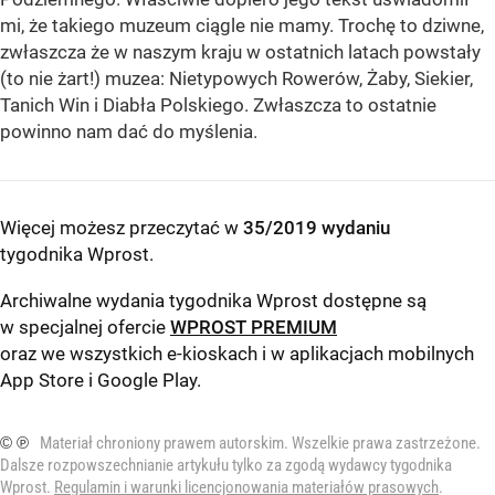
mi, że takiego muzeum ciągle nie mamy. Trochę to dziwne,
zwłaszcza że w naszym kraju w ostatnich latach powstały
(to nie żart!) muzea: Nietypowych Rowerów, Żaby, Siekier,
Tanich Win i Diabła Polskiego. Zwłaszcza to ostatnie
powinno nam dać do myślenia.
Więcej możesz przeczytać w
35/2019 wydaniu
tygodnika Wprost
.
Archiwalne wydania tygodnika Wprost dostępne są
w specjalnej ofercie
WPROST PREMIUM
oraz we wszystkich e-kioskach i w aplikacjach mobilnych
App Store
i
Google Play
.
© ℗
Materiał chroniony prawem autorskim. Wszelkie prawa zastrzeżone.
Dalsze rozpowszechnianie artykułu tylko za zgodą wydawcy tygodnika
Wprost.
Regulamin i warunki licencjonowania materiałów prasowych
.