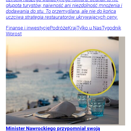
głupota turystów, naiwność ani niezdolność mnożenia i
dodawania do stu. To przemyślana, ale nie do końca
uczciwa strategia restauratorów ukrywających ceny.
Finanse i inwestycje
Podróże
Kraj
Tylko u Nas
Tygodnik
Wprost
Minister Nawrockiego przypomniał swoją