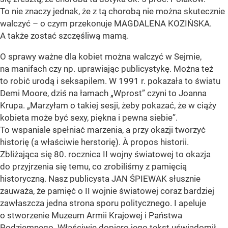
To nie znaczy jednak, że z tą chorobą nie można skutecznie
walczyć – o czym przekonuje MAGDALENA KOZIŃSKA.
A także zostać szczęśliwą mamą.
O sprawy ważne dla kobiet można walczyć w Sejmie,
na manifach czy np. uprawiając publicystykę. Można też
to robić urodą i seksapilem. W 1991 r. pokazała to światu
Demi Moore, dziś na łamach „Wprost” czyni to Joanna
Krupa. „Marzyłam o takiej sesji, żeby pokazać, że w ciąży
kobieta może być sexy, piękna i pewna siebie”.
To wspaniale spełniać marzenia, a przy okazji tworzyć
historię (a właściwie herstorię). À propos historii.
Zbliżająca się 80. rocznica II wojny światowej to okazja
do przyjrzenia się temu, co zrobiliśmy z pamięcią
historyczną. Nasz publicysta JAN ŚPIEWAK słusznie
zauważa, że pamięć o II wojnie światowej coraz bardziej
zawłaszcza jedna strona sporu politycznego. I apeluje
o stworzenie Muzeum Armii Krajowej i Państwa
Podziemnego. Właściwie dopiero jego tekst uświadomił