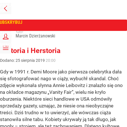
PRZEJDŹ
NA
WPROST
STRONĘ
GŁÓWNĄ
UBSKRYBUJ
Tygodnik Wprost
Autor:
ZALOGUJ
Marcin Dzierżanowski
MENU
Historia i Herstoria
Dodano:
25
sierpnia
2019
20:00
Gdy w 1991 r. Demi Moore jako pierwsza celebrytka dała
się sfotografować nago w ciąży, wybuchł skandal. Choć
zdjęcie wykonała słynna Annie Leibovitz i znalazło się ono
na okładce magazynu „Vanity Fair”, wielu nie kryło
oburzenia. Niektóre sieci handlowe w USA odmówiły
sprzedaży gazety, uznając, że niesie ona nieobyczajne
treści. Dziś trudno w to uwierzyć, ale wówczas ciąża
stanowiła silne tabu. Kobiety ukrywały ją tak długo, jak
mogły – strojem, ale też zachowaniem. Dlatego kultowe