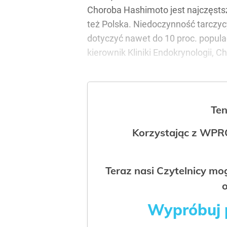
Choroba Hashimoto jest najczęstsz
też Polska. Niedoczynność tarczycy
dotyczyć nawet do 10 proc. populac
kierownik Kliniki Endokrynologii
Ten
Korzystając z WPR
Teraz nasi Czytelnicy m
o
Wypróbuj p