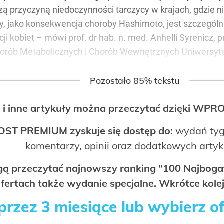
ą przyczyną niedoczynności tarczycy w krajach, gdzie ni
, jako konsekwencja choroby Hashimoto, jest szczególnie
ji kobiet – mówi prof. dr hab. n. med. Anhelli Syrenicz
, Chorób Metabolicznych i Chorób Wewnętrznych Uniwersy
Pozostało 85% tekstu
 i inne artykuły można przeczytać dzięki WP
OST PREMIUM zyskuje się dostęp do:
wydań tyg
komentarzy, opinii oraz dodatkowych arty
ogą przeczytać najnowszy ranking "100 Najbo
fertach także wydanie specjalne. Wkrótce kolej
rzez 3 miesiące lub wybierz o