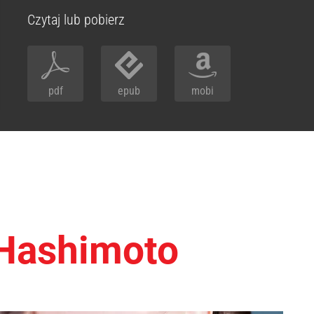
Czytaj lub pobierz
pdf
epub
mobi
 Hashimoto