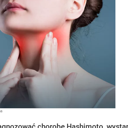
as
agnozować chorobę Hashimoto, wystar