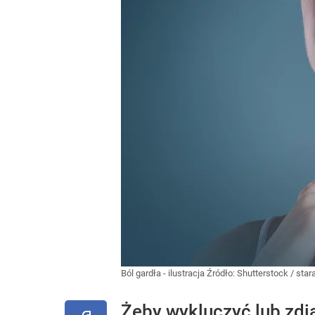
Ból gardła - ilustracja
Źródło:
Shutterstock
/
star
Żeby wykluczyć lub zdi