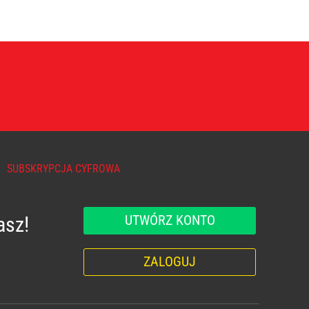
SUBSKRYPCJA CYFROWA
UTWÓRZ KONTO
asz!
ZALOGUJ