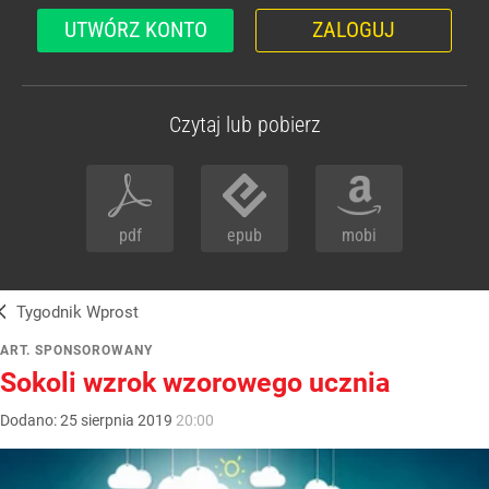
UTWÓRZ KONTO
ZALOGUJ
Czytaj lub pobierz
pdf
epub
mobi
Tygodnik Wprost
ART. SPONSOROWANY
Sokoli wzrok wzorowego ucznia
Dodano:
25
sierpnia
2019
20:00