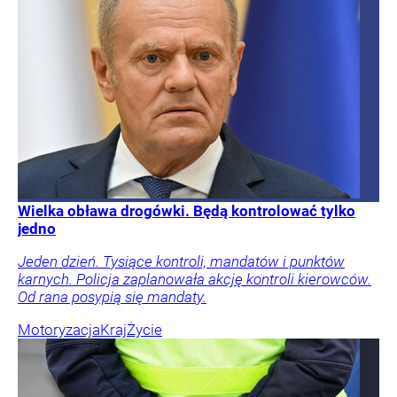
Wielka obława drogówki. Będą kontrolować tylko
jedno
Jeden dzień. Tysiące kontroli, mandatów i punktów
karnych. Policja zaplanowała akcję kontroli kierowców.
Od rana posypią się mandaty.
Motoryzacja
Kraj
Życie