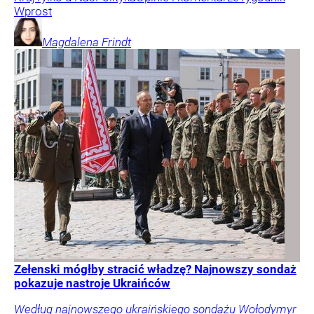
Wprost
Magdalena
Frindt
Zełenski mógłby stracić władzę? Najnowszy sondaż
pokazuje nastroje Ukraińców
Według najnowszego ukraińskiego sondażu Wołodymyr