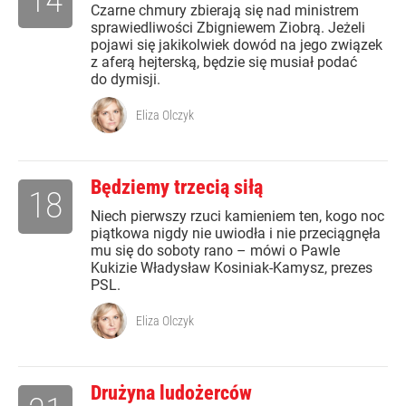
Czarne chmury zbierają się nad ministrem
sprawiedliwości Zbigniewem Ziobrą. Jeżeli
pojawi się jakikolwiek dowód na jego związek
z aferą hejterską, będzie się musiał podać
do dymisji.
Eliza Olczyk
Będziemy trzecią siłą
18
Niech pierwszy rzuci kamieniem ten, kogo noc
piątkowa nigdy nie uwiodła i nie przeciągnęła
mu się do soboty rano – mówi o Pawle
Kukizie Władysław Kosiniak-Kamysz, prezes
PSL.
Eliza Olczyk
Drużyna ludożerców