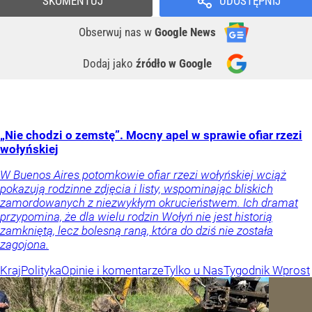
SKOMENTUJ
UDOSTĘPNIJ
Obserwuj nas
w
Google News
Dodaj jako
źródło w Google
„Nie chodzi o zemstę”. Mocny apel w sprawie ofiar rzezi
wołyńskiej
W Buenos Aires potomkowie ofiar rzezi wołyńskiej wciąż
pokazują rodzinne zdjęcia i listy, wspominając bliskich
zamordowanych z niezwykłym okrucieństwem. Ich dramat
przypomina, że dla wielu rodzin Wołyń nie jest historią
zamkniętą, lecz bolesną raną, która do dziś nie została
zagojona.
Kraj
Polityka
Opinie i komentarze
Tylko u Nas
Tygodnik Wprost