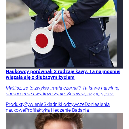
Naukowcy porównali 3 rodzaje kawy. Ta najmocniej
wiązała się z dłuższym życiem
Myślisz, że to zwykła „mała czarna”? Ta kawa najsilniej
chroni serce i wydłuża życie. Sprawdź, czy ją pijesz.
Produkty
Żywienie
Składniki odżywcze
Doniesienia
naukowe
Profilaktyka i leczenie
Badania