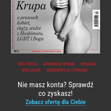
SPIS TREŚCI
ARCHIWUM WYDAŃ
WYDANIA
SPECJALNE
SUBSKRYPCJA CYFROWA
Nie masz konta? Sprawdź
co zyskasz!
Zobacz ofertę dla Ciebie