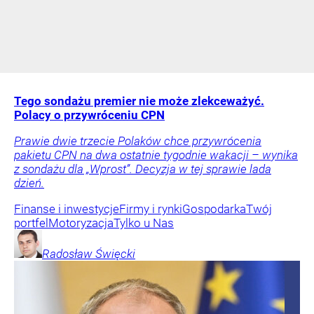
Tego sondażu premier nie może zlekceważyć.
Polacy o przywróceniu CPN
Prawie dwie trzecie Polaków chce przywrócenia
pakietu CPN na dwa ostatnie tygodnie wakacji – wynika
z sondażu dla „Wprost”. Decyzja w tej sprawie lada
dzień.
Finanse i inwestycje
Firmy i rynki
Gospodarka
Twój
portfel
Motoryzacja
Tylko u Nas
Radosław
Święcki