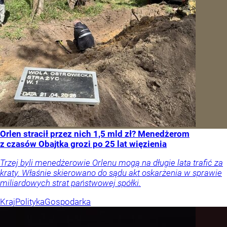
Orlen stracił przez nich 1,5 mld zł? Menedżerom
z czasów Obajtka grozi po 25 lat więzienia
Trzej byli menedżerowie Orlenu mogą na długie lata trafić za
kraty. Właśnie skierowano do sądu akt oskarżenia w sprawie
miliardowych strat państwowej spółki.
Kraj
Polityka
Gospodarka