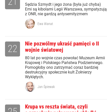
21
Sędzia Szmydt i jego żona (była już chyba)
Emi są kibolami Legii Warszawa, sympatyzują
z ONR, nie gardzą antysemityzmem
Ewa Wanat
Nie pozwólmy ukraść pamięci o II
22
wojnie światowej
80 lat po wojnie czas powołać Muzeum Armii
Krajowej i Polskiego Państwa Podziemnego.
Pomogłoby ono zatrzymać coraz bardziej
destrukcyjny społecznie kult Żołnierzy
Wyklętych.
Jan Śpiewak
Krupa vs reszta świata, czyli
25