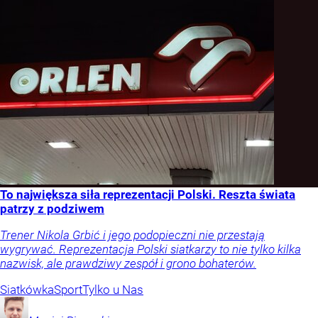
To największa siła reprezentacji Polski. Reszta świata
patrzy z podziwem
Trener Nikola Grbić i jego podopieczni nie przestają
wygrywać. Reprezentacja Polski siatkarzy to nie tylko kilka
nazwisk, ale prawdziwy zespół i grono bohaterów.
Siatkówka
Sport
Tylko u Nas