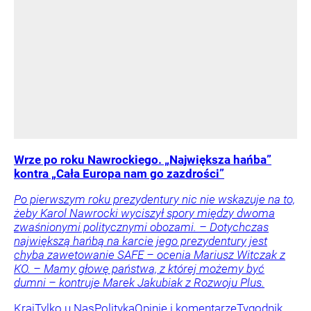
Wrze po roku Nawrockiego. „Największa hańba”
kontra „Cała Europa nam go zazdrości”
Po pierwszym roku prezydentury nic nie wskazuje na to,
żeby Karol Nawrocki wyciszył spory między dwoma
zwaśnionymi politycznymi obozami. – Dotychczas
największą hańbą na karcie jego prezydentury jest
chyba zawetowanie SAFE – ocenia Mariusz Witczak z
KO. – Mamy głowę państwa, z której możemy być
dumni – kontruje Marek Jakubiak z Rozwoju Plus.
Kraj
Tylko u Nas
Polityka
Opinie i komentarze
Tygodnik