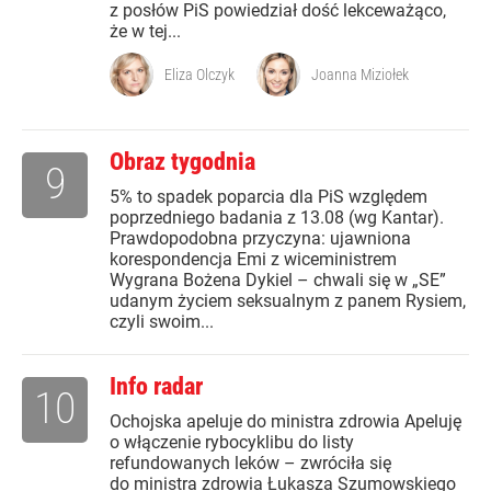
z posłów PiS powiedział dość lekceważąco,
że w tej...
Eliza Olczyk
Joanna Miziołek
Obraz tygodnia
9
5% to spadek poparcia dla PiS względem
poprzedniego badania z 13.08 (wg Kantar).
Prawdopodobna przyczyna: ujawniona
korespondencja Emi z wiceministrem
Wygrana Bożena Dykiel – chwali się w „SE”
udanym życiem seksualnym z panem Rysiem,
czyli swoim...
Info radar
10
Ochojska apeluje do ministra zdrowia Apeluję
o włączenie rybocyklibu do listy
refundowanych leków – zwróciła się
do ministra zdrowia Łukasza Szumowskiego