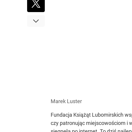
Marek Luster
Fundacja Książąt Lubomirskich wspi
czy patronując miejscowościom i 
sięgnęła po internet. To dziś najl