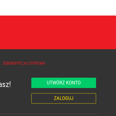
SUBSKRYPCJA CYFROWA
UTWÓRZ KONTO
asz!
ZALOGUJ