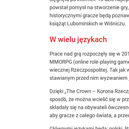
powstał pomysł na stworzenie gry,
historycznymi gracze będą poznawa
książąt Lubomirskich w Wiśniczu.
W wielu językach
Prace nad grą rozpoczęły się w 201
MMORPG (online role-playing game)
wiecznej Rzeczpospolitej. Tak jak 
stawianym przed nim wyzwaniem je
Dzięki „The Crown – Korona Rzeczpo
sposób, że można wcielić się w prz
składały się na obywateli ówczesn
aby gracze z całego świata, a prz
Głównymi językami będą: polski, lit