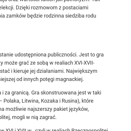
elekcji. Dzięki rozmowom z postaciami
nia zamków będzie rodzinna siedziba rodu
stanie udostępniona publiczności. Jest to gra
 może grać ze sobą w realiach XVI-XVII-
stać i kieruje jej działaniami. Największym
jszej od innych potęgi magnackiej.
i za granicą. Gra skonstruowana jest w taki
 Polaka, Litwina, Kozaka i Rusina), które
na możliwie najszerszy pakiet języków,
tej, mogli w nią zagrać.
 XVI i XVII w., czyli w realiach Rzeczpospolitej