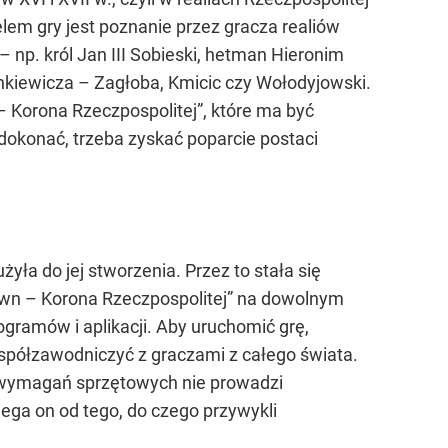
lem gry jest poznanie przez gracza realiów
np. król Jan III Sobieski, hetman Hieronim
enkiewicza – Zagłoba, Kmicic czy Wołodyjowski.
– Korona Rzeczpospolitej”, które ma być
 dokonać, trzeba zyskać poparcie postaci
yła do jej stworzenia. Przez to stała się
wn – Korona Rzeczpospolitej” na dowolnym
ogramów i aplikacji. Aby uruchomić grę,
współzawodniczyć z graczami z całego świata.
 i wymagań sprzętowych nie prowadzi
ga on od tego, do czego przywykli