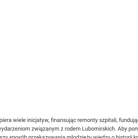
era wiele inicjatyw, finansując remonty szpitali, fundują
wydarzeniom związanym z rodem Lubomirskich. Aby pomóc
epszy sposób przekazywania młodzieży wiedzy o historii kr