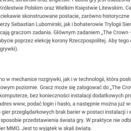
 Królestwie Polskim oraz Wielkim Księstwie Litewskim. Ce
ekawie skonstruowane postacie, zarówno historyczne – 
rzy Sebastian Lubomirski, jak i bohaterowie Trylogii Si
ż zlecają graczom zadania. Głównym zadaniem „The Crown 
obycie poprzez elekcję korony Rzeczpospolitej. Aby tego
grywki).
 w mechanice rozgrywki, jak i w technologii, która posłuż
towym poziomie. Gracz może się zalogować do „The Cro
 komputerze, bez konieczności instalacji dodatkowych pr
dres www, podać login i hasło, a następnie można już 
 gier przeglądarkowych brak barier w postaci instalacji
osobie przedstawienia świata gry. W praktyce nie odbie
er MMO. Jest to wyjątek w skali świata.