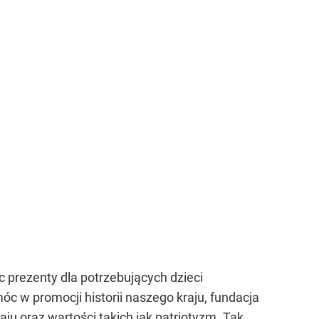
c prezenty dla potrzebujących dzieci
 w promocji historii naszego kraju, fundacja
aju oraz wartości takich jak patriotyzm. Tak