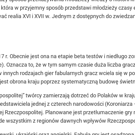
 która w przyjemny sposób przedstawi młodzieży czasy 
ć realia XVI i XVII w. Jednym z dostępnych do zwiedza
7 r. Obecnie jest ona na etapie beta testów i niedługo zo
. Oznacza to, że w tym samym czasie duża liczba graczy
w innych rodzajach gier fabularnych gracz wciela się w po
st obrona kraju poprzez systematyczną budowę świetnie
spolitej” twórcy zamierzają dotrzeć do Polaków w kraju 
edstawiciela jednej z czterech narodowości (Koroniarza –
ej Rzeczpospolitej. Planowane jest przetłumaczenie gry 
ede wszystkim z regionów dawnych wpływów Rzeczpospoli
ewski, ukraiński oraz angielski. Fabuła gry jest osadzona w