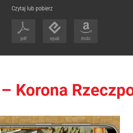
Czytaj lub pobierz
pdf
epub
mobi
– Korona Rzeczpo