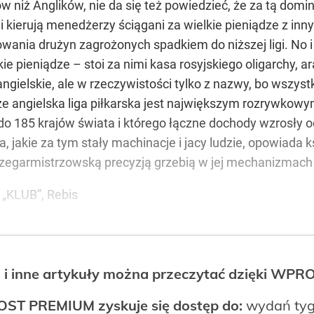
niż Anglików, nie da się też powiedzieć, że za tą domina
 kierują menedżerzy ściągani za wielkie pieniądze z inny
owania drużyn zagrożonych spadkiem do niższej ligi. No i 
skie pieniądze – stoi za nimi kasa rosyjskiego oligarchy,
gielskie, ale w rzeczywistości tylko z nazwy, bo wszystk
 że angielska liga piłkarska jest największym rozrywkow
o 185 krajów świata i którego łączne dochody wzrosły od
ła, jakie za tym stały machinacje i jacy ludzie, opowiada
eż z zegarmistrzowską precyzją grzebią w jej mechanizmac
 „KLUB”, Rebis
 i inne artykuły można przeczytać dzięki WP
OST PREMIUM zyskuje się dostęp do:
wydań tyg