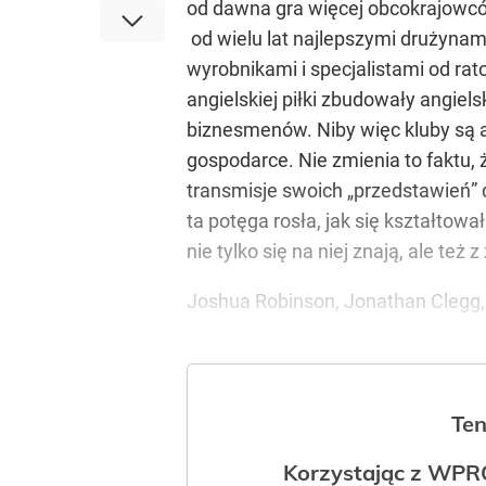
od dawna gra więcej obcokrajowców 
od wielu lat najlepszymi drużynami
wyrobnikami i specjalistami od rat
angielskiej piłki zbudowały angiel
biznesmenów. Niby więc kluby są an
gospodarce. Nie zmienia to faktu,
transmisje swoich „przedstawień” d
ta potęga rosła, jak się kształtowa
nie tylko się na niej znają, ale t
Joshua Robinson, Jonathan Clegg,
Ten
Korzystając z WPR