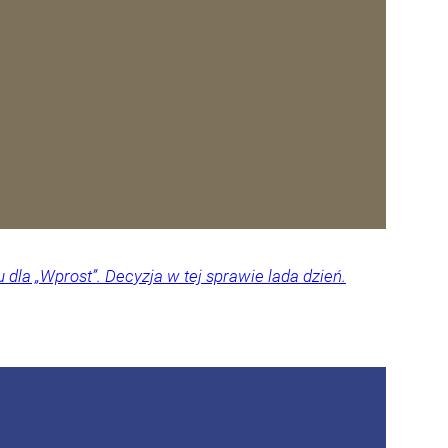
dla „Wprost”. Decyzja w tej sprawie lada dzień.