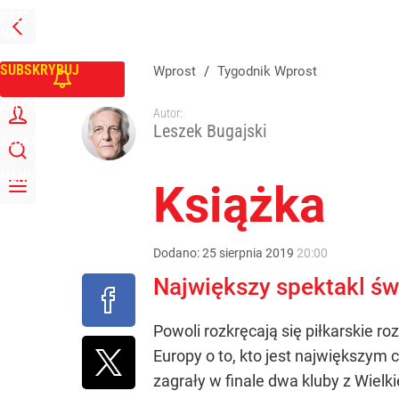
PRZEJDŹ
Udostępnij
0
Skomentuj
NA
WPROST
STRONĘ
GŁÓWNĄ
SUBSKRYBUJ
Wprost
/
Tygodnik Wprost
ZALOGUJ
Autor:
Leszek Bugajski
SZUKAJ
MENU
Książka
Dodano:
25
sierpnia
2019
20:00
Największy spektakl św
Powoli rozkręcają się piłkarskie r
Europy o to, kto jest największym 
zagrały w finale dwa kluby z Wielki