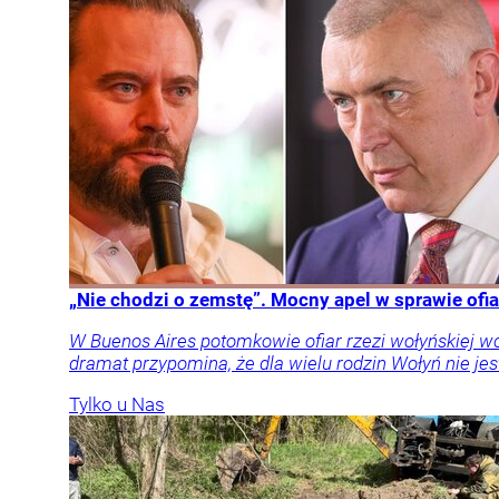
„Nie chodzi o zemstę”. Mocny apel w sprawie ofia
W Buenos Aires potomkowie ofiar rzezi wołyńskiej w
dramat przypomina, że dla wielu rodzin Wołyń nie jest
Tylko u Nas