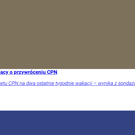
lacy o przywróceniu CPN
tu CPN na dwa ostatnie tygodnie wakacji – wynika z sondażu 