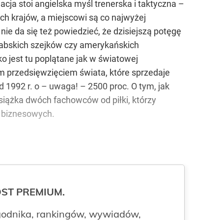
cja stoi angielska myśl trenerska i taktyczna –
ch krajów, a miejscowi są co najwyżej
nie da się też powiedzieć, że dzisiejszą potęgę
 arabskich szejków czy amerykańskich
o jest tu poplątane jak w światowej
ym przedsięwzięciem świata, które sprzedaje
 1992 r. o – uwaga! – 2500 proc. O tym, jak
 książka dwóch fachowców od piłki, którzy
h biznesowych.
ROST PREMIUM.
odnika, rankingów, wywiadów,