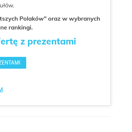
kułów.
gatszych Polaków" oraz w wybranych
ne rankingi.
fertę z prezentami
ZENTAMI
M