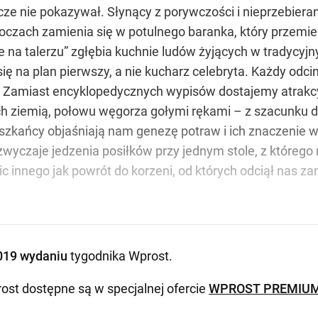
e nie pokazywał. Słynący z porywczości i nieprzebierani
oczach zamienia się w potulnego baranka, który przemi
e na talerzu” zgłębia kuchnie ludów żyjących w tradycyjn
ię na plan pierwszy, a nie kucharz celebryta. Każdy odci
. Zamiast encyklopedycznych wypisów dostajemy atrakc
 ziemią, połowu węgorza gołymi rękami – z szacunku dl
eszkańcy objaśniają nam genezę potraw i ich znaczenie w
yczaje jedzenia posiłków przy jednym stole, z którego 
ic innego jak powrót do korzeni, od których odciął nas z
019 wydaniu
tygodnika Wprost
.
ost dostępne są w specjalnej ofercie
WPROST PREMIU