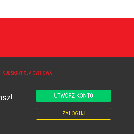
SUBSKRYPCJA CYFROWA
UTWÓRZ KONTO
asz!
ZALOGUJ