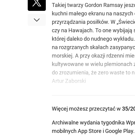
Takiej twarzy Gordon Ramsay jeszcz
kuchni małego ekranu na naszych 
przyrządzania posiłków. W „Świeci
czy na Hawajach. To one wybijają s
której daleko do nudnego wykładu
na rozgrzanych skałach zasypanych
morskiej. A przy okazji rdzenni mi
kultywowane w wielu plemionach zw
do zrozumienia, że zero waste to n
Artur Zaborski
Więcej możesz przeczytać w
35/2
Archiwalne wydania tygodnika Wpr
mobilnych
App Store
i
Google Play
.