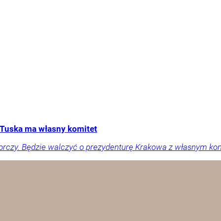
Tuska ma własny komitet
orczy. Będzie walczyć o prezydenturę Krakowa z własnym ko