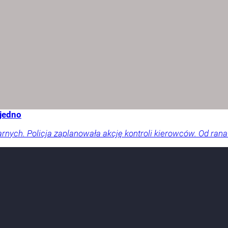
 jedno
arnych. Policja zaplanowała akcję kontroli kierowców. Od rana