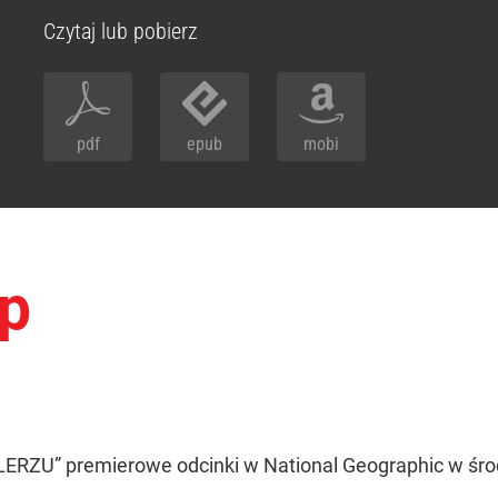
Czytaj lub pobierz
pdf
epub
mobi
op
ZU” premierowe odcinki w National Geographic w środ