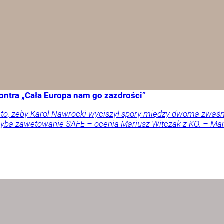
ontra „Cała Europa nam go zazdrości”
a to, żeby Karol Nawrocki wyciszył spory między dwoma zwaś
 chyba zawetowanie SAFE – ocenia Mariusz Witczak z KO. – M