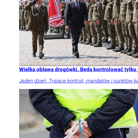
Wielka obława drogówki. Będą kontrolować tylko
Jeden dzień. Tysiące kontroli, mandatów i punktów k