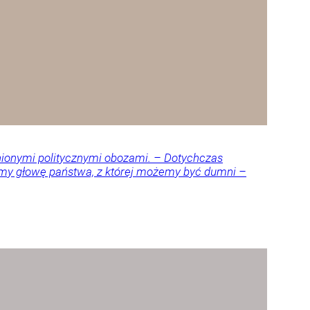
nionymi politycznymi obozami. – Dotychczas
amy głowę państwa, z której możemy być dumni –