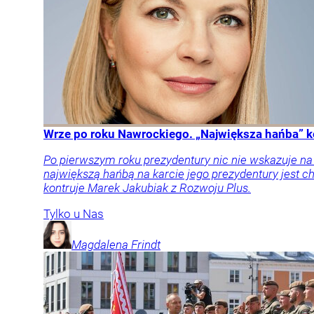
Wrze po roku Nawrockiego. „Największa hańba” k
Po pierwszym roku prezydentury nic nie wskazuje n
największą hańbą na karcie jego prezydentury jest
kontruje Marek Jakubiak z Rozwoju Plus.
Tylko u Nas
Magdalena
Frindt