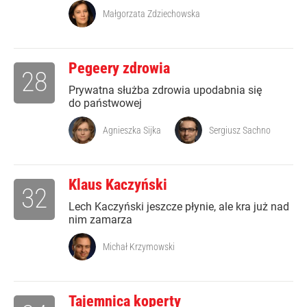
Małgorzata Zdziechowska
Pegeery zdrowia
28
Prywatna służba zdrowia upodabnia się
do państwowej
Agnieszka Sijka
Sergiusz Sachno
Klaus Kaczyński
32
Lech Kaczyński jeszcze płynie, ale kra już nad
nim zamarza
Michał Krzymowski
Tajemnica koperty