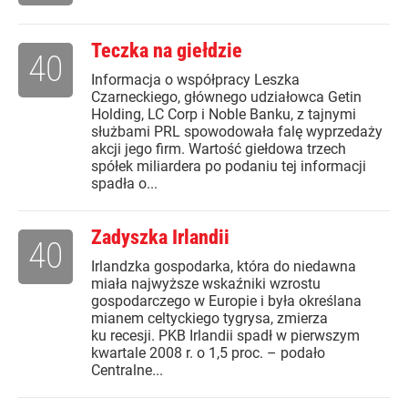
Teczka na giełdzie
40
Informacja o współpracy Leszka
Czarneckiego, głównego udziałowca Getin
Holding, LC Corp i Noble Banku, z tajnymi
służbami PRL spowodowała falę wyprzedaży
akcji jego firm. Wartość giełdowa trzech
spółek miliardera po podaniu tej informacji
spadła o...
Zadyszka Irlandii
40
Irlandzka gospodarka, która do niedawna
miała najwyższe wskaźniki wzrostu
gospodarczego w Europie i była określana
mianem celtyckiego tygrysa, zmierza
ku recesji. PKB Irlandii spadł w pierwszym
kwartale 2008 r. o 1,5 proc. – podało
Centralne...