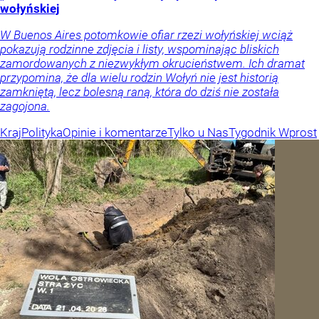
wołyńskiej
W Buenos Aires potomkowie ofiar rzezi wołyńskiej wciąż
pokazują rodzinne zdjęcia i listy, wspominając bliskich
zamordowanych z niezwykłym okrucieństwem. Ich dramat
przypomina, że dla wielu rodzin Wołyń nie jest historią
zamkniętą, lecz bolesną raną, która do dziś nie została
zagojona.
Kraj
Polityka
Opinie i komentarze
Tylko u Nas
Tygodnik Wprost