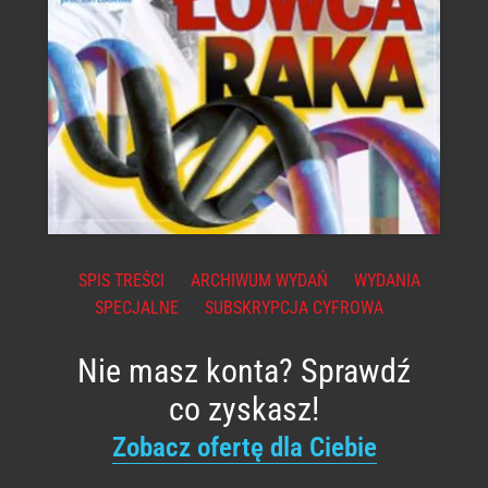
SPIS TREŚCI
ARCHIWUM WYDAŃ
WYDANIA
SPECJALNE
SUBSKRYPCJA CYFROWA
Nie masz konta? Sprawdź
co zyskasz!
Zobacz ofertę dla Ciebie