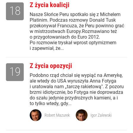
Z życia koalicji
18
Nasze Słońce Peru spotkało się z Michelem
Platinim. Podczas rozmowy Donald Tusk
przekonywał Francuza, że Peru powinno grać
w mistrzostwach Europy.Rozmawiano też
o przygotowaniach do Euro 2012.
Po rozmowie tryskał wprost optymizmem
i zapewniał, że...
Z życia opozycji
19
Podobno rząd chciał się wypiąć na Amerykę,
ale wtedy do USA wyruszyła Anna Fotyga
i uratowała nam „tarczę rakietową". Z pozoru
brzmi idiotycznie, bo Fotyga nie doprowadza
do szału jedynie przydrożnych kamieni, a i
to tylko wtedy, gdy...
Robert Mazurek
Igor Zalewski