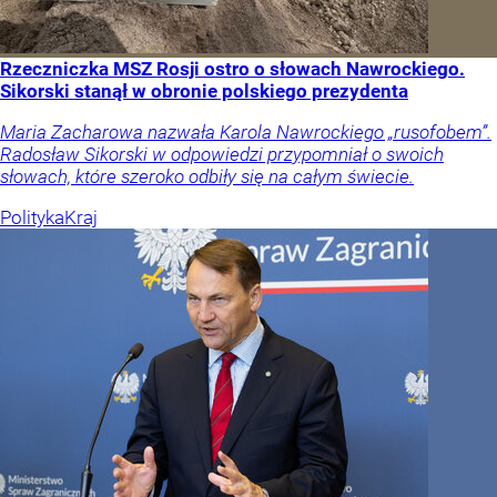
Rzeczniczka MSZ Rosji ostro o słowach Nawrockiego.
Sikorski stanął w obronie polskiego prezydenta
Maria Zacharowa nazwała Karola Nawrockiego „rusofobem”.
Radosław Sikorski w odpowiedzi przypomniał o swoich
słowach, które szeroko odbiły się na całym świecie.
Polityka
Kraj