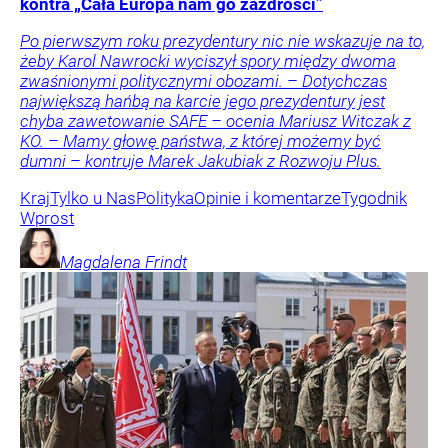
kontra „Cała Europa nam go zazdrości”
Po pierwszym roku prezydentury nic nie wskazuje na to,
żeby Karol Nawrocki wyciszył spory między dwoma
zwaśnionymi politycznymi obozami. – Dotychczas
największą hańbą na karcie jego prezydentury jest
chyba zawetowanie SAFE – ocenia Mariusz Witczak z
KO. – Mamy głowę państwa, z której możemy być
dumni – kontruje Marek Jakubiak z Rozwoju Plus.
Kraj
Tylko u Nas
Polityka
Opinie i komentarze
Tygodnik
Wprost
Magdalena
Frindt