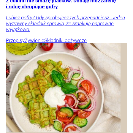
Z cukinii nie smażę placków. Dodaję mozzarellę
i robię chrupiące gofry
Lubisz gofry? Gdy spróbujesz tych przepadniesz. Jeden
wytrawny składnik sprawia, że smakują naprawdę
wyjątkowo.
Przepisy
Żywienie
Składniki odżywcze