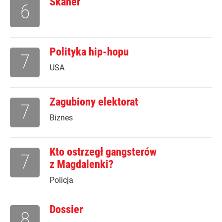
Skaner
6
Polityka hip-hopu
7
USA
Zagubiony elektorat
7
Biznes
Kto ostrzegł gangsterów
7
z Magdalenki?
Policja
Dossier
8