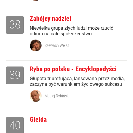
Zabójcy nadziei
38
Niewielka grupa złych ludzi może rzucić
odium na całe społeczeństwo
Szewach Weiss
Ryba po polsku - Encyklopedyści
39
Głupota triumfująca, lansowana przez media,
zaczyna być warunkiem życiowego sukcesu
Maciej Rybiński
Giełda
40