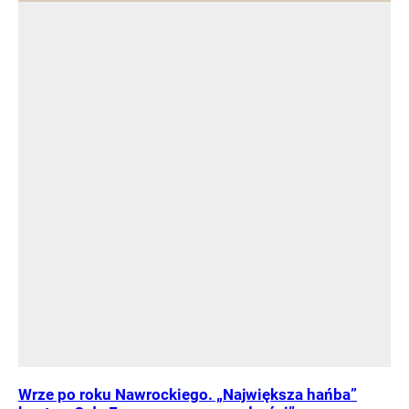
Wrze po roku Nawrockiego. „Największa hańba”