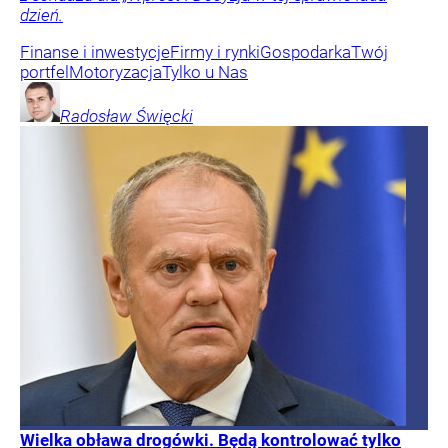
dzień.
Finanse i inwestycje
Firmy i rynki
Gospodarka
Twój
portfel
Motoryzacja
Tylko u Nas
Radosław
Święcki
Wielka obława drogówki. Będą kontrolować tylko