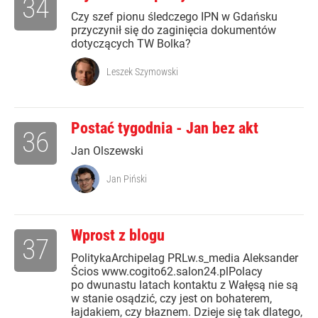
34
Czy szef pionu śledczego IPN w Gdańsku
przyczynił się do zaginięcia dokumentów
dotyczących TW Bolka?
Leszek Szymowski
Postać tygodnia - Jan bez akt
36
Jan Olszewski
Jan Piński
Wprost z blogu
37
PolitykaArchipelag PRLw.s_media Aleksander
Ścios www.cogito62.salon24.plPolacy
po dwunastu latach kontaktu z Wałęsą nie są
w stanie osądzić, czy jest on bohaterem,
łajdakiem, czy błaznem. Dzieje się tak dlatego,