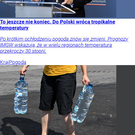
To jeszcze nie koniec. Do Polski wrócą tropikalne
temperatury
Po krótkim ochłodzeniu pogoda znów się zmieni. Prognozy
IMGW wskazują, że w wielu regionach temperatura
przekroczy 30 stopni.
Kraj
Pogoda