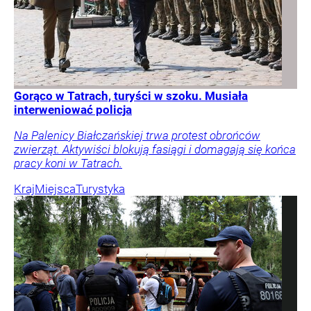
Gorąco w Tatrach, turyści w szoku. Musiała
interweniować policja
Na Palenicy Białczańskiej trwa protest obrońców
zwierząt. Aktywiści blokują fasiągi i domagają się końca
pracy koni w Tatrach.
Kraj
Miejsca
Turystyka