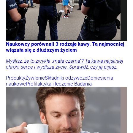
Naukowcy porównali 3 rodzaje kawy. Ta najmocniej
wiązała się z dłuższym życiem
Myślisz, że to zwykła „mała czarna”? Ta kawa najsilniej
chroni serce i wydłuża życie. Sprawdź, czy ją pijesz.
Produkty
Żywienie
Składniki odżywcze
Doniesienia
naukowe
Profilaktyka i leczenie
Badania