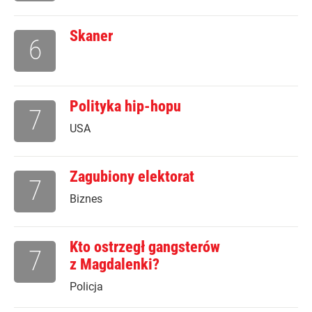
Skaner
6
Polityka hip-hopu
7
USA
Zagubiony elektorat
7
Biznes
Kto ostrzegł gangsterów
7
z Magdalenki?
Policja