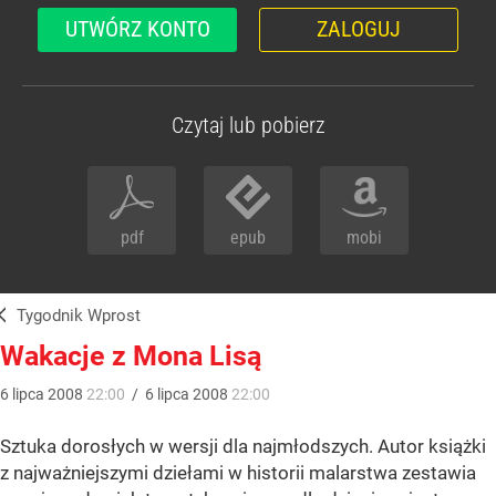
UTWÓRZ KONTO
ZALOGUJ
Czytaj lub pobierz
pdf
epub
mobi
Tygodnik Wprost
Wakacje z Mona Lisą
6
lipca
2008
22:00
/
6
lipca
2008
22:00
Sztuka dorosłych w wersji dla najmłodszych. Autor książki
z najważniejszymi dziełami w historii malarstwa zestawia