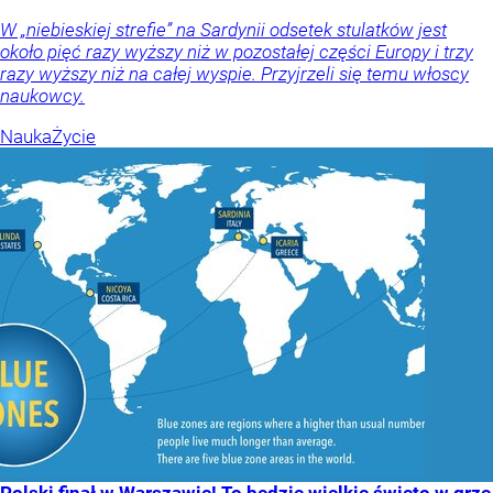
W „niebieskiej strefie” na Sardynii odsetek stulatków jest
około pięć razy wyższy niż w pozostałej części Europy i trzy
razy wyższy niż na całej wyspie. Przyjrzeli się temu włoscy
naukowcy.
Nauka
Życie