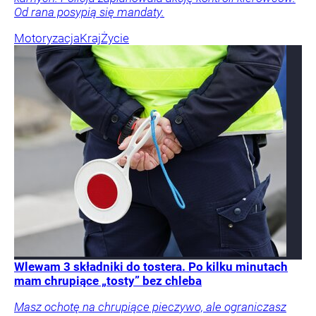
Od rana posypią się mandaty.
Motoryzacja
Kraj
Życie
Wlewam 3 składniki do tostera. Po kilku minutach
mam chrupiące „tosty” bez chleba
Masz ochotę na chrupiące pieczywo, ale ograniczasz