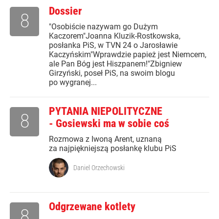
Dossier
8
"Osobiście nazywam go Dużym
Kaczorem"Joanna Kluzik-Rostkowska,
posłanka PiS, w TVN 24 o Jarosławie
Kaczyńskim"Wprawdzie papież jest Niemcem,
ale Pan Bóg jest Hiszpanem!"Zbigniew
Girzyński, poseł PiS, na swoim blogu
po wygranej...
PYTANIA NIEPOLITYCZNE
8
- Gosiewski ma w sobie coś
Rozmowa z Iwoną Arent, uznaną
za najpiękniejszą posłankę klubu PiS
Daniel Orzechowski
Odgrzewane kotlety
8