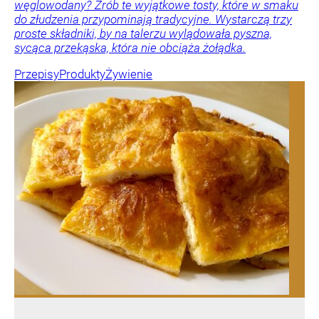
węglowodany? Zrób te wyjątkowe tosty, które w smaku
do złudzenia przypominają tradycyjne. Wystarczą trzy
proste składniki, by na talerzu wylądowała pyszna,
sycąca przekąska, która nie obciąża żołądka.
Przepisy
Produkty
Żywienie