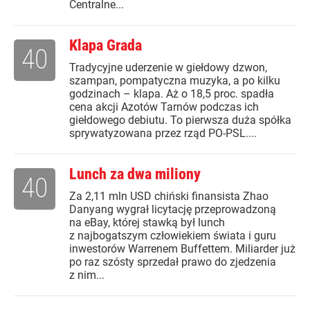
Centralne...
Klapa Grada
40
Tradycyjne uderzenie w giełdowy dzwon,
szampan, pompatyczna muzyka, a po kilku
godzinach – klapa. Aż o 18,5 proc. spadła
cena akcji Azotów Tarnów podczas ich
giełdowego debiutu. To pierwsza duża spółka
sprywatyzowana przez rząd PO-PSL....
Lunch za dwa miliony
40
Za 2,11 mln USD chiński finansista Zhao
Danyang wygrał licytację przeprowadzoną
na eBay, której stawką był lunch
z najbogatszym człowiekiem świata i guru
inwestorów Warrenem Buffettem. Miliarder już
po raz szósty sprzedał prawo do zjedzenia
z nim...