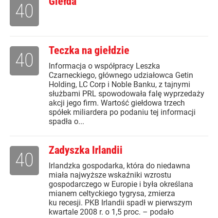
Giełda
40
Teczka na giełdzie
40
Informacja o współpracy Leszka
Czarneckiego, głównego udziałowca Getin
Holding, LC Corp i Noble Banku, z tajnymi
służbami PRL spowodowała falę wyprzedaży
akcji jego firm. Wartość giełdowa trzech
spółek miliardera po podaniu tej informacji
spadła o...
Zadyszka Irlandii
40
Irlandzka gospodarka, która do niedawna
miała najwyższe wskaźniki wzrostu
gospodarczego w Europie i była określana
mianem celtyckiego tygrysa, zmierza
ku recesji. PKB Irlandii spadł w pierwszym
kwartale 2008 r. o 1,5 proc. – podało