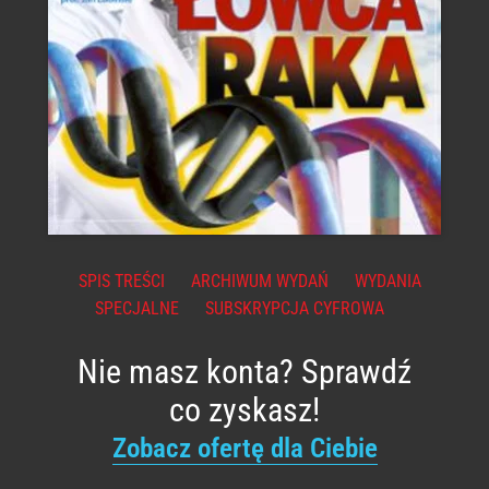
SPIS TREŚCI
ARCHIWUM WYDAŃ
WYDANIA
SPECJALNE
SUBSKRYPCJA CYFROWA
Nie masz konta? Sprawdź
co zyskasz!
Zobacz ofertę dla Ciebie