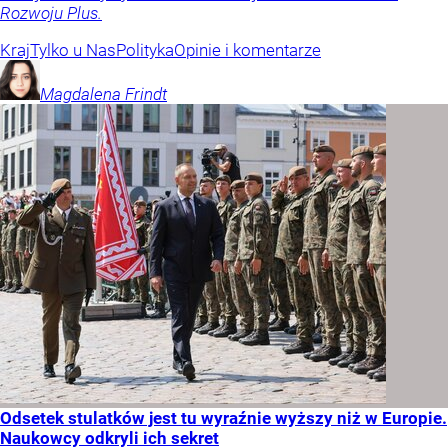
Rozwoju Plus.
Kraj
Tylko u Nas
Polityka
Opinie i komentarze
Magdalena
Frindt
Odsetek stulatków jest tu wyraźnie wyższy niż w Europie.
Naukowcy odkryli ich sekret