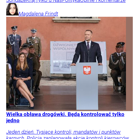
Sondaże
Kraj
Tylko u Nas
Polityka
Opinie i komentarze
Magdalena
Frindt
Wielka obława drogówki. Będą kontrolować tylko
jedno
Jeden dzień. Tysiące kontroli, mandatów i punktów
karnych. Policja zaplanowała akcję kontroli kierowców.