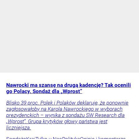
Nawrocki ma szansę na drugą kadencję? Tak ocenili
go Polacy. Sondaż dla „Wprost”
Blisko 39 proc. Polek i Polaków deklaruje, że ponownie
zagłosowałoby na Karola Nawrockiego w wyborach
prezydenckich – wynika z sondażu SW Research dla
„Wprost”. Grupa krytyków głowy państwa jest
liczniejsza.