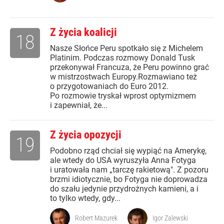
Z życia koalicji
18
Nasze Słońce Peru spotkało się z Michelem
Platinim. Podczas rozmowy Donald Tusk
przekonywał Francuza, że Peru powinno grać
w mistrzostwach Europy.Rozmawiano też
o przygotowaniach do Euro 2012.
Po rozmowie tryskał wprost optymizmem
i zapewniał, że...
Z życia opozycji
19
Podobno rząd chciał się wypiąć na Amerykę,
ale wtedy do USA wyruszyła Anna Fotyga
i uratowała nam „tarczę rakietową". Z pozoru
brzmi idiotycznie, bo Fotyga nie doprowadza
do szału jedynie przydrożnych kamieni, a i
to tylko wtedy, gdy...
Robert Mazurek
Igor Zalewski