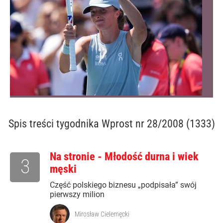
Spis treści
tygodnika Wprost nr 28/2008 (1333)
Na stronie - Młodość durna i wiek
3
męski
Część polskiego biznesu „podpisała” swój
pierwszy milion
Mirosław Cielemęcki