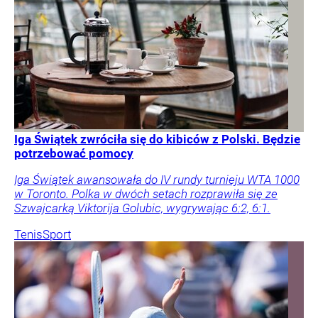
Iga Świątek zwróciła się do kibiców z Polski. Będzie
potrzebować pomocy
Iga Świątek awansowała do IV rundy turnieju WTA 1000
w Toronto. Polka w dwóch setach rozprawiła się ze
Szwajcarką Viktorija Golubic, wygrywając 6:2, 6:1.
Tenis
Sport