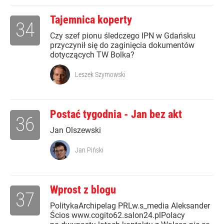
Tajemnica koperty
34
Czy szef pionu śledczego IPN w Gdańsku
przyczynił się do zaginięcia dokumentów
dotyczących TW Bolka?
Leszek Szymowski
Postać tygodnia - Jan bez akt
36
Jan Olszewski
Jan Piński
Wprost z blogu
37
PolitykaArchipelag PRLw.s_media Aleksander
Ścios www.cogito62.salon24.plPolacy