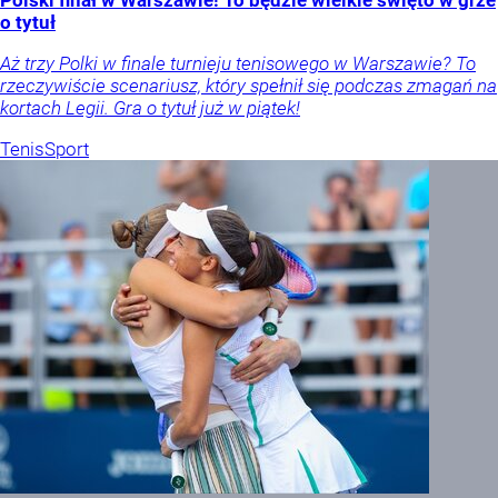
Polski finał w Warszawie! To będzie wielkie święto w grze
o tytuł
Aż trzy Polki w finale turnieju tenisowego w Warszawie? To
rzeczywiście scenariusz, który spełnił się podczas zmagań na
kortach Legii. Gra o tytuł już w piątek!
Tenis
Sport