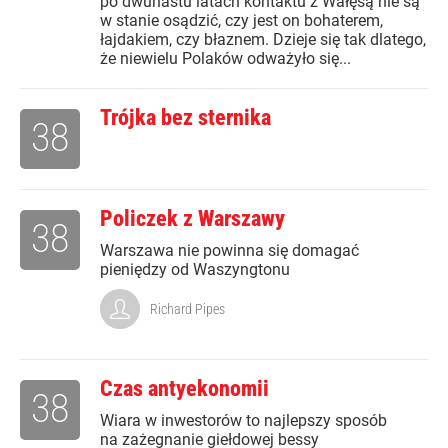
po dwunastu latach kontaktu z Wałęsą nie są
w stanie osądzić, czy jest on bohaterem,
łajdakiem, czy błaznem. Dzieje się tak dlatego,
że niewielu Polaków odważyło się...
Trójka bez sternika
38
Policzek z Warszawy
38
Warszawa nie powinna się domagać
pieniędzy od Waszyngtonu
Richard Pipes
Czas antyekonomii
38
Wiara w inwestorów to najlepszy sposób
na zażegnanie giełdowej bessy