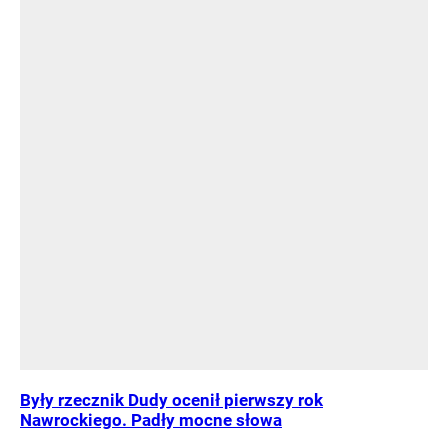
Były rzecznik Dudy ocenił pierwszy rok
Nawrockiego. Padły mocne słowa